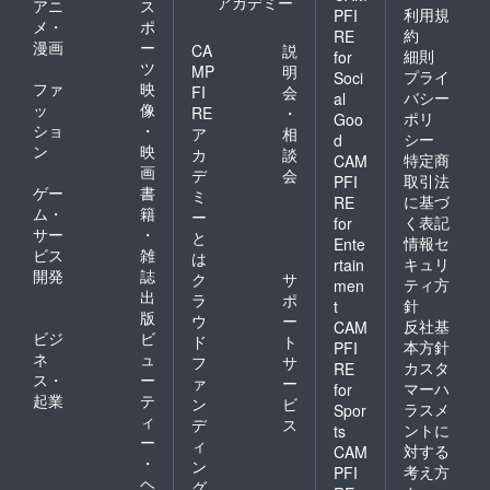
アカデミー
アニ
ス
利用規
PFI
メ・
ポ
約
RE
漫画
ー
CA
説
細則
for
ツ
MP
明
プライ
Soci
ファ
映
FI
会
バシー
al
ッ
像
RE
・
ポリ
Goo
ショ
・
ア
相
シー
d
ン
映
カ
談
特定商
CAM
画
デ
会
取引法
PFI
ゲー
書
ミ
に基づ
RE
ム・
籍
ー
く表記
for
サー
・
と
情報セ
Ente
ビス
雑
は
キュリ
rtain
開発
誌
ク
サ
ティ方
men
出
ラ
ポ
針
t
版
ウ
ー
反社基
CAM
ビジ
ビ
ド
ト
本方針
PFI
ネ
ュ
フ
サ
カスタ
RE
ス・
ー
ァ
ー
マーハ
for
起業
テ
ン
ビ
ラスメ
Spor
ィ
デ
ス
ントに
ts
ー
ィ
対する
CAM
・
ン
考え方
PFI
ヘ
グ