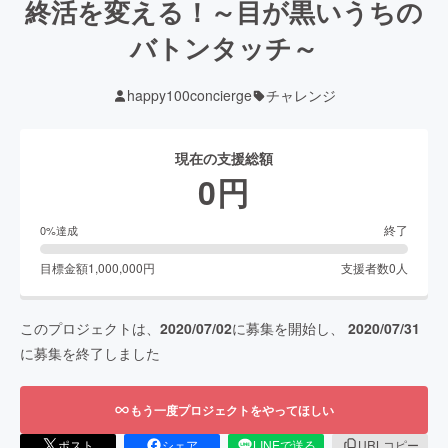
終活を変える！～目が黒いうちの
バトンタッチ～
happy100concierge
チャレンジ
現在の支援総額
0
円
終了
0
%達成
目標金額
1,000,000
円
支援者数
0
人
このプロジェクトは、
2020/07/02
に募集を開始し、
2020/07/31
に募集を終了しました
もう一度プロジェクトをやってほしい
ポスト
シェア
LINEで送る
URLコピー