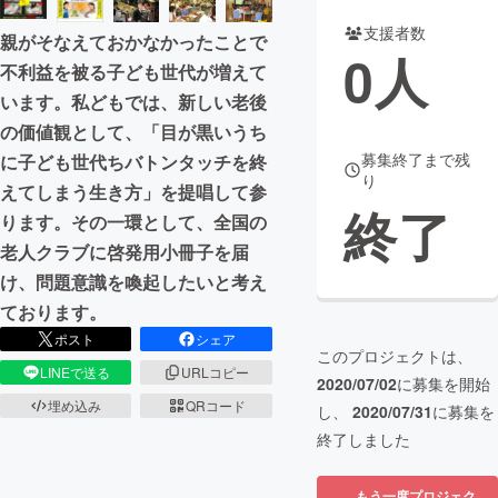
支援者数
親がそなえておかなかったことで
まちづくり・地域活性化
0
人
不利益を被る子ども世代が増えて
います。私どもでは、新しい老後
CAMPFIRE for Social Good
CAMPFIRE Creation
の価値観として、「目が黒いうち
CAMPFIREふるさと納税
machi-ya
コミュニティ
募集終了まで残
に子ども世代ちバトンタッチを終
り
えてしまう生き方」を提唱して参
終了
ります。その一環として、全国の
老人クラブに啓発用小冊子を届
け、問題意識を喚起したいと考え
ております。
ポスト
シェア
このプロジェクトは、
LINEで送る
URLコピー
2020/07/02
に募集を開始
埋め込み
QRコード
し、
2020/07/31
に募集を
終了しました
もう一度プロジェク