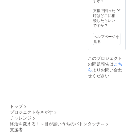
すか？
会常任幹
支援で困った
事、認知症
時はどこに相
学習療法
談したらいい
士、医業経
ですか？
営コンサル
ヘルプページを
タント、心
見る
理カウンセ
ラー。
このプロジェクト
の問題報告は
こち
著書に、
ら
よりお問い合わ
「クールな
せください
老後のすす
め」・「医
シュランガ
イド」・
トップ
>
「霞ヶ関永
プロジェクトをさがす
>
田郎の遺
チャレンジ
>
言」・「家
終活を変える！～目が黒いうちのバトンタッチ～
>
族みんなが
支援者
ハッピーに