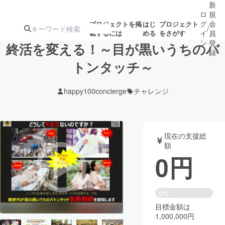
新
ロ
規
グ
会
プロジェクトを掲
はじ
プロジェクト
/
載するには
める
をさがす
イ
員
ン
登
終活を変える！～目が黒いうちのバ
録
トンタッチ～
人気のプロ
注目のリ
注目の新着プロ
募集終了が近いプ
もうすぐ公開
happy100concierge
チャレンジ
ジェクト
ターン
ジェクト
ロジェクト
されます
アート・写真
音楽
現在の支援総
額
0
円
テクノロジー・ガジェット
ゲーム・サ
映像・映画
書籍・雑誌
0%
目標金額は
1,000,000円
ビジネス・起業
チャレンジ