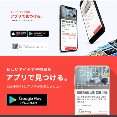
なる高齢者
ホームの探
し方」・
「だれも教
えてくれな
い老老地獄
を回避する
方法」・
「老健が親
の認知症か
らアナタを
救う」・
「何がめで
たい！日本
人の老
後」・「古
希までに
知っておき
たい70の知
恵」・「老