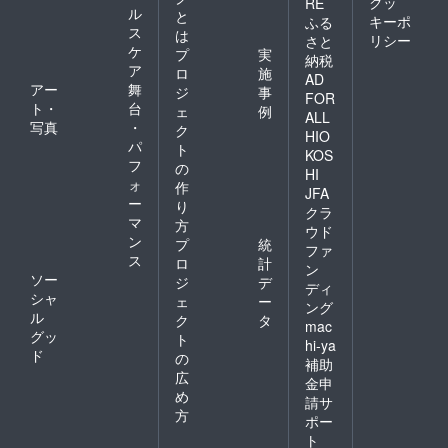
クッ
RE
ル
と
キーポ
ふる
ス
は
リシー
さと
ケ
プ
実
納税
ア
ロ
施
AD
アー
舞
ジ
事
FOR
ト・
台
ェ
例
ALL
写真
・
ク
HIO
パ
ト
KOS
フ
の
HI
ォ
作
JFA
ー
り
クラ
マ
方
ウド
ン
プ
統
ファ
ス
ロ
計
ン
ソー
ジ
デ
ディ
シャ
ェ
ー
ング
ル
ク
タ
mac
グッ
ト
hi-ya
ド
の
補助
広
金申
め
請サ
方
ポー
ト