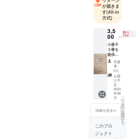
リターン
二十四の瞳
が届きま
を発足。24
す
(All-in
時間365日対
方式)
応の会員制
3,5
電話相談
残り
00
300
サービス
円
「お困りご
小冊子
３冊を
とホットラ
提供さ
イン」に
せてい
支援
ただき
は、過去15
者：
ます。
0人
年で8千件超
★『完
お届
の相談が寄
全なる
け予
終活バ
定：
せられてい
イブ
2020
る。2018
年08
ル』 ★
こ
月
年、一般社
究極の
の
リ
認知症
タ
団法人百寿
ー
予防策
ン
詳細を見る
コンシェル
を
『老い
選
択
らくの
ジュ協会お
す
る
恋のす
このプロ
よび株式会
すめ』
社百寿研を
ジェクト
★終活
入門読