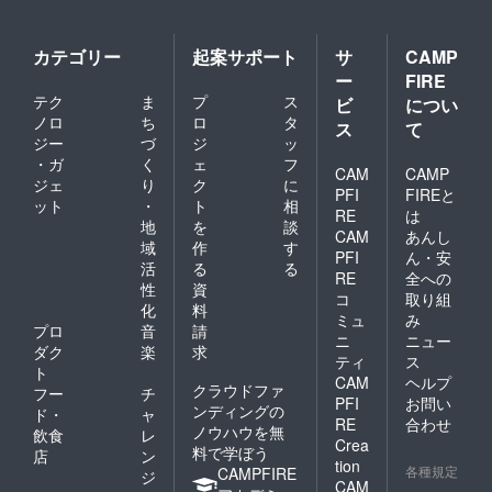
いらくの恋
のすす
め」・「Yes
カテゴリー
起案サポート
サ
CAMP
愛am ～そう
ー
FIRE
だ、愛が在
テク
ま
プ
ス
ビ
につい
る～」・
ノロ
ち
ロ
タ
ス
て
ジー
づ
ジ
ッ
「完全なる
・ガ
く
ェ
フ
終活バイブ
CAM
CAMP
ジェ
り
ク
に
ル」他があ
PFI
FIREと
ット
・
ト
相
RE
は
る。
地
を
談
CAM
あんし
域
作
す
PFI
ん・安
活
る
る
RE
全への
性
資
コ
取り組
化
料
ミュ
み
プロ
音
請
ニ
ニュー
ダク
楽
求
ティ
ス
ト
CAM
ヘルプ
クラウドファ
フー
チ
PFI
お問い
ンディングの
ド・
ャ
RE
合わせ
ノウハウを無
飲食
レ
Crea
料で学ぼう
店
ン
tion
各種規定
CAMPFIRE
ジ
CAM