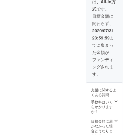
設立。認知
は、
All-In方
本『終
症対策＆終
式
です。
活はな
活支援の認
ぜうま
目標金額に
くいか
定資格「百
関わらず、
ないの
寿コンシェ
か』
2020/07/31
ルジュ」を
23:59:59
ま
創設。元気
でに集まっ
なうちから
た金額が
そなえ、子
ファンディ
ども世代に
ングされま
バトンタッ
チするエン
す。
ディング革
命を全国に
支援に関するよ
浸透させる
くある質問
べく、後進
手数料はいく
を育成・輩
らかかります
か？
出してい
く。社会福
目標金額に届
かなかった場
祉士。社会
合どうなりま
福祉士三田