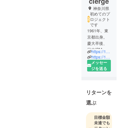
cierge
神奈川県
初めてのプ
ロジェクト
です
1961年、東
京都出身。
慶大卒後、
日本IBM、
https://100jk.jp
NTTデータ
https://100jc.life
経営研究
メッセー
所、医療タ
ジを送る
イムス社、
複数の病医
院を経て現
リターンを
職。2006年
には病院勤
選ぶ
務の傍ら、
医療と福祉
目標金額
の情報公開
未達でも
に係るNPO