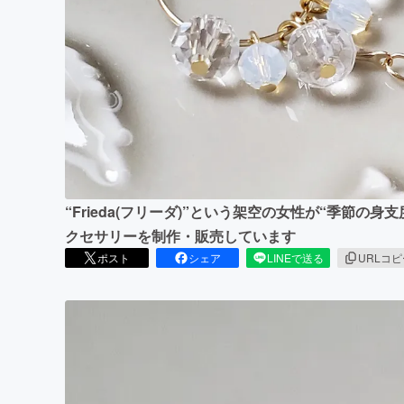
まちづくり・地域活性化
“Frieda(フリーダ)”という架空の女性が“季節の
クセサリーを制作・販売しています
ポスト
シェア
LINEで送る
URLコ