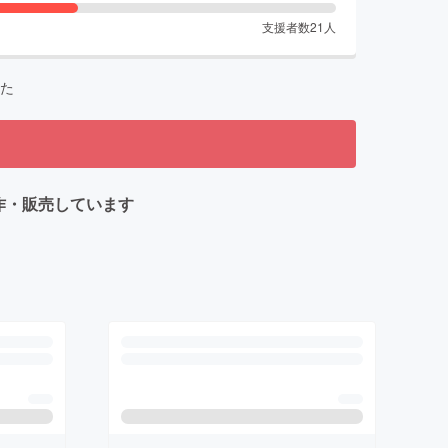
支援者数
21
人
た
制作・販売しています