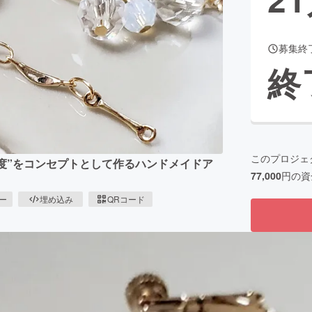
募集終
CAMPFIRE for Social Good
CAMPFIRE Creation
終
CAMPFIREふるさと納税
machi-ya
コミュニティ
このプロジェ
身支度”をコンセプトとして作るハンドメイドア
77,000
円の資
ピー
埋め込み
QRコード