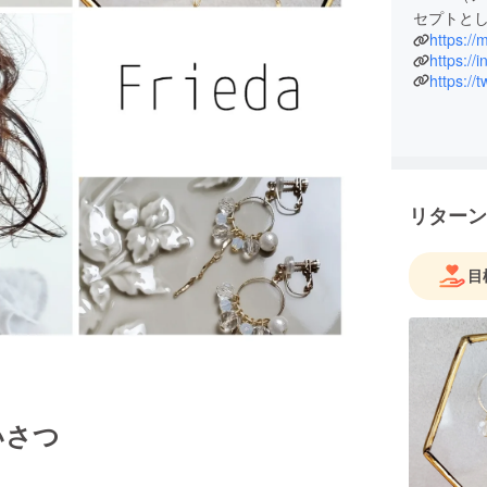
セプトと
https:/
https://
https://
リターン
目
いさつ