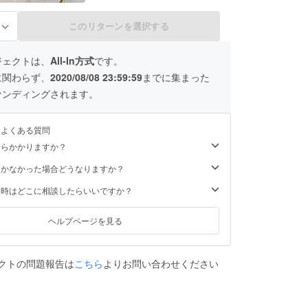
トーンです。 つけ心地も軽く、お洋
服を選ばないサイズ感もうれしいで
このリターンを選択する
る
す。これからの季節のお供にいかが
でしょうか？ 金属アレルギーの方や
メッキ加工した製品がお肌に合わな
ジェクトは、
All-In方式
です。
い方はご注意くださいませ。 備考欄
に金具のご希望(ピアスまたはイヤリ
に関わらず、
2020/08/08 23:59:59
までに集まった
ング)を必ずご記入ください。 全長/
ァンディングされます。
約50mm ご支援いただいた方にはさ
さやかながらアクセサリーのおまけ
とメッセージを添えさせていただき
ます。
るよくある質問
くらかかりますか？
届かなかった場合どうなりますか？
た時はどこに相談したらいいですか？
ヘルプページを見る
クトの問題報告は
こちら
よりお問い合わせください