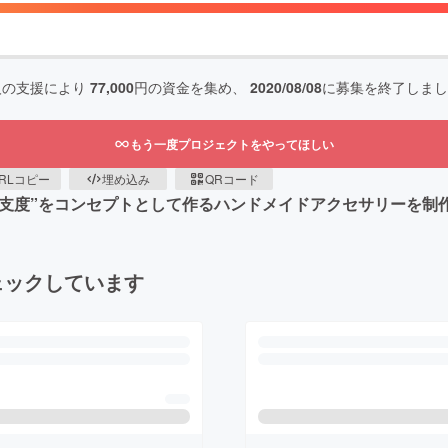
人の支援により
77,000
円の資金を集め、
2020/08/08
に募集を終了しまし
もう一度プロジェクトをやってほしい
RLコピー
埋め込み
QRコード
季節の身支度”をコンセプトとして作るハンドメイドアクセサリーを
ェックしています