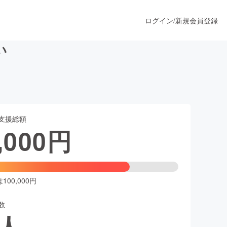
ログイン
/
新規会員登録
い
うすぐ公開されます
支援総額
プロダクト
,000
円
ファッション
スポーツ
00,000円
数
ア
ソーシャルグッド
人