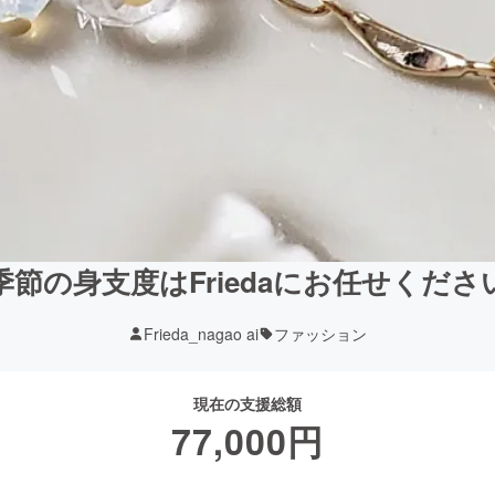
季節の身支度はFriedaにお任せくださ
Frieda_nagao ai
ファッション
現在の支援総額
77,000
円