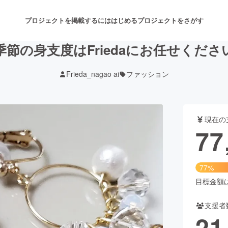
プロジェクトを掲載するには
はじめる
プロジェクトをさがす
季節の身支度はFriedaにお任せくださ
Frieda_nagao ai
ファッション
注目のリターン
注目の新着プロジェクト
募集終了が近いプロジェクト
も
現在の
音楽
舞台・パフォーマンス
77
ゲーム・サービス開発
フード・飲食店
77%
書籍・雑誌出版
アニメ・漫画
目標金額は1
支援者
チャレンジ
ビューティー・ヘルスケ
21