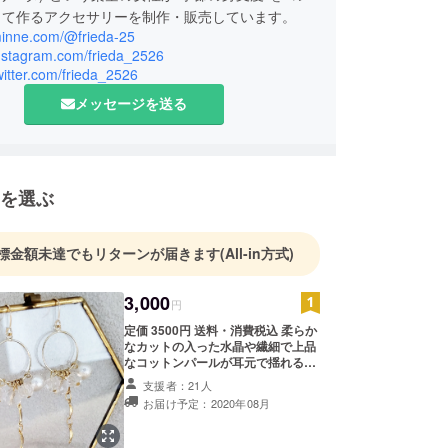
して作るアクセサリーを制作・販売しています。
/minne.com/@frieda-25
instagram.com/frieda_2526
twitter.com/frieda_2526
メッセージを送る
を選ぶ
標金額未達でもリターンが届きます
(All-in方式)
3,000
円
定価 3500円 送料・消費税込 柔らか
なカットの入った水晶や繊細で上品
なコットンパールが耳元で揺れる度
にきらきらと輝きます。クリアと
支援者：21人
ゴールドの色合いが肌なじみよく、
お届け予定：2020年08月
顔まわりを明るく彩ります。 水晶
は、日々の生活に幸せを運び、疲れ
を癒すといわれているナチュラルス