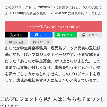
このプロジェクトは、
2020/07/07
に募集を開始し、
5
人の支援に
より
17,500
円の資金を集め、
2020/07/31
に募集を終了しました
もう一度プロジェクトをやってほしい
ポスト
シェア
LINEで送る
URLコピー
埋め込み
QRコード
あしなが学生募金事務局・鹿児島ブロック代表の玉江誠
基が立ち上げたプロジェクトページです。今春実施予定
だった「あしなが学生募金」が中止となりました。この
ままでは支援が難しくなり、未来を担う子どもたちが夢
を諦めてしまうかもしれません。このプロジェクトを通
して、遺児の現状を皆さんに伝えたいと考えています。
このプロジェクトを見た人はこちらもチェックし
ています