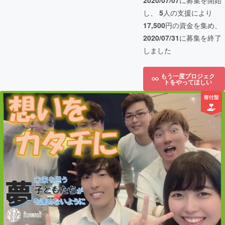
2020/07/07
に募集を開始
し、
5
人の支援により
17,500
円の資金を集め、
2020/07/31
に募集を終了
しました
もう一度プロジェク
トをやってほしい