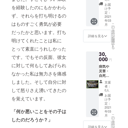
に障が
を予
お届
を経験したのにもかかわら
いがあ
定） ●
け予
る家庭
活動報
定：
ず、それらを打ち明けるの
の子ど
2021
告書
年03
も達の
（PDF
はものすごく勇気が必要
こ
月
奨学金
形式）
の
リ
として
をメー
タ
だったかと思います。打ち
ー
大切に
ルにて
ン
詳細を見る
を
使用さ
明けてくれたことは私に
送らせ
選
択
せてい
ていた
す
る
とって素直にうれしかった
ただき
だきま
30,
ます。
す。
です。でもその反面、彼女
●領収書
000
（2020
円
を発送
年度末
に対して何もしてあげられ
病気や
させて
を予
災害・
いただ
定）
なかった私は無力さを痛感
自死で
きま
親を亡
す。
しました。そして自分に対
支援
くした
（2020
者：
り、親
して怒りさえ湧いてきたの
年度末
0人
に障が
を予
お届
を覚えています。
いがあ
定） ●
け予
る家庭
活動報
定：
の子ど
2021
告書
「何か悪いことをその子は
年03
も達の
（PDF
こ
月
奨学金
形式）
の
したのだろうか？」
リ
として
をメー
タ
ー
大切に
ルにて
ン
詳細を見る