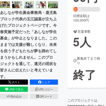
まちづくり・地域活性化
17%
あしなが学生募金事務局・鹿児島
目標金額は
ブロック代表の玉江誠基が立ち上
100,000円
CAMPFIRE for Social Good
CAMPFIRE Creation
げたプロジェクトページです。今
CAMPFIREふるさと納税
machi-ya
コミュニティ
春実施予定だった「あしなが学生
支援者数
5
人
募金」が中止となりました。この
ままでは支援が難しくなり、未来
を担う子どもたちが夢を諦めてし
まうかもしれません。このプロ
募集終了まで残
り
ジェクトを通して、遺児の現状を
終了
皆さんに伝えたいと考えていま
す。
ポスト
シェア
LINEで送る
URLコピー
埋め込み
QRコード
このプロジェクトは、