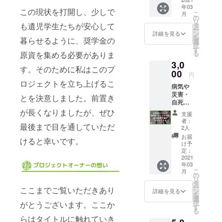
告書
年03
も達の
（PDF
この現状を打開し、少しで
こ
月
奨学金
形式）
の
リ
として
も遺児学生たちが安心して
をメー
タ
ー
大切に
ルにて
ン
詳細を見る
を
暮らせるように、奨学金の
使用さ
送らせ
選
択
せてい
ていた
す
る
原資を集める必要がありま
ただき
だきま
3,0
ます。
す。
す。そのために私はこのプ
●領収書
00
（2020
円
を発送
年度末
ロジェクトを立ち上げるこ
病気や
させて
を予
災害・
いただ
定）
とを決意しました。前置き
自死で
きま
親を亡
が長くなりましたが、ぜひ
す。
支援
くした
（2020
者：
最後まで目を通していただ
り、親
年度末
2人
に障が
を予
お届
けると幸いです。
いがあ
定） ●
け予
る家庭
活動報
定：
の子ど
2021
告書
年03
も達の
（PDF
こ
月
奨学金
形式）
の
リ
として
をメー
タ
ー
ここまでご覧いただきあり
大切に
ルにて
ン
詳細を見る
を
使用さ
送らせ
選
択
がとうございます。ここか
せてい
ていた
す
る
ただき
だきま
らはタイトルに触れていき
ます。
す。