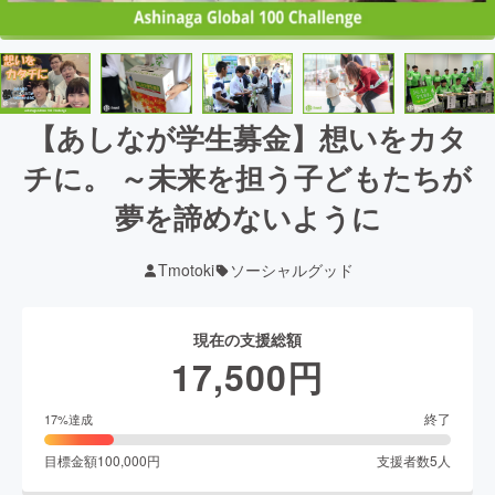
【あしなが学生募金】想いをカタ
チに。 ～未来を担う子どもたちが
夢を諦めないように
Tmotoki
ソーシャルグッド
現在の支援総額
17,500
円
終了
17
%達成
目標金額
100,000
円
支援者数
5
人