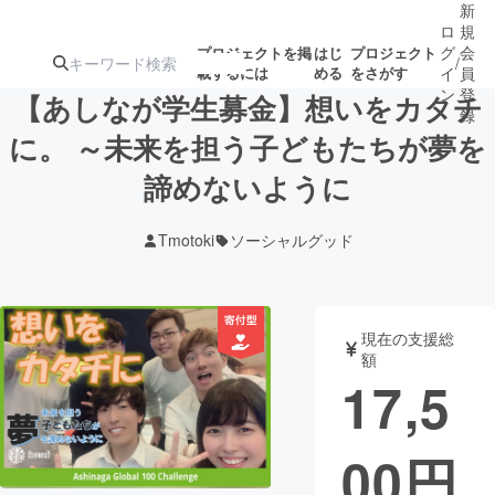
新
ロ
規
グ
会
プロジェクトを掲
はじ
プロジェクト
/
載するには
める
をさがす
イ
員
ン
登
【あしなが学生募金】想いをカタチ
録
に。 ～未来を担う子どもたちが夢を
諦めないように
人気のプロ
注目のリ
注目の新着プロ
募集終了が近いプ
もうすぐ公開
ジェクト
ターン
ジェクト
ロジェクト
されます
Tmotoki
ソーシャルグッド
アート・写真
音楽
現在の支援総
テクノロジー・ガジェット
ゲーム・サ
額
17,5
映像・映画
書籍・雑誌
00
円
ビジネス・起業
チャレンジ