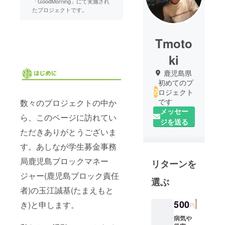
「GoodMorning」にて実施され
たプロジェクトです。
Tmoto
ki
鹿児島県
初めてのプ
ロジェクト
です
数々のプロジェクトの中か
メッセー
ら、このページに訪れてい
ジを送る
ただきありがとうございま
す。あしなが学生募金事務
局鹿児島ブロックマネー
リターンを
ジャー(鹿児島ブロック責任
選ぶ
者)の玉江誠基(たまえもと
500
き)と申します。
円
病気や