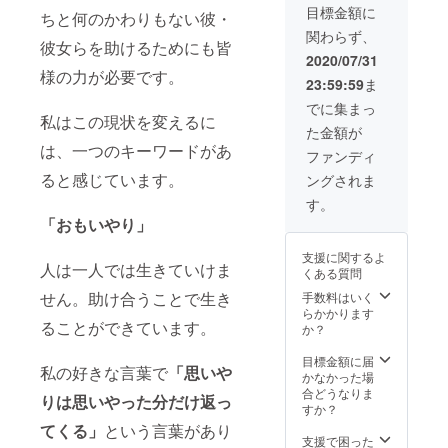
きま
目標金額に
ちと何のかわりもない彼・
す。
関わらず、
（2020
彼女らを助けるためにも皆
年度末
2020/07/31
を予
様の力が必要です。
23:59:59
ま
定） ●
活動報
でに集まっ
告書
私はこの現状を変えるに
た金額が
（PDF
は、一つのキーワードがあ
形式）
ファンディ
をメー
ると感じています。
ングされま
ルにて
送らせ
す。
ていた
「おもいやり」
だきま
す。
支援に関するよ
（2020
人は一人では生きていけま
くある質問
年度末
を予
せん。助け合うことで生き
手数料はいく
定）
らかかります
ることができています。
か？
目標金額に届
私の好きな言葉で
「思いや
かなかった場
合どうなりま
りは思いやった分だけ返っ
すか？
てくる」
という言葉があり
支援で困った