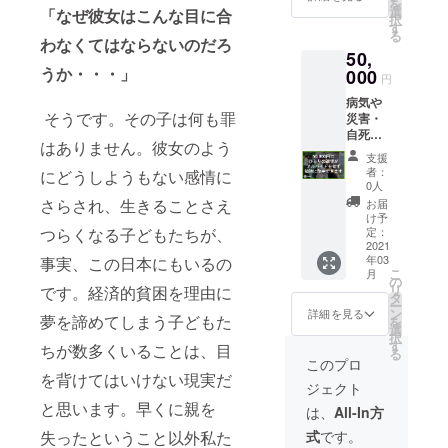
を
使用さ
送らせ
選
「なぜ彼女はこんな目に合
択
せてい
ていた
す
る
ただき
だきま
わなくてはならないのだろ
50,
ます。
す。
うか・・・」
●領収書
000
（2020
円
を発送
年度末
病気や
させて
を予
そうです。その子は何も罪
災害・
いただ
定）
自死で
きま
はありません。彼女のよう
親を亡
す。
支援
くした
（2020
者：
にどうしようもない感情に
り、親
年度末
0人
に障が
を予
さらされ、生きることさえ
お届
いがあ
定） ●
け予
る家庭
活動報
定：
つらくなる子どもたちが、
の子ど
2021
告書
年03
事実、この日本にもいるの
も達の
（PDF
こ
月
奨学金
形式）
の
リ
です。経済的貧困を理由に
として
をメー
タ
ー
大切に
ルにて
ン
詳細を見る
夢を諦めてしまう子どもた
を
使用さ
送らせ
選
択
せてい
ていた
す
ちが数多くいることは、目
る
ただき
だきま
このプロ
ます。
す。
を背けてはいけない現実だ
ジェクト
●領収書
（2020
を発送
と思います。早くに親を
年度末
は、
All-In方
させて
を予
式
です。
失ったということ以外私た
いただ
定）