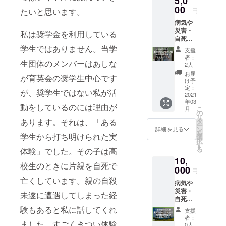
5,0
●領収書
00
（2020
たいと思います。
円
を発送
年度末
病気や
させて
を予
災害・
いただ
定）
私は奨学金を利用している
自死で
きま
親を亡
す。
学生ではありません。当学
支援
くした
（2020
者：
生団体のメンバーはあしな
り、親
年度末
2人
に障が
を予
お届
が育英会の奨学生中心です
いがあ
定） ●
け予
る家庭
活動報
定：
が、奨学生ではない私が活
の子ど
2021
告書
年03
も達の
（PDF
動をしているのには理由が
こ
月
奨学金
形式）
の
リ
として
をメー
タ
あります。それは、「ある
ー
大切に
ルにて
ン
詳細を見る
を
使用さ
学生から打ち明けられた実
送らせ
選
択
せてい
ていた
す
る
体験」でした。その子は高
ただき
だきま
10,
ます。
す。
校生のときに片親を自死で
●領収書
000
（2020
円
を発送
年度末
亡くしています。親の自殺
病気や
させて
を予
災害・
いただ
定）
未遂に遭遇してしまった経
自死で
きま
親を亡
す。
験もあると私に話してくれ
支援
くした
（2020
者：
り、親
ました。すごくきつい体験
年度末
0人