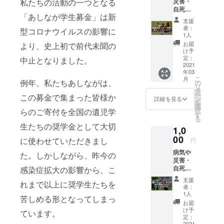
私たちの活動の一つとなる
災害・
自死で
「あしなが学生募金」は新
親を亡
支援
くした
者：
型コロナウイルスの影響に
り、親
1人
に障が
お届
より、史上初で前代未聞の
いがあ
け予
る家庭
定：
中止となりました。
の子ど
2021
年03
も達の
こ
月
奨学金
例年、私たちあしながは、
の
リ
として
タ
ー
この募金で集まった皆様か
大切に
ン
詳細を見る
を
使用さ
選
らのご寄付を全国の遺児学
択
せてい
す
る
ただき
生たちの奨学金として大切
1,0
ます。
●領収書
00
に使わせていただきまし
円
を発送
病気や
させて
た。しかしながら、昨今の
災害・
いただ
自死で
感染症拡大の影響から、こ
きま
親を亡
す。
支援
れまで以上に奨学生たちを
くした
（2020
者：
り、親
年度末
1人
苦しめる形となってしまっ
に障が
を予
お届
いがあ
定） ●
け予
ています。
る家庭
活動報
定：
の子ど
2021