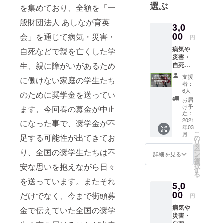
選ぶ
を集めており、全額を「一
局の事務局
員。東海エ
般財団法人 あしなが育英
3,0
リア・東海
00
会」を通じて病気・災害・
円
西ブロック
病気や
自死などで親を亡くした学
で国際関係
災害・
を中心に活
生、親に障がいがあるため
自死で
親を亡
支援
に働けない家庭の学生たち
くした
者：
り、親
6人
のために奨学金を送ってい
に障が
お届
いがあ
け予
ます。今回春の募金が中止
る家庭
定：
の子ど
2021
になった事で、奨学金が不
年03
もたち
こ
月
の奨学
足する可能性が出てきてお
の
リ
金とし
タ
ー
り、全国の奨学生たちは不
て大切
ン
詳細を見る
を
に使用
選
安な思いを抱えながら日々
択
させて
す
る
いただ
を送っています。またそれ
5,0
きま
す。 ●
00
だけでなく、今まで街頭募
円
年間活
病気や
動報告
金で伝えていた全国の奨学
災害・
書と受
自死で