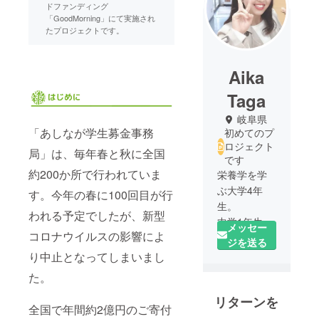
ドファンディング
「GoodMorning」にて実施され
たプロジェクトです。
Aika
Taga
岐阜県
「あしなが学生募金事務
初めてのプ
ロジェクト
局」は、毎年春と秋に全国
です
約200か所で行われていま
栄養学を学
ぶ大学4年
す。今年の春に100回目が行
生。
われる予定でしたが、新型
中学1年生の
メッセー
コロナウイルスの影響によ
時に父親を
ジを送る
亡くし、母
り中止となってしまいまし
子家庭で育
た。
つ。
リターンを
あしなが学
全国で年間約2億円のご寄付
生募金事務