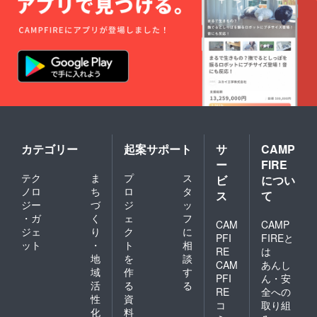
カテゴリー
起案サポート
サ
CAMP
ー
FIRE
テク
ま
プ
ス
ビ
につい
ノロ
ち
ロ
タ
ス
て
ジー
づ
ジ
ッ
・ガ
く
ェ
フ
CAM
CAMP
ジェ
り
ク
に
PFI
FIREと
ット
・
ト
相
RE
は
地
を
談
CAM
あんし
域
作
す
PFI
ん・安
活
る
る
RE
全への
性
資
コ
取り組
化
料