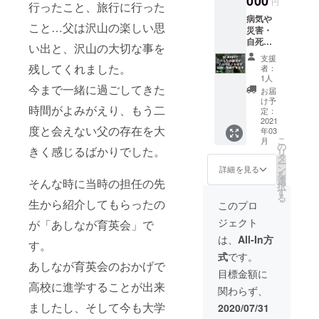
000
円
行ったこと、旅行に行った
年間活
病気や
動報告
こと…父は沢山の楽しい思
災害・
書と受
自死で
領証明
い出と、沢山の大切な事を
親を亡
書を郵
支援
くした
送させ
残してくれました。
者：
り、親
ていた
1人
に障が
今まで一緒に過ごしてきた
だきま
お届
いがあ
す。
け予
時間がよみがえり、もう二
る家庭
（2021
定：
の子ど
2021
年2~3月
度と会えない父の存在を大
年03
もたち
頃を予
こ
月
の奨学
定）
の
きく感じるばかりでした。
リ
金とし
タ
ー
て大切
ン
詳細を見る
を
に使用
選
そんな時に当時の担任の先
択
させて
す
る
いただ
生から紹介してもらったの
このプロ
きま
ジェクト
が「あしなが育英会」で
す。 ●
年間活
は、
All-In方
す。
動報告
式
です。
書と受
あしなが育英会のおかげで
領証明
目標金額に
書を郵
高校に進学することが出来
関わらず、
送させ
ていた
ましたし、そして今も大学
2020/07/31
だきま