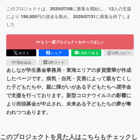
このプロジェクトは、
2020/07/08
に募集を開始し、
12
人の支援
により
156,000
円の資金を集め、
2020/07/31
に募集を終了しま
した
もう一度プロジェクトをやってほしい
ポスト
シェア
LINEで送る
URLコピー
埋め込み
QRコード
あしなが学生募金事務局・東海エリアの多賀愛華が作成
したページです。病気・自死・災害によって親を亡くし
た子どもたちや、親に障がいがある子どもたちへ奨学金
で支援を行っております。新型コロナウイルスの影響に
より街頭募金が中止され、未来ある子どもたちの夢が奪
われつつあります。
このプロジェクトを見た人はこちらもチェックし