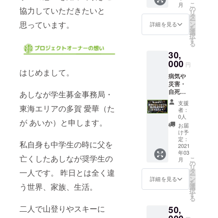
こ
月
の奨学
定）
の
協力していただきたいと
リ
金とし
タ
ー
て大切
思っています。
ン
詳細を見る
を
に使用
選
択
させて
す
る
いただ
30,
きま
す。 ●
000
円
年間活
はじめまして。
病気や
動報告
災害・
書と受
自死で
領証明
あしなが学生募金事務局・
親を亡
書を郵
支援
東海エリアの多賀 愛華（た
くした
送させ
者：
り、親
ていた
0人
が あいか）と申します。
に障が
だきま
お届
いがあ
す。
け予
る家庭
（2021
定：
私自身も中学生の時に父を
の子ど
2021
年2~3月
年03
もたち
頃を予
亡くしたあしなが奨学生の
こ
月
の奨学
定）
の
リ
金とし
タ
一人です。 昨日とは全く違
ー
て大切
ン
詳細を見る
を
に使用
う世界、家族、生活。
選
択
させて
す
る
いただ
二人で山登りやスキーに
50,
きま
す。 ●