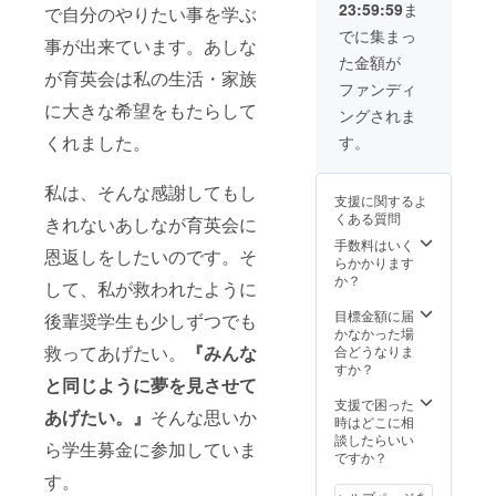
23:59:59
ま
で自分のやりたい事を学ぶ
す。
（2021
でに集まっ
事が出来ています。あしな
年2~3月
た金額が
頃を予
が育英会は私の生活・家族
定）
ファンディ
に大きな希望をもたらして
ングされま
くれました。
す。
私は、そんな感謝してもし
支援に関するよ
くある質問
きれないあしなが育英会に
手数料はいく
恩返しをしたいのです。そ
らかかります
か？
して、私が救われたように
目標金額に届
後輩奨学生も少しずつでも
かなかった場
救ってあげたい。
『みんな
合どうなりま
すか？
と同じように夢を見させて
支援で困った
あげたい。』
そんな思いか
時はどこに相
談したらいい
ら学生募金に参加していま
ですか？
す。