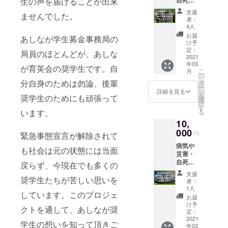
生の声を届けることが出来
領証明
親を亡
書を郵
支援
ませんでした。
くした
送させ
者：
り、親
ていた
4人
に障が
だきま
お届
あしなが学生募金事務局の
いがあ
す。
け予
る家庭
（2021
定：
局員のほとんどが、あしな
の子ど
2021
年2~3月
年03
もたち
頃を予
が育英会の奨学生です。自
こ
月
の奨学
定）
の
リ
金とし
分自身のためは勿論、後輩
タ
ー
て大切
ン
詳細を見る
を
奨学生のためにも頑張って
に使用
選
択
させて
す
る
います。
いただ
10,
きま
す。 ●
000
円
緊急事態宣言が解除されて
年間活
病気や
動報告
も社会は元の状態には当面
災害・
書と受
自死で
領証明
戻らず、今現在でも多くの
親を亡
書を郵
支援
くした
奨学生たちが苦しい思いを
送させ
者：
り、親
ていた
1人
しています。このプロジェ
に障が
だきま
お届
いがあ
す。
け予
クトを通して、あしなが奨
る家庭
（2021
定：
の子ど
2021
年2~3月
学生の想いを知って頂きご
年03
もたち
頃を予