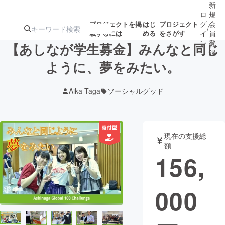
新
ロ
規
グ
会
プロジェクトを掲
はじ
プロジェクト
/
載するには
める
をさがす
イ
員
ン
登
【あしなが学生募金】みんなと同じ
録
ように、夢をみたい。
人気のプロ
注目のリ
注目の新着プロ
募集終了が近いプ
もうすぐ公開
Aika Taga
ソーシャルグッド
ジェクト
ターン
ジェクト
ロジェクト
されます
アート・写真
音楽
現在の支援総
額
156,
テクノロジー・ガジェット
ゲーム・サ
000
映像・映画
書籍・雑誌
ビジネス・起業
チャレンジ