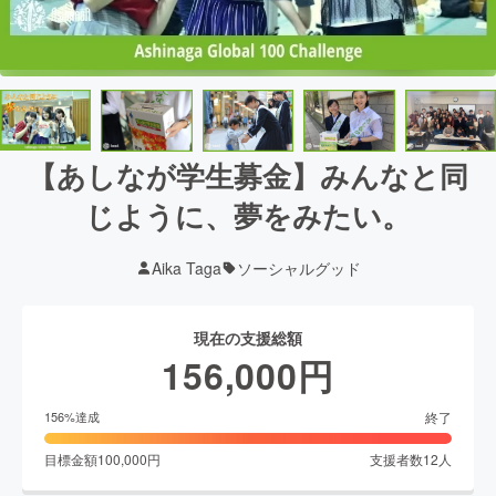
【あしなが学生募金】みんなと同
じように、夢をみたい。
Aika Taga
ソーシャルグッド
現在の支援総額
156,000
円
終了
156
%達成
目標金額
100,000
円
支援者数
12
人