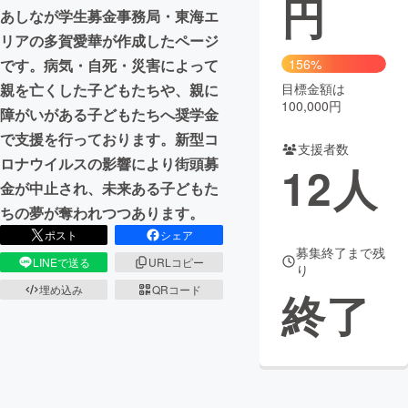
円
あしなが学生募金事務局・東海エ
まちづくり・地域活性化
リアの多賀愛華が作成したページ
です。病気・自死・災害によって
156%
親を亡くした子どもたちや、親に
目標金額は
CAMPFIRE for Social Good
CAMPFIRE Creation
100,000円
障がいがある子どもたちへ奨学金
CAMPFIREふるさと納税
machi-ya
コミュニティ
で支援を行っております。新型コ
支援者数
ロナウイルスの影響により街頭募
12
人
金が中止され、未来ある子どもた
ちの夢が奪われつつあります。
ポスト
シェア
募集終了まで残
LINEで送る
URLコピー
り
埋め込み
QRコード
終了