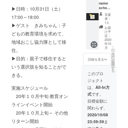
ます。
name
で行い
送らせ
school
▶︎日時：10月31日（土）
ます。
ていた
オンラ
アプリ
だきま
支援
17:00～18:00
インサ
のイン
す。迷
者：
ロン1ヶ
ストー
惑メー
1人
▶︎ゲスト きみちゃん：子
月お試
ルをお
ルに分
お届
し権】
願いい
類され
け予
どもの教育環境を求めて、
No
たしま
定：
ないよ
name
2020
す。 ま
う、ご
地域おこし協力隊として移
年10
school
た、
確認く
こ
月
オンラ
住。
Zoomの
の
ださ
リ
インサ
参加
タ
い。 視
ー
▶目的：親子で移住すると
ロン
ID、パ
ン
聴可能
詳細を見る
を
は、完
スワー
選
期間
択
いう選択肢を知ることがで
全招待
ド等
す
は、
る
制のサ
は、ク
2020年
このプロ
きる。
ロンで
ラウド
11月ま
ジェクト
す。
ファン
でで
「すご
ディン
す。
は、
All-In方
実施スケジュール
くない
グ終了
式
です。
けどス
後に
20年１０月中旬 教育オン
ゴイ」
メール
目標金額に
ラインイベント開始
を目指
にて送
関わらず、
す、本
信しま
20年１０月上旬～ その他
気で教
す。迷
2020/10/08
育から
惑メー
リターン開始
23:59:59
ま
社会を
ルに分
よりよ
類され