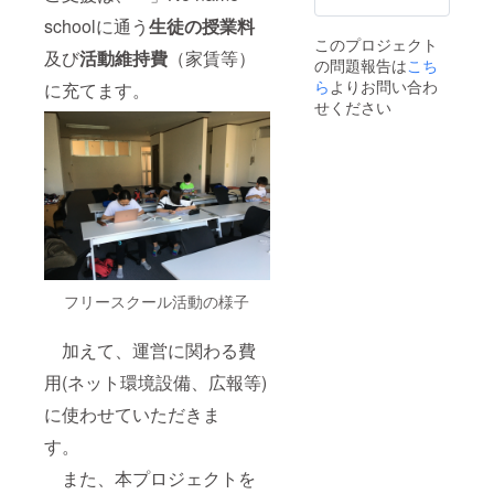
奏の関
schoolに通う
生徒の授業料
係性
このプロジェクト
【コン
及び
活動維持費
（家賃等）
の問題報告は
こち
セプ
ト】 ・
ら
よりお問い合わ
に充てます。
ふらっ
せください
と（気
軽・対
等） ・
ゆるア
ツ（ゆ
る:アツ
=7:3）
【内
容】 ・
教育情
報交換
フリースクール活動の様子
・悩み
相談
加えて、運営に関わる費
（ノー
トへ:1
用(ネット環境設備、広報等)
週間で
削除）
に使わせていただきま
・学習
会(不定
す。
期ガン
ガン) ・
また、本プロジェクトを
その他