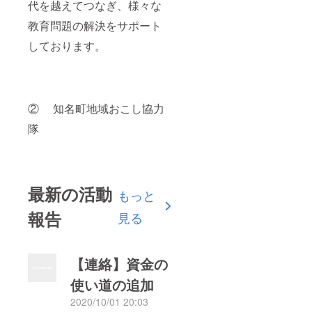
代を越えてつなぎ、様々な
すすめ
セミ
教育問題の解決をサポート
ナー情
報（不
しております。
定期）
＜希望
者＞ ・
神前相
談権＠
② 知名町地域おこし協力
Zoom（
通常20
隊
分1000
円→月
１回無
料）
大まか
な内容
最新の活動
もっと
は以上
になり
報告
見る
ます。
オン
ライン
サロン
【連絡】資金の
は、
LINEと
使い道の追加
Slackに
て活動
2020/10/01 20:03
してお