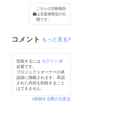
りま
す。
こちらの活動報告
期限は
は支援者限定の公
2020年
開です。
10月
~11月で
す。
（入退
コメント
もっと見る
会自
由）
備考欄
にLINE
アカウ
投稿するには
ログイン
が
ントリ
必要です。
ンクを
プロジェクトオーナーの承
ご記入
認後に掲載されます。承認
くださ
い。
された内容を削除すること
もしく
はできません。
は、連
絡の取
※投稿する際の注意点
りやす
いSNS
アカウ
ントで
も構い
ませ
ん。