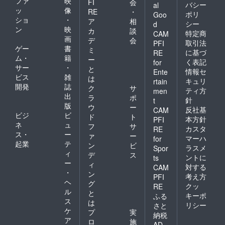
ファ
映
FI
会
バシー
al
ッ
像
RE
・
ポリ
Goo
ショ
・
ア
相
シー
d
ン
映
カ
談
特定商
CAM
画
デ
会
取引法
PFI
ゲー
書
ミ
に基づ
RE
ム・
籍
ー
く表記
for
サー
・
と
情報セ
Ente
ビス
雑
は
キュリ
rtain
開発
誌
ク
サ
ティ方
men
出
ラ
ポ
針
t
版
ウ
ー
反社基
CAM
ビジ
ビ
ド
ト
本方針
PFI
ネ
ュ
フ
サ
カスタ
RE
ス・
ー
ァ
ー
マーハ
for
起業
テ
ン
ビ
ラスメ
Spor
ィ
デ
ス
ントに
ts
ー
ィ
対する
CAM
・
ン
考え方
PFI
ヘ
グ
クッ
RE
ル
と
キーポ
ふる
ス
は
リシー
さと
ケ
プ
実
納税
ア
ロ
施
AD