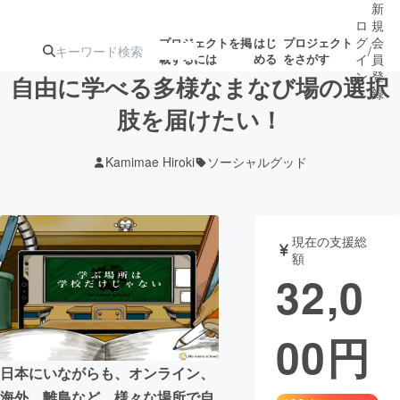
新
ロ
規
グ
会
プロジェクトを掲
はじ
プロジェクト
/
載するには
める
をさがす
イ
員
ン
登
自由に学べる多様なまなび場の選択
録
肢を届けたい！
人気のプロ
注目のリ
注目の新着プロ
募集終了が近いプ
もうすぐ公開
Kamimae Hiroki
ソーシャルグッド
ジェクト
ターン
ジェクト
ロジェクト
されます
アート・写真
音楽
現在の支援総
額
32,0
テクノロジー・ガジェット
ゲーム・サ
00
円
映像・映画
書籍・雑誌
日本にいながらも、オンライン、
ビジネス・起業
チャレンジ
海外、離島など、様々な場所で自