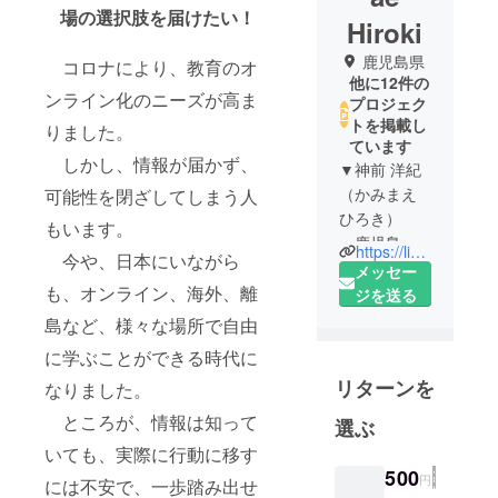
場の選択肢を届けたい！
Hiroki
鹿児島県
コロナにより、教育のオ
他に12件の
ンライン化のニーズが高ま
プロジェク
トを掲載し
りました。
ています
しかし、情報が届かず、
▼神前 洋紀
（かみまえ
可能性を閉ざしてしまう人
ひろき）
もいます。
鹿児島県
https://linktr.ee/run_run.go_go
今や、日本にいながら
南さつま市
メッセー
出身。霧島
も、オンライン、海外、離
ジを送る
市在住。
島など、様々な場所で自由
教育業界
に学ぶことができる時代に
10年7業種経
リターンを
なりました。
験。
ところが、情報は知って
選ぶ
▼紹介
いても、実際に行動に移す
ショート動
500
円
には不安で、一歩踏み出せ
画(3分)