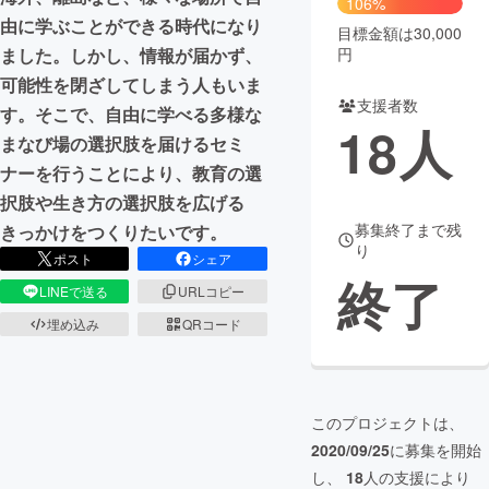
106%
由に学ぶことができる時代になり
目標金額は30,000
まちづくり・地域活性化
円
ました。しかし、情報が届かず、
可能性を閉ざしてしまう人もいま
支援者数
CAMPFIRE for Social Good
CAMPFIRE Creation
す。そこで、自由に学べる多様な
18
人
CAMPFIREふるさと納税
machi-ya
コミュニティ
まなび場の選択肢を届けるセミ
ナーを行うことにより、教育の選
択肢や生き方の選択肢を広げる
募集終了まで残
きっかけをつくりたいです。
り
ポスト
シェア
終了
LINEで送る
URLコピー
埋め込み
QRコード
このプロジェクトは、
2020/09/25
に募集を開始
し、
18
人の支援により