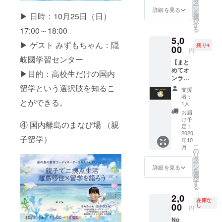
業
ID、パ
タ
い。 講
ー
きま
スワー
ン
師の方
詳細を見る
小林市立中
を
▶︎ 日時：10月25日（日）
す。質
ド等
選
はボラ
択
学校キャリ
疑応答
は、ク
す
ンティ
る
17:00～18:00
やディ
ラウド
ア教育授業
アでご
5,0
スカッ
ファン
協力い
▶︎ ゲスト みずもちゃん：隠
鹿児島県立
残り4
ション
00
ディン
ただい
円
高等学校
をした
グ終了
ており
岐國学習センター
【まと
い方
後に
ます。
キャリア教
めてオ
は、リ
メール
▶︎目的：高校生だけの国内
育授業
ンライ
アルタ
にて送
ンセミ
留学という選択肢を知るこ
イム参
JA鹿児島幹
信しま
支援
ナー参
加権も
す。迷
者：
部候補生研
とができる。
加権(リ
追加で
惑メー
1人
修講師
アルタ
お申込
ルに分
お届
イム)】
みくだ
類され
け予
オンライン
④ 国内離島のまなび場 （親
連続オ
さい。
定：
ないよ
セミナー企
ンライ
2020
クラウ
う、ご
子留学）
年10
ンセミ
画/ファシリ
ドファ
確認く
こ
月
ナー全
ンディ
の
ださ
テーター100
リ
てにリ
ング終
タ
い。 講
ー
件以上
アルタ
了後
ン
師の方
詳細を見る
を
イムで
に、申
選
クラウド
はボラ
択
参加す
込者限
す
ンティ
ファンディ
る
る方
定の非
アでご
2,0
ング総支援
へ。 オ
公開動
協力い
在庫な
ンライ
00
画URL
し
ただい
者1000以上
円
ンアプ
をメー
ており
総額327万
No
リZoom
ルにて