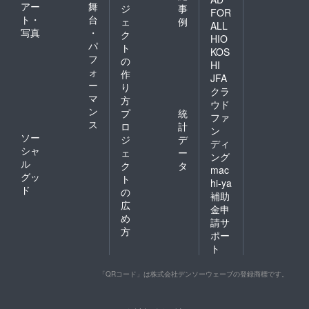
アー
舞
ジ
事
FOR
ト・
台
ェ
例
ALL
写真
・
ク
HIO
パ
ト
KOS
フ
の
HI
ォ
作
JFA
ー
り
クラ
マ
方
ウド
ン
プ
統
ファ
ス
ロ
計
ン
ソー
ジ
デ
ディ
シャ
ェ
ー
ング
ル
ク
タ
mac
グッ
ト
hi-ya
ド
の
補助
広
金申
め
請サ
方
ポー
ト
「QRコード」は株式会社デンソーウェーブの登録商標です。