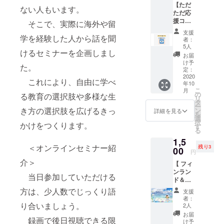
【ただ
https://youtu.
ない人もいます。
ただ応
be/FdJkNxtv
援コー
そこで、実際に海外や留
QPg
ス】ご
支援
支援い
学を経験した人から話を聞
者：
ただい
5人
▼紹介フル
けるセミナーを企画しまし
た方に
お届
動画(58分)
感謝の
け予
た。
気持ち
定：
https://youtu.
をこめ
2020
これにより、自由に学べ
be/BXHfi9Q1
年10
たお礼
こ
月
のメー
YrA
の
る教育の選択肢や多様な生
リ
ルを送
タ
ー
らせて
き方の選択肢を広げるきっ
ン
詳細を見る
を
▼共著
いただ
選
択
かけをつくります。
きま
す
『密になら
る
す。
ないクラス
1,5
＜オンラインセミナー紹
残り3
あそび120』
00
円
Amazonラン
介＞
【 フィ
キング学級
ンラン
当日参加していただける
ド＆オ
運営部門な
ランダ
方は、少人数でじっくり語
支援
ど2部門1位
から学
者：
獲得→
ぶ子ど
り合いましょう。
2人
ものま
https://amzn.
お届
録画で後日視聴できる限
なび場
け予