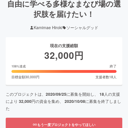
自由に学べる多様なまなび場の選
択肢を届けたい！
Kamimae Hiroki
ソーシャルグッド
現在の支援総額
32,000
円
終了
106
%達成
目標金額
30,000
円
支援者数
18
人
このプロジェクトは、
2020/09/25
に募集を開始し、
18
人の支援
により
32,000
円の資金を集め、
2020/10/08
に募集を終了しまし
た
もう一度プロジェクトをやってほしい