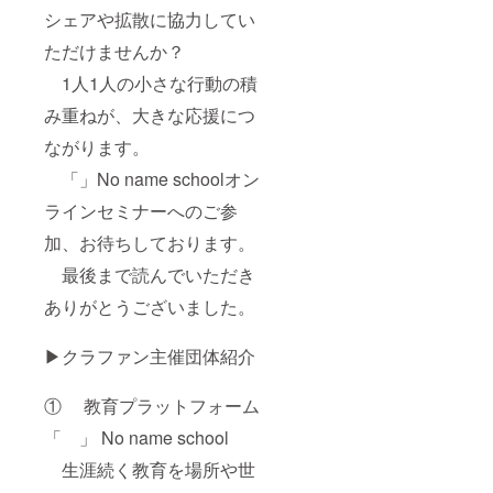
とき
シェアや拡散に協力してい
は、セ
ミナー
ただけませんか？
もしく
1人1人の小さな行動の積
はサロ
ンメン
み重ねが、大きな応援につ
バーゲ
ストと
ながります。
の対談
※毎週金
「」No name schoolオン
or土曜
日に行
ラインセミナーへのご参
う ※す
加、お待ちしております。
べて
アーカ
最後まで読んでいただき
イブ視
聴可 ＜
ありがとうございました。
メルマ
ガ＞ ・
人生、
▶︎クラファン主催団体紹介
教育に
役立つ
情報
① 教育プラットフォーム
（土日
「 」 No name school
を除く
週５）
生涯続く教育を場所や世
・質の
高いお