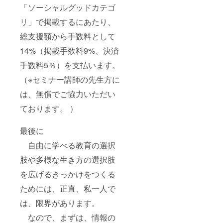
イベン
「ソーシャルグッドカテゴ
ト告
リ」で掲載するにあたり、
知、紹
介 ＜イ
総支援額から手数料として
ベント
＞ １週
14%（掲載手数料9%、決済
目：セ
ミナー
手数料5％）を支払います。
(サロン
外から
（※セミナー講師の先生方に
ゲスト
は、無償でご協力いただい
を招く)
２週
ております。 ）
目：サ
ロンメ
ンバー
最後に
ゲスト
同士の
自由に学べる教育の選択
対談 ３
週目：
肢や多様な生き方の選択肢
神前質
を広げるきっかけをつくる
疑応答
４週
ためには、正直、私一人で
目：定
例（交
は、限界があります。
流）会
※５週目
なので、まずは、情報の
がある