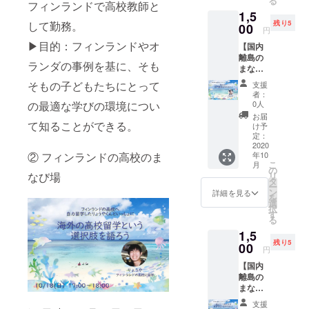
る
オンラ
フィンランドで高校教師と
ド等
KKB「Jチャ
1,5
インア
は、ク
して勤務。
残り5
プリ
00
ン+」「ふる
ラウド
円
Zoomで
ファン
熱人」
▶︎目的：フィンランドやオ
【国内
行いま
ディン
→https://you
離島の
す。ア
グ終了
ランダの事例を基に、そも
まなび
プリの
後に
tu.be/ZTxIlff
場 （高
インス
メール
そもの子どもたちにとって
支援
MBtw
校生留
トール
にて送
者：
学）
MCT南九州
をお願
の最適な学びの環境につい
信しま
0人
（リア
いいた
す。迷
お届
ケーブル
ルタイ
て知ることができる。
しま
惑メー
け予
ネット
ム参
す。 ま
定：
ルに分
加）】
2020
た、
「わっぜか
類され
② フィンランドの高校のま
年10
内容、
Zoomの
ないよ
TV」
こ
月
日程に
参加
の
う、ご
なび場
リ
LIVINGかご
ついて
ID、パ
タ
確認く
ー
は画像
スワー
ン
ださ
詳細を見る
しま２０周
を
の通り
ド等
選
い。 講
択
年記念号
です。
は、ク
す
師の方
る
オンラ
ラウド
はボラ
1,5
インア
ファン
ンティ
▼実績等
残り5
プリ
00
ディン
アでご
円
鹿児島県姶
Zoomで
グ終了
協力い
【国内
行いま
後に
良伊佐地区
ただい
離島の
す。ア
メール
ており
教育実践論
まなび
プリの
にて送
ます。
場 （親
文最優秀賞
インス
信しま
支援