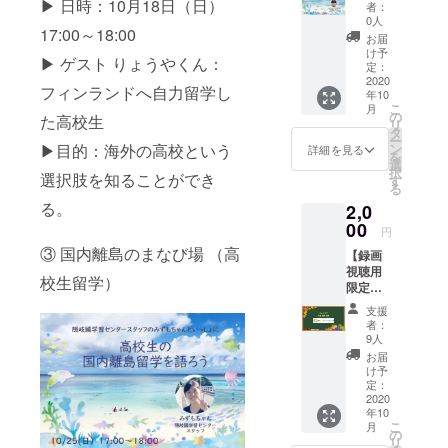
子留
トール
▶︎ 日時：10月18日（日）
す。迷
者：
（道徳）
学）
をお願
惑メー
0人
鹿児島県姶
17:00～18:00
（リア
いいた
ルに分
お届
ルタイ
しま
良伊佐地区
類され
け予
▶︎ ゲスト りょうやくん：
ム参
す。 ま
定：
ないよ
研究発表及
加）】
2020
た、
う、ご
フィンランドへ自力留学し
年10
び代表授業
内容、
Zoomの
確認く
こ
月
日程に
参加
の
ださ
（算数、外
た高校生
リ
ついて
ID、パ
タ
い。 講
ー
国語）
は画像
スワー
ン
▶︎目的：海外の高校という
師の方
詳細を見る
を
の通り
鹿児島市算
ド等
選
はボラ
択
です。
選択肢を知ることができ
は、ク
す
ンティ
数研究会常
る
オンラ
ラウド
アでご
る。
任理事
2,0
インア
ファン
協力い
プリ
00
ディン
鹿児島市立
ただい
円
Zoomで
グ終了
ており
小学校職員
③ 国内離島のまなび場 （高
【録画
行いま
後に
ます。
視聴用
研修講師
す。ア
メール
校生留学）
限定
プリの
にて送
志布志市立
アーカ
インス
信しま
支援
小学校家庭
イブ】
トール
す。迷
者：
連続セ
をお願
教育学級講
惑メー
9人
ミナー
いいた
ルに分
お届
師
すべて
しま
類され
け予
鹿児島市立
の登壇
す。 ま
定：
ないよ
者のプ
2020
た、
う、ご
小学校キャ
年10
レゼン
Zoomの
確認く
こ
リア教育授
月
を録画
参加
の
ださ
リ
視聴で