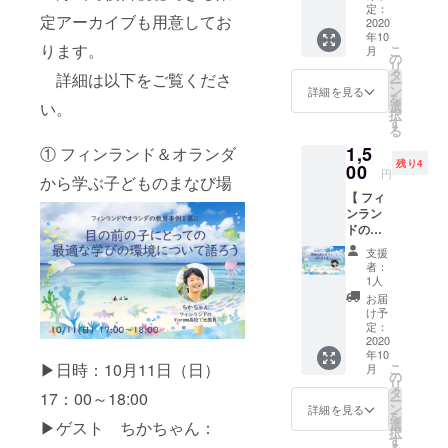
to/3hk4M9M
（リア
定：
定アーカイブも用意してお
ルタイ
2020
年10
ム参
『Well-being
ります。
こ
月
加）】
の
リ
なクラスに
内容、
タ
詳細は以下をご覧くださ
ー
日程に
ン
なる5分あそ
詳細を見る
を
ついて
選
い。
び』
択
は画像
す
る
Amazonラン
の通り
1,5
です。
① フィンランド＆オランダ
キング学校
残り4
オンラ
00
円
教育一般部
から学ぶ子どものまなび場
インア
【 フィ
プリ
門など2部門
ンラン
Zoomで
1位獲得→
ドの高
行いま
https://amzn.
校から
す。ア
支援
学ぶま
プリの
to/3yTCfRa
者：
なび場
インス
1人
（リア
トール
お届
ルタイ
▼メディア
をお願
け予
ム参
いいた
定：
掲載等
加）】
2020
しま
南日本新聞
年10
内容、
す。 ま
▶︎日時：10月11日（日）
こ
月
日程に
た、
の
「かお」な
リ
ついて
Zoomの
タ
17：00～18:00
ど計5回
ー
は画像
参加
ン
詳細を見る
を
AERAwithKid
の通り
ID、パ
選
▶︎ゲスト ちかちゃん：
択
です。
スワー
す
s2021春号