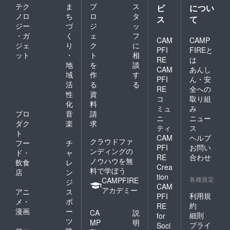
テク
ま
プ
ス
ビ
につい
ノロ
ち
ロ
タ
ス
て
ジー
づ
ジ
ッ
・ガ
く
ェ
フ
CAM
CAMP
ジェ
り
ク
に
PFI
FIREと
ット
・
ト
相
RE
は
地
を
談
CAM
あんし
域
作
す
PFI
ん・安
活
る
る
RE
全への
性
資
コ
取り組
化
料
ミュ
み
プロ
音
請
ニ
ニュー
ダク
楽
求
ティ
ス
ト
CAM
ヘルプ
クラウドファ
フー
チ
PFI
お問い
ンディングの
ド・
ャ
RE
合わせ
ノウハウを無
飲食
レ
Crea
料で学ぼう
店
ン
tion
各種規定
CAMPFIRE
ジ
CAM
アカデミー
アニ
ス
利用規
PFI
メ・
ポ
約
RE
漫画
ー
CA
説
細則
for
ツ
MP
明
プライ
Soci