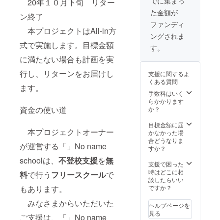
でに集まっ
20年１０月下旬 リター
くして
ないよ
た金額が
いこう
う、ご
ン終了
とする
確認く
ファンディ
メン
本プロジェクトはAll-in方
ださ
ングされま
バーが
い。
式で実施します。目標金額
集って
す。
いま
に満たない場合も計画を実
す。
【グラ
行し、リターンをお届けし
支援に関するよ
ウンド
くある質問
ルー
ます。
ル】は1
手数料はいく
つで
らかかります
す。 ・
資金の使い道
か？
誹謗中
傷禁止
目標金額に届
本プロジェクトオーナー
【目
かなかった場
的】 ・
合どうなりま
が運営する「」No name
教育関
すか？
係者の
schoolは、
不登校支援
を
無
居場所
支援で困った
・教育
時はどこに相
料
で行う
フリースクール
で
関係者
談したらいい
の交流
もあります。
ですか？
・教育
みなさまからいただいた
関係者
ヘルプページを
の共伴
見る
ご支援は、「」No name
走、伴