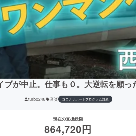
イブが中止。仕事も０。大逆転を願っ
turbo248
音楽
コロナサポートプログラム対象
現在の支援総額
864,720
円