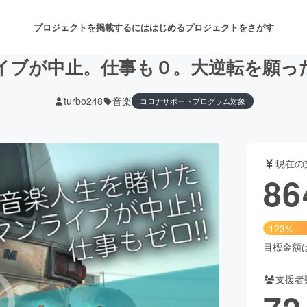
プロジェクトを掲載するには
はじめる
プロジェクトをさがす
イブが中止。仕事も０。大逆転を願っ
turbo248
音楽
コロナサポートプログラム対象
注目のリターン
注目の新着プロジェクト
募集終了が近いプロジェクト
も
現在の
音楽
舞台・パフォーマンス
86
ゲーム・サービス開発
フード・飲食店
123%
書籍・雑誌出版
アニメ・漫画
目標金額は7
支援者
チャレンジ
ビューティー・ヘルスケ