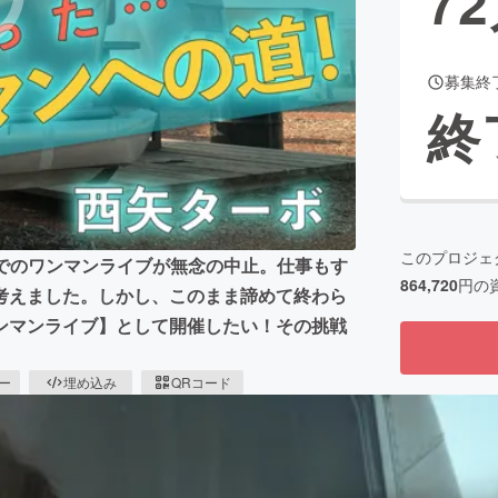
72
募集終
CAMPFIRE for Social Good
CAMPFIRE Creation
終
CAMPFIREふるさと納税
machi-ya
コミュニティ
このプロジェ
」でのワンマンライブが無念の中止。仕事もす
864,720
円の
考えました。しかし、このまま諦めて終わら
ンマンライブ】として開催したい！その挑戦
ピー
埋め込み
QRコード