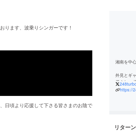
おります、波乗りシンガーです！
湘南を中
外見とギ
価され、
248turb
をFree
https://2
アルバムを
SUNSET
、日頃より応援して下さる皆さまのお陰で
獲得。
インディー
リースして
リターン