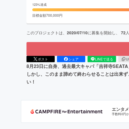
123
%達成
目標金額
700,000
円
このプロジェクトは、
2020/07/10
に募集を開始し、
72
ポスト
シェア
LINEで送る
U
8月23日に自身、過去最大キャパ「吉祥寺SEA
しかし、このまま諦めて終わらせることは出来ず
い！
エンタメ
手数料0円