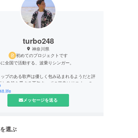
turbo248
神奈川県
初めてのプロジェクトです
心に全国で活動する、波乗りシンガー。
ャップのある歌声は優しく包み込まれるようだと評
 海と自然を愛する西矢ターボの楽曲はリスナーの心
o
にさせる。
48.life
3枚リリースしていて、 配信シングル「波待ち
メッセージを送る
」は iTunesジャンル別ランキングで2日連続の1位を
ズアーティストながらもMusic Videoは豊富にリ
おり、「U」という楽曲はYouTubeで14万回再生
を選ぶ