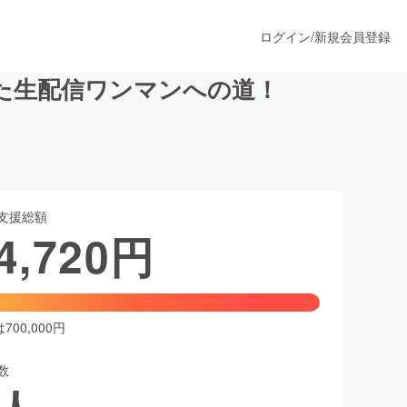
ログイン
/
新規会員登録
た生配信ワンマンへの道！
うすぐ公開されます
支援総額
プロダクト
4,720
円
ファッション
スポーツ
00,000円
数
ア
ソーシャルグッド