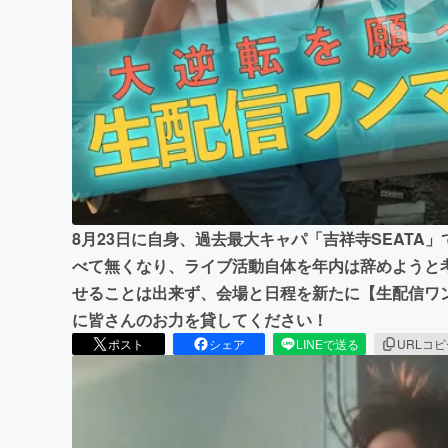
まちづくり・地域活性化
8月23日に自身、過去最大キャパ「吉祥寺SEATA
べて無くなり、ライブ活動自体を年内は辞めようと
せることは出来ず、会場と日程を新たに【生配信ワ
に皆さんのお力を貸してください！
ポスト
シェア
LINEで送る
URLコ