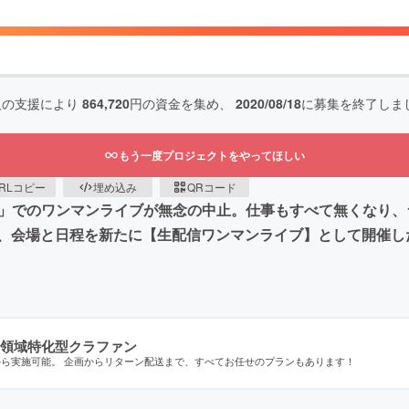
人の支援により
864,720
円の資金を集め、
2020/08/18
に募集を終了しま
もう一度プロジェクトをやってほしい
RLコピー
埋め込み
QRコード
TA」でのワンマンライブが無念の中止。仕事もすべて無くなり
、会場と日程を新たに【生配信ワンマンライブ】として開催し
領域特化型クラファン
から実施可能。 企画からリターン配送まで、すべてお任せのプランもあります！