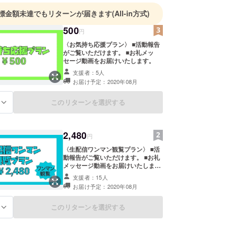
標金額未達でもリターンが届きます
(All-in方式)
500
円
〈お気持ち応援プラン〉 ■活動報告
がご覧いただけます。 ■お礼メッ
セージ動画をお届けいたします。
支援者：5人
お届け予定：2020年08月
このリターンを選択する
る
2,480
円
〈生配信ワンマン観覧プラン〉 ■活
動報告がご覧いただけます。 ■お礼
メッセージ動画をお届けいたしま
す。 ■8/24 生配信ワンマンライブを
支援者：15人
ご覧いただけます。(共有不可) ※観
お届け予定：2020年08月
覧方法はメールにてご案内させて頂
きます。
このリターンを選択する
る