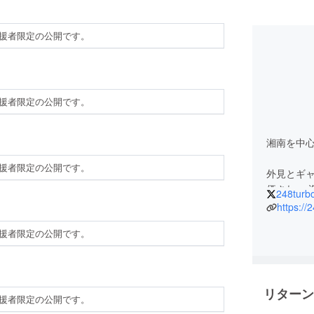
援者限定の公開です。
援者限定の公開です。
湘南を中
援者限定の公開です。
外見とギ
価され、
248turb
をFree
https://2
アルバムを
援者限定の公開です。
SUNSET
獲得。
インディー
リースして
リターン
援者限定の公開です。