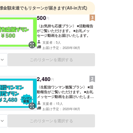
標金額未達でもリターンが届きます
(All-in方式)
500
円
〈お気持ち応援プラン〉 ■活動報告
がご覧いただけます。 ■お礼メッ
セージ動画をお届けいたします。
支援者：5人
お届け予定：2020年08月
このリターンを選択する
る
2,480
円
〈生配信ワンマン観覧プラン〉 ■活
動報告がご覧いただけます。 ■お礼
メッセージ動画をお届けいたしま
す。 ■8/24 生配信ワンマンライブを
支援者：15人
ご覧いただけます。(共有不可) ※観
お届け予定：2020年08月
覧方法はメールにてご案内させて頂
きます。
このリターンを選択する
る