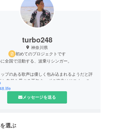
turbo248
神奈川県
初めてのプロジェクトです
心に全国で活動する、波乗りシンガー。
ャップのある歌声は優しく包み込まれるようだと評
 海と自然を愛する西矢ターボの楽曲はリスナーの心
o
にさせる。
48.life
3枚リリースしていて、 配信シングル「波待ち
メッセージを送る
」は iTunesジャンル別ランキングで2日連続の1位を
ズアーティストながらもMusic Videoは豊富にリ
おり、「U」という楽曲はYouTubeで14万回再生
を選ぶ