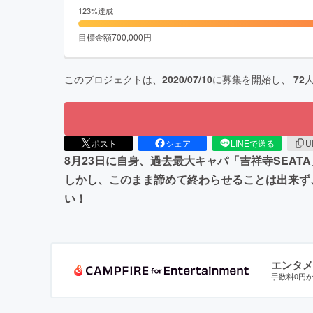
123
%達成
目標金額
700,000
円
このプロジェクトは、
2020/07/10
に募集を開始し、
72
ポスト
シェア
LINEで送る
U
8月23日に自身、過去最大キャパ「吉祥寺SEA
しかし、このまま諦めて終わらせることは出来ず
い！
エンタメ
手数料0円