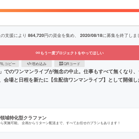
人の支援により
864,720
円の資金を集め、
2020/08/18
に募集を終了しま
もう一度プロジェクトをやってほしい
RLコピー
埋め込み
QRコード
TA」でのワンマンライブが無念の中止。仕事もすべて無くなり
、会場と日程を新たに【生配信ワンマンライブ】として開催し
領域特化型クラファン
から実施可能。 企画からリターン配送まで、すべてお任せのプランもあります！