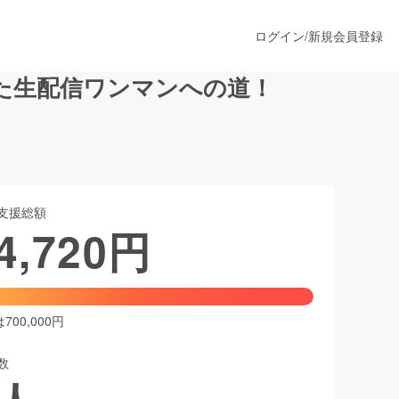
ログイン
/
新規会員登録
た生配信ワンマンへの道！
うすぐ公開されます
支援総額
プロダクト
4,720
円
ファッション
スポーツ
00,000円
数
ア
ソーシャルグッド