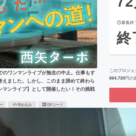
72
募集終
CAMPFIRE for Social Good
CAMPFIRE Creation
終
CAMPFIREふるさと納税
machi-ya
コミュニティ
このプロジェ
」でのワンマンライブが無念の中止。仕事もす
864,720
円の
考えました。しかし、このまま諦めて終わら
ンマンライブ】として開催したい！その挑戦
ピー
埋め込み
QRコード