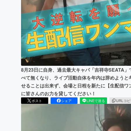
まちづくり・地域活性化
8月23日に自身、過去最大キャパ「吉祥寺SEATA
べて無くなり、ライブ活動自体を年内は辞めようと
せることは出来ず、会場と日程を新たに【生配信ワ
に皆さんのお力を貸してください！
ポスト
シェア
LINEで送る
URLコ