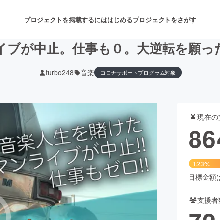
プロジェクトを掲載するには
はじめる
プロジェクトをさがす
イブが中止。仕事も０。大逆転を願っ
turbo248
音楽
コロナサポートプログラム対象
注目のリターン
注目の新着プロジェクト
募集終了が近いプロジェクト
も
現在の
音楽
舞台・パフォーマンス
86
ゲーム・サービス開発
フード・飲食店
123%
書籍・雑誌出版
アニメ・漫画
目標金額は7
支援者
チャレンジ
ビューティー・ヘルスケ