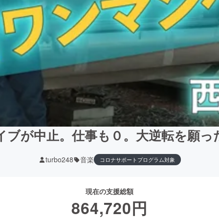
イブが中止。仕事も０。大逆転を願っ
turbo248
音楽
コロナサポートプログラム対象
現在の支援総額
864,720
円