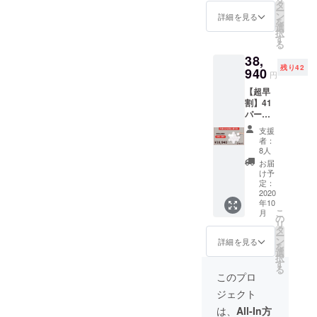
¥13,980
タ
ー
） ・商
ン
詳細を見る
を
品代金
選
択
には、
す
る
ご自宅
38,
までの
残り42
送料も
940
円
含まれ
【超早
てお り
割】41
ます。
パーセ
・製造
ントオ
状況に
支援
フ
より出
者：
Links
荷時期
8人
10個
が遅れ
お届
セット
る場合
け予
×3セッ
がござ
定：
ト （１
2020
いま
年10
セット
す。
こ
月
あたり
の
リ
¥12,980
タ
ー
） ・商
ン
詳細を見る
を
品代金
選
択
には、
す
る
ご自宅
このプロ
までの
ジェクト
送料も
含まれ
は、
All-In方