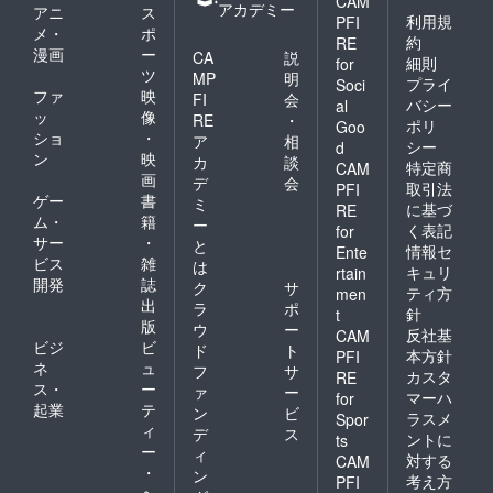
CAM
アカデミー
アニ
ス
利用規
PFI
メ・
ポ
約
RE
漫画
ー
CA
説
細則
for
ツ
MP
明
プライ
Soci
ファ
映
FI
会
バシー
al
ッ
像
RE
・
ポリ
Goo
ショ
・
ア
相
シー
d
ン
映
カ
談
特定商
CAM
画
デ
会
取引法
PFI
ゲー
書
ミ
に基づ
RE
ム・
籍
ー
く表記
for
サー
・
と
情報セ
Ente
ビス
雑
は
キュリ
rtain
開発
誌
ク
サ
ティ方
men
出
ラ
ポ
針
t
版
ウ
ー
反社基
CAM
ビジ
ビ
ド
ト
本方針
PFI
ネ
ュ
フ
サ
カスタ
RE
ス・
ー
ァ
ー
マーハ
for
起業
テ
ン
ビ
ラスメ
Spor
ィ
デ
ス
ントに
ts
ー
ィ
対する
CAM
・
ン
考え方
PFI
ヘ