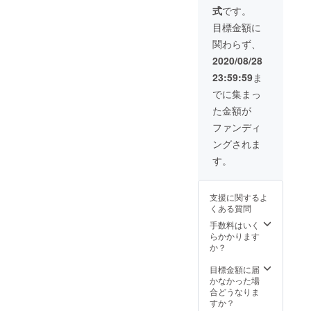
てお り
式
です。
ます。
・製造
目標金額に
状況に
関わらず、
より出
荷時期
2020/08/28
が遅れ
23:59:59
ま
る場合
がござ
でに集まっ
いま
た金額が
す。
ファンディ
ングされま
す。
支援に関するよ
くある質問
手数料はいく
らかかります
か？
目標金額に届
かなかった場
合どうなりま
すか？