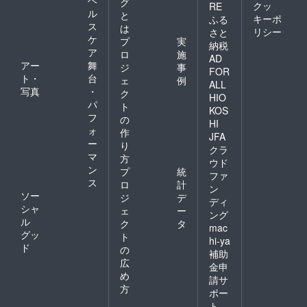
グ
クッ
RE
ル
と
キーポ
ふる
ス
は
リシー
さと
ケ
プ
実
納税
ア
ロ
施
AD
アー
舞
ジ
事
FOR
ト・
台
ェ
例
ALL
写真
・
ク
HIO
パ
ト
KOS
フ
の
HI
ォ
作
JFA
ー
り
クラ
マ
方
ウド
ン
プ
統
ファ
ス
ロ
計
ン
ソー
ジ
デ
ディ
シャ
ェ
ー
ング
ル
ク
タ
mac
グッ
ト
hi-ya
ド
の
補助
広
金申
め
請サ
方
ポー
ト