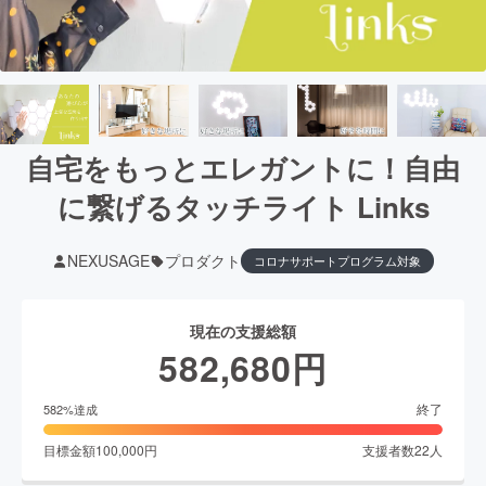
自宅をもっとエレガントに！自由
に繋げるタッチライト Links
NEXUSAGE
プロダクト
コロナサポートプログラム対象
現在の支援総額
582,680
円
終了
582
%達成
目標金額
100,000
円
支援者数
22
人