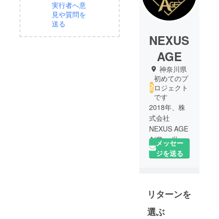
実行者へ意
見や質問を
送る
NEXUS
AGE
神奈川県
初めてのプ
ロジェクト
です
2018年、株
式会社
NEXUS AGE
創業。 世界
メッセー
には、まだ
ジを送る
知られてい
ない最先端
技術または
リターンを
非常に素晴
らしい製品
選ぶ
を所有して