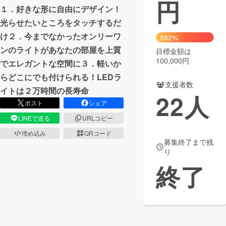
円
１．好きな形に自由にデザイン！
まちづくり・地域活性化
光らせたいところをタッチするだ
け２．今までなかったオンリーワ
582%
ンのライトがあなたの部屋を上質
CAMPFIRE for Social Good
CAMPFIRE Creation
目標金額は
100,000円
でエレガントな空間に３．軽いか
CAMPFIREふるさと納税
machi-ya
コミュニティ
らどこにでも付けられる！LEDラ
支援者数
イトは２万時間の長寿命
22
人
ポスト
シェア
LINEで送る
URLコピー
埋め込み
QRコード
募集終了まで残
り
終了