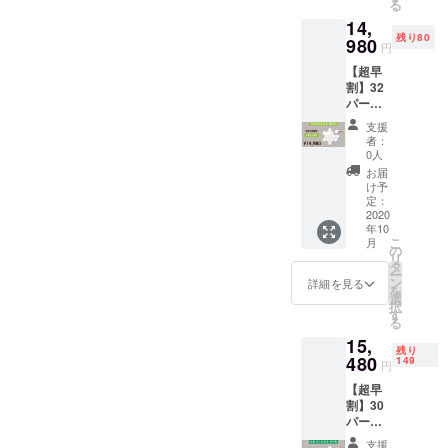
る
代金に
14,
は、ご
残り80
自宅ま
980
円
での送
【超早
料も含
割】32
まれて
パーセ
お りま
ントオ
す。 ・
支援
フ
製造状
者：
Links
況によ
0人
10個
り出荷
お届
セット
時期が
け予
・商品
遅れる
定：
代金に
2020
場合が
年10
は、ご
ござい
こ
月
自宅ま
ます。
の
リ
での送
タ
ー
料も含
ン
詳細を見る
を
まれて
選
択
お りま
す
る
す。 ・
15,
製造状
残り
況によ
480
149
円
り出荷
【超早
時期が
割】30
遅れる
パーセ
場合が
ントオ
ござい
支援