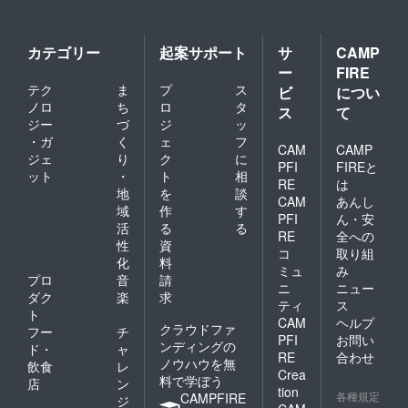
カテゴリー
起案サポート
サ
CAMP
ー
FIRE
テク
ま
プ
ス
ビ
につい
ノロ
ち
ロ
タ
ス
て
ジー
づ
ジ
ッ
・ガ
く
ェ
フ
CAM
CAMP
ジェ
り
ク
に
PFI
FIREと
ット
・
ト
相
RE
は
地
を
談
CAM
あんし
域
作
す
PFI
ん・安
活
る
る
RE
全への
性
資
コ
取り組
化
料
ミュ
み
プロ
音
請
ニ
ニュー
ダク
楽
求
ティ
ス
ト
CAM
ヘルプ
クラウドファ
フー
チ
PFI
お問い
ンディングの
ド・
ャ
RE
合わせ
ノウハウを無
飲食
レ
Crea
料で学ぼう
店
ン
tion
各種規定
CAMPFIRE
ジ