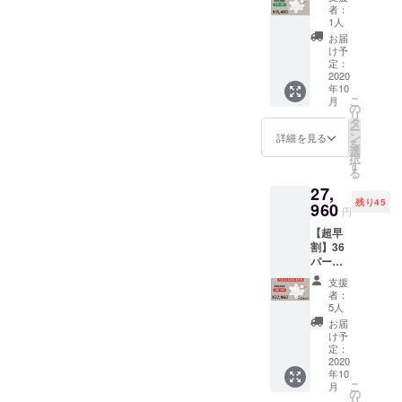
フ
ます。
者：
Links
1人
10個
お届
セット
け予
・商品
定：
代金に
2020
年10
は、ご
こ
月
自宅ま
の
リ
での送
タ
ー
料も含
ン
詳細を見る
を
まれて
選
択
お りま
す
る
す。 ・
27,
製造状
残り45
況によ
960
円
り出荷
【超早
時期が
割】36
遅れる
パーセ
場合が
ントオ
ござい
支援
フ
ます。
者：
Links
5人
10個
お届
セット
け予
×2セッ
定：
ト （１
2020
年10
セット
こ
月
あたり
の
リ