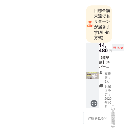
いる企業が
沢山ありま
目標金額
未達でも
す。株式会
リターン
社NEXUS
が届きま
AGEはそん
す
(All-in
な商品と日
方式)
本との架け
14,
橋になるよ
残り72
480
円
う、いち早
【超早
く日本市場
割】34
に取り入れ
パーセ
ントオ
ることで、
支援
フ
者：
お客様のビ
Links
8人
10個
ジネスの発
お届
セット
け予
展、生活の
定価
定：
向上に大き
21,980
2020
年10
→14,48
く貢献でき
こ
月
0円 ・
の
ると考えて
リ
Links
タ
ー
います。
10個
ン
詳細を見る
を
セット
選
択
・商品
す