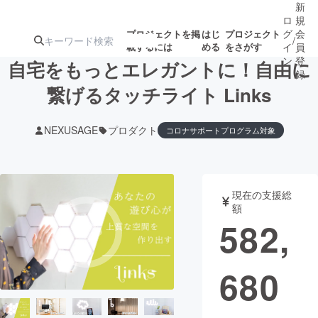
新
ロ
規
グ
会
プロジェクトを掲
はじ
プロジェクト
/
載するには
める
をさがす
イ
員
ン
登
自宅をもっとエレガントに！自由に
録
繋げるタッチライト Links
人気のプロ
注目のリ
注目の新着プロ
募集終了が近いプ
もうすぐ公開
NEXUSAGE
プロダクト
コロナサポートプログラム対象
ジェクト
ターン
ジェクト
ロジェクト
されます
アート・写真
音楽
現在の支援総
額
582,
テクノロジー・ガジェット
ゲーム・サ
映像・映画
書籍・雑誌
680
ビジネス・起業
チャレンジ