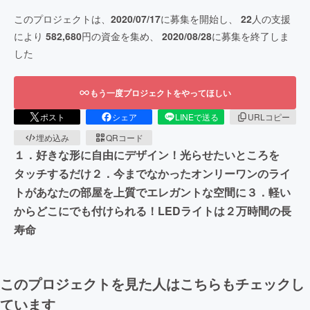
このプロジェクトは、
2020/07/17
に募集を開始し、
22
人の支援
により
582,680
円の資金を集め、
2020/08/28
に募集を終了しま
した
もう一度プロジェクトをやってほしい
ポスト
シェア
LINEで送る
URLコピー
埋め込み
QRコード
１．好きな形に自由にデザイン！光らせたいところを
タッチするだけ２．今までなかったオンリーワンのライ
トがあなたの部屋を上質でエレガントな空間に３．軽い
からどこにでも付けられる！LEDライトは２万時間の長
寿命
このプロジェクトを見た人はこちらもチェックし
ています