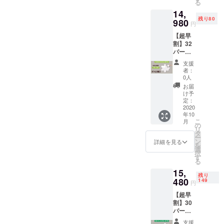
る
代金に
14,
は、ご
残り80
自宅ま
980
円
での送
【超早
料も含
割】32
まれて
パーセ
お りま
ントオ
す。 ・
支援
フ
製造状
者：
Links
況によ
0人
10個
り出荷
お届
セット
時期が
け予
・商品
遅れる
定：
代金に
2020
場合が
年10
は、ご
ござい
こ
月
自宅ま
ます。
の
リ
での送
タ
ー
料も含
ン
詳細を見る
を
まれて
選
択
お りま
す
る
す。 ・
15,
製造状
残り
況によ
480
149
円
り出荷
【超早
時期が
割】30
遅れる
パーセ
場合が
ントオ
ござい
支援