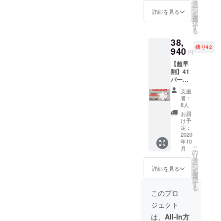
¥13,980
タ
ー
） ・商
ン
詳細を見る
を
品代金
選
択
には、
す
る
ご自宅
38,
までの
残り42
送料も
940
円
含まれ
【超早
てお り
割】41
ます。
パーセ
・製造
ントオ
状況に
支援
フ
より出
者：
Links
荷時期
8人
10個
が遅れ
お届
セット
る場合
け予
×3セッ
がござ
定：
ト （１
2020
いま
年10
セット
す。
こ
月
あたり
の
リ
¥12,980
タ
ー
） ・商
ン
詳細を見る
を
品代金
選
択
には、
す
る
ご自宅
このプロ
までの
ジェクト
送料も
含まれ
は、
All-In方