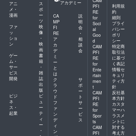
CAM
アカデミー
アニ
ス
利用規
PFI
メ・
ポ
約
RE
漫画
ー
CA
説
細則
for
ツ
MP
明
プライ
Soci
ファ
映
FI
会
バシー
al
ッ
像
RE
・
ポリ
Goo
ショ
・
ア
相
シー
d
ン
映
カ
談
特定商
CAM
画
デ
会
取引法
PFI
ゲー
書
ミ
に基づ
RE
ム・
籍
ー
く表記
for
サー
・
と
情報セ
Ente
ビス
雑
は
キュリ
rtain
開発
誌
ク
サ
ティ方
men
出
ラ
ポ
針
t
版
ウ
ー
反社基
CAM
ビジ
ビ
ド
ト
本方針
PFI
ネ
ュ
フ
サ
カスタ
RE
ス・
ー
ァ
ー
マーハ
for
起業
テ
ン
ビ
ラスメ
Spor
ィ
デ
ス
ントに
ts
ー
ィ
対する
CAM
・
ン
考え方
PFI
ヘ