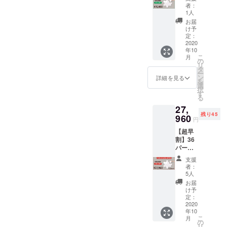
フ
ます。
者：
Links
1人
10個
お届
セット
け予
・商品
定：
代金に
2020
年10
は、ご
こ
月
自宅ま
の
リ
での送
タ
ー
料も含
ン
詳細を見る
を
まれて
選
択
お りま
す
る
す。 ・
27,
製造状
残り45
況によ
960
円
り出荷
【超早
時期が
割】36
遅れる
パーセ
場合が
ントオ
ござい
支援
フ
ます。
者：
Links
5人
10個
お届
セット
け予
×2セッ
定：
ト （１
2020
年10
セット
こ
月
あたり
の
リ