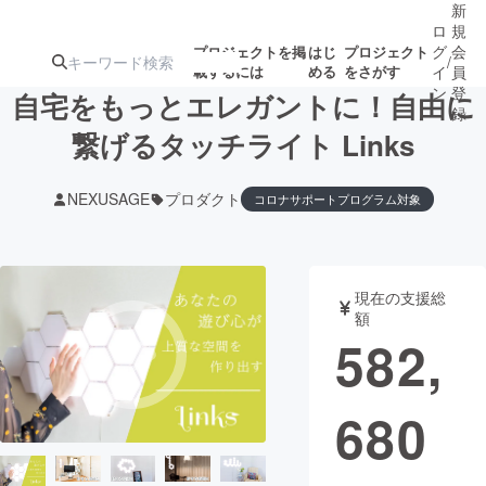
新
ロ
規
グ
会
プロジェクトを掲
はじ
プロジェクト
/
載するには
める
をさがす
イ
員
ン
登
自宅をもっとエレガントに！自由に
録
繋げるタッチライト Links
人気のプロ
注目のリ
注目の新着プロ
募集終了が近いプ
もうすぐ公開
NEXUSAGE
プロダクト
コロナサポートプログラム対象
ジェクト
ターン
ジェクト
ロジェクト
されます
アート・写真
音楽
現在の支援総
額
582,
テクノロジー・ガジェット
ゲーム・サ
映像・映画
書籍・雑誌
680
ビジネス・起業
チャレンジ