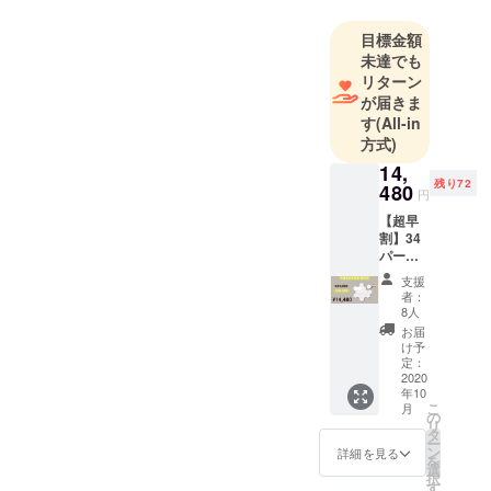
いる企業が
沢山ありま
目標金額
未達でも
す。株式会
リターン
社NEXUS
が届きま
AGEはそん
す
(All-in
な商品と日
方式)
本との架け
14,
橋になるよ
残り72
480
円
う、いち早
【超早
く日本市場
割】34
に取り入れ
パーセ
ントオ
ることで、
支援
フ
者：
お客様のビ
Links
8人
10個
ジネスの発
お届
セット
け予
展、生活の
定価
定：
向上に大き
21,980
2020
年10
→14,48
く貢献でき
こ
月
0円 ・
の
ると考えて
リ
Links
タ
ー
います。
10個
ン
詳細を見る
を
セット
選
択
・商品
す