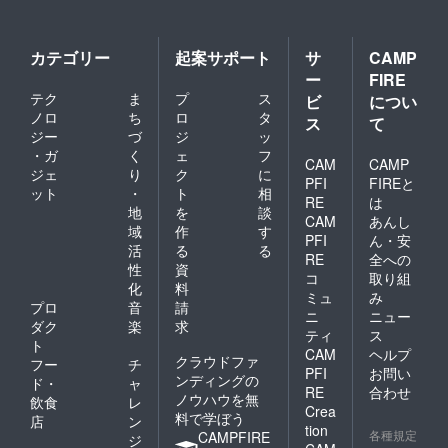
カテゴリー
起案サポート
サ
CAMP
ー
FIRE
テク
ま
プ
ス
ビ
につい
ノロ
ち
ロ
タ
ス
て
ジー
づ
ジ
ッ
・ガ
く
ェ
フ
CAM
CAMP
ジェ
り
ク
に
PFI
FIREと
ット
・
ト
相
RE
は
地
を
談
CAM
あんし
域
作
す
PFI
ん・安
活
る
る
RE
全への
性
資
コ
取り組
化
料
ミュ
み
プロ
音
請
ニ
ニュー
ダク
楽
求
ティ
ス
ト
CAM
ヘルプ
クラウドファ
フー
チ
PFI
お問い
ンディングの
ド・
ャ
RE
合わせ
ノウハウを無
飲食
レ
Crea
料で学ぼう
店
ン
tion
各種規定
CAMPFIRE
ジ