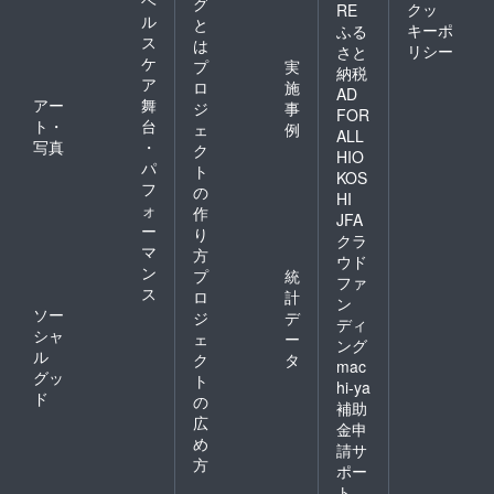
グ
クッ
RE
ル
と
キーポ
ふる
ス
は
リシー
さと
ケ
プ
実
納税
ア
ロ
施
AD
アー
舞
ジ
事
FOR
ト・
台
ェ
例
ALL
写真
・
ク
HIO
パ
ト
KOS
フ
の
HI
ォ
作
JFA
ー
り
クラ
マ
方
ウド
ン
プ
統
ファ
ス
ロ
計
ン
ソー
ジ
デ
ディ
シャ
ェ
ー
ング
ル
ク
タ
mac
グッ
ト
hi-ya
ド
の
補助
広
金申
め
請サ
方
ポー
ト