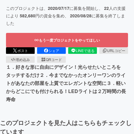
このプロジェクトは、
2020/07/17
に募集を開始し、
22
人の支援
により
582,680
円の資金を集め、
2020/08/28
に募集を終了しま
した
もう一度プロジェクトをやってほしい
ポスト
シェア
LINEで送る
URLコピー
埋め込み
QRコード
１．好きな形に自由にデザイン！光らせたいところを
タッチするだけ２．今までなかったオンリーワンのライ
トがあなたの部屋を上質でエレガントな空間に３．軽い
からどこにでも付けられる！LEDライトは２万時間の長
寿命
このプロジェクトを見た人はこちらもチェックし
ています