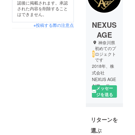
認後に掲載されます。承認
された内容を削除すること
はできません。
NEXUS
※投稿する際の注意点
AGE
神奈川県
初めてのプ
ロジェクト
です
2018年、株
式会社
NEXUS AGE
創業。 世界
メッセー
には、まだ
ジを送る
知られてい
ない最先端
技術または
リターンを
非常に素晴
らしい製品
選ぶ
を所有して