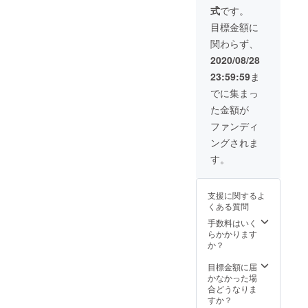
てお り
式
です。
ます。
・製造
目標金額に
状況に
関わらず、
より出
荷時期
2020/08/28
が遅れ
23:59:59
ま
る場合
がござ
でに集まっ
いま
た金額が
す。
ファンディ
ングされま
す。
支援に関するよ
くある質問
手数料はいく
らかかります
か？
目標金額に届
かなかった場
合どうなりま
すか？