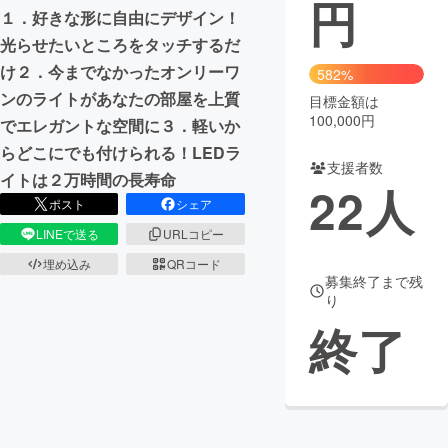
円
１．好きな形に自由にデザイン！
まちづくり・地域活性化
光らせたいところをタッチするだ
け２．今までなかったオンリーワ
582%
ンのライトがあなたの部屋を上質
CAMPFIRE for Social Good
CAMPFIRE Creation
目標金額は
100,000円
でエレガントな空間に３．軽いか
CAMPFIREふるさと納税
machi-ya
コミュニティ
らどこにでも付けられる！LEDラ
支援者数
イトは２万時間の長寿命
22
人
ポスト
シェア
LINEで送る
URLコピー
埋め込み
QRコード
募集終了まで残
り
終了