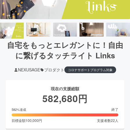
自宅をもっとエレガントに！自由
に繋げるタッチライト Links
NEXUSAGE
プロダクト
コロナサポートプログラム対象
現在の支援総額
582,680
円
終了
582
%達成
目標金額
100,000
円
支援者数
22
人