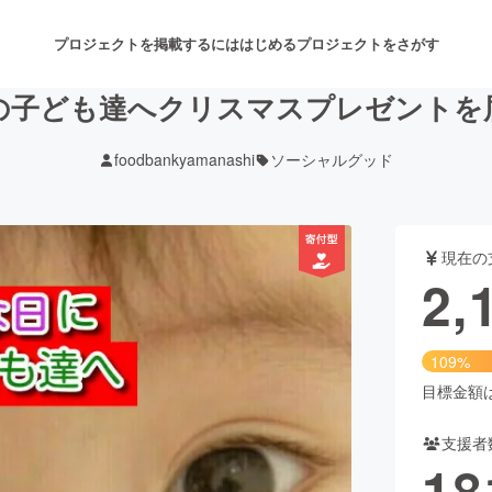
プロジェクトを掲載するには
はじめる
プロジェクトをさがす
の子ども達へクリスマスプレゼントを
foodbankyamanashi
ソーシャルグッド
注目のリターン
注目の新着プロジェクト
募集終了が近いプロジェクト
も
現在の
音楽
舞台・パフォーマンス
2,
ゲーム・サービス開発
フード・飲食店
109%
書籍・雑誌出版
アニメ・漫画
目標金額は2
支援者
チャレンジ
ビューティー・ヘルスケ
18