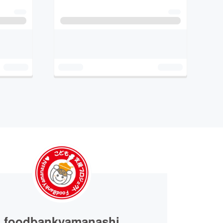
foodbankyamanashi