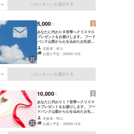
このリターンを選択する
る
5,000
円
あなたに代わり８世帯へクリスマス
プレゼントをお届けします。 フード
バンク山梨から心を込めたお礼状を
お送りします。 活動報告書をお送り
支援者：42人
します。 領収書をお送りします。
お届け予定：2020年12月
このリターンを選択する
る
10,000
円
あなたに代わり１７世帯へクリスマ
スプレゼントをお届けします。 フー
ドバンク山梨から心を込めたお礼状
をお送りします。 活動報告書をお送
支援者：55人
りします。 領収書をお送りします。
お届け予定：2020年12月