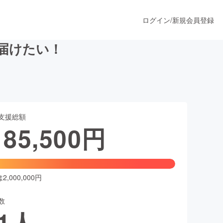
ログイン
/
新規会員登録
届けたい！
うすぐ公開されます
支援総額
プロダクト
185,500
円
ファッション
スポーツ
,000,000円
数
ア
ソーシャルグッド
1
人