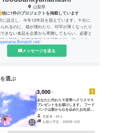
山梨県
他に1件のプロジェクトを掲載しています
10月に設立し、今年12年目を迎えています。十分に
べられるのに、箱が壊れたり、印字が薄くなったり
売できない食品を企業から寄贈してもらい、必要と
施設や団体に無償で提供する活動を行っています。
fbyamana.fbmatch.net/
は食品ロス削減が目的でしたが、活動を進める中
メッセージを送る
の食べ物にも事欠く子どもの貧困を知り、現在では
貧困対策はフードバンク山梨の大きなミッションの
っています。
を選ぶ
3,000
円
あなたに代わり５世帯へクリスマス
プレゼントをお届けします。 フード
バンク山梨から心を込めたお礼状を
お送りします。 領収書をお送りしま
支援者：63人
す。
お届け予定：2020年12月