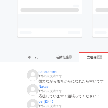
ホーム
活動報告
支援者
6
99+
panoramica
1件
の支援者です
微力ながら落ちからになれたら幸いです
Nakae
1件
の支援者です
応援しています！頑張ってください！
denji2445
1件
の支援者です