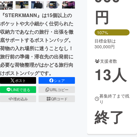
円
まちづくり・地域活性化
『STERKMANN』は15個以上の
ポケットや大小細かく仕切られた
CAMPFIRE for Social Good
CAMPFIRE Creation
収納力であなたの旅行・出張を徹
107%
CAMPFIREふるさと納税
machi-ya
コミュニティ
底サポートするボストンバッグ。
目標金額は
300,000円
荷物の入れ場所に迷うことなし！
旅行前の準備・滞在先の出発前に
支援者数
必要な荷物整理がはかどる旅行向
13
人
けボストンバッグです。
ポスト
シェア
LINEで送る
URLコピー
募集終了まで残
埋め込み
QRコード
り
終了