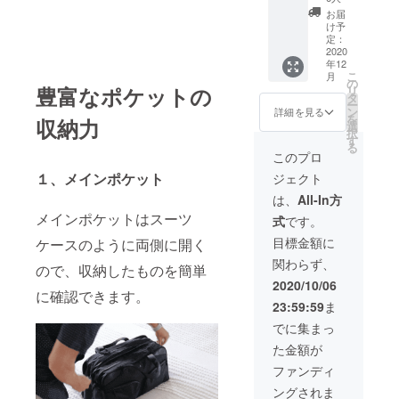
All In
込・配
お届
One
送料込
け予
Pack＜
み）
定：
ブラッ
2020
年12
ク＞ ＜
こ
月
All In
の
豊富なポケットの
リ
One
タ
ー
Pack＞
ン
詳細を見る
を
収納力
・
選
択
STERK
す
る
MANN
このプロ
ボスト
１、メインポケット
ジェクト
ンバッ
グ１点
は、
All-In方
・圧縮
メインポケットはスーツ
式
です。
バッグ
１点 ・
目標金額に
ケースのように両側に開く
アメニ
関わらず、
ティ
ので、収納したものを簡単
ポーチ
2020/10/06
１点 ・
に確認できます。
23:59:59
ま
テック
ポーチ
でに集まっ
１点 ・
た金額が
ランド
リー
ファンディ
バッグ
ングされま
１点 ・