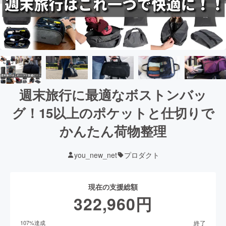
週末旅行に最適なボストンバッ
グ！15以上のポケットと仕切りで
かんたん荷物整理
you_new_net
プロダクト
現在の支援総額
322,960
円
終了
107
%達成