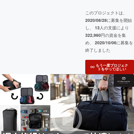
このプロジェクトは、
2020/08/28
に募集を開始
し、
13
人の支援により
322,960
円の資金を集
め、
2020/10/06
に募集を
終了しました
もう一度プロジェク
トをやってほしい