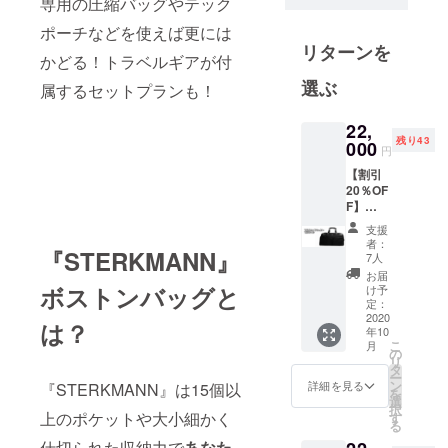
専用の圧縮バッグやテック
複数のec
ポーチなどを使えば更には
モールに出
リターンを
店していま
かどる！トラベルギアが付
す。
選ぶ
属するセットプランも！
当店は『世
界の新しい
22,
残り43
をあなた
000
円
に』という
【割引
思いを元に
20％OF
F】
活動してい
STERK
支援
ます。
MANN
者：
宜しくお願
『STERKMANN』
ボスト
7人
ンバッ
い致しま
お届
グ本体
ボストンバッグと
け予
す。
＜ブ
定：
ラック
2020
は？
年10
＞ 在庫
こ
月
ありプ
の
リ
ロジェ
タ
ー
クト終
ン
詳細を見る
『STERKMANN』は15個以
を
了後に
選
択
発送予
上のポケットや大小細かく
す
る
定 ・
仕切られた収納力で
あなた
STERK