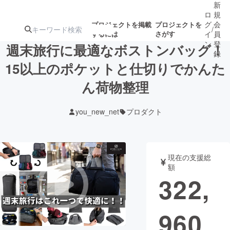
新
ロ
規
グ
会
プロジェクトを掲載
プロジェクトを
/
するには
さがす
イ
員
ン
登
週末旅行に最適なボストンバッグ！
録
15以上のポケットと仕切りでかんた
ん荷物整理
人気のプロ
注目のリ
注目の新着プロ
募集終了が近いプ
もうすぐ公開
ジェクト
ターン
ジェクト
ロジェクト
されます
you_new_net
プロダクト
アート・写真
音楽
現在の支援総
テクノロジー・ガジェット
ゲーム・サ
額
322,
映像・映画
書籍・雑誌
960
ビジネス・起業
チャレンジ