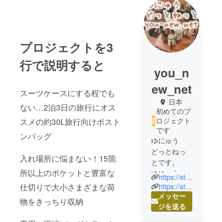
プロジェクトを3
行で説明すると
you_n
ew_net
スーツケースにする程でも
日本
ない…2泊3日の旅行にオス
初めてのプ
ロジェクト
スメの約30L旅行向けボスト
です
ンバッグ
ゆにゅう
どっとねっ
入れ場所に悩まない！15箇
とです。
所以上のポケットと豊富な
ゆにゅう
https://store.shopping.yahoo.co.jp/you-new/
どっとねっ
https://sterkmann.jp/
仕切りで大小さまざまな荷
とはYahoo
メッセー
物をきっちり収納
ショッピン
ジを送る
グをはじめ