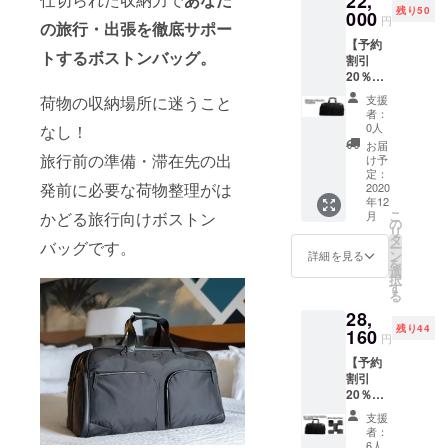
22,
残り50
MANN
000
円
の旅行・出張を徹底サポー
ボスト
【予約
ンバッ
トするボストンバッグ。
割引
グ１点
20％OF
カ
F】
ラー：
支援
荷物の収納場所に迷うこと
STERK
ブラッ
者：
MANN
ク 一般
0人
なし！
ボスト
販売予
お届
ンバッ
定価
旅行前の準備・滞在先の出
け予
グ本体
格：
定：
発前に必要な荷物整理がは
＜ブ
2020
27,500
年12
ラック
円（税
こ
月
かどる旅行向けボストン
＞ ・
込・配
の
リ
STERK
送料込
タ
バッグです。
ー
MANN
み）
ン
詳細を見る
を
ボスト
選
択
ンバッ
す
る
グ１点
28,
カ
残り44
ラー：
160
円
ブラッ
【予約
ク 一般
割引
販売予
20％OF
定価
F】
格：
支援
STERK
27,500
者：
MANN
円（税
6人