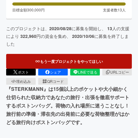
目標金額
300,000
円
支援者数
13
人
このプロジェクトは、
2020/08/28
に募集を開始し、
13
人の支援
により
322,960
円の資金を集め、
2020/10/06
に募集を終了しま
した
もう一度プロジェクトをやってほしい
ポスト
シェア
LINEで送る
URLコピー
埋め込み
QRコード
『STERKMANN』は15個以上のポケットや大小細かく
仕切られた収納力であなたの旅行・出張を徹底サポート
するボストンバッグ。荷物の入れ場所に迷うことなし！
旅行前の準備・滞在先の出発前に必要な荷物整理がはか
どる旅行向けボストンバッグです。