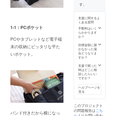
シュー
す。
バッグ
１点 カ
ラー：
支援に関するよ
ブラッ
くある質問
ク or グ
1-1：PCポケット
レー 一
手数料はいく
般販売
らかかります
予定価
か？
PCやタブレットなど電子端
格：
35,200
目標金額に届
末の収納にピッタリな平た
円（税
かなかった場
込・配
合どうなりま
いポケット。
送料込
すか？
み）
支援で困った
時はどこに相
談したらいい
ですか？
ヘルプページを
見る
このプロジェクト
の問題報告は
こち
バンド付きだから横になっ
ら
よりお問い合わ