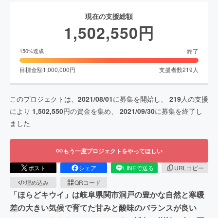
現在の支援総額
1,502,550
円
終了
150
%達成
目標金額
1,000,000
円
支援者数
219
人
このプロジェクトは、
2021/08/01
に募集を開始し、
219
人の支援
により
1,502,550
円の資金を集め、
2021/09/30
に募集を終了し
ました
もう一度プロジェクトをやってほしい
ポスト
シェア
LINEで送る
URLコピー
埋め込み
QRコード
「ほらどキウイ」は岐阜県関市洞戸の豊かな自然と寒暖
差の大きい気候で育てた甘みと酸味のバランスが良い