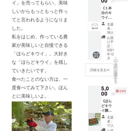
00
円
イ」を売ってもらい、美味
変化する経
《１本
しいからもっともっと作っ
済環境の
分のキ
ウイ苗
中、地域に
てと言われるようになりま
木代
密着した金
支援
金》・
した。
者：
融・経済機
キウイ
38人
私をはじめ、作っている農
苗木代
関として活
お届
金１本
け予
動を展開し
家が美味しいと自慢できる
分 ・
定：
ています。
お礼の
2021
「ほらどキウイ」、大好き
年12
手紙
当JA管内
こ
月
本商品
の
な「ほらどキウイ」を残し
リ
は、岐阜県
をご購
タ
ー
入いた
のほぼ中央
ン
ていきたいです。
詳細を見る
を
だくこ
選
に位置し、5
択
とで岐
食べたことのない方は、一
す
る
市2郡（8町
阜県関
度食べてみて下さい。ほん
5,0
市洞戸
村）からな
残り33
でキウ
00
円
る地域の面
とに美味しいよ。
イの苗
《ほら
積は、約
木を１
どキウ
本植え
2,500平方km
イ贈答
ること
と県土の約
用９
ができ
支援
玉》・
ます。
23％を占め
者：
贈答用
植樹後
17人
ています。
９玉入
に岐阜
お届