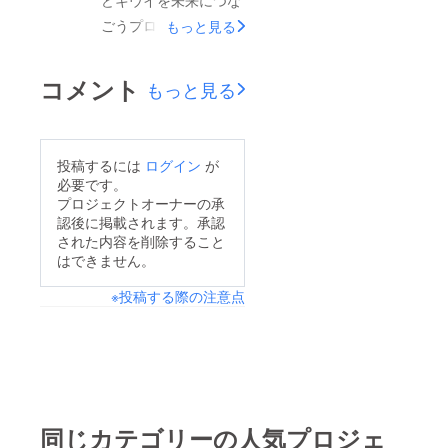
どキウイを未来につな
fire.jp/projects/view/60
肉のタレ（万能たれ）
ごうプロジェクト！２
もっと見る
9037↑URLをクリック
やドレッシングが加わ
０２２」の支援募集が
することで「ほらプ
りました。すべて「ほ
始まりました。【支援
コメント
もっと見る
ロ」の支援ページが表
らどキウイ」のおいし
期間】２０２２年９月
示されます。皆さまの
さを感じていただける
１日（木）～２０２２
ご支援お待ちしており
商品となっておりま
月１０月３１日（月）
投稿するには
ログイン
が
ます。JAめぐみの
す。ぜひこの機会に支
【目標金額】１００万
必要です。
援をよろしくお願いい
円【タイプ】All-In方
プロジェクトオーナーの承
ほらどキウ
たします。 ※支援期
認後に掲載されます。承認
式【リターン品】「ほ
された内容を削除すること
イを未来につなごうプ
間は10月31日までと
らどキウイ」贈答用な
はできません。
ロジェクトメンバー
なっております。【公
ど全8種類【公開
一同
開URL】https://camp-
※投稿する際の注意点
URL】https://camp-
fire.jp/projects/view/60
fire.jp/projects/view/60
9037↑メールでご覧の
9037今年も昨年同様
方はURLをクリックす
にリターン商品ご購入
ることで「ほらプロ」
いただくことで、1点
の支援ページが表示さ
につき「ほらどキウ
同じカテゴリーの人気プロジェ
れます。皆さまのご支