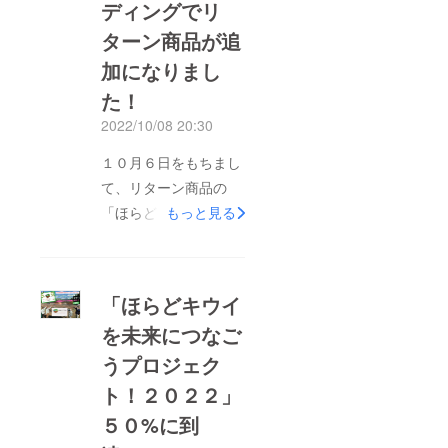
ディングでリ
ターン商品が追
加になりまし
た！
2022/10/08 20:30
１０月６日をもちまし
て、リターン商品の
「ほらどキウイ食べ比
もっと見る
べセット８玉」は多く
の皆さまよりご好評い
ただき、予定数の３０
「ほらどキウイ
個に到達しました。
を未来につなご
「ほらプロ」では扁平
うプロジェク
果のおいしさを多くの
方に味わっていただき
ト！２０２２」
たい！との思いからリ
５０%に到
ターン商品に「ほらど