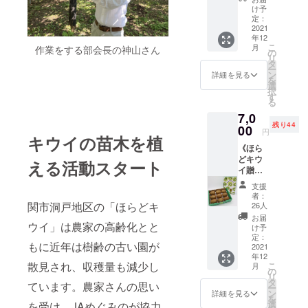
人口は、約
１
県関市
け予
箱 ・
洞戸よ
定：
39万3千人。
送
2021
りお礼
海抜
年12
料 ・
の手紙
こ
月
作業をする部会長の神山さん
キウイ
44.2m（可児
をお送
の
リ
苗木代
りいた
タ
市）から
ー
金１本
しま
ン
詳細を見る
を
1,810m（郡
分 ・
す。 ※
選
択
お礼の
リター
す
上市白鳥町
る
手
ン商品
銚子ヶ峰）
7,0
紙
はござ
残り44
と高低差が
ほらど
00
いませ
円
キウイの苗木を植
キウイ
ん。
大きく、北
《ほら
の厳選
部と南部で
どキウ
品９玉
える活動スタート
イ贈答
をお届
は気候が大
用１８
けしま
支援
きく異なり
玉》・
す。本
者：
ます。
贈答用
商品を
関市洞戸地区の「ほらどキ
26人
９玉入
ご購入
北部の郡
お届
２
ウイ」は農家の高齢化とと
いただ
け予
上地域は積
箱 ・
くこと
定：
もに近年は樹齢の古い園が
送
2021
雪量が多
で岐阜
年12
料 ・
県関市
く、スキー
散見され、収穫量も減少し
こ
月
キウイ
洞戸で
の
リ
場が点在。
苗木代
キウイ
タ
ています。農家さんの思い
ー
金１本
の苗木
ン
郡上踊りを
詳細を見る
を
分 ・
を１本
選
を受け、JAめぐみのが協力