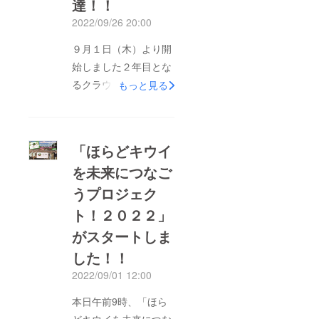
達！！
キウイ食べ比べセット
2022/09/26 20:00
８玉/5,100円」を限定
３０個にて追加いたし
９月１日（木）より開
ました。他のリターン
始しました２年目とな
商品には、「贈答用ほ
るクラウドファンディ
もっと見る
らどキウイ９玉」をは
ング「ほらどキウイを
じめ、「ほらどキウ
未来につなごうプロ
イ」を使用した焼肉の
ジェクト！２０２２」
「ほらどキウイ
タレ（万能たれ）やド
に９月２６日現在、７
を未来につなご
レッシングとのセット
７名の方からご支援を
商品をご用意しており
うプロジェク
いただき、目標金額の
ます。この機会にぜひ
５０%に到達すること
ト！２０２２」
ご支援をよろしくお願
ができました。 本当
がスタートしま
いいたします。 ※支
にありがとうございま
した！！
援期間は10月31日
す。今年のリターン商
2022/09/01 12:00
（月）までとなってお
品には甘さが特徴の
ります。【公開URL】
「扁平果」や「ほらど
本日午前9時、「ほら
https://camp-
キウイ」を使用した焼