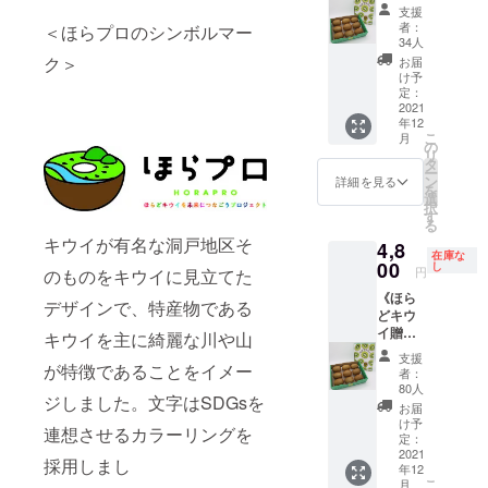
用１８
の厳選
りお礼
支援
（白川茶）
玉 ２
品を２
の手紙
者：
＜ほらプロのシンボルマー
回送
など、豊か
回に分
をお送
34人
付》・
けてお
りいた
ク＞
お届
な特産物に
贈答用
届けし
しま
け予
も恵まれて
９玉入
ます。
定：
す。
２箱✖
2021
令和３
います。南
年12
２
年１２
部の可児地
こ
月
回 ・
月に９
の
リ
域は、住
送
玉入１
タ
ー
料 ・
箱、令
ン
詳細を見る
宅・団地が
を
キウイ
和４年
選
択
広がり、花
苗木代
１月に
す
る
金１本
フェスタ記
９玉入
キウイが有名な洞戸地区そ
4,8
分 ・
１箱を
念公園など
在庫な
お礼の
00
お届け
し
円
のものをキウイに見立てた
の観光地も
手
する予
《ほら
紙
定で
あります。
デザインで、特産物である
どキウ
ほらど
す。本
イ贈答
キウイ
キウイを主に綺麗な川や山
商品を
用９
の厳選
ご購入
支援
玉》・
が特徴であることをイメー
品を２
いただ
者：
贈答用
回に分
くこと
80人
ジしました。文字はSDGsを
９玉入
けてお
で岐阜
お届
１
届けし
県関市
け予
連想させるカラーリングを
箱 ・
ます。
定：
洞戸で
送
2021
令和３
キウイ
採用しまし
年12
料 ・
年１２
の苗木
こ
月