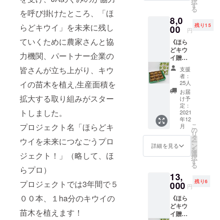
始め、鮎・
択
お礼の
植える
す
る
渓流釣りや
手
を呼び掛けたところ、「ほ
ことが
8,0
紙
できま
紅葉など四
残り15
らどキウイ」を未来に残し
ほらど
00
す。植
円
季を通じて
キウイ
樹後に
ていくために農家さんと協
《ほら
の厳選
大勢の人が
岐阜県
どキウ
品１８
関市洞
訪れます。
力機関、パートナー企業の
イ贈答
玉をお
戸より
本店のある
用９
届けし
お礼の
皆さんが立ち上がり、キウ
支援
玉 ２
ます。
手紙を
関市が位置
者：
回送
本商品
お送り
25人
イの苗木を植え,生産面積を
する中濃地
付》・
をご購
いたし
お届
贈答用
拡大する取り組みがスター
域は、刃物
入いた
ます。
け予
９玉入
だくこ
定：
や美濃和紙
トしました。
１箱✖
2021
とで岐
といった伝
年12
２
阜県関
こ
プロジェクト名「ほらどキ
月
回 ・
市洞戸
の
統的な産業
リ
送
でキウ
タ
ウイを未来につなごうプロ
が集積して
ー
料 ・
イの苗
ン
詳細を見る
を
います。み
キウイ
木を１
選
ジェクト！」（略して、ほ
択
苗木代
本植え
す
のかも地域
る
金１本
ること
らプロ）
では、観光
13,
分 ・
ができ
残り6
プロジェクトでは3年間で５
お礼の
000
スポットが
ます。
円
手
植樹後
点在し、果
００本、１ha分のキウイの
《ほら
紙
に岐阜
樹（梨や
どキウ
ほらど
県関市
苗木を植えます！
イ贈答
キウイ
洞戸よ
柿）、茶