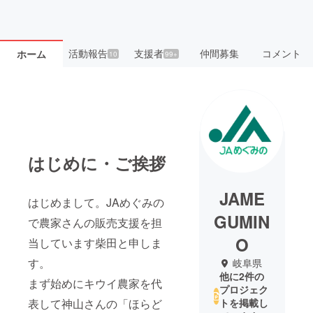
活動報告
支援者
仲間募集
コメント
ホーム
10
99+
はじめに・ご挨拶
JAME
はじめまして。JAめぐみの
GUMIN
で農家さんの販売支援を担
O
当しています柴田と申しま
す。
岐阜県
他に2件の
まず始めにキウイ農家を代
プロジェク
表して神山さんの「ほらど
トを掲載し