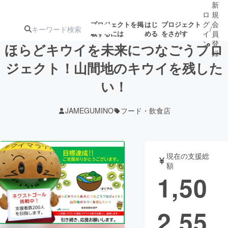
新
ロ
規
グ
会
プロジェクトを掲
はじ
プロジェクト
/
載するには
める
をさがす
イ
員
ン
登
ほらどキウイを未来につなごうプロ
録
ジェクト！山間地のキウイを残した
い！
人気のプロ
注目のリ
注目の新着プロ
募集終了が近いプ
もうすぐ公開
ジェクト
ターン
ジェクト
ロジェクト
されます
JAMEGUMINO
フード・飲食店
アート・写真
音楽
現在の支援総
テクノロジー・ガジェット
ゲーム・サ
額
1,50
映像・映画
書籍・雑誌
2,55
ビジネス・起業
チャレンジ