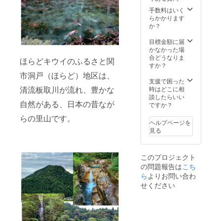
樹後に
戸より
岐阜県
お礼の
手数料はいく
関市洞
手紙を
らかかります
戸より
お送り
か？
お礼の
いたし
手紙を
ます。
目標金額に届
お送り
かなかった場
いたし
合どうなりま
ほらどキウイのふるさと関
ます。
すか？
市洞戸（ほらど）地区は、
支援で困った
清流板取川が流れ、豊かな
時はどこに相
談したらいい
自然がある、日本の昔なが
ですか？
らの里山です。
ヘルプページを
見る
このプロジェクト
の問題報告は
こち
ら
よりお問い合わ
せください