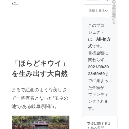
キウイ
月に９
の
を１本
た。
リ
苗木代
玉入２
タ
植える
ー
金１本
箱、令
ン
ことが
詳細を見る
を
分 ・
和４年
選
できま
択
お礼の
１月に
す
す。植
る
手
９玉入
樹後に
このプロ
紙
２箱を
岐阜県
ジェクト
ほらど
お届け
関市洞
キウイ
する予
戸より
は、
All-In方
の厳選
定で
お礼の
式
です。
品９玉
す。本
手紙を
をお届
商品を
お送り
目標金額に
けしま
ご購入
いたし
関わらず、
す。本
「ほらどキウイ」
いただ
ます。
商品を
くこと
2021/09/30
ご購入
で岐阜
を生み出す大自然
23:59:59
ま
いただ
県関市
くこと
洞戸で
でに集まっ
で岐阜
キウイ
た金額が
県関市
の苗木
まるで絵画のような美しさ
洞戸で
を１本
ファンディ
で一躍有名となった”モネの
キウイ
植える
ングされま
の苗木
ことが
池”がある岐阜県関市。
を１本
できま
す。
植える
す。植
ことが
樹後に
できま
岐阜県
支援に関するよ
す。植
関市洞
くある質問