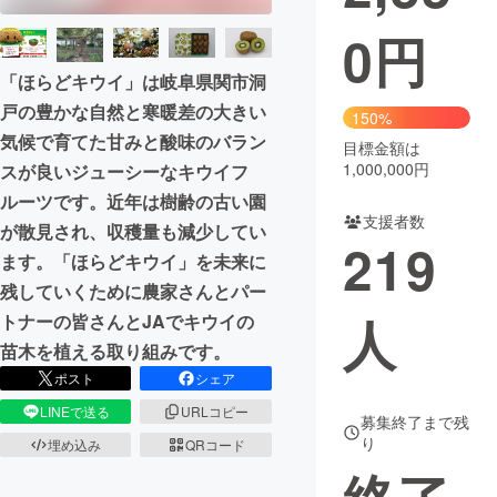
0
円
まちづくり・地域活性化
「ほらどキウイ」は岐阜県関市洞
戸の豊かな自然と寒暖差の大きい
CAMPFIRE for Social Good
CAMPFIRE Creation
150%
気候で育てた甘みと酸味のバラン
CAMPFIREふるさと納税
machi-ya
コミュニティ
目標金額は
1,000,000円
スが良いジューシーなキウイフ
ルーツです。近年は樹齢の古い園
支援者数
が散見され、収穫量も減少してい
219
ます。「ほらどキウイ」を未来に
残していくために農家さんとパー
人
トナーの皆さんとJAでキウイの
苗木を植える取り組みです。
ポスト
シェア
LINEで送る
URLコピー
募集終了まで残
り
埋め込み
QRコード