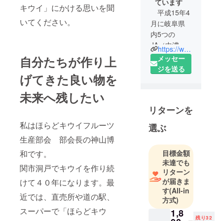
ています
キウイ」にかける思いを聞
平成15年4
いてください。
月に岐阜県
内5つの
JA（中濃･郡
https://www.ja-megumino.or.jp/
上･おくみ
メッセー
自分たちが作り上
の･みのか
ジを送る
げてきた良い物を
も･可児）が
合併し、
未来へ残したい
「JAめぐみ
リターンを
の」が誕生
しました。
私はほらどキウイフルーツ
選ぶ
「恵み豊か
生産部会 部会長の神山博
な美濃地
目標金額
和です。
方」である
未達でも
ことから
関市洞戸でキウイを作り続
リターン
「めぐみ
が届きま
けて４０年になります。最
の」となり
す
(All-in
近では、直売所や道の駅、
ました。
方式)
以降、め
スーパーで「ほらどキウ
1,8
まぐるしく
残り32