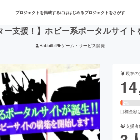
プロジェクトを掲載するには
はじめる
プロジェクトをさがす
イター支援！】ホビー系ポータルサイト
Rabbitbit
ゲーム・サービス開発
注目のリターン
注目の新着プロジェクト
募集終了が近いプロジェクト
も
現在の
音楽
舞台・パフォーマンス
14
ゲーム・サービス開発
フード・飲食店
2%
書籍・雑誌出版
アニメ・漫画
目標金額は6
支援者
チャレンジ
ビューティー・ヘルスケ
3