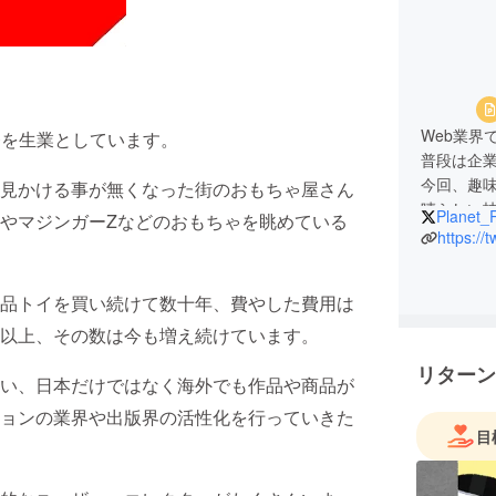
Web業界
務を生業としています。
普段は企業
今回、趣
見かける事が無くなった街のおもちゃ屋さん
晴らしい
Planet_
やマジンガーZなどのおもちゃを眺めている
きるサイ
https://
また、新型
り、賃金
品トイを買い続けて数十年、費やした費用は
業量に応
クリエイ
00点以上、その数は今も増え続けています。
ので、皆
リターン
い、日本だけではなく海外でも作品や商品が
ョンの業界や出版界の活性化を行っていきた
目