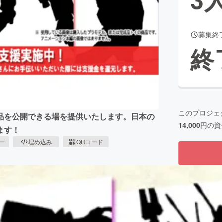
募集終
CAMPFIRE for Social Good
CAMPFIRE Creation
終
CAMPFIREふるさと納税
machi-ya
コミュニティ
このプロジェ
品を公開できる場を提供いたします。日本の
14,000
円の資
ます！
ピー
埋め込み
QRコード