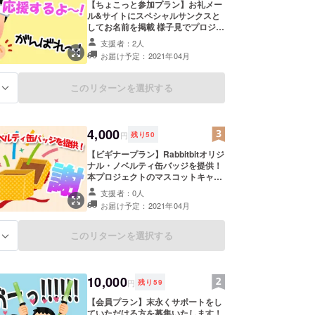
【ちょこっと参加プラン】お礼メー
ル&サイトにスペシャルサンクスと
してお名前を掲載 様子見でプロジェ
クトに参加してみたいという方向け
支援者：2人
のコースです。お気軽にご参加いた
お届け予定：2021年04月
だけます。 達成の際にはお礼のメー
ルをお送りさせていただきます。 ま
た、サイトにご協力いただいた方の
このリターンを選択する
る
お名前（ペンネーム・ハンドルネー
ム可）を掲載いたします。※ご希望
の方 ※支援時、スペシャルサンクス
ページへ記載するご希望のお名前
4,000
円
残り
50
（またはペンネーム・ハンドルネー
ム）を必ず備考欄にご記入くださ
【ビギナープラン】Rabbitbitオリジ
い。記載のない場合は掲載希望なし
ナル・ノベルティ缶バッジを提供！
となります。
本プロジェクトのマスコットキャラ
クター、ピンクのウサギの
支援者：0人
『Rabbitbit』のノベルティ缶バッジ
お届け予定：2021年04月
を提供いたします。 また、ご希望の
方はサイトにお名前（ハンドルネー
ム可能）を掲載いたします。 ※支援
このリターンを選択する
る
時、スペシャルサンクスページへ記
載するご希望のお名前（またはペン
ネーム・ハンドルネーム）を必ず備
考欄にご記入ください。記載のない
10,000
円
残り
59
場合は掲載希望なしとなります。
【会員プラン】末永くサポートをし
ていただける方を募集いたします！