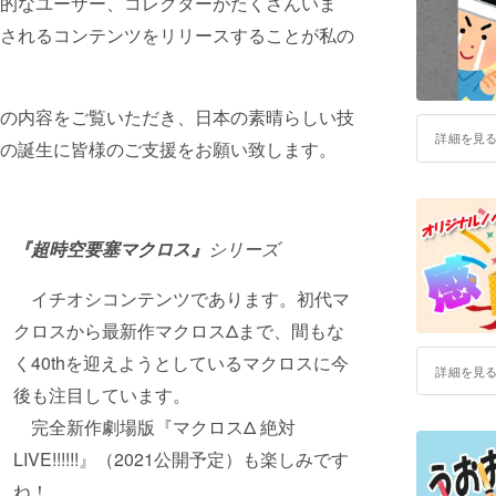
的なユーザー、コレクターがたくさんいま
されるコンテンツをリリースすることが私の
の内容をご覧いただき、日本の素晴らしい技
詳細を見
の誕生に皆様のご支援をお願い致します。
『超時空要塞マクロス』
シリーズ
イチオシコンテンツであります。初代マ
クロスから最新作マクロスΔまで、間もな
く40thを迎えようとしているマクロスに今
詳細を見
後も注目しています。
完全新作劇場版『マクロスΔ 絶対
LIVE!!!!!!』（2021公開予定）も楽しみです
ね！