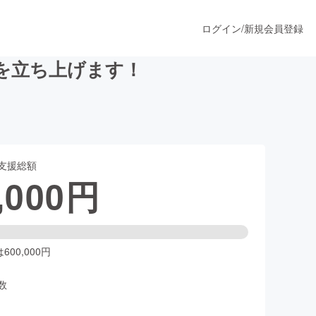
ログイン
/
新規会員登録
を立ち上げます！
うすぐ公開されます
支援総額
プロダクト
,000
円
ファッション
スポーツ
00,000円
数
ア
ソーシャルグッド
人