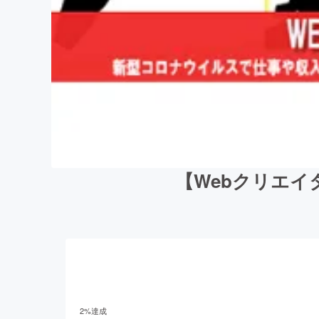
【Webクリエ
2
%達成