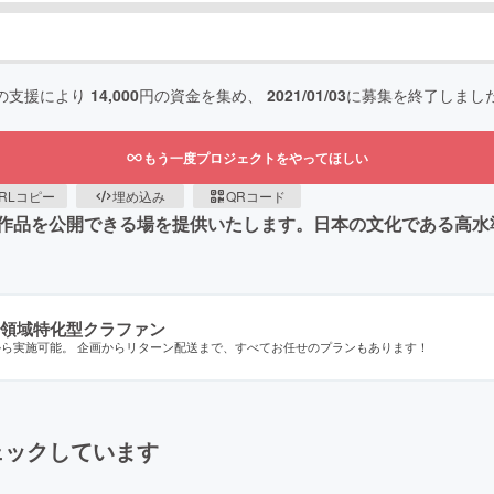
の支援により
14,000
円の資金を集め、
2021/01/03
に募集を終了しまし
もう一度プロジェクトをやってほしい
RLコピー
埋め込み
QRコード
作品を公開できる場を提供いたします。日本の文化である高水
領域特化型クラファン
から実施可能。 企画からリターン配送まで、すべてお任せのプランもあります！
ェックしています