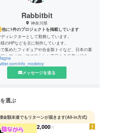
Rabbitbit
神奈川県
他に1件のプロジェクトを掲載しています
でディレクターとして勤務しています。
様のHPなどを主に制作しています。
味で集めたフィギュアや合金製トイなど、日本の素
技術とアイディアで作られた商品を全世界に紹介で
Ragna
トの公開を目指しています。
twitter.com/info_modetoy
コロナウイルスの影響でWeb業界は仕事を失った
メッセージを送る
が低下したり影響を受けており、今回の支援金を作
じてクリエイターへ還元すべく活動していきます。
ターの生活を守るお手伝いができればと思っている
様の幅広いご支援をお願い致します。
を選ぶ
標金額未達でもリターンが届きます
(All-in方式)
2,000
円