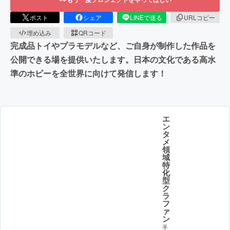
ポスト
シェア
LINEで送る
URLコピー
埋め込み
QRコード
完成品トイやプラモデルなど、ご自身が制作した作品を
公開できる場を提供いたします。日本の文化である高水
準のホビーを全世界に向けて発信します！
エ
ン
タ
メ
領
域
特
化
型
ク
ラ
フ
ァ
ン
手