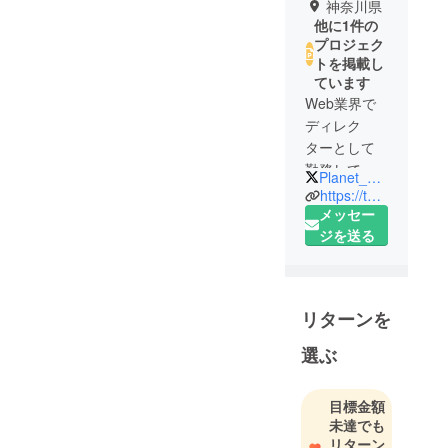
神奈川県
他に1件の
プロジェク
トを掲載し
ています
Web業界で
ディレク
ターとして
勤務してい
Planet_Ragna
ます。
https://twitter.com/info_modetoy
普段は企業
メッセー
様のHPなど
ジを送る
を主に制作
していま
す。
リターンを
今回、趣味
で集めた
選ぶ
フィギュア
や合金製ト
目標金額
イなど、日
未達でも
本の素晴ら
リターン