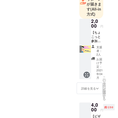
しい技術と
が届きま
アイディア
す
(All-in
で作られた
方式)
商品を全世
2,0
界に紹介で
00
円
きるサイト
【ちょ
の公開を目
こっと
参加プ
指していま
ラン】
支援
す。
お礼
者：
メール&
また、新型
2人
サイト
お届
コロナウイ
にスペ
け予
ルスの影響
シャル
定：
サンク
2021
でWeb業界
年04
スとし
は仕事を
こ
月
てお名
の
リ
失ったり、
前を掲
タ
ー
載 様子
ン
詳細を見る
賃金が低下
を
見でプ
選
したり影響
択
ロジェ
す
る
クトに
を受けてお
4,0
参加し
り、今回の
残り50
てみた
00
円
支援金を作
いとい
【ビギ
う方向
業量に応じ