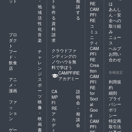
ット
・
ト
相
ページ
掲載内
RE
は
へ記載
容はオ
地
を
談
CAM
あんし
するご
リジナ
域
作
す
PFI
ん・安
希望の
ルス
活
る
る
お名前
トー
RE
全への
性
資
（また
リーに
コ
取り組
化
料
はペン
限りま
ミュ
み
ネー
す。他
プロ
音
請
ニ
ニュー
ム・ハ
サイト
ダク
楽
求
ティ
ス
ンドル
や他の
ト
CAM
ヘルプ
ネー
媒体の
クラウドファ
フー
チ
ム）を
引用、
PFI
お問い
ンディングの
ド・
ャ
必ず備
盗作等
RE
合わせ
ノウハウを無
飲食
レ
考欄に
発覚し
Crea
料で学ぼう
ご記入
た場合
店
ン
tion
くださ
はペー
各種規定
CAMPFIRE
ジ
CAM
い。記
ジ掲載
アカデミー
アニ
ス
載のな
の差し
利用規
PFI
メ・
ポ
い場合
止めを
約
RE
漫画
ー
は掲載
行う可
CA
説
細則
for
希望な
能性が
ツ
MP
明
プライ
Soci
しとな
ありま
ファ
映
FI
会
バシー
al
りま
す。あ
ッ
像
RE
・
ポリ
す。
らかじ
Goo
ショ
・
ア
相
めご了
シー
d
ン
映
承くだ
カ
談
特定商
CAM
さい。
画
デ
会
取引法
PFI
※支援
ゲー
書
ミ
に基づ