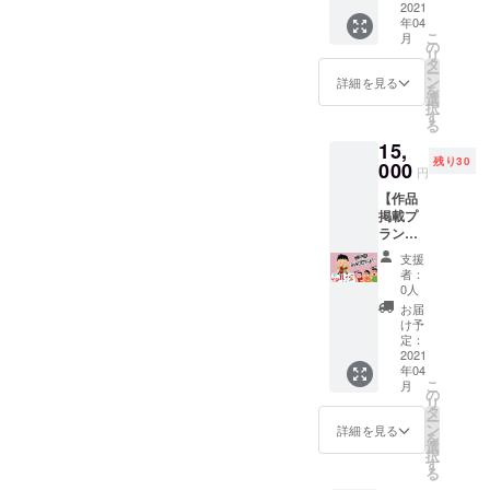
いたし
2021
また、
可）を
年04
ます！
ご希望
掲載い
こ
月
本プロ
の方は
の
たしま
リ
ジェク
サイト
タ
す。※ご
ー
トのマ
にお名
ン
希望の
詳細を見る
を
スコッ
前（ハ
選
方 ※支
択
トキャ
ンドル
す
援時、
る
ラク
ネーム
スペ
15,
ター、
可能）
シャル
残り30
ピンク
000
を掲載
サンク
円
のウサ
いたし
スペー
【作品
ギの
ます。
ジへ記
掲載プ
『Rabbi
※支援
載する
ラン】
tbit』の
時、ス
ご希望
あなた
ノベル
ペシャ
のお名
支援
の気持
ティ缶
ルサン
前（ま
者：
ちがこ
バッジ
クス
0人
たはペ
もった
の提供
ページ
ンネー
お届
作品を
と、今
へ記載
け予
ム・ハ
世界に
回支援
定：
するご
ンドル
公開し
2021
いただ
希望の
ネー
年04
てみま
ける方
お名前
ム）を
こ
月
せん
のみ発
の
（また
必ず備
リ
か！？
行とな
タ
はペン
考欄に
ー
あなた
る特殊
ン
ネー
詳細を見る
ご記入
を
の製作
仕様の
選
ム・ハ
くださ
択
したプ
会員証
す
ンドル
い。記
る
ラモデ
の発行
ネー
載のな