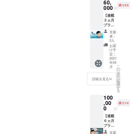
60,
ルの製
を行い
ム）を
い場合
残り30
作記事
000
ます。
必ず備
は掲載
円
を掲載
会員し
考欄に
希望な
【連載
いたし
か観る
ご記入
しとな
３ヵ月
ます。
事の出
くださ
りま
プラ
掲載期
来ない
い。記
す。
ン】あ
間は6か
コンテ
載のな
支援
なたの
月、通
ンツの
い場合
者：
熱いオ
常ペー
閲覧
0人
は掲載
リジナ
ジ制作
や、通
希望な
お届
ルス
費
常表示
け予
しとな
トー
30,000
定：
される
りま
リーが
2021
円のと
広告の
す。
年04
形にな
ころ、
非表
こ
月
る！？
半額に
の
示、コ
リ
連載記
て掲載
タ
メント
ー
事で
いたし
ン
機能な
詳細を見る
を
ファン
ます！
選
ど、よ
択
の心を
過去に
す
り快適
る
つかも
コンテ
にサイ
100
う！ あ
スト応
トをご
なたが
,00
募した
利用い
残り10
考えた
作品で
0
ただけ
円
オリジ
もOK！
ます。
ナルの
【連載
素晴ら
また、
ストー
６ヵ月
しい作
ご希望
リーを
プラ
品をよ
の方は
掲載い
ン】更
り多く
サイト
支援