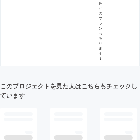
任
せ
の
プ
ラ
ン
も
あ
り
ま
す
！
このプロジェクトを見た人はこちらもチェックし
ています