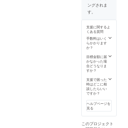
て延長
デルの
間※別途
えいた
ングされま
あり）
画像と
有料に
しま
あの作
共に、
て延長
す。 ※
す。
品のア
オリジ
あり）
支援
ナザー
ナリ
※支援
時、ス
ストー
ティに
時、ス
ペシャ
支援に関するよ
リーを
溢れた
ペシャ
ルサン
くある質問
掲載し
ストー
ルサン
クス
たり、
リーを
クス
手数料はいく
ページ
自分が
６ヵ月
ページ
らかかります
へ記載
考えた
（全6
へ記載
か？
するご
オリジ
回）に
するご
希望の
ナル続
わたり
希望の
目標金額に届
お名前
編など
連続掲
お名前
かなかった場
（また
できる
載いた
（また
合どうなりま
はペン
ことの
しま
はペン
すか？
ネー
幅は広
す。
ネー
ム・ハ
いで
（掲載
ム・ハ
支援で困った
ンドル
す。 過
期間は
ンドル
時はどこに相
ネー
去にコ
初回掲
ネー
談したらいい
ム）を
ンテス
載より
ム）を
ですか？
必ず備
ト応募
９ヵ月
必ず備
考欄に
した作
間※別途
考欄に
ご記入
ヘルプページを
品でも
有料に
ご記入
くださ
見る
OK！素
て延長
くださ
い。記
晴らし
あり）
い。記
載のな
い作品
あの作
載のな
い場合
このプロジェクト
をより
品のア
い場合
は掲載