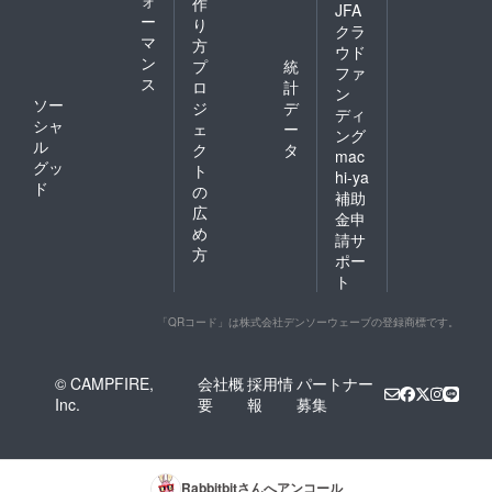
作
JFA
ー
り
クラ
マ
方
ウド
ン
プ
統
ファ
ス
ロ
計
ン
ソー
ジ
デ
ディ
シャ
ェ
ー
ング
ル
ク
タ
mac
グッ
ト
hi-ya
ド
の
補助
広
金申
め
請サ
方
ポー
ト
「QRコード」は株式会社デンソーウェーブの登録商標です。
© CAMPFIRE,
会社概
採用情
パートナー
Inc.
要
報
募集
Rabbitbit
さんへアンコール