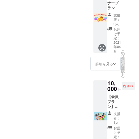
ナープ
けの
てクリエイ
ラン】
コース
Rabbitb
ターへ還元
です。
支援
itオリジ
お気軽
者：
すべく活動
ナル・
にご参
0人
していきま
ノベル
加いた
お届
ティ缶
だけま
す。
け予
バッジ
す。 達
定：
クリエイ
を提
2021
成の際
年04
ターの生活
供！ 本
にはお
こ
月
プロ
礼の
の
を守るお手
リ
ジェク
メール
タ
伝いができ
ー
トのマ
をお送
ン
詳細を見る
を
スコッ
ればと思っ
りさせ
選
択
トキャ
ていた
す
ているの
る
ラク
だきま
で、皆様の
10,
ター、
す。 ま
残り59
ピンク
000
た、サ
幅広いご支
円
のウサ
イトに
援をお願い
【会員
ギの
ご協力
プラ
致します。
『Rabbi
いただ
ン】末
tbit』の
いた方
永くサ
ノベル
のお名
支援
ポート
ティ缶
前（ペ
者：
をして
バッジ
ンネー
1人
いただ
を提供
ム・ハ
お届
ける方
いたし
ンドル
け予
を募集
ます。
定：
ネーム