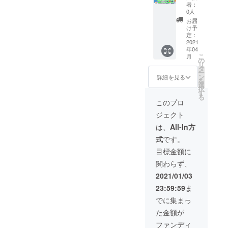
たしま
に長期
の人に
にお名
者：
す。 模
掲載を
知って
前（ハ
0人
型や完
希望の
もらう
ンドル
お届
成品モ
方向
ため
ネーム
け予
デルの
け！あ
に、苦
定：
可能）
画像と
なたの
2021
労した
を掲載
年04
共に、
考えた
点やア
いたし
こ
月
オリジ
珠玉の
ピール
の
ます。
リ
ナリ
オリジ
ポイン
タ
※会員コ
ー
ティに
ナルス
トなど
ン
ンテン
詳細を見る
を
溢れた
トー
掲載で
選
ツは二
択
ストー
リーを
きま
す
次開発
る
リーを
全世界
す。 ※
での実
このプロ
３ヵ月
に広め
掲載の
装とな
ジェクト
（全3
てみま
際には
りま
回）に
せん
作品の
す。公
は、
All-In方
わたり
か？ あ
画像、
開時期
式
です。
連続掲
なたが
掲載す
の目途
載いた
考えた
るテキ
が決ま
目標金額に
しま
オリジ
ストを
りまし
関わらず、
す。
ナルの
ご用意
たら、
（掲載
ストー
くださ
改めて
2021/01/03
期間は
リーを
い。
会員証
23:59:59
ま
初回掲
掲載い
（掲載
の発行
載より
たしま
期間は
のご連
でに集まっ
６ヵ月
す。 模
初回掲
絡と実
た金額が
間※別途
型や完
載より
装内容
有料に
成品モ
６ヵ月
をお伝
ファンディ