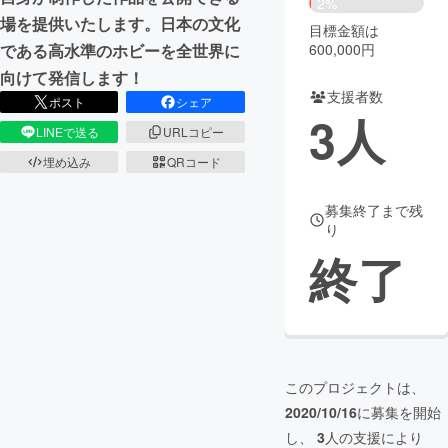
2%
場を提供いたします。日本の文化
目標金額は
まちづくり・地域活性化
600,000円
である高水準のホビーを全世界に
向けて発信します！
支援者数
CAMPFIRE for Social Good
CAMPFIRE Creation
ポスト
シェア
3
人
CAMPFIREふるさと納税
machi-ya
コミュニティ
LINEで送る
URLコピー
埋め込み
QRコード
募集終了まで残
り
終了
このプロジェクトは、
2020/10/16
に募集を開始
し、
3
人の支援により