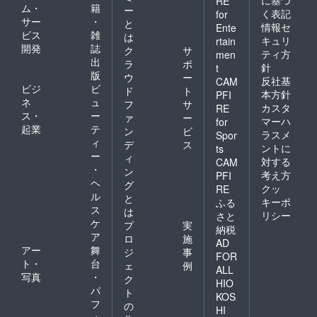
RE
時、ス
ム・
籍
ー
く表記
for
ペシャ
サー
・
と
ルサン
情報セ
Ente
ビス
雑
は
クス
キュリ
rtain
開発
誌
ページ
ク
サ
ティ方
men
へ記載
出
ラ
ポ
針
t
するご
版
ウ
ー
反社基
CAM
希望の
ビジ
ビ
ド
ト
お名前
本方針
PFI
ネ
ュ
フ
サ
（また
カスタ
RE
ス・
ー
はペン
ァ
ー
マーハ
for
ネー
起業
テ
ン
ビ
ラスメ
Spor
ム・ハ
ィ
デ
ス
ントに
ts
ンドル
ー
ィ
対する
ネー
CAM
・
ン
ム）を
考え方
PFI
ヘ
必ず備
グ
クッ
RE
考欄に
ル
と
キーポ
ふる
ご記入
ス
は
リシー
さと
くださ
ケ
プ
実
納税
い。記
ア
ロ
施
載のな
AD
アー
舞
ジ
事
い場合
FOR
ト・
台
は掲載
ェ
例
ALL
希望な
写真
・
ク
HIO
しとな
パ
ト
KOS
りま
フ
の
す。
HI
ォ