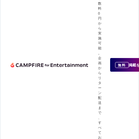
数
料
0
円
か
ら
実
施
可
能
。
企
画
掲載
無料
か
ら
リ
タ
ー
ン
配
送
ま
で
、
す
べ
て
お