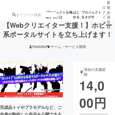
新
ロ
規
グ
会
プロジェクトを掲
はじ
プロジェクト
/
載するには
める
をさがす
イ
員
ン
登
【Webクリエイター支援！】ホビー
録
系ポータルサイトを立ち上げます！
人気のプロ
注目のリ
注目の新着プロ
募集終了が近いプ
もうすぐ公開
Rabbitbit
ゲーム・サービス開発
ジェクト
ターン
ジェクト
ロジェクト
されます
アート・写真
音楽
現在の支援総
額
14,0
テクノロジー・ガジェット
ゲーム・サ
00
円
映像・映画
書籍・雑誌
完成品トイやプラモデルなど、ご
ビジネス・起業
チャレンジ
自身が制作した作品を公開できる