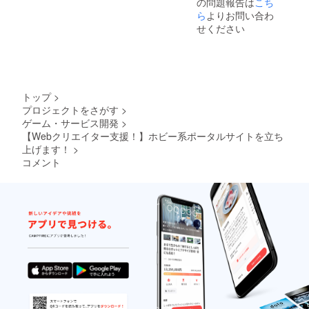
の問題報告は
こち
多くの
ナザー
は掲載
希望な
人に
ストー
ら
よりお問い合わ
希望な
しとな
知って
リーを
しとな
りま
せください
もらう
掲載し
りま
す。
ため
たり、
す。
に、苦
自分が
労した
考えた
点やア
オリジ
ピール
ナル続
トップ
>
ポイン
編など
プロジェクトをさがす
>
トなど
できる
ゲーム・サービス開発
>
も掲載
ことの
できま
幅は広
【Webクリエイター支援！】ホビー系ポータルサイトを立ち
す。 ※
いで
上げます！
>
掲載の
す。
コメント
際には
６ヵ月
作品の
コース
画像、
では更
掲載す
に長い
るテキ
期間の
ストを
連載が
ご用意
可能で
くださ
す！ 過
い。 ※
去にコ
掲載内
ンテス
容はオ
ト応募
リジナ
した作
ルス
品でも