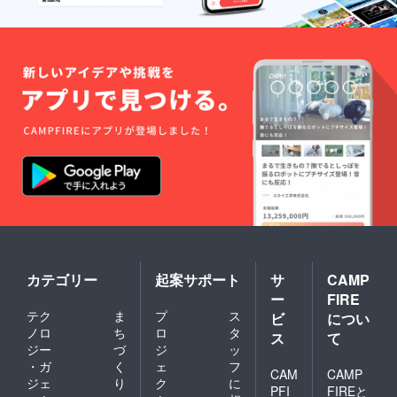
トー
OK！素
リーに
晴らし
限りま
い作品
す。他
をより
サイト
多くの
や他の
人に
媒体の
知って
引用、
もらう
盗作等
ため
発覚し
に、苦
た場合
労した
はペー
点やア
ジ掲載
ピール
の差し
ポイン
止めを
トなど
行う可
も掲載
能性が
できま
ありま
す。 ※
す。あ
掲載の
らかじ
際には
カテゴリー
起案サポート
サ
CAMP
めご了
作品の
ー
FIRE
承くだ
画像、
テク
ま
プ
ス
さい。
掲載す
ビ
につい
※支援
るテキ
ノロ
ち
ロ
タ
ス
て
時、ス
ストを
ジー
づ
ジ
ッ
ペシャ
ご用意
・ガ
く
ェ
フ
ルサン
くださ
CAM
CAMP
ジェ
り
ク
に
クス
い。 ※
PFI
FIREと