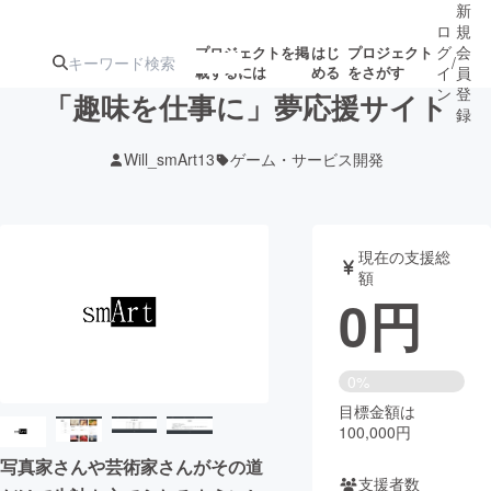
新
ロ
規
グ
会
プロジェクトを掲
はじ
プロジェクト
/
載するには
める
をさがす
イ
員
ン
登
「趣味を仕事に」夢応援サイト
録
Will_smArt13
ゲーム・サービス開発
人気のプロ
注目のリ
注目の新着プロ
募集終了が近いプ
もうすぐ公開
ジェクト
ターン
ジェクト
ロジェクト
されます
現在の支援総
額
アート・写真
音楽
0
円
テクノロジー・ガジェット
ゲーム・サ
0%
目標金額は
映像・映画
書籍・雑誌
100,000円
写真家さんや芸術家さんがその道
ビジネス・起業
チャレンジ
支援者数