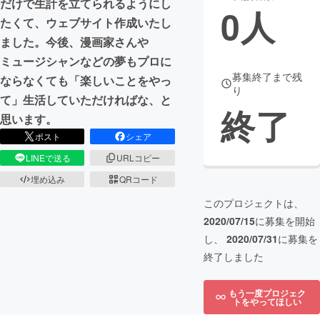
だけで生計を立てられるようにし
0
人
たくて、ウェブサイト作成いたし
まちづくり・地域活性化
ました。今後、漫画家さんや
ミュージシャンなどの夢もプロに
CAMPFIRE for Social Good
CAMPFIRE Creation
募集終了まで残
ならなくても「楽しいことをやっ
り
CAMPFIREふるさと納税
machi-ya
コミュニティ
て」生活していただければな、と
終了
思います。
ポスト
シェア
LINEで送る
URLコピー
埋め込み
QRコード
このプロジェクトは、
2020/07/15
に募集を開始
し、
2020/07/31
に募集を
終了しました
もう一度プロジェク
トをやってほしい