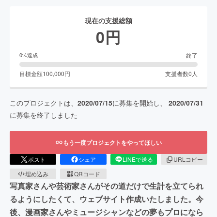
現在の支援総額
0
円
終了
0
%達成
目標金額
100,000
円
支援者数
0
人
このプロジェクトは、
2020/07/15
に募集を開始し、
2020/07/31
に募集を終了しました
もう一度プロジェクトをやってほしい
ポスト
シェア
LINEで送る
URLコピー
埋め込み
QRコード
写真家さんや芸術家さんがその道だけで生計を立てられ
るようにしたくて、ウェブサイト作成いたしました。今
後、漫画家さんやミュージシャンなどの夢もプロになら