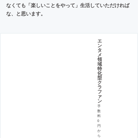
なくても「楽しいことをやって」生活していただければ
な、と思います。
エ
ン
タ
メ
領
域
特
化
型
ク
ラ
フ
ァ
ン
手
数
料
0
円
か
ら