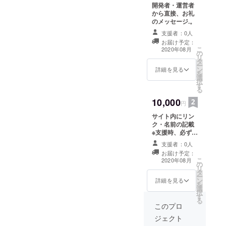
開発者・運営者
す。
から直接、お礼
のメッセージ.。
支援者：0人
お届け予定：
こ
2020年08月
の
リ
タ
ー
ン
詳細を見る
を
選
択
す
る
10,000
円
サイト内にリン
ク・名前の記載
※支援時、必ず備
考欄にご希望の
支援者：0人
お名前をご記入
お届け予定：
ください。
こ
2020年08月
の
リ
タ
ー
ン
詳細を見る
を
選
択
す
る
このプロ
ジェクト