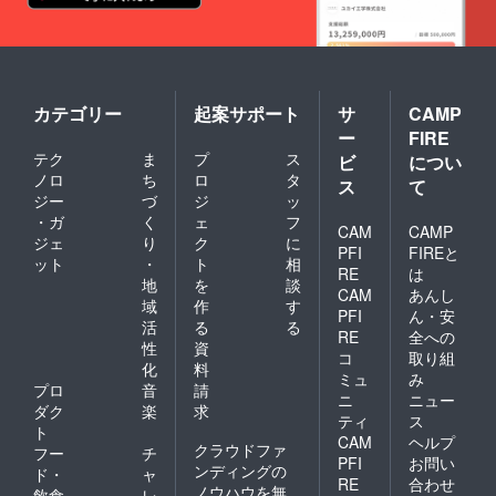
カテゴリー
起案サポート
サ
CAMP
ー
FIRE
テク
ま
プ
ス
ビ
につい
ノロ
ち
ロ
タ
ス
て
ジー
づ
ジ
ッ
・ガ
く
ェ
フ
CAM
CAMP
ジェ
り
ク
に
PFI
FIREと
ット
・
ト
相
RE
は
地
を
談
CAM
あんし
域
作
す
PFI
ん・安
活
る
る
RE
全への
性
資
コ
取り組
化
料
ミュ
み
プロ
音
請
ニ
ニュー
ダク
楽
求
ティ
ス
ト
CAM
ヘルプ
クラウドファ
フー
チ
PFI
お問い
ンディングの
ド・
ャ
RE
合わせ
ノウハウを無
飲食
レ