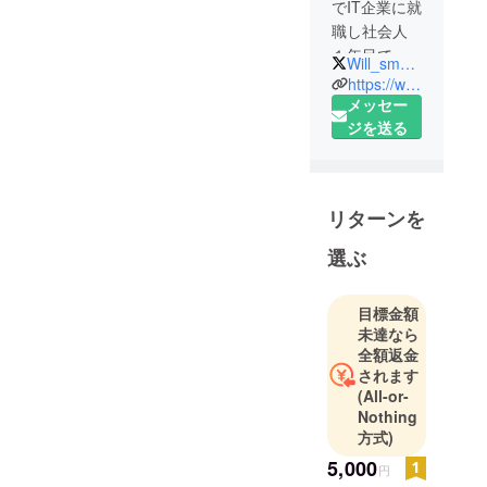
でIT企業に就
職し社会人
１年目で
Will_smArt13
す。今の生
https://www.smart-art.site/
活も悪くは
メッセー
ないと思い
ジを送る
ながら、こ
のまま人生
を終わらせ
リターンを
ていいもの
かと考えて
選ぶ
います。
夢を追う人
目標金額
をサポート
未達なら
したい、
全額返金
最終的には
されます
科学で魔法
(All-or-
を作りた
Nothing
方式)
い。
よろしくお
5,000
円
願いしま