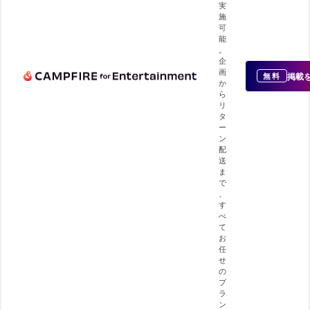
実
施
可
能
。
企
画
掲載
無料
か
ら
リ
タ
ー
ン
配
送
ま
で
、
す
べ
て
お
任
せ
の
プ
ラ
ン