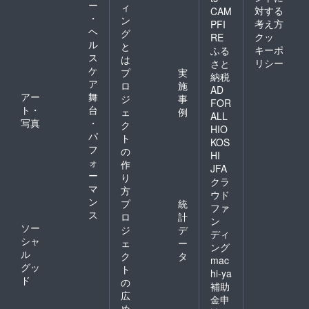
ー
ィ
対する
CAM
・
ン
考え方
PFI
ヘ
グ
クッ
RE
ル
と
キーポ
ふる
ス
は
リシー
さと
ケ
プ
実
納税
ア
ロ
施
AD
アー
舞
ジ
事
FOR
ト・
台
ェ
例
ALL
写真
・
ク
HIO
パ
ト
KOS
フ
の
HI
ォ
作
JFA
ー
り
クラ
マ
方
ウド
ン
プ
統
ファ
ス
ロ
計
ン
ソー
ジ
デ
ディ
シャ
ェ
ー
ング
ル
ク
タ
mac
グッ
ト
hi-ya
ド
の
補助
広
金申
め