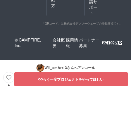
請サ
方
ポー
ト
「QRコード」は株式会社デンソーウェーブの登録商標です。
© CAMPFIRE,
会社概
採用情
パートナー
Inc.
要
報
募集
Will_smArt13
さんへアンコール
もう一度プロジェクトをやってほしい
4