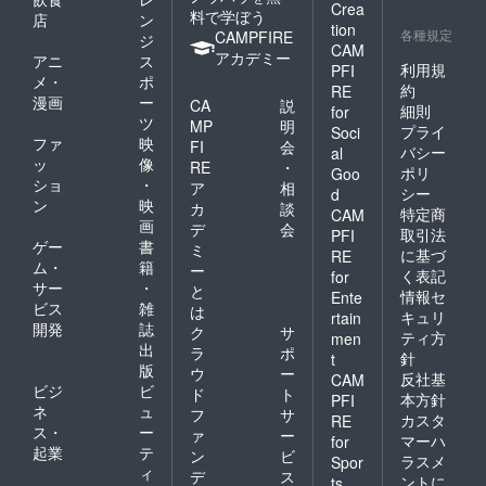
Crea
料で学ぼう
店
ン
tion
各種規定
CAMPFIRE
ジ
CAM
アカデミー
アニ
ス
利用規
PFI
メ・
ポ
約
RE
漫画
ー
CA
説
細則
for
ツ
MP
明
プライ
Soci
ファ
映
FI
会
バシー
al
ッ
像
RE
・
ポリ
Goo
ショ
・
ア
相
シー
d
ン
映
カ
談
特定商
CAM
画
デ
会
取引法
PFI
ゲー
書
ミ
に基づ
RE
ム・
籍
ー
く表記
for
サー
・
と
情報セ
Ente
ビス
雑
は
キュリ
rtain
開発
誌
ク
サ
ティ方
men
出
ラ
ポ
針
t
版
ウ
ー
反社基
CAM
ビジ
ビ
ド
ト
本方針
PFI
ネ
ュ
フ
サ
カスタ
RE
ス・
ー
ァ
ー
マーハ
for
起業
テ
ン
ビ
ラスメ
Spor
ィ
デ
ス
ントに
ts