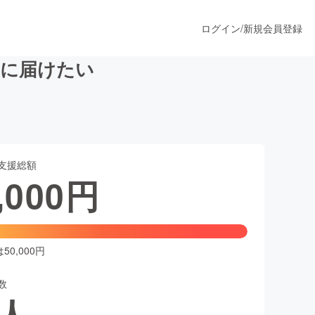
ログイン
/
新規会員登録
全国に届けたい
うすぐ公開されます
支援総額
プロダクト
,000
円
ファッション
スポーツ
0,000円
数
ア
ソーシャルグッド
人