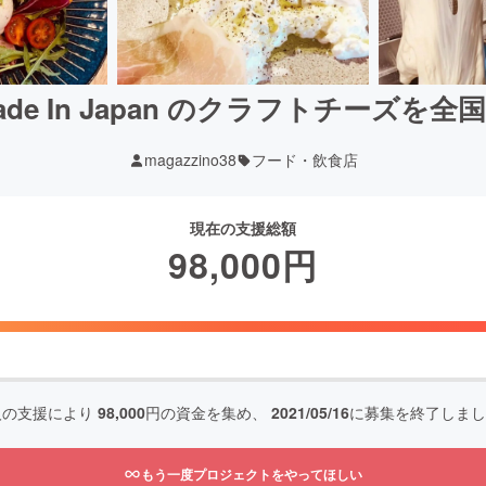
de In Japan のクラフトチーズを
magazzino38
フード・飲食店
現在の支援総額
98,000
円
人の支援により
98,000
円の資金を集め、
2021/05/16
に募集を終了しまし
もう一度プロジェクトをやってほしい