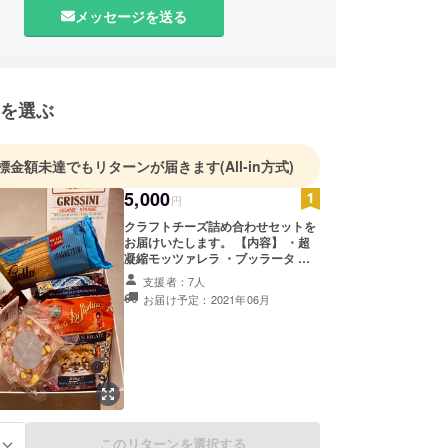
メッセージを送る
を選ぶ
標金額未達でもリターンが届きます
(All-in方式)
5,000
円
クラフトチーズ詰め合わせセットを
お届けいたします。 【内容】 ・超
凝縮モッツァレラ ・ブッラータ ・
チーズスティック（さけるチーズ）
支援者：7人
当店自慢のチーズを全て楽しみたい
お届け予定：2021年06月
方はこちらのセットを！輸入物に負
けない、国産チーズの旨味や新鮮さ
を感じてください。 ※写真は3万円
リターンのイメージです。
このリターンを選択する
る