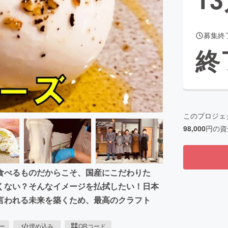
募集終
CAMPFIRE for Social Good
CAMPFIRE Creation
終
CAMPFIREふるさと納税
machi-ya
コミュニティ
このプロジェ
98,000
円の資
食べるものだからこそ、国産にこだわりた
くない？そんなイメージを払拭したい！日本
言われる未来を築くため、最高のクラフト
ピー
埋め込み
QRコード