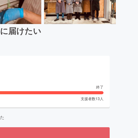
全国に届けたい
終了
支援者数
13
人
た