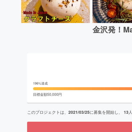
金沢発！Ma
196
%達成
目標金額
50,000
円
このプロジェクトは、
2021/03/25
に募集を開始し、
13