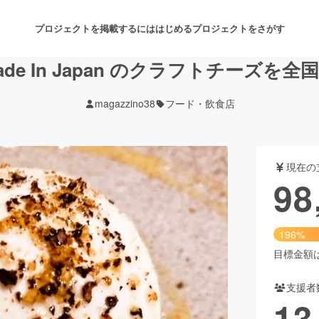
プロジェクトを掲載するには
はじめる
プロジェクトをさがす
de In Japan のクラフトチーズを
magazzino38
フード・飲食店
注目のリターン
注目の新着プロジェクト
募集終了が近いプロジェクト
も
現在の
音楽
舞台・パフォーマンス
98
ゲーム・サービス開発
フード・飲食店
196%
書籍・雑誌出版
アニメ・漫画
目標金額は5
支援者
チャレンジ
ビューティー・ヘルスケ
13