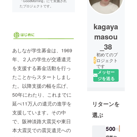
「GoodMorning」にて実施され
たプロジェクトです。
kagaya
masou
_38
あしなが学生募金は、1969
初めてのプ
年、２人の学生が交通遺児
ロジェクト
です
を支援する募金活動を行っ
メッセー
たことからスタートしまし
ジを送る
た。以降支援の幅を広げ、
50年にわたり、これまでに
延べ11万人の遺児の進学を
リターンを
支援しています。その中
選ぶ
で、阪神淡路大震災や東日
500
本大震災での震災遺児への
円
病気や