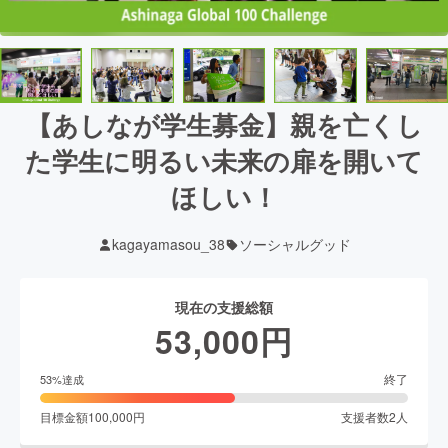
【あしなが学生募金】親を亡くし
た学生に明るい未来の扉を開いて
ほしい！
kagayamasou_38
ソーシャルグッド
現在の支援総額
53,000
円
終了
53
%達成
目標金額
100,000
円
支援者数
2
人