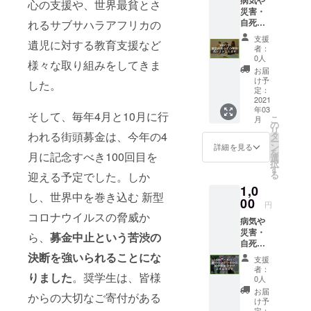
心の支援や、世界最貧とさ
災害・
自死で
れるサブサハラアフリカの
親を亡
支援
遺児に対する教育支援など
くした
者：
り、親
0人
様々な取り組みをしてきま
に障が
お届
いがあ
け予
した。
る家庭
定：
の子ど
2021
年03
も達の
そして、毎年4月と10月に行
こ
月
奨学金
の
リ
として
われる街頭募金は、今年の4
タ
ー
大切に
ン
詳細を見る
を
月に記念すべき100回目を
使用さ
選
択
せてい
す
る
迎える予定でした。しか
ただき
1,0
ます。
し、世界中を巻き込む 新型
●領収書
00
円
を発送
コロナウイルスの脅威か
病気や
させて
災害・
いただ
ら、
募金中止という苦渋の
自死で
きま
親を亡
決断を強いられることにな
す。
支援
くした
（2020
者：
りました
。奨学生は、皆様
り、親
年度末
0人
に障が
を予
お届
からの大切なご寄付がある
いがあ
定） ●
け予
る家庭
活動報
定：