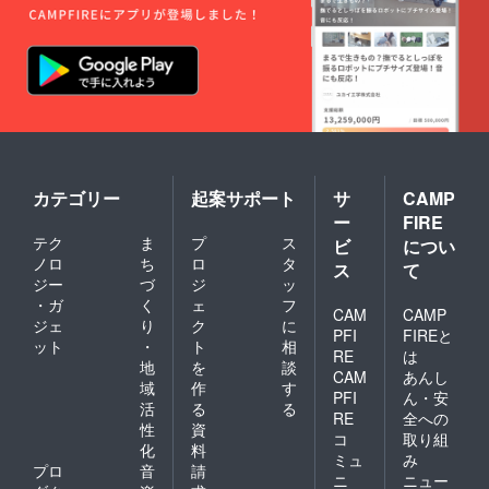
カテゴリー
起案サポート
サ
CAMP
ー
FIRE
テク
ま
プ
ス
ビ
につい
ノロ
ち
ロ
タ
ス
て
ジー
づ
ジ
ッ
・ガ
く
ェ
フ
CAM
CAMP
ジェ
り
ク
に
PFI
FIREと
ット
・
ト
相
RE
は
地
を
談
CAM
あんし
域
作
す
PFI
ん・安
活
る
る
RE
全への
性
資
コ
取り組
化
料
ミュ
み
プロ
音
請
ニ
ニュー