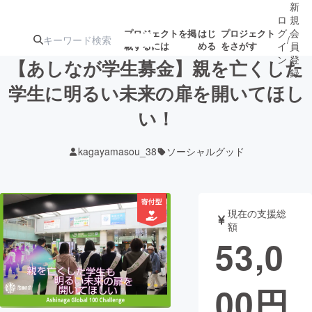
新
ロ
規
グ
会
プロジェクトを掲
はじ
プロジェクト
/
載するには
める
をさがす
イ
員
ン
登
【あしなが学生募金】親を亡くした
録
学生に明るい未来の扉を開いてほし
い！
人気のプロ
注目のリ
注目の新着プロ
募集終了が近いプ
もうすぐ公開
ジェクト
ターン
ジェクト
ロジェクト
されます
kagayamasou_38
ソーシャルグッド
アート・写真
音楽
現在の支援総
テクノロジー・ガジェット
ゲーム・サ
額
53,0
映像・映画
書籍・雑誌
00
円
ビジネス・起業
チャレンジ