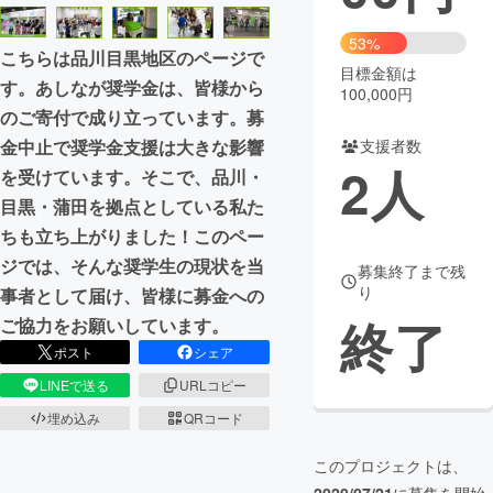
まちづくり・地域活性化
53%
こちらは品川目黒地区のページで
目標金額は
す。あしなが奨学金は、皆様から
100,000円
CAMPFIRE for Social Good
CAMPFIRE Creation
のご寄付で成り立っています。募
CAMPFIREふるさと納税
machi-ya
コミュニティ
金中止で奨学金支援は大きな影響
支援者数
2
人
を受けています。そこで、品川・
目黒・蒲田を拠点としている私た
ちも立ち上がりました！このペー
ジでは、そんな奨学生の現状を当
募集終了まで残
り
事者として届け、皆様に募金への
終了
ご協力をお願いしています。
ポスト
シェア
LINEで送る
URLコピー
埋め込み
QRコード
このプロジェクトは、