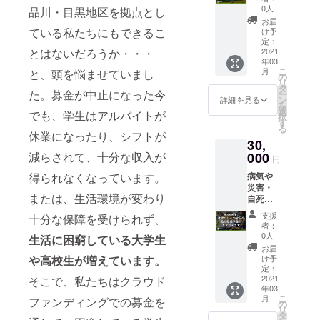
り、親
年度末
0人
品川・目黒地区を拠点とし
に障が
を予
お届
いがあ
定） ●
ている私たちにもできるこ
け予
る家庭
活動報
定：
の子ど
2021
とはないだろうか・・・
告書
年03
も達の
（PDF
こ
月
と、頭を悩ませていまし
奨学金
形式）
の
リ
として
をメー
タ
た。募金が中止になった今
ー
大切に
ルにて
ン
詳細を見る
を
使用さ
送らせ
選
でも、学生はアルバイトが
択
せてい
ていた
す
る
ただき
だきま
休業になったり、シフトが
30,
ます。
す。
●領収書
000
減らされて、十分な収入が
（2020
円
を発送
年度末
病気や
得られなくなっています。
させて
を予
災害・
いただ
定）
または、生活環境が変わり
自死で
きま
親を亡
す。
支援
十分な保障を受けられず、
くした
（2020
者：
り、親
年度末
0人
生活に困窮している大学生
に障が
を予
お届
いがあ
定） ●
け予
や高校生が増えています。
る家庭
活動報
定：
の子ど
2021
そこで、私たちはクラウド
告書
年03
も達の
（PDF
こ
月
ファンディングでの募金を
奨学金
形式）
の
リ
として
をメー
タ