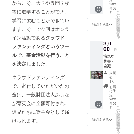
からこそ、大学や専門学校
の子ど
2021
告書
年03
も達の
（PDF
等に進学することができ、
こ
月
奨学金
形式）
の
リ
として
をメー
学習に励むことができてい
タ
ー
大切に
ルにて
ン
詳細を見る
を
ます。そこで今回はオンラ
使用さ
送らせ
選
択
せてい
ていた
す
る
イン活動である
クラウド
ただき
だきま
3,0
ます。
す。
ファンディングというツー
●領収書
00
（2020
円
を発送
年度末
ルで、募金活動を行うこと
病気や
させて
を予
災害・
いただ
定）
を決定しました。
自死で
きま
親を亡
す。
支援
くした
（2020
クラウドファンディング
者：
り、親
年度末
1人
で、寄付していただいたお
に障が
を予
お届
いがあ
定） ●
け予
金は、一般財団法人あしな
る家庭
活動報
定：
の子ど
2021
告書
が育英会に全額寄付され、
年03
も達の
（PDF
こ
月
奨学金
形式）
の
遺児たちに奨学金として届
リ
として
をメー
タ
ー
大切に
ルにて
ン
けられます。
詳細を見る
を
使用さ
送らせ
選
択
せてい
ていた
す
る
ただき
だきま