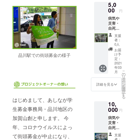
5,0
ます。
す。
●領収書
00
（2020
円
を発送
年度末
病気や
させて
を予
災害・
いただ
定）
自死で
きま
親を亡
す。
支援
くした
（2020
者：
り、親
年度末
0人
に障が
を予
お届
いがあ
定） ●
け予
品川駅での街頭募金の様子
る家庭
活動報
定：
の子ど
2021
告書
年03
も達の
（PDF
こ
月
奨学金
形式）
の
リ
として
をメー
タ
ー
大切に
ルにて
ン
詳細を見る
を
使用さ
送らせ
選
択
せてい
ていた
す
る
ただき
だきま
はじめまして、あしなが学
10,
ます。
す。
●領収書
生募金事務局・品川地区の
000
（2020
円
を発送
年度末
加賀山創と申します。 今
病気や
させて
を予
災害・
いただ
定）
年、コロナウイルスによっ
自死で
きま
親を亡
す。
支援
て街頭募金が中止になり、
くした
（2020
者：