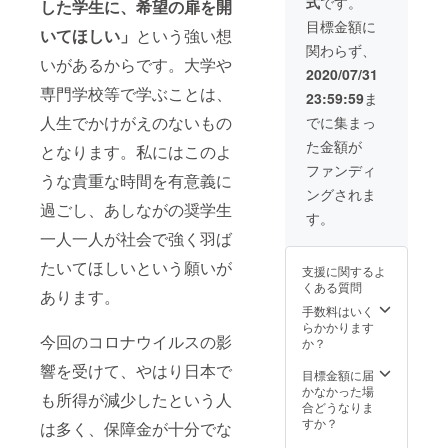
式
です。
いただ
した学生に、希望の扉を開
定）
きま
目標金額に
いてほしい」
という強い想
す。
関わらず、
（2020
いがあるからです。大学や
年度末
2020/07/31
を予
専門学校等で学ぶことは、
23:59:59
ま
定） ●
活動報
人生でかけがえのないもの
でに集まっ
告書
た金額が
（PDF
となります。私にはこのよ
形式）
ファンディ
うな貴重な時間を有意義に
をメー
ングされま
ルにて
過ごし、あしながの奨学生
送らせ
す。
ていた
一人一人が社会で強く羽ば
だきま
す。
たいてほしいという願いが
支援に関するよ
（2020
くある質問
年度末
あります。
を予
手数料はいく
定）
らかかります
今回のコロナウイルスの影
か？
響を受けて、やはり日本で
目標金額に届
かなかった場
も所得が減少したという人
合どうなりま
すか？
は多く、保障金が十分でな