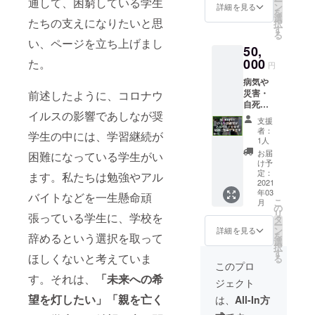
ー
通して、困窮している学生
大切に
ルにて
ン
詳細を見る
を
使用さ
送らせ
選
たちの支えになりたいと思
択
せてい
ていた
す
る
ただき
だきま
い、ページを立ち上げまし
50,
ます。
す。
●領収書
000
（2020
た。
円
を発送
年度末
病気や
させて
を予
災害・
前述したように、コロナウ
いただ
定）
自死で
きま
イルスの影響であしなが奨
親を亡
す。
支援
くした
（2020
者：
学生の中には、学習継続が
り、親
年度末
1人
に障が
を予
お届
困難になっている学生がい
いがあ
定） ●
け予
る家庭
活動報
定：
ます。私たちは勉強やアル
の子ど
2021
告書
年03
も達の
（PDF
バイトなどを一生懸命頑
こ
月
奨学金
形式）
の
リ
張っている学生に、学校を
として
をメー
タ
ー
大切に
ルにて
ン
詳細を見る
を
辞めるという選択を取って
使用さ
送らせ
選
択
せてい
ていた
す
ほしくないと考えていま
る
ただき
だきま
このプロ
ます。
す。
す。それは、
「未来への希
ジェクト
●領収書
（2020
を発送
年度末
望を灯したい」
「
親を亡く
は、
All-In方
させて
を予