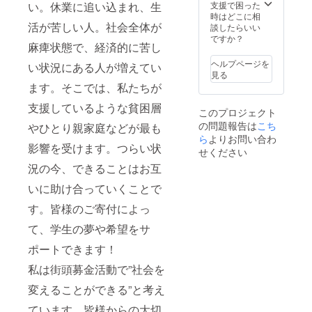
支援で困った
い。休業に追い込まれ、生
時はどこに相
活が苦しい人。社会全体が
談したらいい
ですか？
麻痺状態で、経済的に苦し
ヘルプページを
い状況にある人が増えてい
見る
ます。そこでは、私たちが
支援しているような貧困層
このプロジェクト
の問題報告は
こち
やひとり親家庭などが最も
ら
よりお問い合わ
影響を受けます。つらい状
せください
況の今、できることはお互
いに助け合っていくことで
す。皆様のご寄付によっ
て、学生の夢や希望をサ
ポートできます！
私は街頭募金活動で”社会を
変えることができる”と考え
ています。皆様からの大切