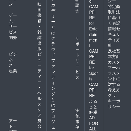
シー
d
ン
映
カ
談
特定商
CAM
画
デ
会
取引法
PFI
ゲー
書
ミ
に基づ
RE
ム・
籍
ー
く表記
for
サー
・
と
情報セ
Ente
ビス
雑
は
キュリ
rtain
開発
誌
ク
サ
ティ方
men
出
ラ
ポ
針
t
版
ウ
ー
反社基
CAM
ビジ
ビ
ド
ト
本方針
PFI
ネ
ュ
フ
サ
カスタ
RE
ス・
ー
ァ
ー
マーハ
for
起業
テ
ン
ビ
ラスメ
Spor
ィ
デ
ス
ントに
ts
ー
ィ
対する
CAM
・
ン
考え方
PFI
ヘ
グ
クッ
RE
ル
と
キーポ
ふる
ス
は
リシー
さと
ケ
プ
実
納税
ア
ロ
施
AD
アー
舞
ジ
事
FOR
ト・
台
ェ
例
ALL