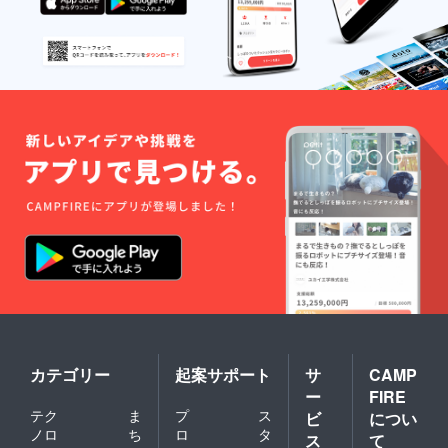
カテゴリー
起案サポート
サ
CAMP
ー
FIRE
テク
ま
プ
ス
ビ
につい
ノロ
ち
ロ
タ
ス
て