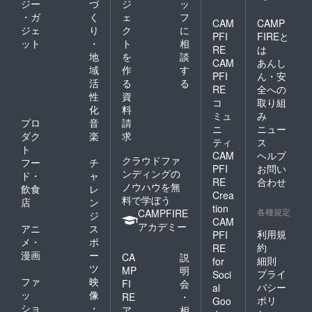
ジー
づ
ジ
ッ
・ガ
く
ェ
フ
CAM
CAMP
ジェ
り
ク
に
PFI
FIREと
ット
・
ト
相
RE
は
地
を
談
CAM
あんし
域
作
す
PFI
ん・安
活
る
る
RE
全への
性
資
コ
取り組
化
料
ミュ
み
プロ
音
請
ニ
ニュー
ダク
楽
求
ティ
ス
ト
CAM
ヘルプ
クラウドファ
フー
チ
PFI
お問い
ンディングの
ド・
ャ
RE
合わせ
ノウハウを無
飲食
レ
Crea
料で学ぼう
店
ン
tion
各種規定
CAMPFIRE
ジ
CAM
アカデミー
アニ
ス
利用規
PFI
メ・
ポ
約
RE
漫画
ー
CA
説
細則
for
ツ
MP
明
プライ
Soci
ファ
映
FI
会
バシー
al
ッ
像
RE
・
ポリ
Goo
ショ
・
ア
相