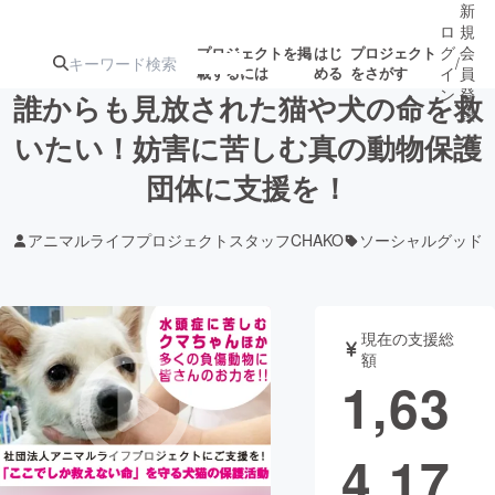
新
ロ
規
グ
会
プロジェクトを掲
はじ
プロジェクト
/
載するには
める
をさがす
イ
員
ン
登
誰からも見放された猫や犬の命を救
録
いたい！妨害に苦しむ真の動物保護
団体に支援を！
人気のプロ
注目のリ
注目の新着プロ
募集終了が近いプ
もうすぐ公開
ジェクト
ターン
ジェクト
ロジェクト
されます
アニマルライフプロジェクトスタッフCHAKO
ソーシャルグッド
アート・写真
音楽
現在の支援総
テクノロジー・ガジェット
ゲーム・サ
額
1,63
映像・映画
書籍・雑誌
4,17
ビジネス・起業
チャレンジ