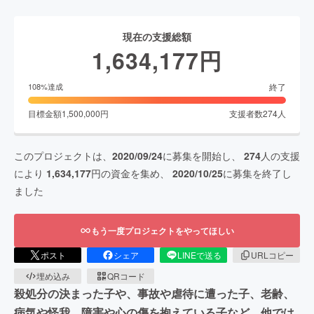
現在の支援総額
1,634,177
円
終了
108
%達成
目標金額
1,500,000
円
支援者数
274
人
このプロジェクトは、
2020/09/24
に募集を開始し、
274
人の支援
により
1,634,177
円の資金を集め、
2020/10/25
に募集を終了し
ました
もう一度プロジェクトをやってほしい
ポスト
シェア
LINEで送る
URLコピー
埋め込み
QRコード
殺処分の決まった子や、事故や虐待に遭った子、老齢、
病気や怪我、障害や心の傷を抱えている子など、他では