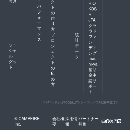
写真
・
ク
HIO
パ
ト
KOS
フ
の
HI
ォ
作
JFA
ー
り
クラ
マ
方
ウド
ン
プ
統
ファ
ス
ロ
計
ン
ソー
ジ
デ
ディ
シャ
ェ
ー
ング
ル
ク
タ
mac
グッ
ト
hi-ya
ド
の
補助
広
金申
め
請サ
方
ポー
ト
「QRコード」は株式会社デンソーウェーブの登録商標です。
© CAMPFIRE,
会社概
採用情
パートナー
Inc.
要
報
募集