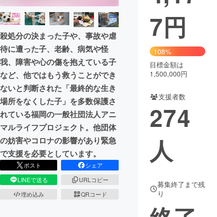
7
円
まちづくり・地域活性化
殺処分の決まった子や、事故や虐
待に遭った子、老齢、病気や怪
CAMPFIRE for Social Good
CAMPFIRE Creation
108%
我、障害や心の傷を抱えている子
CAMPFIREふるさと納税
machi-ya
コミュニティ
目標金額は
1,500,000円
など、他ではもう救うことができ
ないと判断された「最終的な生き
支援者数
場所をなくした子」を多数保護さ
274
れている福岡の一般社団法人アニ
マルライフプロジェクト。他団体
人
の妨害やコロナの影響があり緊急
で支援を必要としています。
ポスト
シェア
LINEで送る
URLコピー
募集終了まで残
り
埋め込み
QRコード