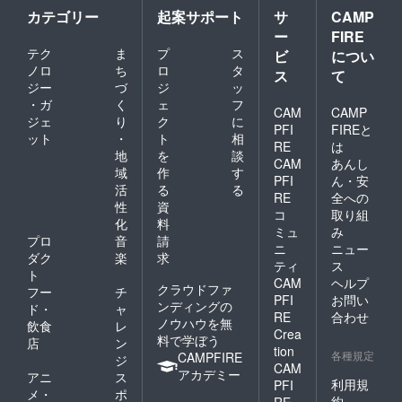
カテゴリー
起案サポート
サ
CAMP
ー
FIRE
テク
ま
プ
ス
ビ
につい
ノロ
ち
ロ
タ
ス
て
ジー
づ
ジ
ッ
・ガ
く
ェ
フ
CAM
CAMP
ジェ
り
ク
に
PFI
FIREと
ット
・
ト
相
RE
は
地
を
談
CAM
あんし
域
作
す
PFI
ん・安
活
る
る
RE
全への
性
資
コ
取り組
化
料
ミュ
み
プロ
音
請
ニ
ニュー
ダク
楽
求
ティ
ス
ト
CAM
ヘルプ
クラウドファ
フー
チ
PFI
お問い
ンディングの
ド・
ャ
RE
合わせ
ノウハウを無
飲食
レ
Crea
料で学ぼう
店
ン
tion
各種規定
CAMPFIRE
ジ
CAM
アカデミー
アニ
ス
利用規
PFI
メ・
ポ
約
RE