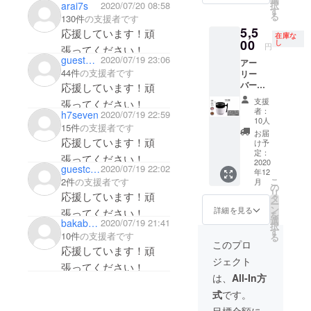
arai7s
2020/07/20 08:58
択
島を除
す
る
130件
の支援者です
き)
5,5
応援しています！頑
在庫な
00
し
円
張ってください！
guest733fbff06b94
2020/07/19 23:06
アー
44件
の支援者です
リー
バード
応援しています！頑
通常販
支援
張ってください！
売予定
者：
h7seven
2020/07/19 22:59
価格
10人
15件
の支援者です
8800円
お届
→5500
応援しています！頑
け予
円 先着
定：
張ってください！
10名様
2020
guestc66ec668e604
2020/07/19 22:02
年12
限定 全
2件
の支援者です
こ
月
国送料
の
リ
応援しています！頑
込み(離
タ
ー
島を除
ン
詳細を見る
張ってください！
を
き)
選
bakabons2002
2020/07/19 21:41
択
す
10件
の支援者です
る
このプロ
応援しています！頑
ジェクト
張ってください！
は、
All-In方
式
です。