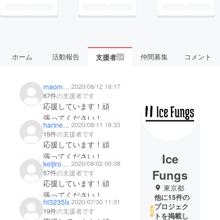
ホーム
活動報告
仲間募集
コメント
支援者
24
maomao23
2020/08/12 18:17
67件
の支援者です
応援しています！頑
張ってください！
harinezumin00
2020/08/11 18:33
15件
の支援者です
応援しています！頑
Ice
張ってください！
keijiroukabuki
2020/08/02 00:08
Fungs
57件
の支援者です
応援しています！頑
東京都
張ってください！
他に15件の
ht3235lx
2020/07/30 11:31
プロジェク
19件
の支援者です
トを掲載し