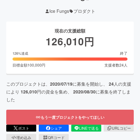
Ice Fungs
プロダクト
現在の支援総額
126,010
円
終了
126
%達成
目標金額
100,000
円
支援者数
24
人
このプロジェクトは、
2020/07/19
に募集を開始し、
24
人の支援
により
126,010
円の資金を集め、
2020/08/30
に募集を終了しま
した
もう一度プロジェクトをやってほしい
ポスト
シェア
LINEで送る
URLコピー
埋め込み
QRコード