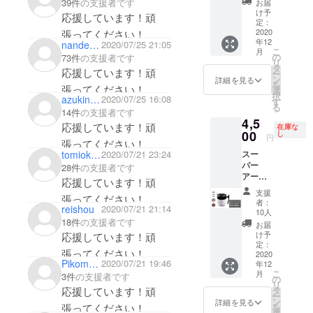
Twitter→@Ic
39件
の支援者です
お届
円 全国
け予
eFungs_Off
応援しています！頑
送料込
定：
インスタグ
み(離島
2020
張ってください！
年12
を除き)
nandemoyojaroo
2020/07/25 21:05
ラム
こ
月
の
73件
の支援者です
→icefungs_o
リ
タ
応援しています！頑
ー
fficial
ン
詳細を見る
を
張ってください！
選
インスタグ
択
azukinokara
2020/07/25 16:08
す
る
ラムフォロ
14件
の支援者です
4,5
ワー500人突
応援しています！頑
在庫な
00
し
円
破！！！あ
張ってください！
tomioka23
2020/07/21 23:24
りがとうご
スー
パー
28件
の支援者です
ざいます！
アー
応援しています！頑
リー
支援
張ってください！
バード
者：
reishou
2020/07/21 21:14
通常販
10人
売予定
18件
の支援者です
お届
価格
け予
応援しています！頑
8800円
定：
張ってください！
→4500
2020
Pikomaru2352
2020/07/21 19:46
年12
円 先着
こ
月
3件
の支援者です
10名様
の
リ
限定 全
応援しています！頑
タ
ー
国送料
ン
詳細を見る
張ってください！
を
込み(離
選