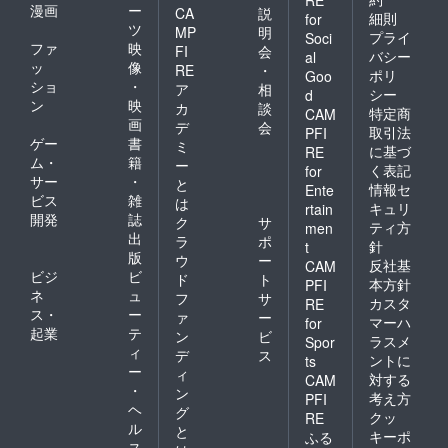
漫画
ー
CA
説
細則
for
ツ
MP
明
プライ
Soci
ファ
映
FI
会
バシー
al
ッ
像
RE
・
ポリ
Goo
ショ
・
ア
相
シー
d
ン
映
カ
談
特定商
CAM
画
デ
会
取引法
PFI
ゲー
書
ミ
に基づ
RE
ム・
籍
ー
く表記
for
サー
・
と
情報セ
Ente
ビス
雑
は
キュリ
rtain
開発
誌
ク
サ
ティ方
men
出
ラ
ポ
針
t
版
ウ
ー
反社基
CAM
ビジ
ビ
ド
ト
本方針
PFI
ネ
ュ
フ
サ
カスタ
RE
ス・
ー
ァ
ー
マーハ
for
起業
テ
ン
ビ
ラスメ
Spor
ィ
デ
ス
ントに
ts
ー
ィ
対する
CAM
・
ン
考え方
PFI
ヘ
グ
クッ
RE
ル
と
キーポ
ふる
ス