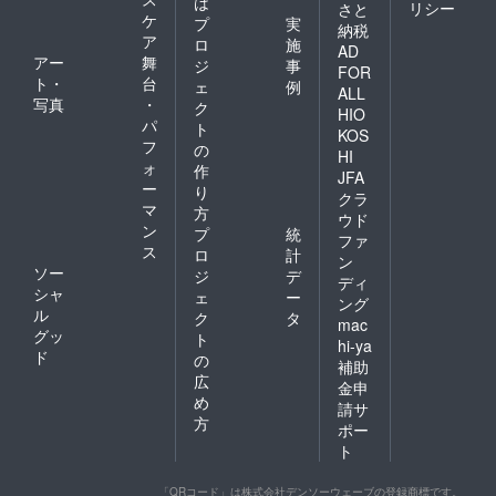
は
リシー
さと
ケ
プ
実
納税
ア
ロ
施
AD
アー
舞
ジ
事
FOR
ト・
台
ェ
例
ALL
写真
・
ク
HIO
パ
ト
KOS
フ
の
HI
ォ
作
JFA
ー
り
クラ
マ
方
ウド
ン
プ
統
ファ
ス
ロ
計
ン
ソー
ジ
デ
ディ
シャ
ェ
ー
ング
ル
ク
タ
mac
グッ
ト
hi-ya
ド
の
補助
広
金申
め
請サ
方
ポー
ト
「QRコード」は株式会社デンソーウェーブの登録商標です。