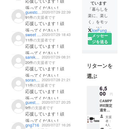
応援しています！頑
ています
張ってください！
「暮らしを
guestc40b053aac44
2020/07/29 22:39
楽に、楽し
91件
の支援者です
く」をモッ
応援しています！頑
トーにして
張ってください！
IceFungs_Off
います！
sweet lemon
2020/07/29 18:43
メッセー
11件
の支援者です
クラウド
ジを送る
応援しています！頑
ファンディ
張ってください！
ング終了後
sarekoube
2020/07/29 08:31
もBASE、
20件
の支援者です
リターンを
Amazonで商
応援しています！頑
品を販売い
張ってください！
選ぶ
たします。
soransetsuna
2020/07/28 21:21
インスタグ
11件
の支援者です
6,5
応援しています！頑
ラム、ツ
00
円
イッターの
張ってください！
CAMPF
guest89d18972bf
2020/07/27 20:25
方もチェッ
IRE限定
9件
の支援者です
クよろしく
通常販
応援しています！頑
売予定
お願いいた
支援
価格
張ってください！
者：
します。
8800円
gng716
2020/07/27 16:26
4人
→6500