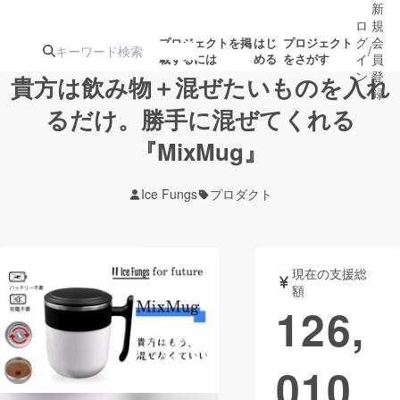
新
ロ
規
グ
会
プロジェクトを掲
はじ
プロジェクト
/
載するには
める
をさがす
イ
員
ン
登
貴方は飲み物＋混ぜたいものを入れ
録
るだけ。勝手に混ぜてくれる
『MixMug』
人気のプロ
注目のリ
注目の新着プロ
募集終了が近いプ
もうすぐ公開
ジェクト
ターン
ジェクト
ロジェクト
されます
Ice Fungs
プロダクト
アート・写真
音楽
現在の支援総
テクノロジー・ガジェット
ゲーム・サ
額
126,
映像・映画
書籍・雑誌
010
ビジネス・起業
チャレンジ