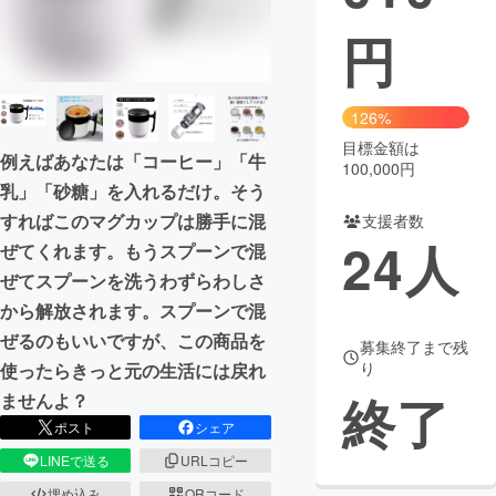
円
まちづくり・地域活性化
CAMPFIRE for Social Good
CAMPFIRE Creation
126%
CAMPFIREふるさと納税
machi-ya
コミュニティ
目標金額は
例えばあなたは「コーヒー」「牛
100,000円
乳」「砂糖」を入れるだけ。そう
すればこのマグカップは勝手に混
支援者数
24
人
ぜてくれます。もうスプーンで混
ぜてスプーンを洗うわずらわしさ
から解放されます。スプーンで混
ぜるのもいいですが、この商品を
募集終了まで残
り
使ったらきっと元の生活には戻れ
終了
ませんよ？
ポスト
シェア
LINEで送る
URLコピー
埋め込み
QRコード