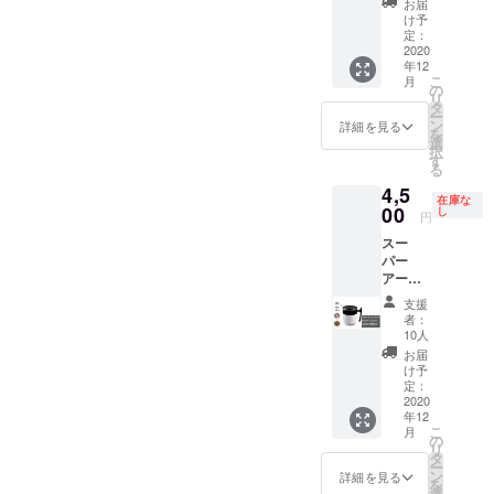
Twitter→@Ic
お届
円 全国
け予
eFungs_Off
送料込
定：
インスタグ
み(離島
2020
年12
を除き)
ラム
こ
月
の
→icefungs_o
リ
タ
ー
fficial
ン
詳細を見る
を
選
インスタグ
択
す
る
ラムフォロ
4,5
ワー500人突
在庫な
00
し
円
破！！！あ
りがとうご
スー
パー
ざいます！
アー
リー
支援
バード
者：
通常販
10人
売予定
お届
価格
け予
8800円
定：
→4500
2020
年12
円 先着
こ
月
10名様
の
リ
限定 全
タ
ー
国送料
ン
詳細を見る
を
込み(離
選