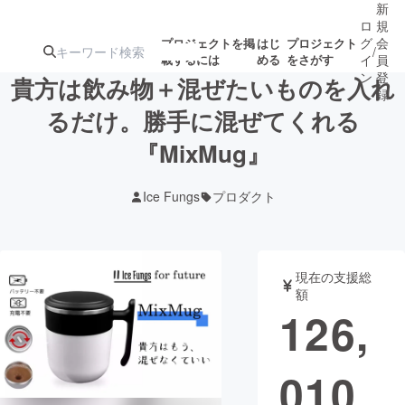
新
ロ
規
グ
会
プロジェクトを掲
はじ
プロジェクト
/
載するには
める
をさがす
イ
員
ン
登
貴方は飲み物＋混ぜたいものを入れ
録
るだけ。勝手に混ぜてくれる
『MixMug』
人気のプロ
注目のリ
注目の新着プロ
募集終了が近いプ
もうすぐ公開
ジェクト
ターン
ジェクト
ロジェクト
されます
Ice Fungs
プロダクト
アート・写真
音楽
現在の支援総
テクノロジー・ガジェット
ゲーム・サ
額
126,
映像・映画
書籍・雑誌
010
ビジネス・起業
チャレンジ