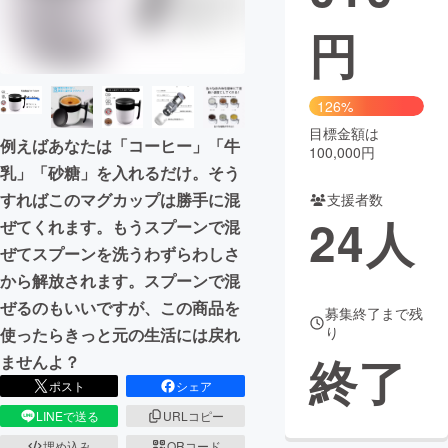
円
まちづくり・地域活性化
CAMPFIRE for Social Good
CAMPFIRE Creation
126%
CAMPFIREふるさと納税
machi-ya
コミュニティ
目標金額は
例えばあなたは「コーヒー」「牛
100,000円
乳」「砂糖」を入れるだけ。そう
すればこのマグカップは勝手に混
支援者数
24
人
ぜてくれます。もうスプーンで混
ぜてスプーンを洗うわずらわしさ
から解放されます。スプーンで混
ぜるのもいいですが、この商品を
募集終了まで残
り
使ったらきっと元の生活には戻れ
終了
ませんよ？
ポスト
シェア
LINEで送る
URLコピー
埋め込み
QRコード