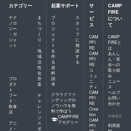
カテゴリー
起案サポート
サ
CAMP
ー
FIRE
テク
ま
プ
ス
ビ
につい
ノロ
ち
ロ
タ
ス
て
ジー
づ
ジ
ッ
・ガ
く
ェ
フ
CAM
CAMP
ジェ
り
ク
に
PFI
FIREと
ット
・
ト
相
RE
は
地
を
談
CAM
あんし
域
作
す
PFI
ん・安
活
る
る
RE
全への
性
資
コ
取り組
化
料
ミュ
み
プロ
音
請
ニ
ニュー
ダク
楽
求
ティ
ス
ト
CAM
ヘルプ
クラウドファ
フー
チ
PFI
お問い
ンディングの
ド・
ャ
RE
合わせ
ノウハウを無
飲食
レ
Crea
料で学ぼう
店
ン
tion
各種規定
CAMPFIRE
ジ
CAM
アカデミー
アニ
ス
利用規
PFI
メ・
ポ
約
RE