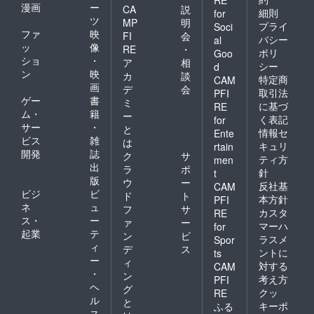
漫画
ー
CA
説
細則
for
ツ
MP
明
プライ
Soci
ファ
映
FI
会
バシー
al
ッ
像
RE
・
ポリ
Goo
ショ
・
ア
相
シー
d
ン
映
カ
談
特定商
CAM
画
デ
会
取引法
PFI
ゲー
書
ミ
に基づ
RE
ム・
籍
ー
く表記
for
サー
・
と
情報セ
Ente
ビス
雑
は
キュリ
rtain
開発
誌
ク
サ
ティ方
men
出
ラ
ポ
針
t
版
ウ
ー
反社基
CAM
ビジ
ビ
ド
ト
本方針
PFI
ネ
ュ
フ
サ
カスタ
RE
ス・
ー
ァ
ー
マーハ
for
起業
テ
ン
ビ
ラスメ
Spor
ィ
デ
ス
ントに
ts
ー
ィ
対する
CAM
・
ン
考え方
PFI
ヘ
グ
クッ
RE
ル
と
キーポ
ふる
ス