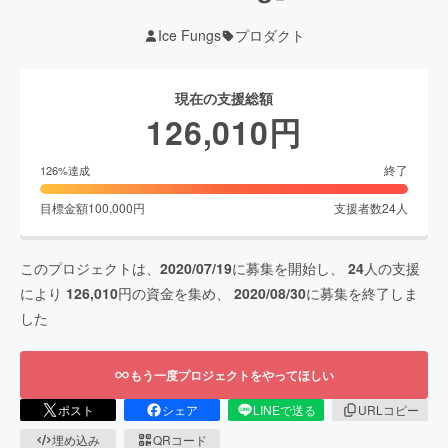
Ice Fungs
プロダクト
現在の支援総額
126,010
円
終了
126
%達成
目標金額
100,000
円
支援者数
24
人
このプロジェクトは、
2020/07/19
に募集を開始し、
24
人の支援
により
126,010
円の資金を集め、
2020/08/30
に募集を終了しま
した
もう一度プロジェクトをやってほしい
ポスト
シェア
LINEで送る
URLコピー
埋め込み
QRコード