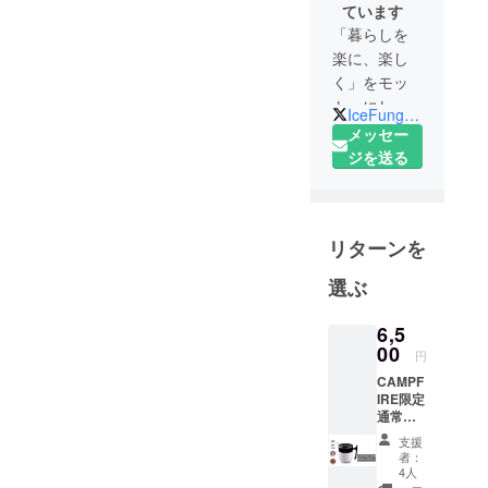
ています
「暮らしを
楽に、楽し
く」をモッ
トーにして
IceFungs_Off
います！
メッセー
クラウド
ジを送る
ファンディ
ング終了後
もBASE、
リターンを
Amazonで商
品を販売い
選ぶ
たします。
インスタグ
6,5
ラム、ツ
00
円
イッターの
CAMPF
方もチェッ
IRE限定
クよろしく
通常販
売予定
お願いいた
支援
価格
者：
します。
8800円
4人
→6500