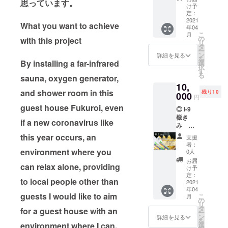
まし
思っています。
ずっと
揚平の
前に予
ネーム
け予
た。雪
探し求
雪室
約して
定：
をご記
室じゃ
めてき
じゃが
2021
下さ
入くだ
What you want to achieve
がいも
た野菜
年04
いも
い。
さい。
は、雪
こ
だった
月
（内
の
あなた
with this project
深い青
リ
ので
容 3
4
タ
のロ
森の冬
ー
す。
箱 3キ
月、5
ン
ゴ、写
詳細を見る
だから
を
ロ×3=9
By installing a far-infrared
月、8月
選
真等、
こそ出
択
キロ）
のご予
す
あなた
来る野
る
sauna, oxygen generator,
有限会
約は、
の住所
菜で
10,
社サニ
早めに
等、詳
す。デ
and shower room in this
残り10
タス
000
お願い
細を添
円
メリッ
ガーデ
致しま
付して
guest house Fukuroi, even
トと考
◎ I-9
ンさん
す。
下さ
えられ
嶽き
のホー
い。 宜
if a new coronavirus like
がちな
み 真
ムペー
こ
しくお
雪を味
空パッ
ジより
ちらは
this year occurs, an
願い致
支援
方につ
ク （内
抜粋 雪
黒石駅
しま
者：
けた、
容 8本
environment where you
室じゃ
から徒
0人
す。
私の
入り）
がいも
歩2分
お届
ずっと
can relax alone, providing
有限会
との出
の、駅
け予
探し求
社
会い 雪
定：
前のゲ
to local people other than
めてき
ANEKK
2021
国の農
ストハ
た野菜
年04
O(あ
業者に
ウス
guests I would like to aim
こ
だった
月
ねっ
とって
の
で、メ
リ
ので
こ)
常に悩
タ
ゾネッ
for a guest house with an
ー
す。
ホーム
みの種
ン
トタイ
詳細を見る
を
ページ
である
environment where I can.
選
プの部