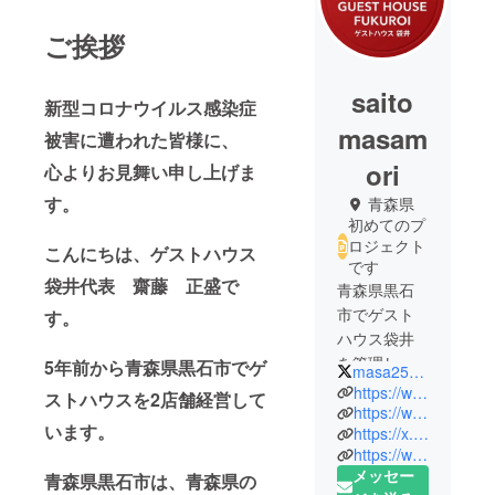
ご挨拶
saito
新型コロナウイルス感染症
masam
被害に遭われた皆様に、
ori
心よりお見舞い申し上げま
す。
青森県
初めてのプ
ロジェクト
こんにちは、ゲストハウス
です
袋井代表 齋藤 正盛で
青森県黒石
市でゲスト
す。
ハウス袋井
を管理して
5年前から青森県黒石市でゲ
masa2525sigeji
います。
https://www.guesthousefukuroi.com/cont15/main.html
ストハウスを2店舗経営して
世界各国の
https://www.guesthousefukuroi.com/
います。
https://x.com/masa2525sigeji
方々、日本
https://www.facebook.com/profile.php?id=100011442730165
のいろいろ
メッセー
青森県黒石市は、青森県の
な方々との