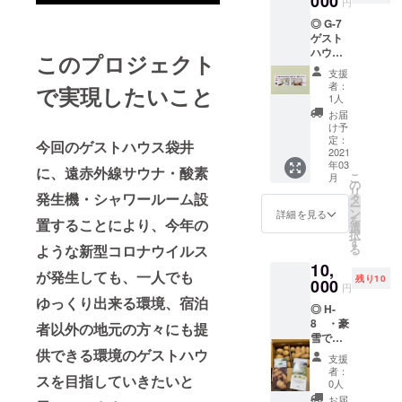
000
をする
円
るまで
円、
致しま
事で、
に高め
◎ G-7
3,0000
す。
芋は凍
てくれ
ゲスト
円…と
るまい
るので
ハウス
ご自身
このプロジェクト
とデン
す。
サイト
でお決
プンを
支援
「これ
ウの3泊
めいた
者：
糖に変
で実現したいこと
だ！」
4日宿泊
だけま
1人
え、細
と感じ
チケッ
す。
お届
胞内の
まし
ト「提
◆ネー
け予
溶液濃
た。雪
供」し
ムプ
定：
今回のゲストハウス袋井
度を高
室じゃ
ます。
2021
レート
める事
がいも
年03
をゲス
に、遠赤外線サウナ・酸素
が分か
は、雪
こ
月
一枚
トハウ
の
りまし
深い青
リ
で2名様
発生機・シャワールーム設
スに設
タ
た。通
森の冬
ー
迄宿泊
置しま
ン
詳細を見る
常5度前
だから
を
置することにより、今年の
可能で
す。
選
後の糖
こそ出
択
す。
※A4サ
す
度を雪
来る野
ような新型コロナウイルス
る
イズ
が10度
菜で
10,
※期
ラミ
が発生しても、一人でも
を超え
す。デ
残り10
間
000
ネート
円
るまで
メリッ
2021/06
加工し
ゆっくり出来る環境、宿泊
に高め
トと考
◎ H-
/01～
て飾り
てくれ
えられ
8 ・豪
2024/05
者以外の地元の方々にも提
ます。
るので
がちな
雪で有
/31迄
※支援
す。
雪を味
名な
供できる環境のゲストハウ
有効3年
時、必
支援
「これ
方につ
酸ヶ湯
間
ず備考
者：
だ！」
けた、
スを目指していきたいと
温泉 近
欄にご
0人
と感じ
私の
く、沖
事
希望の
お届