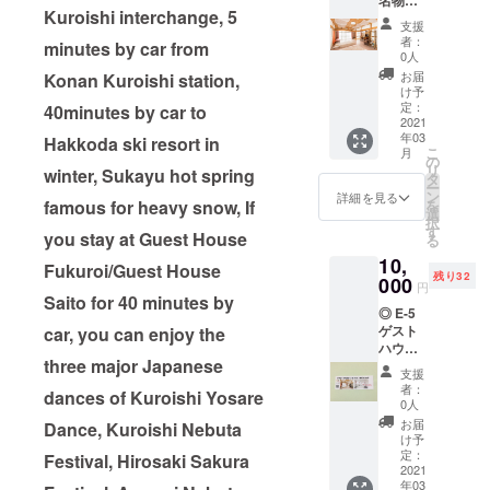
名物料
ジより
中、私
Kuroishi interchange, 5
理等の
抜粋 雪
が出
支援
メッ
室じゃ
会った
者：
minutes by car from
セージ
がいも
のがこ
0人
を送り
との出
の雪室
お届
Konan Kuroishi station,
ます。
会い 雪
じゃが
け予
・ B1
国の農
定：
40minutes by car to
いもで
グラン
2021
業者に
した。
年03
プリに
Hakkoda ski resort in
とって
村の仲
こ
月
出た、
常に悩
の
間が自
リ
winter, Sukayu hot spring
つゆ焼
みの種
タ
家用に
ー
きそば
である
ン
雪に埋
詳細を見る
famous for heavy snow, If
を
冬場の
選
めてい
択
・ け
仕事に
す
た芋を
you stay at Guest House
る
の汁
つい
食べさ
10,
て、
せて頂
Fukuroi/Guest House
残り32
・ 貝焼
000
様々な
いた時
円
きみそ
Saito for 40 minutes by
可能性
の感動
◎ E-5
等・・
を模索
は今も
ゲスト
car, you can enjoy the
・
する
忘れら
ハウス
中、私
れませ
three major Japanese
袋井の3
が出
ん。 余
支援
泊4日宿
会った
りの美
者：
dances of Kuroishi Yosare
泊チ
のがこ
0人
味しさ
ケット
の雪室
に心底
お届
Dance, Kuroishi Nebuta
「提
じゃが
け予
驚き、
供」し
定：
いもで
Festival, Hirosaki Sakura
どうし
ます。
2021
した。
てこん
年03