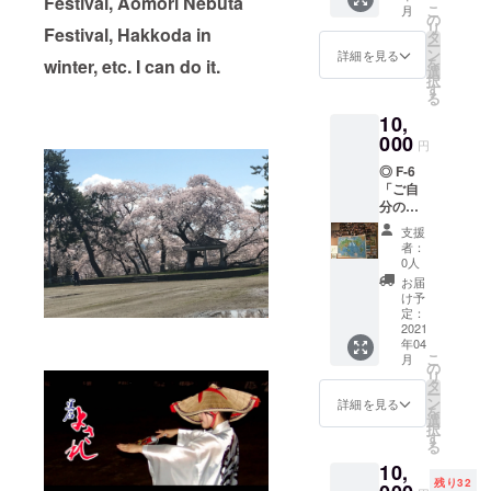
Festival, Aomori Nebuta
村の仲
なに甘
こ
月
一枚
の
間が自
くなる
リ
Festival, Hakkoda in
で2名様
タ
家用に
のかを
ー
迄宿泊
ン
雪に埋
詳細を見る
調べた
を
winter, etc. I can do it.
可能で
選
めてい
とこ
択
す。
す
た芋を
ろ、氷
る
食べさ
温近く
10,
※期
せて頂
で貯蔵
間
000
いた時
をする
円
2021/06
の感動
事で、
◎ F-6
/01～
は今も
芋は凍
「ご自
2024/05
忘れら
るまい
分の名
/31迄
れませ
とデン
前や、
有効3年
ん。 余
プンを
支援
会社等
間
りの美
者：
糖に変
をア
0人
味しさ
え、細
ピール
事
に心底
お届
胞内の
して頂
前に予
け予
驚き、
溶液濃
ける方
約して
定：
どうし
度を高
は！」
2021
下さ
てこん
める事
年04
こちら
い。
なに甘
が分か
こ
月
をご選
の
くなる
りまし
リ
択くだ
4
タ
のかを
た。通
ー
さい。
月、5
ン
詳細を見る
調べた
常5度前
を
支援額
月、8月
選
とこ
後の糖
択
は、
のご予
す
ろ、氷
度を雪
る
1,0000
約は、
温近く
が10度
10,
円、
早めに
で貯蔵
を超え
残り32
2,0000
お願い