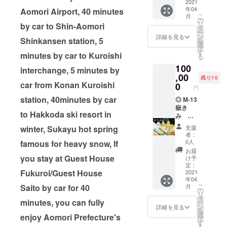
お礼の
いも
2021
が分か
年04
Aomori Airport, 40 minutes
気持ち
（内
りまし
こ
月
を込め
容 5
の
た。通
リ
by car to Shin-Aomori
てメッ
箱 3キ
タ
常5度前
ー
セージ
ロ
ン
後の糖
詳細を見る
Shinkansen station, 5
を
を送り
×5=15
選
度を雪
択
ます。
キロ）
す
が10度
minutes by car to Kuroishi
る
◎活動
有限会
を超え
100
報告を
社サニ
interchange, 5 minutes by
るまで
しま
タス
,00
に高め
残り10
す。
ガーデ
car from Konan Kuroishi
0
てくれ
円
ンさん
るので
station, 40minutes by car
のホー
◎ M-13
す。
ムペー
嶽き
「これ
to Hakkoda ski resort in
ジより
み 真
だ！」
抜粋 雪
空パッ
と感じ
winter, Sukayu hot spring
支援
室じゃ
ク （内
まし
者：
がいも
容 8本
た。雪
0人
famous for heavy snow, If
との出
入り
室じゃ
お届
会い 雪
×3=24
you stay at Guest House
がいも
け予
国の農
本） 有
定：
は、雪
Fukuroi/Guest House
業者に
限会社
2021
深い青
年04
とって
ANEKK
森の冬
こ
Saito by car for 40
月
常に悩
O(あ
の
だから
リ
みの種
ねっ
タ
こそ出
minutes, you can fully
ー
である
こ)
ン
来る野
詳細を見る
を
冬場の
ホーム
選
菜で
enjoy Aomori Prefecture's
択
仕事に
ページ
す
す。デ
る