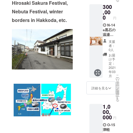
つい
より抜
Hirosaki Sakura Festival,
メリッ
300
て、
粋 茹で
トと考
Nebuta Festival, winter
様々な
たての
,00
えられ
可能性
おいし
0
がちな
円
borders in Hakkoda, etc.
を模索
さを、
雪を味
する
そのま
◎ N-14
方につ
中、私
ま
※黒石の
けた、
が出
ぎゅっ
温湯こ
私の
会った
と真空
けしの
ずっと
支援
のがこ
パック
情報送
探し求
者：
の雪室
にしま
りま
めてき
0人
じゃが
した。
す。 ゲ
た野菜
お届
いもで
霊峰岩
ストハ
だった
け予
した。
木山の
ウス袋
定：
ので
村の仲
嶽地区
井・ゲ
2021
す。
年03
間が自
で栽培
ストハ
こ
月
家用に
された
ウスサ
の
リ
雪に埋
もぎた
イトウ
タ
ー
めてい
てのと
の近況
ン
詳細を見る
を
た芋を
うもろ
報告。
選
択
食べさ
こし
す
る
せて頂
を、す
1,0
いた時
ばやく
の感動
加熱処
00,
は今も
理して
000
円
忘れら
います
れませ
ので、
◎ O-15
ん。 余
フレッ
津軽