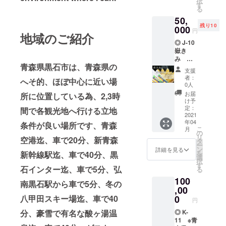
択
より抜
冬場の
す
屋で
る
粋 茹で
仕事に
す。
50,
たての
つい
残り10
おいし
000
て、
円
地域のご紹介
さを、
様々な
◎ J-10
そのま
可能性
嶽き
ま
を模索
み 真
ぎゅっ
する
青森県黒石市は、青森県の
空パッ
と真空
中、私
支援
ク （内
パック
が出
者：
へそ的、ほぼ中心に近い場
容 8本
にしま
会った
0人
入り
した。
のがこ
お届
所に位置している為、2,3時
×2=16
霊峰岩
の雪室
け予
本） 有
木山の
定：
じゃが
間で各観光地へ行ける立地
限会社
2021
嶽地区
いもで
年04
ANEKK
条件が良い場所です、青森
で栽培
した。
こ
月
O(あ
された
の
村の仲
リ
空港迄、車で20分、新青森
ねっ
もぎた
タ
間が自
ー
こ)
てのと
ン
家用に
詳細を見る
を
新幹線駅迄、車で40分、黒
ホーム
うもろ
選
雪に埋
択
ページ
こし
す
めてい
石インター迄、車で5分、弘
る
より抜
を、す
た芋を
100
粋 茹で
ばやく
食べさ
南黒石駅から車で5分、冬の
たての
,00
加熱処
せて頂
おいし
理して
八甲田スキー場迄、車で40
0
いた時
円
さを、
います
の感動
分、豪雪で有名な酸ヶ湯温
そのま
◎ K-
ので、
は今も
ま
11 ※青
フレッ
忘れら