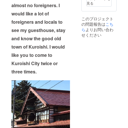
えられ
見る
almost no foreigners. I
がちな
雪を味
would like a lot of
方につ
このプロジェクト
けた、
foreigners and locals to
の問題報告は
こち
私の
ずっと
ら
よりお問い合わ
see my guesthouse, stay
探し求
せください
めてき
and know the good old
た野菜
town of Kuroishi. I would
だった
ので
like you to come to
す。
Kuroishi City twice or
three times.