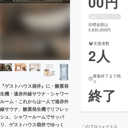
00
円
まちづくり・地域活性化
0%
目標金額は
CAMPFIRE for Social Good
CAMPFIRE Creation
3,830,000円
CAMPFIREふるさと納税
machi-ya
コミュニティ
支援者数
2
人
募集終了まで残
り
『ゲストハウス袋井』に・酸素発
終了
生機・遠赤外線サウナ・シャワー
ルーム・これからは一人で遠赤外
線サウナ、酸素発生機でリフレッ
シュ、シャワールームでサッパ
リ、ゲストハウス袋井でゆっく
このプロジェクトは、