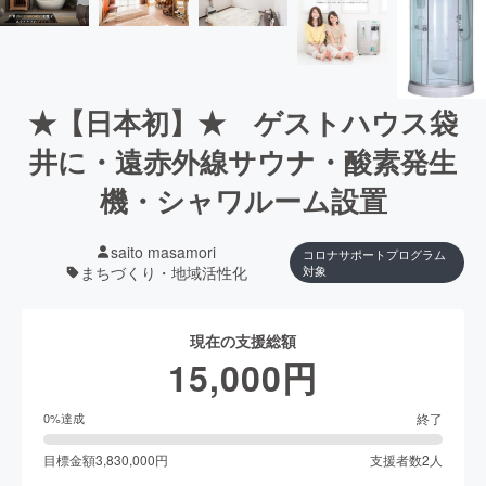
★【日本初】★ ゲストハウス袋
井に・遠赤外線サウナ・酸素発生
機・シャワルーム設置
saito masamori
コロナサポートプログラム
まちづくり・地域活性化
対象
現在の支援総額
15,000
円
終了
0
%達成
目標金額
3,830,000
円
支援者数
2
人