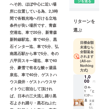
ジを送る
繋がりを大
へそ的、ほぼ中心に近い場
事にしてい
所に位置している為、2,3時
きたいと
間で各観光地へ行ける立地
思っていま
リターンを
す。
条件が良い場所です、青森
選ぶ
又、沖揚平
空港迄、車で20分、新青森
目屋地区の
新幹線駅迄、車で40分、黒
フルーツの
目標金額
様な本当に
石インター迄、車で5分、弘
未達なら
美味しい野
全額返金
南黒石駅から車で5分、冬の
されます
菜の作付け
八甲田スキー場迄、車で40
(All-or-
体験、野菜
Nothing
分、豪雪で有名な酸ヶ湯温
の収穫体験
方式)
が出来る繋
泉迄、車で40分、ゲストハ
1,0
がりを作っ
00
ウス袋井・ゲストハウスサ
円
ていきたい
◎ A-
イトウに宿泊して頂けれ
と思ってい
1 「と
にかく
ば、日本の三大流し踊り黒
応援し
支援
石よされ踊り・黒石ねぶた
た
者：
い！」
0人