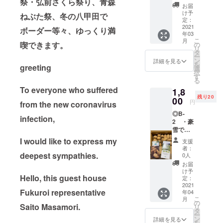
祭・弘前さくら祭り、青森
と言っ
お届
ていた
け予
ねぶた祭、冬の八甲田で
だける
定：
方はこ
2021
ボーダー等々、ゆっくり満
年03
ちらを
こ
月
ご選択
喫できます。
の
リ
くださ
タ
ー
い。 支
ン
詳細を見る
を
greeting
援額
選
択
は、
す
る
1,000
To everyone who suffered
1,8
円、
残り20
2,000
00
円
from the new coronavirus
円、
◎B-
3,000
infection,
2 ・豪
円…と
雪で有
ご自身
名な
でお決
I would like to express my
支援
酸ヶ湯
めいた
者：
温泉 近
deepest sympathies.
だけま
0人
く、沖
す。 支
お届
揚平の
援して
け予
Hello, this guest house
雪室
くだ
定：
じゃが
2021
さった
Fukuroi representative
年04
いも
方の
こ
月
（内
メール
の
Saito Masamori.
リ
容 1
アドレ
タ
ー
箱 3キ
スに、
ン
詳細を見る
を