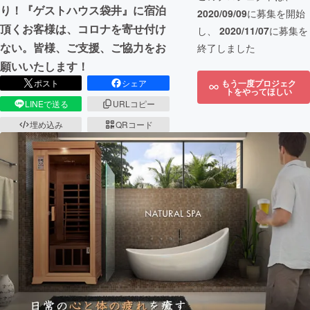
り！『ゲストハウス袋井』に宿泊
2020/09/09
に募集を開始
頂くお客様は、コロナを寄せ付け
し、
2020/11/07
に募集を
ない。皆様、ご支援、ご協力をお
終了しました
願いいたします！
もう一度プロジェク
ポスト
シェア
トをやってほしい
LINEで送る
URLコピー
埋め込み
QRコード