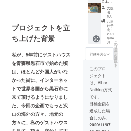
りの美
シュな
じょん
味しさ
味がい
がら節
支援
に心底
つでも
発祥の
者：
驚き、
お楽し
地の情
0人
どうし
みいた
報メッ
お届
てこん
だけま
セージ
プロジェクトを立
け予
なに甘
す！
送りま
定：
くなる
す。
2021
ち上げた背景
年04
のかを
こ
月
調べた
・
の
リ
とこ
貴方の
タ
ー
ろ、氷
ネーム
ン
私が、5年前にゲストハウス
詳細を見る
を
温近く
プレー
選
択
で貯蔵
トをゲ
を青森県黒石市で始めた頃
す
る
をする
ストハ
このプロ
は、ほとんど外国人がいな
事で、
ウスに
ジェクト
芋は凍
設置し
かった街に、インターネッ
るまい
ます。
は、All-or-
とデン
トで世界各国から黒石市に
Nothing方式
プンを
・
糖に変
黒石市
です。
来て頂けるようになりまし
え、細
特産お
目標金額を
胞内の
土送り
た、今回の企画でもっと沢
溶液濃
ます。
達成した場
山の海外の方々、地元の
度を高
合にのみ、
める事
A3サ
方々に、私のゲストハウス
が分か
イズ
2020/11/07
りまし
ラミ
を見て、頂き、宿泊して古