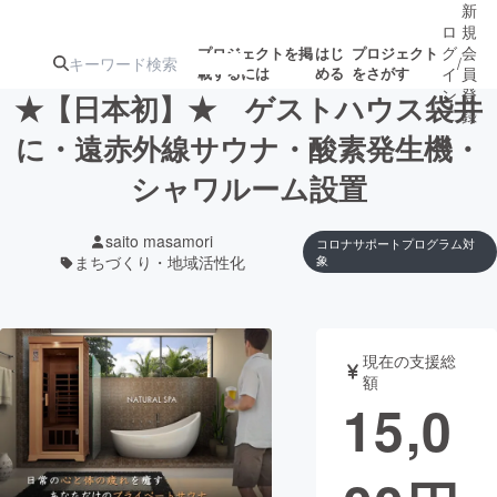
新
ロ
規
グ
会
プロジェクトを掲
はじ
プロジェクト
/
載するには
める
をさがす
イ
員
ン
登
★【日本初】★ ゲストハウス袋井
録
に・遠赤外線サウナ・酸素発生機・
シャワルーム設置
人気のプロ
注目のリ
注目の新着プロ
募集終了が近いプ
もうすぐ公開
ジェクト
ターン
ジェクト
ロジェクト
されます
saito masamori
コロナサポートプログラム対
まちづくり・地域活性化
象
アート・写真
音楽
テクノロジー・ガジェット
ゲーム・サ
現在の支援総
額
15,0
映像・映画
書籍・雑誌
ビジネス・起業
チャレンジ