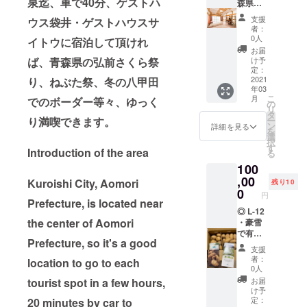
泉迄、車で40分、ゲストハ
ぎゅっ
森県で
シュな
れませ
と真空
一番最
味がい
ん。 余
支援
ウス袋井・ゲストハウスサ
パック
初に開
つでも
りの美
者：
にしま
催され
お楽し
味しさ
0人
イトウに宿泊して頂けれ
した。
る、
みいた
に心底
お届
霊峰岩
7/30、
だけま
ば、青森県の弘前さくら祭
驚き、
け予
木山の
黒石ね
す！
定：
どうし
嶽地区
ぶた祭
2021
り、ねぶた祭、冬の八甲田
てこん
年03
で栽培
りの情
なに甘
こ
月
でのボーダー等々、ゆっく
された
報送り
の
くなる
リ
もぎた
ます。
タ
のかを
り満喫できます。
ー
てのと
50
ン
調べた
詳細を見る
を
うもろ
台以上
選
とこ
択
こし
出陣
す
ろ、氷
Introduction of the area
る
を、す
温近く
100
ばやく
で貯蔵
加熱処
,00
をする
Kuroishi City, Aomori
残り10
理して
0
事で、
円
います
Prefecture, is located near
芋は凍
ので、
◎ L-12
るまい
the center of Aomori
フレッ
・豪雪
とデン
シュな
で有名
プンを
Prefecture, so it's a good
味がい
な酸ヶ
糖に変
支援
つでも
湯温泉
え、細
者：
location to go to each
お楽し
近く、
胞内の
0人
みいた
沖揚平
溶液濃
tourist spot in a few hours,
お届
だけま
の雪室
度を高
け予
す！ ◎
じゃが
定：
20 minutes by car to
める事