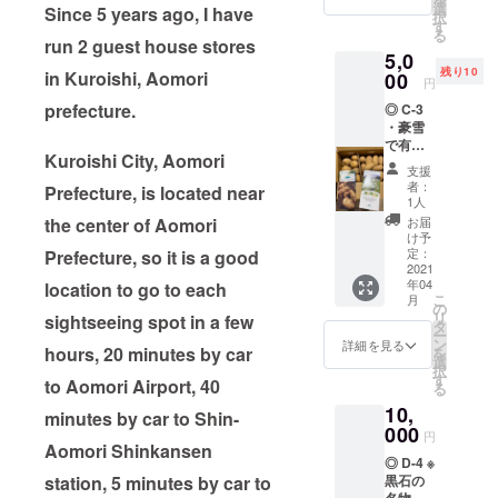
ロ） 有
ゲスト
選
Since 5 years ago, I have
択
限会社
ハウス
す
る
サニタ
袋井か
run 2 guest house stores
5,0
スガー
ら、お
残り10
in Kuroishi, Aomori
デンさ
00
礼の
円
んの
メール
prefecture.
◎ C-3
ホーム
と、動
・豪雪
ページ
画をお
で有名
より抜
送りさ
Kuroishi City, Aomori
な酸ヶ
粋 雪室
せてい
支援
湯温泉
じゃが
ただき
者：
Prefecture, is located near
近く、
いもと
ます。
1人
沖揚平
の出会
the center of Aomori
お届
の雪室
い 雪国
け予
じゃが
の農業
定：
Prefecture, so it is a good
いも
2021
者に
年04
location to go to each
（内
とって
こ
月
容 2
常に悩
の
リ
sightseeing spot in a few
箱 3キ
みの種
タ
ー
ロ×2=6
である
ン
詳細を見る
hours, 20 minutes by car
を
キロ）
冬場の
選
択
有限会
仕事に
す
to Aomori Airport, 40
る
社サニ
つい
10,
タス
て、
minutes by car to Shin-
ガーデ
000
様々な
円
ンさん
Aomori Shinkansen
可能性
◎ D-4 ※
のホー
を模索
station, 5 minutes by car to
黒石の
ムペー
する