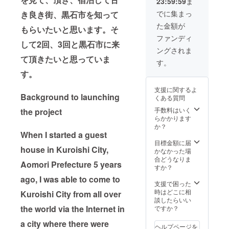
23:59:59
ま
た。通
ネート
常5度前
加工し
でに集まっ
き良き街、黒石市を知って
後の糖
て飾り
た金額が
度を雪
ます。
もらいたいと思います。そ
が10度
※支援
ファンディ
を超え
時、必
して2回、3回と黒石市に来
ングされま
るまで
ず備考
て頂きたいと思っていま
に高め
欄にご
す。
てくれ
希望の
す。
るので
ネーム
す。
をご記
支援に関するよ
「これ
入くだ
Background to launching
くある質問
だ！」
さい。
と感じ
あなた
手数料はいく
the project
まし
のロ
らかかります
た。雪
ゴ、写
か？
室じゃ
真等、
When I started a guest
がいも
あなた
目標金額に届
house in Kuroishi City,
は、雪
の住所
かなかった場
深い青
等、詳
合どうなりま
Aomori Prefecture 5 years
森の冬
細を添
すか？
だから
付して
ago, I was able to come to
こそ出
下さ
支援で困った
来る野
い。 宜
時はどこに相
Kuroishi City from all over
菜で
しくお
談したらいい
す。デ
願い致
the world via the Internet in
ですか？
メリッ
しま
a city where there were
トと考
す。
ヘルプページを