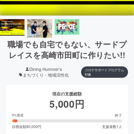
職場でも自宅でもない、サードプ
レイスを高崎市田町に作りたい!!
Dining Hummer's
コロナサポートプログラム
まちづくり・地域活性化
対象
現在の支援総額
5,000
円
終了
5
%達成
目標金額
90,000
円
支援者数
1
人