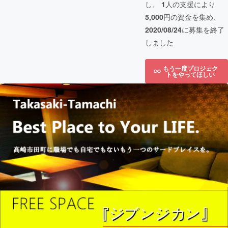
し、
1
人の支援により
5,000
円の資金を集め、
2020/08/24
に募集を終了
しました
もう一度プロジェク
トをやってほしい