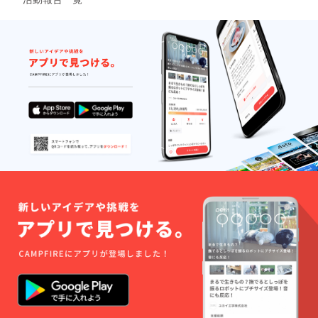
て確認
員登録
除する
させて
が必要
ことが
いただ
です。
可能で
きま
※VISA
す。
す。
、
６．お
３．営
Master
客様の
業開始
、
ご意見
～２か
AMERI
を伺い
月以内
CAN
ながら
に初回
EXPRE
ご利用
ご利用
SSカー
のシス
をお願
ドの
テムな
いいた
み、ご
ど微調
しま
利用い
整させ
す。
ただけ
ていた
（やむ
ます。
だく可
を得な
５．会
能性も
い状況
員登録
あるこ
の場合
はいつ
とをご
はご連
でも解
了承く
絡の上
除する
ださ
ご相談
ことが
い。
くださ
可能で
い。）
す。
４．初
６．お
回ご利
客様の
用時に
ご意見
クレ
を伺い