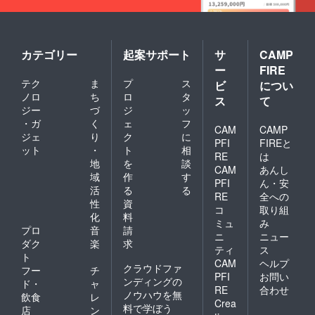
ジット
ながら
カード
ご利用
での会
のシス
員登録
テムな
が必要
ど微調
カテゴリー
起案サポート
サ
CAMP
です。
整させ
ー
FIRE
※VISA
ていた
テク
ま
プ
ス
ビ
につい
、
だく可
Master
ノロ
ち
ロ
タ
能性も
ス
て
、
あるこ
ジー
づ
ジ
ッ
AMERI
とをご
・ガ
く
ェ
フ
CAM
CAMP
CAN
了承く
ジェ
り
ク
に
EXPRE
ださ
PFI
FIREと
ット
・
ト
相
SSカー
い。
RE
は
地
を
談
ドの
CAM
あんし
み、ご
域
作
す
PFI
ん・安
利用い
活
る
る
RE
全への
ただけ
性
資
ます。
コ
取り組
化
料
５．会
ミュ
み
プロ
音
請
員登録
ニ
ニュー
はいつ
ダク
楽
求
ティ
ス
でも解
ト
CAM
ヘルプ
除する
クラウドファ
フー
チ
ことが
PFI
お問い
ンディングの
ド・
ャ
可能で
RE
合わせ
ノウハウを無
飲食
レ
す。
Crea
料で学ぼう
６．お
店
ン