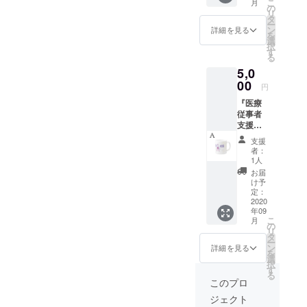
こ
月
【ご支
格コー
の
楽しん
リ
援お礼
ヒーが
タ
でいた
ー
のメー
毎日何
ン
だけれ
詳細を見る
を
ル】 →
杯でも
選
ばと考
択
月額
飲み放
す
えてお
る
￥2,980
題」※
りま
5,0
-が１か
コー
す。 ◆
月間お
00
ヒーの
特記事
円
試しい
みのご
項◆
『医療
ただけ
利用も
１．営
従事者
る権
もちろ
業開始
支援当
利。
ん可
は９月
社オリ
【軽食
能。
１日～
支援
ジナル
メ
◆「ipa
を予定
者：
ロゴ』
ニュー
dの貸し
1人
してお
を使用
＋コー
出し」
ります
お届
したマ
ヒー以
→動
け予
が数日
グカッ
外の別
定：
画・読
の前後
プ。 コ
2020
料金メ
書など
はご了
年09
ロナ禍
ニュー
自由に
承下さ
こ
月
での
2700円
の
楽しん
い。
リ
様々な
分の食
タ
でいた
２．初
ー
社会問
事券】
ン
だけれ
詳細を見る
回ご利
を
題の解
★月額
選
ばと考
用時に
択
決に対
会員様
す
えてお
当プロ
る
しての
は下記
りま
このプロ
ジェク
本プロ
サービ
す。 ◆
トご支
ジェクト
ジェク
スも付
特記事
援者で