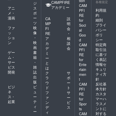
tion
各種規定
客様の
CAMPFIRE
ジ
CAM
ご意見
アカデミー
アニ
ス
利用規
PFI
を伺い
メ・
ポ
ながら
約
RE
漫画
ー
CA
説
ご利用
細則
for
ツ
のシス
MP
明
プライ
Soci
テムな
ファ
映
FI
会
バシー
al
ど微調
ッ
像
RE
・
ポリ
Goo
整させ
ショ
・
ア
相
ていた
シー
d
ン
映
カ
談
だく可
特定商
CAM
画
能性も
デ
会
取引法
PFI
あるこ
ゲー
書
ミ
に基づ
RE
とをご
ム・
籍
ー
く表記
for
了承く
サー
・
と
情報セ
ださ
Ente
ビス
雑
は
い。
キュリ
rtain
開発
誌
７．食
ク
サ
ティ方
men
事券は
出
ラ
ポ
針
t
３００
版
ウ
ー
反社基
CAM
円単位
ビジ
ビ
ド
ト
本方針
PFI
で送ら
ネ
ュ
フ
サ
せてい
カスタ
RE
ス・
ー
ァ
ー
ただき
マーハ
for
起業
テ
ます。
ン
ビ
ラスメ
Spor
おつり
ィ
デ
ス
ントに
ts
は発生
ー
ィ
対する
CAM
致しま