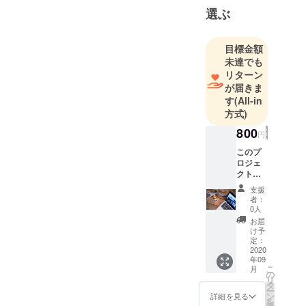
「izakaya に
選ぶ
し季」
「izakaya く
ら田〜
目標金額
未達でも
燎〜」の4店
リターン
舗を経営し
が届きま
ています。
す
(All-in
方式)
800
円
このプ
ロジェ
クトを
応援し
支援
ていた
者：
だける
0人
方に
お届
『感謝
け予
のお手
定：
紙』と
2020
年09
『ジブ
こ
月
ンジカ
の
リ
ン１日
タ
ー
体験チ
ン
詳細を見る
を
ケッ