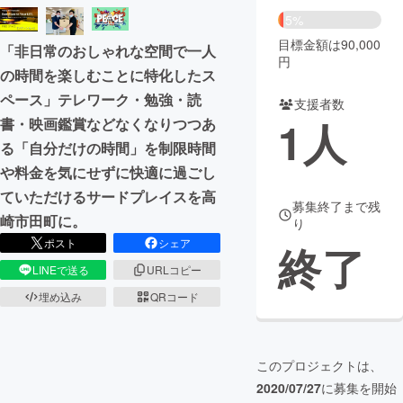
5%
まちづくり・地域活性化
目標金額は90,000
「非日常のおしゃれな空間で一人
円
の時間を楽しむことに特化したス
CAMPFIRE for Social Good
CAMPFIRE Creation
ペース」テレワーク・勉強・読
支援者数
CAMPFIREふるさと納税
machi-ya
コミュニティ
1
人
書・映画鑑賞などなくなりつつあ
る「自分だけの時間」を制限時間
や料金を気にせずに快適に過ごし
ていただけるサードプレイスを高
募集終了まで残
崎市田町に。
り
ポスト
シェア
終了
LINEで送る
URLコピー
埋め込み
QRコード
このプロジェクトは、
2020/07/27
に募集を開始