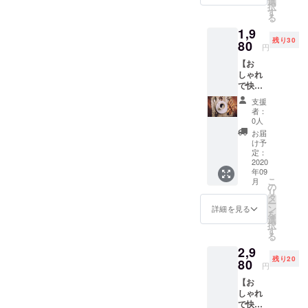
選
択
ト』を
す
る
お返し
1,9
致しま
残り30
す。 ※
80
円
チケッ
【お
トはお
しゃれ
手紙の
で快適
中に同
なフ
封させ
支援
リース
ていた
者：
ペース
だきま
0人
を使い
す。 も
お届
放題】
し紛失
け予
（会員
された
定：
様限
2020
場合は
年09
定）＋
コメン
こ
月
【ご支
ト欄も
の
リ
援お礼
しくは
タ
ー
のメー
下記に
ン
詳細を見る
を
ル】 →
ご連絡
選
択
月額
くださ
す
る
￥2,980
い。
2,9
-が１か
◆engro
残り20
月間お
80
w.tsuka
円
試しい
goshi@
【お
ただけ
gmail.c
しゃれ
る権
om 有効
で快適
利。 ★
期限