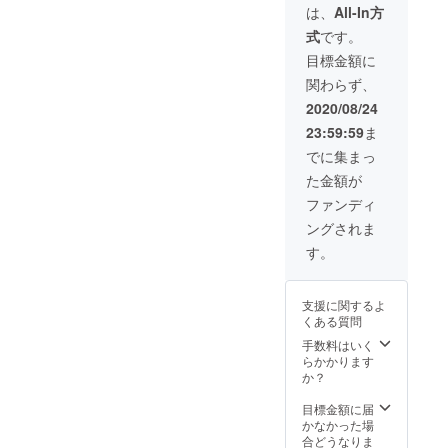
トを
いてき
項◆
は、
All-In方
あるこ
「応援
ます★
１．営
とを
式
です。
してい
◆「本
業開始
『お礼
ただけ
格コー
は９月
目標金額に
のメー
る方・
ヒーが
１日～
ル』に
関わらず、
サード
毎日何
を予定
て確認
プレイ
杯でも
してお
2020/08/24
させて
スは使
飲み放
ります
いただ
23:59:59
ま
わない
題」※
が数日
きま
けど応
コー
の前後
でに集まっ
す。
援する
ヒーの
はご了
３．営
た金額が
よ。」
みのご
承下さ
業開始
という
利用も
い。
ファンディ
～２か
方はこ
もちろ
２．初
月以内
ングされま
ちらで
ん可
回ご利
に初回
お願い
能。
用時に
す。
ご利用
致しま
◆「ipa
当プロ
をお願
す。 気
dの貸し
ジェク
いいた
持ちば
出し」
トご支
しま
支援に関するよ
かりで
→動
援者で
す。
くある質問
はあり
画・読
あるこ
（やむ
ます
書など
手数料はいく
とを
を得な
が、コ
自由に
らかかります
『お礼
い状況
ロナ禍
楽しん
か？
のメー
の場合
で闘っ
でいた
ル』に
はご連
ている
だけれ
目標金額に届
て確認
絡の上
人々が
ばと考
かなかった場
させて
ご相談
いるこ
えてお
合どうなりま
いただ
くださ