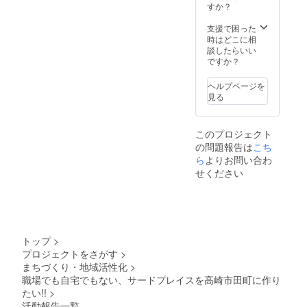
とに尊
りま
すか？
きま
い。）
敬と敬
す。 ◆
す。
４．初
意を込
特記事
支援で困った
３．営
回ご利
めてデ
項◆
時はどこに相
業開始
用時に
ザイン
１．営
談したらいい
～２か
クレ
してい
業開始
ですか？
月以内
ジット
ただき
は９月
に初回
カード
まし
１日～
ご利用
での会
ヘルプページを
た。 ◆
を予定
をお願
員登録
見る
４種類
してお
いいた
が必要
のデザ
ります
しま
です。
インか
が数日
す。
※VISA
このプロジェクト
らお選
の前後
（やむ
、
の問題報告は
こち
びくだ
はご了
を得な
Master
さい。
ら
よりお問い合わ
承下さ
い状況
、
→ご希
い。
の場合
せください
AMERI
望のデ
２．初
はご連
CAN
ザイン
回ご利
絡の上
EXPRE
を
用時に
ご相談
SSカー
A/B/C/D
当プロ
くださ
ドの
からお
ジェク
い。）
み、ご
選びい
トご支
４．初
利用い
トップ
>
ただき
援者で
回ご利
ただけ
プロジェクトをさがす
>
備考欄
あるこ
用時に
ます。
まちづくり・地域活性化
>
にご記
とを
クレ
５．会
入くだ
職場でも自宅でもない、サードプレイスを高崎市田町に作り
『お礼
ジット
員登録
さい。
のメー
たい!!
>
カード
はいつ
ル』に
での会
でも解
活動報告一覧