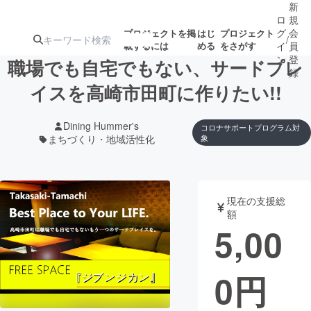
新
ロ
規
グ
会
プロジェクトを掲
はじ
プロジェクト
/
載するには
める
をさがす
イ
員
ン
登
職場でも自宅でもない、サードプレ
録
イスを高崎市田町に作りたい!!
人気のプロ
注目のリ
注目の新着プロ
募集終了が近いプ
もうすぐ公開
Dining Hummer's
コロナサポートプログラム対
ジェクト
ターン
ジェクト
ロジェクト
されます
まちづくり・地域活性化
象
アート・写真
音楽
現在の支援総
額
テクノロジー・ガジェット
ゲーム・サ
5,00
映像・映画
書籍・雑誌
0
円
ビジネス・起業
チャレンジ