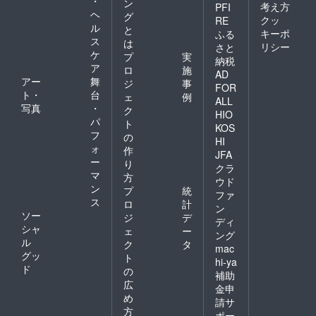
・
ン
せんの
考え方
PFI
ヘ
グ
でご了
クッ
RE
ル
承くだ
と
キーポ
ふる
さい。
ス
は
リシー
さと
ケ
プ
実
納税
ア
ロ
施
AD
アー
舞
ジ
事
FOR
ト・
台
ェ
例
ALL
写真
・
ク
HIO
パ
ト
KOS
フ
の
HI
ォ
作
JFA
ー
り
クラ
マ
方
ウド
ン
プ
統
ファ
ス
ロ
計
ン
ソー
ジ
デ
ディ
シャ
ェ
ー
ング
ル
ク
タ
mac
グッ
ト
hi-ya
ド
の
補助
広
金申
め
請サ
方
ポー