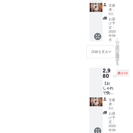
なフ
月額会
2020/10
支援
リース
員様は
/1~2020
者：
ペース
下記
/1/30
0人
を使い
サービ
お届
放題】
スも付
け予
（会員
いてき
定：
様限
2020
ます★
年09
定）＋
◆「本
こ
月
【ご支
格コー
の
リ
援お礼
ヒーが
タ
ー
のメー
毎日何
ン
詳細を見る
を
ル】 →
杯でも
選
択
月額
飲み放
す
る
￥2,980
題」※
2,9
-が２か
コー
残り10
月間お
80
ヒーの
円
試しい
みのご
【お
ただけ
利用も
しゃれ
る権
もちろ
で快適
利。 ★
ん可
なフ
月額会
能。
支援
リース
員様は
◆「ipa
者：
ペース
下記
dの貸し
0人
を使い
サービ
出し」
お届
放題】
スも付
→動
け予
（会員
いてき
定：
画・読
様限
2020
ます★
書など
年09
定）＋
◆「本
自由に