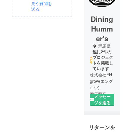
見や質問を
送る
Dining
Humm
er's
群馬県
他に2件の
プロジェク
トを掲載し
ています
株式会社EN
grow(エング
ロウ)
群馬県高崎
メッセー
市にて
ジを送る
「DiningHu
mmer's」
「izakaya く
リターンを
ら田」