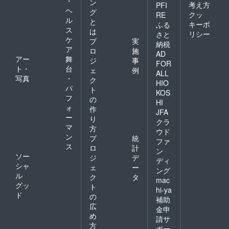
・
ン
せんの
考え方
PFI
ヘ
グ
でご了
クッ
RE
ル
承くだ
と
キーポ
ふる
さい。
ス
は
リシー
さと
ケ
プ
実
納税
ア
ロ
施
AD
アー
舞
ジ
事
FOR
ト・
台
ェ
例
ALL
写真
・
ク
HIO
パ
ト
KOS
フ
の
HI
ォ
作
JFA
ー
り
クラ
マ
方
ウド
ン
プ
統
ファ
ス
ロ
計
ン
ソー
ジ
デ
ディ
シャ
ェ
ー
ング
ル
ク
タ
mac
グッ
ト
hi-ya
ド
の
補助
広
金申
め
請サ
方
ポー