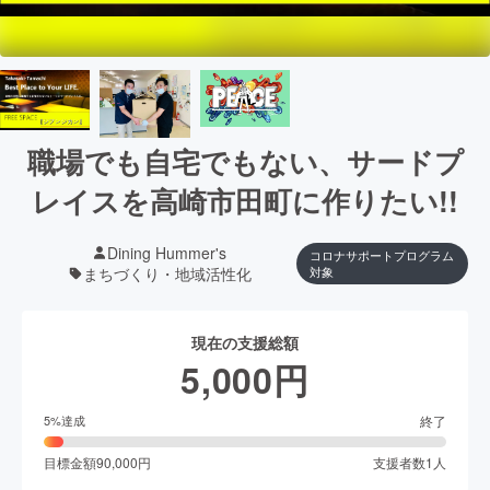
職場でも自宅でもない、サードプ
レイスを高崎市田町に作りたい!!
Dining Hummer's
コロナサポートプログラム
まちづくり・地域活性化
対象
現在の支援総額
5,000
円
終了
5
%達成
目標金額
90,000
円
支援者数
1
人