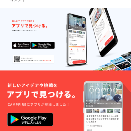
て確認
員登録
除する
させて
が必要
ことが
いただ
です。
可能で
きま
※VISA
す。
す。
、
６．お
３．営
Master
客様の
業開始
、
ご意見
～２か
AMERI
を伺い
月以内
CAN
ながら
に初回
EXPRE
ご利用
ご利用
SSカー
のシス
をお願
ドの
テムな
いいた
み、ご
ど微調
しま
利用い
整させ
す。
ただけ
ていた
（やむ
ます。
だく可
を得な
５．会
能性も
い状況
員登録
あるこ
の場合
はいつ
とをご
はご連
でも解
了承く
絡の上
除する
ださ
ご相談
ことが
い。
くださ
可能で
い。）
す。
４．初
６．お
回ご利
客様の
用時に
ご意見
クレ
を伺い