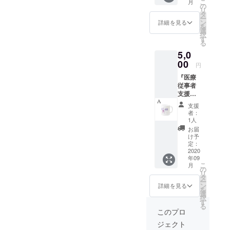
こ
月
【ご支
格コー
の
楽しん
リ
援お礼
ヒーが
タ
でいた
ー
のメー
毎日何
ン
だけれ
詳細を見る
を
ル】 →
杯でも
選
ばと考
択
月額
飲み放
す
えてお
る
￥2,980
題」※
りま
5,0
-が１か
コー
す。 ◆
月間お
00
ヒーの
特記事
円
試しい
みのご
項◆
『医療
ただけ
利用も
１．営
従事者
る権
もちろ
業開始
支援当
利。
ん可
は９月
社オリ
【軽食
能。
１日～
支援
ジナル
メ
◆「ipa
を予定
者：
ロゴ』
ニュー
dの貸し
1人
してお
を使用
＋コー
出し」
ります
お届
したマ
ヒー以
→動
け予
が数日
グカッ
外の別
定：
画・読
の前後
プ。 コ
2020
料金メ
書など
はご了
年09
ロナ禍
ニュー
自由に
承下さ
こ
月
での
2700円
の
楽しん
い。
リ
様々な
分の食
タ
でいた
２．初
ー
社会問
事券】
ン
だけれ
詳細を見る
回ご利
を
題の解
★月額
選
ばと考
用時に
択
決に対
会員様
す
えてお
当プロ
る
しての
は下記
りま
このプロ
ジェク
本プロ
サービ
す。 ◆
トご支
ジェクト
ジェク
スも付
特記事
援者で