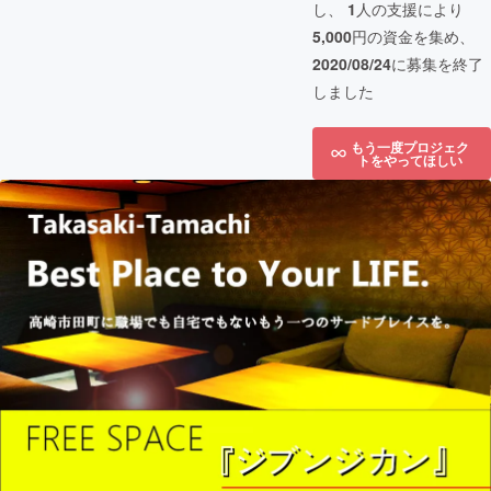
し、
1
人の支援により
5,000
円の資金を集め、
2020/08/24
に募集を終了
しました
もう一度プロジェク
トをやってほしい