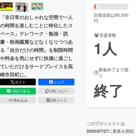
5%
まちづくり・地域活性化
目標金額は90,000
「非日常のおしゃれな空間で一人
円
の時間を楽しむことに特化したス
CAMPFIRE for Social Good
CAMPFIRE Creation
ペース」テレワーク・勉強・読
支援者数
CAMPFIREふるさと納税
machi-ya
コミュニティ
1
人
書・映画鑑賞などなくなりつつあ
る「自分だけの時間」を制限時間
や料金を気にせずに快適に過ごし
ていただけるサードプレイスを高
募集終了まで残
崎市田町に。
り
ポスト
シェア
終了
LINEで送る
URLコピー
埋め込み
QRコード
このプロジェクトは、
2020/07/27
に募集を開始