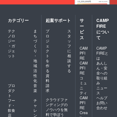
ジット
ながら
カード
ご利用
での会
のシス
員登録
テムな
が必要
ど微調
カテゴリー
起案サポート
サ
CAMP
です。
整させ
ー
FIRE
※VISA
ていた
テク
ま
プ
ス
ビ
につい
、
だく可
Master
ノロ
ち
ロ
タ
能性も
ス
て
、
あるこ
ジー
づ
ジ
ッ
AMERI
とをご
・ガ
く
ェ
フ
CAM
CAMP
CAN
了承く
ジェ
り
ク
に
EXPRE
ださ
PFI
FIREと
ット
・
ト
相
SSカー
い。
RE
は
地
を
談
ドの
CAM
あんし
み、ご
域
作
す
PFI
ん・安
利用い
活
る
る
RE
全への
ただけ
性
資
ます。
コ
取り組
化
料
５．会
ミュ
み
プロ
音
請
員登録
ニ
ニュー
はいつ
ダク
楽
求
ティ
ス
でも解
ト
CAM
ヘルプ
除する
クラウドファ
フー
チ
ことが
PFI
お問い
ンディングの
ド・
ャ
可能で
RE
合わせ
ノウハウを無
飲食
レ
す。
Crea
料で学ぼう
６．お
店
ン