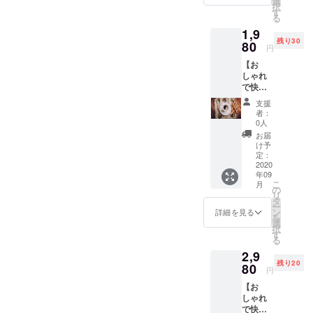
選
択
ト』を
す
る
お返し
1,9
致しま
残り30
す。 ※
80
円
チケッ
【お
トはお
しゃれ
手紙の
で快適
中に同
なフ
封させ
支援
リース
ていた
者：
ペース
だきま
0人
を使い
す。 も
お届
放題】
し紛失
け予
（会員
された
定：
様限
2020
場合は
年09
定）＋
コメン
こ
月
【ご支
ト欄も
の
リ
援お礼
しくは
タ
ー
のメー
下記に
ン
詳細を見る
を
ル】 →
ご連絡
選
択
月額
くださ
す
る
￥2,980
い。
2,9
-が１か
◆engro
残り20
月間お
80
w.tsuka
円
試しい
goshi@
【お
ただけ
gmail.c
しゃれ
る権
om 有効
で快適
利。 ★
期限