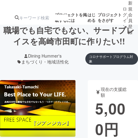
新
ロ
規
グ
会
プロジェクトを掲
はじ
プロジェクト
/
載するには
める
をさがす
イ
員
ン
登
職場でも自宅でもない、サードプレ
録
イスを高崎市田町に作りたい!!
人気のプロ
注目のリ
注目の新着プロ
募集終了が近いプ
もうすぐ公開
Dining Hummer's
コロナサポートプログラム対
ジェクト
ターン
ジェクト
ロジェクト
されます
まちづくり・地域活性化
象
アート・写真
音楽
現在の支援総
額
テクノロジー・ガジェット
ゲーム・サ
5,00
映像・映画
書籍・雑誌
0
円
ビジネス・起業
チャレンジ