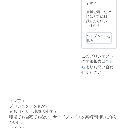
とに尊
りま
すか？
きま
い。）
敬と敬
す。 ◆
す。
４．初
意を込
特記事
支援で困った
３．営
回ご利
めてデ
項◆
時はどこに相
業開始
用時に
ザイン
１．営
談したらいい
～２か
クレ
してい
業開始
ですか？
月以内
ジット
ただき
は９月
に初回
カード
まし
１日～
ご利用
での会
ヘルプページを
た。 ◆
を予定
をお願
員登録
見る
４種類
してお
いいた
が必要
のデザ
ります
しま
です。
インか
が数日
す。
※VISA
このプロジェクト
らお選
の前後
（やむ
、
の問題報告は
こち
びくだ
はご了
を得な
Master
さい。
ら
よりお問い合わ
承下さ
い状況
、
→ご希
い。
の場合
せください
AMERI
望のデ
２．初
はご連
CAN
ザイン
回ご利
絡の上
EXPRE
を
用時に
ご相談
SSカー
A/B/C/D
当プロ
くださ
ドの
からお
ジェク
い。）
み、ご
選びい
トご支
４．初
利用い
トップ
>
ただき
援者で
回ご利
ただけ
プロジェクトをさがす
>
備考欄
あるこ
用時に
ます。
まちづくり・地域活性化
>
にご記
とを
クレ
５．会
入くだ
職場でも自宅でもない、サードプレイスを高崎市田町に作り
『お礼
ジット
員登録
さい。
のメー
たい!!
>
カード
はいつ
ル』に
での会
でも解
コメント