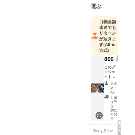
「izakaya に
選ぶ
し季」
「izakaya く
ら田〜
目標金額
未達でも
燎〜」の4店
リターン
舗を経営し
が届きま
ています。
す
(All-in
方式)
800
円
このプ
ロジェ
クトを
応援し
支援
ていた
者：
だける
0人
方に
お届
『感謝
け予
のお手
定：
紙』と
2020
年09
『ジブ
こ
月
ンジカ
の
リ
ン１日
タ
ー
体験チ
ン
詳細を見る
を
ケッ