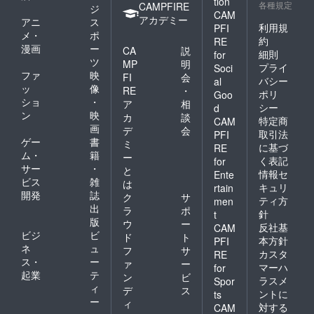
tion
各種規定
客様の
CAMPFIRE
ジ
CAM
ご意見
アカデミー
アニ
ス
利用規
PFI
を伺い
メ・
ポ
ながら
約
RE
漫画
ー
CA
説
ご利用
細則
for
ツ
のシス
MP
明
プライ
Soci
テムな
ファ
映
FI
会
バシー
al
ど微調
ッ
像
RE
・
ポリ
Goo
整させ
ショ
・
ア
相
ていた
シー
d
ン
映
カ
談
だく可
特定商
CAM
画
能性も
デ
会
取引法
PFI
あるこ
ゲー
書
ミ
に基づ
RE
とをご
ム・
籍
ー
く表記
for
了承く
サー
・
と
情報セ
ださ
Ente
ビス
雑
は
い。
キュリ
rtain
開発
誌
７．食
ク
サ
ティ方
men
事券は
出
ラ
ポ
針
t
３００
版
ウ
ー
反社基
CAM
円単位
ビジ
ビ
ド
ト
本方針
PFI
で送ら
ネ
ュ
フ
サ
せてい
カスタ
RE
ス・
ー
ァ
ー
ただき
マーハ
for
起業
テ
ます。
ン
ビ
ラスメ
Spor
おつり
ィ
デ
ス
ントに
ts
は発生
ー
ィ
対する
CAM
致しま