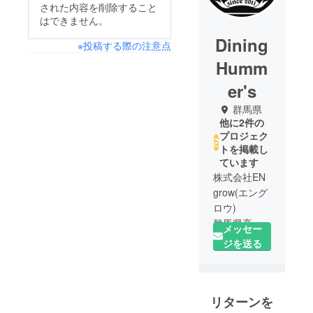
された内容を削除すること
はできません。
Dining
※投稿する際の注意点
Humm
er's
群馬県
他に2件の
プロジェク
トを掲載し
ています
株式会社EN
grow(エング
ロウ)
群馬県高崎
メッセー
市にて
ジを送る
「DiningHu
mmer's」
「izakaya く
リターンを
ら田」