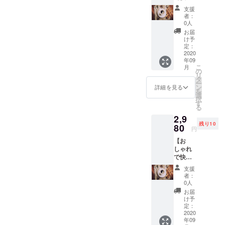
なフ
月額会
2020/10
支援
リース
員様は
/1~2020
者：
ペース
下記
/1/30
0人
を使い
サービ
お届
放題】
スも付
け予
（会員
いてき
定：
様限
2020
ます★
年09
定）＋
◆「本
こ
月
【ご支
格コー
の
リ
援お礼
ヒーが
タ
ー
のメー
毎日何
ン
詳細を見る
を
ル】 →
杯でも
選
択
月額
飲み放
す
る
￥2,980
題」※
2,9
-が２か
コー
残り10
月間お
80
ヒーの
円
試しい
みのご
【お
ただけ
利用も
しゃれ
る権
もちろ
で快適
利。 ★
ん可
なフ
月額会
能。
支援
リース
員様は
◆「ipa
者：
ペース
下記
dの貸し
0人
を使い
サービ
出し」
お届
放題】
スも付
→動
け予
（会員
いてき
定：
画・読
様限
2020
ます★
書など
年09
定）＋
◆「本
自由に