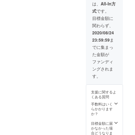
トを
いてき
項◆
は、
All-In方
あるこ
「応援
ます★
１．営
とを
式
です。
してい
◆「本
業開始
『お礼
ただけ
格コー
は９月
目標金額に
のメー
る方・
ヒーが
１日～
ル』に
関わらず、
サード
毎日何
を予定
て確認
プレイ
杯でも
してお
2020/08/24
させて
スは使
飲み放
ります
いただ
23:59:59
ま
わない
題」※
が数日
きま
けど応
コー
の前後
でに集まっ
す。
援する
ヒーの
はご了
３．営
た金額が
よ。」
みのご
承下さ
業開始
という
利用も
い。
ファンディ
～２か
方はこ
もちろ
２．初
月以内
ングされま
ちらで
ん可
回ご利
に初回
お願い
能。
用時に
す。
ご利用
致しま
◆「ipa
当プロ
をお願
す。 気
dの貸し
ジェク
いいた
持ちば
出し」
トご支
しま
支援に関するよ
かりで
→動
援者で
す。
くある質問
はあり
画・読
あるこ
（やむ
ます
書など
手数料はいく
とを
を得な
が、コ
自由に
らかかります
『お礼
い状況
ロナ禍
楽しん
か？
のメー
の場合
で闘っ
でいた
ル』に
はご連
ている
だけれ
目標金額に届
て確認
絡の上
人々が
ばと考
かなかった場
させて
ご相談
いるこ
えてお
合どうなりま
いただ
くださ