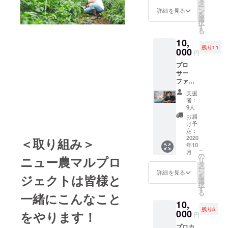
タ
ー
ン
詳細を見る
を
選
択
す
る
10,
残り11
000
円
プロ
サー
ファー
和光大
支援
による
者：
サー
9人
フィン
お届
入門ス
け予
クール
定：
￥10,00
2020
＜取り組み＞
年10
0 ■実施
こ
月
可能期
の
ニュー農マルプロ
リ
間：9
タ
ー
月ｰ12月
ン
詳細を見る
を
ジェクトは皆様と
の間で
選
択
の 月
す
る
一緒にこんなこと
一回実
10,
施を想
残り5
定 ■所
000
をやります！
円
要時
プロカ
間：2時