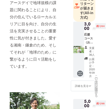
アースデイで地球規模の課
リターン
体「LIFE
が届きま
題に関わることにより、自
DESIGN
す
(All-in
VILLAGE」
分の住んでいるローカルエ
方式)
を立ち上げ
3,0
リアに目を向け、自分の生
「TOKYOジ
残り64
00
円
活を充実させることの重要
ビエ」「罠
応援
シェアリン
性に気が付きました。愛す
コース
（お気
グ」
る湘南・鎌倉のため、そし
持ち）
「TOKYO
支援
者：
てそれが「地球のため」に
REISM
36人
繋がるように日々活動をし
NIGHT」な
お届
け予
どをプロ
ています。
定：
デュース
2020
年09
し、地元湘
こ
月
の
リ
南では職住
タ
ー
近接を実現
ン
詳細を見る
を
選
するための
択
す
る
職業紹介
5,0
「湘南
残り96
00
円
WorK.」を立