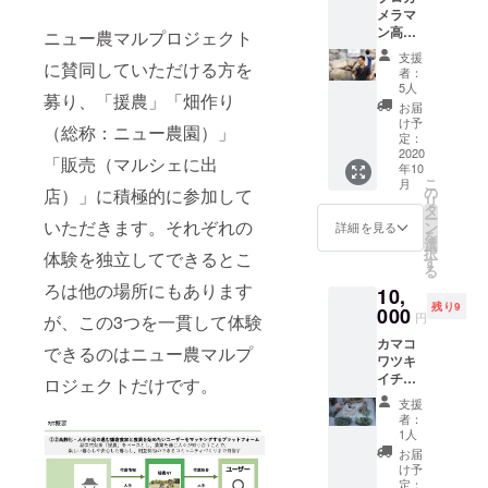
メラマ
間 ■開
ン高橋
催場
ニュー農マルプロジェクト
創平に
所：湘
支援
よる撮
に賛同していただける方を
南エリ
者：
影つき
ア（鎌
5人
募り、「援農」「畑作り
農業体
倉〜鵠
お届
験 ■実
沼付
け予
（総称：ニュー農園）」
施可能
近） ■
定：
期間：
2020
参加人
「販売（マルシェに出
年10
9月ｰ12
数：5名
こ
月
月の間
×4ヶ月
の
店）」に積極的に参加して
リ
での2日
※会場ま
タ
ー
を想
いただきます。それぞれの
での交
ン
詳細を見る
を
定 1日
通費は
選
択
体験を独立してできるとこ
受け入
自己負
す
る
れ可能
担とな
ろは他の場所にもあります
10,
人数5名
りま
残り9
×2日間
000
す。予
円
が、この3つを一貫して体験
を想定
めご了
カマコ
■所要時
承くだ
できるのはニュー農マルプ
ワツキ
間：2時
さい。
イチマ
間 ■開
[日程調
ロジェクトだけです。
ルシェ
催場
整に関
支援
1日出店
所：鎌
して] 複
者：
券
倉市関
数候補
1人
谷地区
日を設
お届
※会場ま
定し、
け予
￥10,00
での交
定：
その中