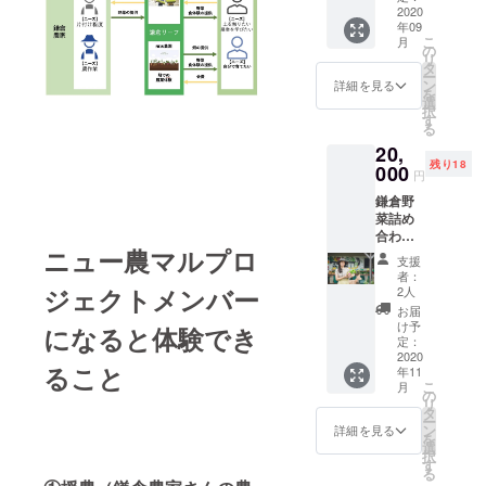
0 ■開催
2020
通費は
からお
年09
日：毎
自己負
選び頂
こ
月
月第4水
担とな
の
く流れ
リ
曜日
りま
タ
となり
ー
09:00-
す。予
ン
ます。
詳細を見る
を
15:00（
めご了
選
（候補
択
日程、
承くだ
す
日にど
る
時間帯
さい。
うして
20,
は変更
[日程調
も参加
残り18
になる
000
整に関
できな
円
可能性
して] 複
い場合
鎌倉野
がござ
数候補
は、別
菜詰め
いま
日を設
途相談
合わせ2
す） ■
定し、
の上調
ニュー農マルプロ
回 ■発
利用可
その中
整いた
支援
送内
能期
からお
しま
者：
容： 2
間：9
ジェクトメンバー
選び頂
2人
す）
枚目の
月ｰ12月
く流れ
お届
写真が1
（ご希
となり
け予
になると体験でき
回の発
望の月
定：
ます。
送容量
2020
をお選
（候補
ること
年11
イメー
びいた
日にど
こ
月
ジで
だきま
の
うして
リ
す。
す） ■
タ
も参加
ー
開催場
ン
できな
詳細を見る
を
所：〒
選
い場合
択
247-
す
は、別
る
0075 神
途相談