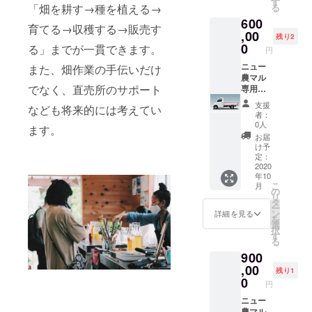
す
「畑を耕す→種を植える→
る
間：
600
19:00-
育てる→収穫する→販売す
23:00 ■
,00
残り2
実施可
0
る」までが一貫できます。
円
能期
間：9
ニュー
また、畑作業の手伝いだけ
月ｰ12月
農マル
でなく、直売所のサポート
の間で
専用軽
の1日を
トラ 企
支援
なども将来的には考えてい
想定 ■
業ロゴ
者：
開催場
掲載
0人
ます。
所：新
（サイ
お届
宿ゴー
ド） ■
け予
ルデン
掲載期
定：
街 ※当
間：9
2020
年10
日の飲
月ｰ3月
こ
月
食代は
（6ヶ
の
リ
リター
月）
タ
ー
ンに含
ン
詳細を見る
を
まれま
選
択
す ※当
す
る
日の交
900
通費は
自己負
,00
残り1
担とな
0
円
ります
ので予
ニュー
めご了
農マル