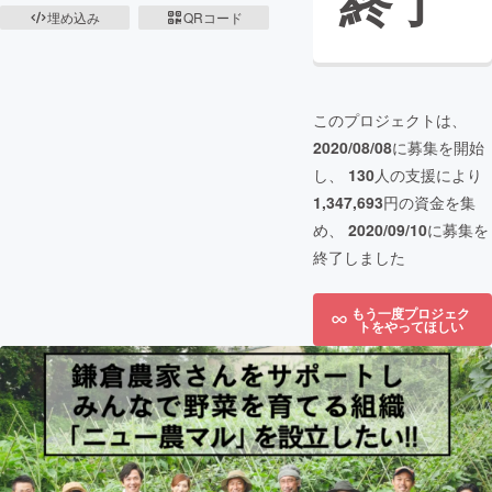
終了
埋め込み
QRコード
このプロジェクトは、
2020/08/08
に募集を開始
し、
130
人の支援により
1,347,693
円の資金を集
め、
2020/09/10
に募集を
終了しました
もう一度プロジェク
トをやってほしい