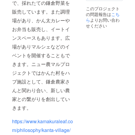
で、採れたての鎌倉野菜を
このプロジェクト
販売しています。また調理
の問題報告は
こち
ら
よりお問い合わ
場があり、かん太カレーや
せください
お弁当も販売し、イートイ
ンスペースもあります。広
場がありマルシェなどのイ
ベントを開催することもで
きます。ニュー農マルプロ
ジェクトではかんた村をハ
ブ施設として、鎌倉農家さ
んと関わり合い、新しい農
家との繋がりを創出してい
きます。
https://www.kamakuraleaf.co
m/philosophy/kanta-village/