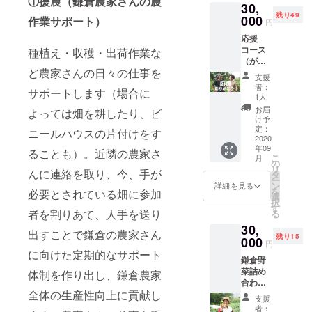
①援農（鎌倉農家さんの農
30,
奈川県
の上調
残り49
000
鎌倉市
作業サポート）
整いた
円
関谷６
しま
応援
８５−１
す）
コース
種植え・収穫・出荷作業な
（かん
（がっ
太村）
ど農家さんの日々の仕事を
つり）
※会場ま
支援
かん太
での交
者：
サポートします（場合に
村に支
通費は
1人
援者名
自己負
お届
よっては畑を耕したり、ビ
札を掲
担とな
け予
載いた
定：
ります
ニールハウスの片付けをす
しま
2020
ので予
年09
す。
ることも）。近隣の農家さ
めご了
こ
月
「※支援
の
承くだ
リ
んに連絡を取り、今、手が
時、必
タ
さい。
ー
ず備考
ン
※マル
詳細を見る
を
必要とされている畑に参加
欄にご
選
シェで
択
希望の
す
の売上
者を割りあて、人手を送り
る
お名前
の主催
30,
をご記
者還元
出すことで鎌倉の農家さん
残り15
入くだ
000
はござ
円
さ
に向けた定期的なサポート
いませ
鎌倉野
い。」
ん（全
菜詰め
体制を作り出し、鎌倉農家
額出店
合わせ3
者様の
全体の生産性向上に貢献し
回 ■発
収益と
支援
送内
なりま
者：