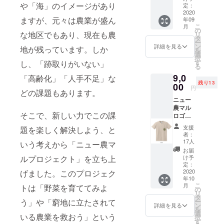
や「海」のイメージがあり
オリジ
定：
ナルス
2020
ますが、元々は農業が盛ん
年09
テッ
こ
月
カーを
の
な地区でもあり、現在も農
リ
お届け
タ
ー
します
ン
詳細を見る
地が残っています。しか
を
￥8,000
選
択
■使用期
す
し、「跡取りがいない」
る
間：9
9,0
月ｰ3月
「高齢化」「人手不足」な
残り13
00
円
どの課題もあります。
ニュー
農マル
そこで、新しい力でこの課
ロゴ入
りオリ
支援
題を楽しく解決しよう、と
ジナルT
者：
シャツ
17人
いう考えから「ニュー農マ
■サイ
お届
ズ
ルプロジェクト」を立ち上
け予
S/M/L/X
定：
L ■カ
2020
げました。このプロジェク
年10
ラー
こ
月
トは「野菜を育ててみよ
SAND
の
リ
タ
う」や「窮地に立たされて
ー
ン
詳細を見る
を
選
いる農業を救おう」という
択
す