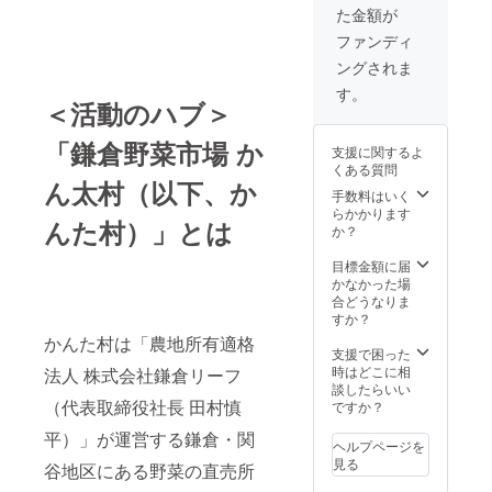
た金額が
ファンディ
ングされま
す。
＜活動のハブ＞
「鎌倉野菜市場 か
支援に関するよ
くある質問
ん太村（以下、か
手数料はいく
らかかります
んた村）」とは
か？
目標金額に届
かなかった場
合どうなりま
すか？
かんた村は「農地所有適格
支援で困った
時はどこに相
法人 株式会社鎌倉リーフ
談したらいい
（代表取締役社長 田村慎
ですか？
平）」が運営する鎌倉・関
ヘルプページを
見る
谷地区にある野菜の直売所