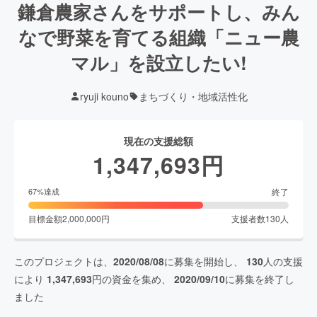
鎌倉農家さんをサポートし、みん
なで野菜を育てる組織「ニュー農
マル」を設立したい!
ryuji kouno
まちづくり・地域活性化
現在の支援総額
1,347,693
円
終了
67
%達成
目標金額
2,000,000
円
支援者数
130
人
このプロジェクトは、
2020/08/08
に募集を開始し、
130
人の支援
により
1,347,693
円の資金を集め、
2020/09/10
に募集を終了し
ました