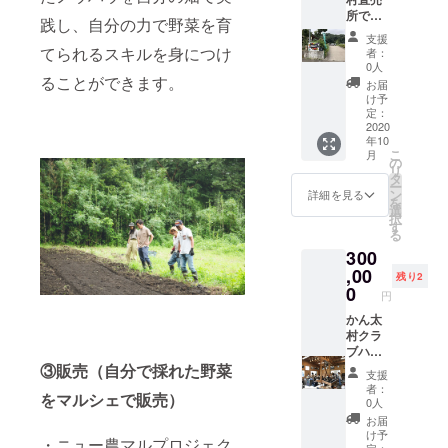
農作業
所での
体験で
践し、自分の力で野菜を育
週末出
は、鎌
支援
店2日
倉農家
てられるスキルを身につけ
者：
利用券
さんの
0人
■実施可
ることができます。
畑を援
お届
能期
農とい
け予
間：9
定：
う形で
月ｰ12月
2020
サポー
年10
の間で
トし、
こ
月
の2日を
の
畑作り
リ
想定 ■
タ
では、
ー
サイト
ン
メン
詳細を見る
を
規格：
選
バーと
択
3×3
す
一緒に
る
何の野
300
菜を育
,00
てるを
残り2
0
考える
円
ところ
かん太
から始
村クラ
め開
ブハウ
墾、種
スへの
③販売（自分で採れた野菜
まき、
支援
企業ロ
畑の整
者：
をマルシェで販売）
ゴ掲載
備そし
0人
企業ロ
て収穫
お届
ゴ掲載
まで、
け予
・ニュー農マルプロジェク
（正
定：