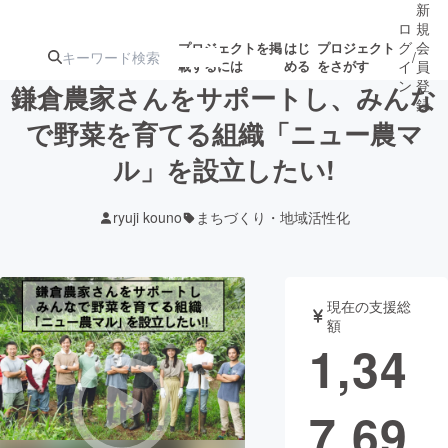
新
ロ
規
グ
会
プロジェクトを掲
はじ
プロジェクト
/
載するには
める
をさがす
イ
員
ン
登
鎌倉農家さんをサポートし、みんな
録
で野菜を育てる組織「ニュー農マ
ル」を設立したい!
人気のプロ
注目のリ
注目の新着プロ
募集終了が近いプ
もうすぐ公開
ジェクト
ターン
ジェクト
ロジェクト
されます
ryuji kouno
まちづくり・地域活性化
アート・写真
音楽
現在の支援総
テクノロジー・ガジェット
ゲーム・サ
額
1,34
映像・映画
書籍・雑誌
7,69
ビジネス・起業
チャレンジ