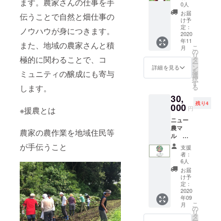
ます。農家さんの仕事を手
容： 2
0人
す） ＞
枚目の
Tsukiic
お届
伝うことで自然と畑仕事の
写真が1
け予
hi
回の発
定：
Marché
ノウハウが身につきます。
送容量
2020
kamak
年11
イメー
また、地域の農家さんと積
ura
こ
月
ジで
の
https://
リ
す。
極的に関わることで、コ
タ
www.in
ー
ン
詳細を見る
stagra
を
ミュニティの醸成にも寄与
選
m.com/
択
す
tsukiich
します。
る
i_marc
30,
he_ka
残り4
000
makura
円
※援農とは
/
ニュー
農マ
農家の農作業を地域住民等
ル 会
員プラ
が手伝うこと
支援
ン（第
者：
一期
6人
生：会
お届
員10
け予
名） ■
定：
援農を
2020
年09
通じた
こ
月
農作業
の
リ
体験 2
タ
ー