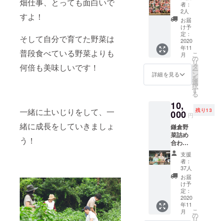
畑仕事、とっても面白いで
オリジ
者：
ナル調
2人
すよ！
味料
お届
コース
け予
■発送内
定：
そして自分で育てた野菜は
容： 写
2020
年11
真が1回
普段食べている野菜よりも
こ
月
の発送
の
リ
容量イ
何倍も美味しいです！
タ
ー
メージ
ン
詳細を見る
を
です。
選
択
す
る
10,
一緒に土いじりをして、一
残り13
000
円
緒に成長をしていきましょ
鎌倉野
菜詰め
う！
合わせ1
回 ■発
支援
送内
者：
容：2枚
37人
目の写
お届
真が1回
け予
の発送
定：
容量イ
2020
年11
メージ
こ
月
です。
の
リ