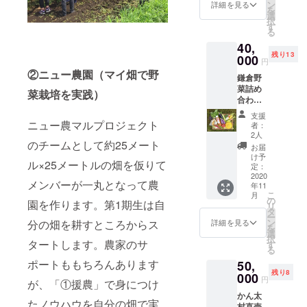
回/月 ■
ン
詳細を見る
を
みんな
選
択
で畑作
す
る
り
40,
2回/月 ■
残り13
たっぷ
000
円
りお土
②ニュー農園（マイ畑で野
鎌倉野
産野菜
菜詰め
1回/月 □
菜栽培を実践）
合わせ4
実施時
回 ■発
期：9月
支援
送内
下旬ｰ12
ニュー農マルプロジェクト
者：
容： 写
月上
2人
真が1回
のチームとして約25メート
旬 3ヶ
お届
の発送
月 ※農
け予
ル×25メートルの畑を仮りて
容量イ
作業体
定：
メージ
2020
験と畑
メンバーが一丸となって農
年11
です。
づくり
こ
月
で月4回
の
園を作ります。第1期生は自
リ
×3ヶ
タ
ー
月、
ン
詳細を見る
分の畑を耕すところからス
を
ニュー
選
択
タートします。農家のサ
農マル
す
る
メン
ポートももちろんあります
50,
バーと
残り8
000
一緒に
円
が、「①援農」で身につけ
活動し
かん太
ます。
たノウハウを自分の畑で実
村直売