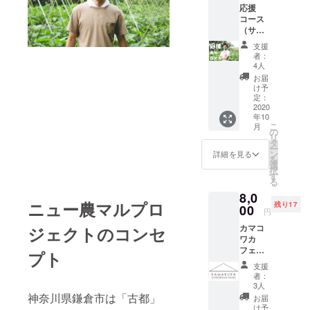
応援
ち上げる。
コース
2018年から
（サン
日本最大級
クスレ
支援
ター＋
の環境イベ
者：
ステッ
4人
ント「アー
カー）
お届
スデイ東
※サンク
け予
スレ
定：
京」の事務
ターと
2020
局長に就任
年10
ニュー
こ
月
農マル
し、持続可
の
リ
オリジ
タ
能な社会の
ー
ナルス
ン
詳細を見る
を
実現に向け
テッ
選
択
カーを
す
奔走してい
る
お届け
る。
8,0
しま
ニュー農マルプロ
残り17
す。
00
円
カマコ
ジェクトのコンセ
ワカ
フェ利
プト
用券
支援
1000円
者：
3枚と
3人
ニュー
神奈川県鎌倉市は「古都」
お届
農マル
け予