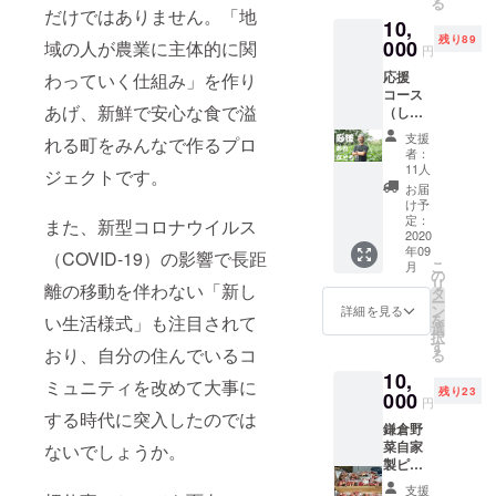
る
だけではありません。「地
10,
残り89
000
域の人が農業に主体的に関
円
応援
わっていく仕組み」を作り
コース
あげ、新鮮で安心な食で溢
（しっ
かり）
支援
れる町をみんなで作るプロ
HPへ名
者：
前を記
11人
ジェクトです。
載いた
お届
しま
け予
す。
定：
また、新型コロナウイルス
「※支援
2020
年09
時、必
（COVID-19）の影響で長距
こ
月
ず備考
の
リ
離の移動を伴わない「新し
欄にご
タ
ー
希望の
ン
詳細を見る
を
い生活様式」も注目されて
お名前
選
択
をご記
す
おり、自分の住んでいるコ
る
入くだ
10,
さ
ミュニティを改めて大事に
残り23
い。」
000
円
する時代に突入したのでは
鎌倉野
菜自家
ないでしょうか。
製ピク
ルス +
支援