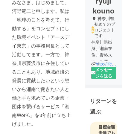
ryuji
みなさま、はじめまして、
kouno
河野竜二と申します。私は
神奈川県
「地球のことを考えて、行
初めてのプ
動する」をコンセプトにし
ロジェクト
です
た環境イベント「アースデ
神奈川県出
イ東京」の事務局長として
身、湘南在
活動してます。一方で、神
住。資格ス
クール運
奈川県藤沢市に在住してい
http://lifedesignvillage.jp
営・専門学
メッセー
ることもあり、地域経済の
校職員・学
ジを送る
発展に貢献したいという想
習塾教室長
と教育業界
いから湘南で働きたい人と
10年間の
働き手を求めている企業・
リターンを
キャリアで
団体を繋げるサービス「湘
約2000人の
選ぶ
進路指導、
南WorK.」を3年前に立ち上
就職支援に
げました。
目標金額
関わり独
未達でも
立。企画団