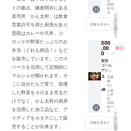
野菜を
面） ■
2020
育てる
トの拠点、鎌倉関谷にある
年10
掲載期
一通り
こ
月
間：9
の
の工程
直売所「かん太村」は飲食
リ
月ｰ3月
タ
を体験
ー
（6ヶ
営業許可を得た厨房があり
ン
いただ
詳細を見る
を
月）
選
けま
択
普段はカレーや天丼、コ
す
す。
る
（日程
ロッケや野菜たっぷりのお
500
は毎週
,00
土曜日
残り1
弁当（どれも絶品！）など
0
or日曜
円
日
を販売しています。このス
新宿
14:00-
ゴール
ペースを活用して定期的に
18:00頃
デン街
を予
マルシェが開かれます。そ
Evi創設
定）
支援
者田村
（集合
者：
こに自分たちで育て、収穫
慎平と
はかん
0人
新宿
太村（
お届
した野菜をそのまま売るだ
ゴール
神奈川
け予
デン街
定：
県鎌倉
けでなく、かん太村の厨房
ディー
2020
市関谷
年11
プに飲
を活用した加工品など、ア
685-1）
こ
月
み歩き
の
リ
券
イディアをカタチにして販
タ
ー
￥500,0
ン
詳細を見る
を
売することが出来ます。
00 ■所
選
択
要時