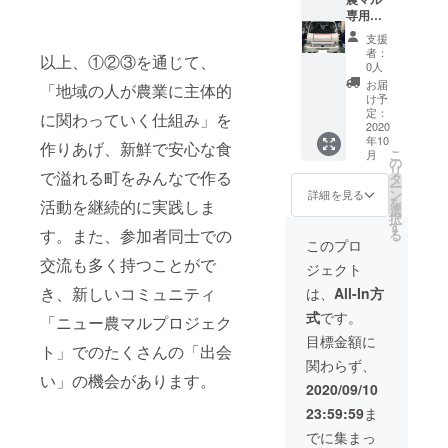
承くだ
専用軽
さい。
トラ 企
支援
業ロゴ
者：
以上、①②③を通じて、
掲載
0人
（正
お届
「地域の人が農業に主体的
面） ■
け予
掲載期
定：
に関わっていく仕組み」を
間：9
2020
年10
月ｰ3月
作りあげ、新鮮で安心な食
こ
月
（6ヶ
の
リ
月）
で溢れる町をみんなで作る
タ
ー
ン
詳細を見る
を
活動を継続的に実践しま
選
択
す
す。また、参加者同士での
る
このプロ
交流も多く持つことがで
ジェクト
き、新しいコミュニティ
は、
All-In方
式
です。
「ニュー農マルプロジェク
目標金額に
ト」でのたくさんの「出会
関わらず、
い」の機会があります。
2020/09/10
23:59:59
ま
でに集まっ