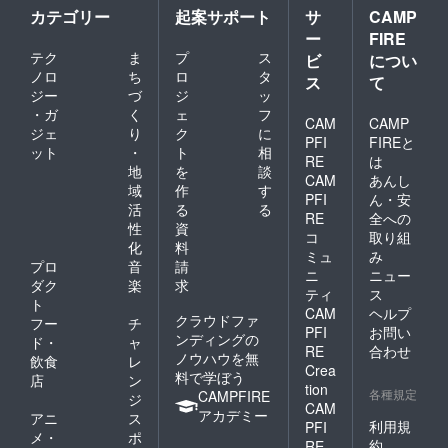
カテゴリー
起案サポート
サ
CAMP
ー
FIRE
テク
ま
プ
ス
ビ
につい
ノロ
ち
ロ
タ
ス
て
ジー
づ
ジ
ッ
・ガ
く
ェ
フ
CAM
CAMP
ジェ
り
ク
に
PFI
FIREと
ット
・
ト
相
RE
は
地
を
談
CAM
あんし
域
作
す
PFI
ん・安
活
る
る
RE
全への
性
資
コ
取り組
化
料
ミュ
み
プロ
音
請
ニ
ニュー
ダク
楽
求
ティ
ス
ト
CAM
ヘルプ
クラウドファ
フー
チ
PFI
お問い
ンディングの
ド・
ャ
RE
合わせ
ノウハウを無
飲食
レ
Crea
料で学ぼう
店
ン
tion
各種規定
CAMPFIRE
ジ
CAM
アカデミー
アニ
ス
利用規
PFI
メ・
ポ
約
RE