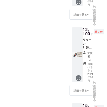
年02
クト2つ
下記を
こ
月
折り財
選択し
の
リ
布 & ス
ていた
タ
ー
マート
だきま
ン
詳細を見る
を
長財布
す。
選
択
・2つ折
す
る
り財布
12,
と長財
残り49
布のカ
100
円
ラーを
リター
それぞ
ン
れ選択
7【8%
くださ
OFF・
い ・定
支援
送料無
価：
者：
料】 限
29,700
1人
定50個
円（税
お届
「ダ
込）→
け予
ニー」
約
定：
コンパ
2021
10%OF
年02
クト2つ
F（3,10
こ
月
折り財
0円引
の
リ
布 ・カ
き） ・
タ
ー
ラーを
送料無
ン
詳細を見る
を
選択し
料（国
選
択
てくだ
内の
す
る
さい。
み）
15,
・定