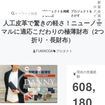
新
ロ
規
グ
会
プロジェクトを掲載
プロジェクトを
/
するには
さがす
イ
員
ン
登
人工皮革で驚きの軽さ！ニューノー
録
マルに適応こだわりの極薄財布（2つ
折り・長財布）
人気のプロ
注目のリ
注目の新着プロ
募集終了が近いプ
もうすぐ公開
ジェクト
ターン
ジェクト
ロジェクト
されます
FUMIKODA
プロダクト
アート・写真
音楽
現在の支援総
テクノロジー・ガジェット
ゲーム・サ
額
608,
映像・映画
書籍・雑誌
180
ビジネス・起業
チャレンジ