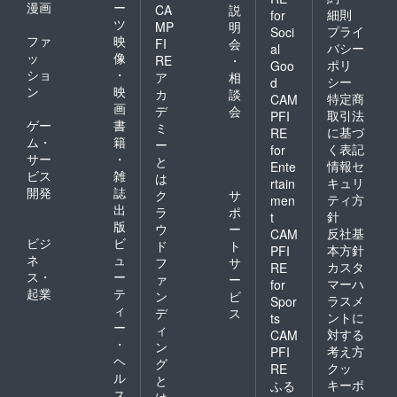
漫画
ー
CA
説
細則
for
ツ
MP
明
プライ
Soci
ファ
映
FI
会
バシー
al
ッ
像
RE
・
ポリ
Goo
ショ
・
ア
相
シー
d
ン
映
カ
談
特定商
CAM
画
デ
会
取引法
PFI
ゲー
書
ミ
に基づ
RE
ム・
籍
ー
く表記
for
サー
・
と
情報セ
Ente
ビス
雑
は
キュリ
rtain
開発
誌
ク
サ
ティ方
men
出
ラ
ポ
針
t
版
ウ
ー
反社基
CAM
ビジ
ビ
ド
ト
本方針
PFI
ネ
ュ
フ
サ
カスタ
RE
ス・
ー
ァ
ー
マーハ
for
起業
テ
ン
ビ
ラスメ
Spor
ィ
デ
ス
ントに
ts
ー
ィ
対する
CAM
・
ン
考え方
PFI
ヘ
グ
クッ
RE
ル
と
キーポ
ふる
ス
は