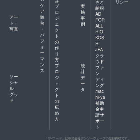
リシー
さと
ケ
プ
実
納税
ア
ロ
施
AD
アー
舞
ジ
事
FOR
ト・
台
ェ
例
ALL
写真
・
ク
HIO
パ
ト
KOS
フ
の
HI
ォ
作
JFA
ー
り
クラ
マ
方
ウド
ン
プ
統
ファ
ス
ロ
計
ン
ソー
ジ
デ
ディ
シャ
ェ
ー
ング
ル
ク
タ
mac
グッ
ト
hi-ya
ド
の
補助
広
金申
め
請サ
方
ポー
ト
「QRコード」は株式会社デンソーウェーブの登録商標です。