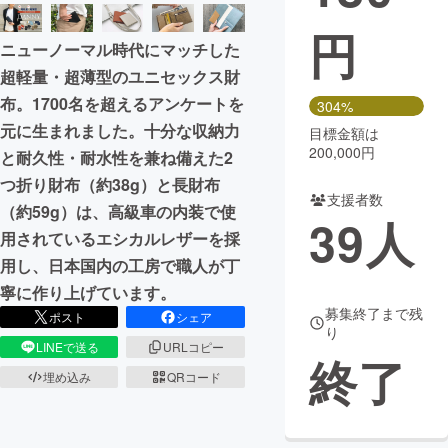
円
まちづくり・地域活性化
ニューノーマル時代にマッチした
超軽量・超薄型のユニセックス財
CAMPFIRE for Social Good
CAMPFIRE Creation
布。1700名を超えるアンケートを
304%
CAMPFIREふるさと納税
machi-ya
コミュニティ
元に生まれました。十分な収納力
目標金額は
200,000円
と耐久性・耐水性を兼ね備えた2
つ折り財布（約38g）と長財布
支援者数
（約59g）は、高級車の内装で使
39
人
用されているエシカルレザーを採
用し、日本国内の工房で職人が丁
寧に作り上げています。
募集終了まで残
ポスト
シェア
り
LINEで送る
URLコピー
終了
埋め込み
QRコード