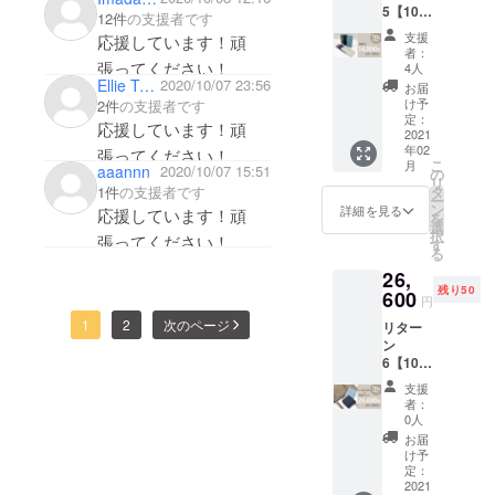
5【10%
約
12件
の支援者です
OFF・
10%OF
支援
応援しています！頑
送料無
F（1,40
者：
料】 限
張ってください！
0円引
4人
定30点
Ellie Tanaka
2020/10/07 23:56
き） ・
お届
「ダ
送料無
け予
2件
の支援者です
ニー」
料（国
定：
応援しています！頑
スマー
2021
内の
年02
ト長財
張ってください！
み） ・
こ
月
aaannn
2020/10/07 15:51
布 ・カ
下記を
の
リ
ラーを
選択し
1件
の支援者です
タ
ー
選択し
ていた
ン
詳細を見る
応援しています！頑
を
てくだ
だきま
選
択
張ってください！
さい。
す。
す
る
・定
26,
価：
残り50
16,500
600
円
円（税
1
2
次のページ
リター
込）→
ン
約
6【10%
10%OF
OFF・
F（1,70
支援
送料無
0円引
者：
料】 限
き） ・
0人
定50個
送料無
お届
「ダ
料（国
け予
ニー」
内の
定：
コンパ
2021
み） ・