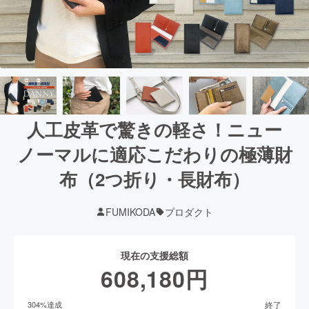
人工皮革で驚きの軽さ！ニュー
ノーマルに適応こだわりの極薄財
布（2つ折り・長財布）
FUMIKODA
プロダクト
現在の支援総額
608,180
円
終了
304
%達成