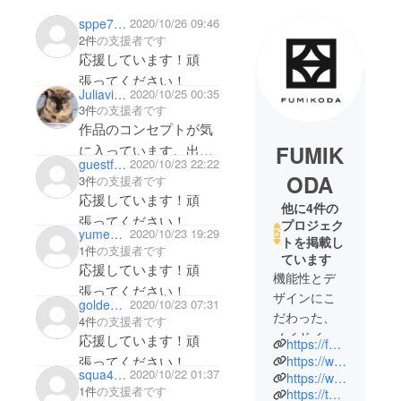
sppe7769
2020/10/26 09:46
2件
の支援者です
応援しています！頑
張ってください！
Juliavi2008
2020/10/25 00:35
3件
の支援者です
作品のコンセプトが気
FUMIK
に入っています。出来
guestf6d0e1a09d
2020/10/23 22:22
上がりを楽しみにして
ODA
3件
の支援者です
います。
応援しています！頑
他に4件の
張ってください！
プロジェク
yumemiya7ryu
2020/10/23 19:29
トを掲載し
1件
の支援者です
ています
応援しています！頑
機能性とデ
張ってください！
ザインにこ
goldenmayu
2020/10/23 07:31
だわった、
4件
の支援者です
メイドイン
応援しています！頑
https://fumikoda.jp/
ジャパンの
張ってください！
https://www.instagram.com/fumikoda.official/
squa4423
2020/10/22 01:37
バッグブラ
https://www.facebook.com/FUMIKODA.official/
1件
の支援者です
https://twitter.com/FUMIKODA_
ンド