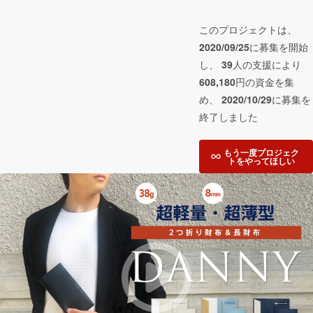
このプロジェクトは、
2020/09/25
に募集を開始
し、
39
人の支援により
608,180
円の資金を集
め、
2020/10/29
に募集を
終了しました
もう一度プロジェク
トをやってほしい