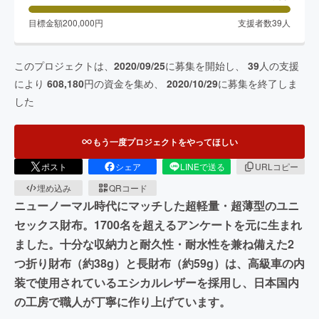
目標金額
200,000
円
支援者数
39
人
このプロジェクトは、
2020/09/25
に募集を開始し、
39
人の支援
により
608,180
円の資金を集め、
2020/10/29
に募集を終了しま
した
もう一度プロジェクトをやってほしい
ポスト
シェア
LINEで送る
URLコピー
埋め込み
QRコード
ニューノーマル時代にマッチした超軽量・超薄型のユニ
セックス財布。1700名を超えるアンケートを元に生まれ
ました。十分な収納力と耐久性・耐水性を兼ね備えた2
つ折り財布（約38g）と長財布（約59g）は、高級車の内
装で使用されているエシカルレザーを採用し、日本国内
の工房で職人が丁寧に作り上げています。