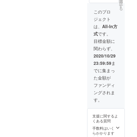
てくだ
だきま
選
択
さい。
す。
す
る
・定
このプロ
価：
ジェクト
16,500
円（税
は、
All-In方
込）→
式
です。
約
12%OF
目標金額に
F（2,00
関わらず、
0円引
き） ・
2020/10/29
送料無
23:59:59
ま
料（国
内の
でに集まっ
み） ・
た金額が
下記を
選択し
ファンディ
ていた
ングされま
だきま
す。
す。
支援に関するよ
くある質問
手数料はいく
らかかります