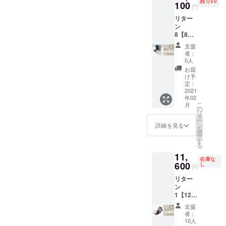
残り50
価：
100
円
13,200
リター
円（税
ン
込）→
8【8%
約
OFF・
8%OFF
支援
送料無
（1,100
者：
料】 限
円引
0人
定50個
き） ・
お届
「ダ
送料無
け予
ニー」
料（国
定：
スマー
2021
内の
年02
ト長財
み）
こ
月
布 ・カ
の
リ
ラーを
タ
ー
選択し
ン
詳細を見る
を
てくだ
選
択
さい。
す
る
・定
11,
価：
在庫な
16,500
600
し
円
円（税
リター
込）→
ン
約
1【12%
8%OFF
OFF・
（1,400
支援
送料無
円引
者：
料】 限
き） ・
10人