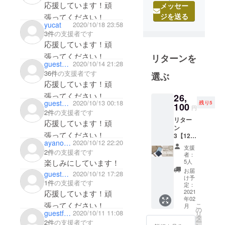
応援しています！頑
メッセー
「FUMIKOD
ジを送る
張ってください！
A」。ITコン
yucat
2020/10/18 23:58
サルティン
3件
の支援者です
グ会社を経
応援しています！頑
営するクリ
張ってください！
リターンを
エイティブ
guest21ea6bcb00d4
2020/10/14 21:28
36件
の支援者です
ディレク
選ぶ
応援しています！頑
ターの幸田
張ってください！
フミが、日
26,
guestbd5c47eb9044
2020/10/13 00:18
残り5
100
本のテクノ
円
2件
の支援者です
ロジーと伝
リター
応援しています！頑
ン
統工芸を活
張ってください！
3【12%
用した地球
ayanopisces
2020/10/12 22:20
OFF・
支援
環境にやさ
2件
の支援者です
送料無
者：
料】 限
楽しみにしています！
5人
しいアニマ
定10個
お届
guest451d31b91334
2020/10/12 17:28
ルフリー素
「ダ
け予
1件
の支援者です
ニー」
材を採用
定：
コンパ
2021
応援しています！頑
し、機能性
年02
クト2つ
張ってください！
こ
月
の高いバッ
折り財
の
guestf97e0be51ff4
2020/10/11 11:08
リ
布 & ス
グをプロ
タ
ー
2件
の支援者です
マート