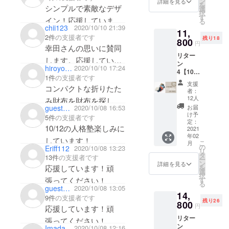
ン
詳細を見る
デュースし
を
シンプルで素敵なデザ
長財布
選
択
ています。
・2つ折
す
イン！応援しています
る
り財布
chii123
2020/10/10 21:39
11,
📣📣
と長財
2件
の支援者です
残り18
布のカ
800
円
幸田さんの思いに賛同
ラーを
リター
それぞ
します。応援していま
ン
れ選択
hiroyo_c5
2020/10/10 17:24
す。
4【10%
くださ
1件
の支援者です
OFF・
い ・定
支援
コンパクトな折りたた
送料無
価：
者：
料】 限
29,700
12人
み財布を財布を探して
定30個
円（税
guest6df91256ecc4
2020/10/08 16:53
お届
いました。
「ダ
込）→
け予
5件
の支援者です
ニー」
約
定：
10/12の人格塾楽しみに
コンパ
2021
12%OF
年02
クト2つ
F（3,60
しています！
こ
月
折り財
0円引
の
Eriff112
2020/10/08 13:23
リ
布 ・カ
き） ・
タ
13件
の支援者です
ー
ラーを
送料無
ン
詳細を見る
を
応援しています！頑
選択し
料（国
選
択
てくだ
内の
す
張ってください！
る
さい。
み）
guest1374353bca
2020/10/08 13:05
14,
・定
9件
の支援者です
残り26
価：
800
円
応援しています！頑
13,200
リター
円（税
張ってください！
ン
込）→
Imada Motoko
2020/10/08 12:16