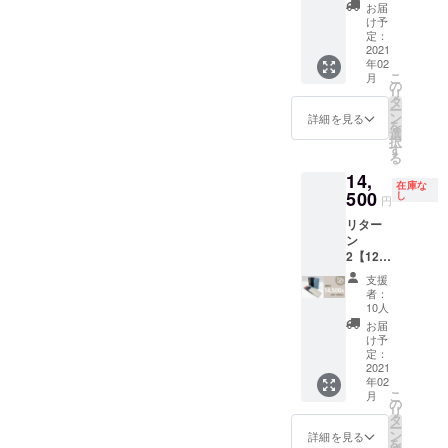
定10個
送料無
お届
「ダ
料（国
け予
ニー」
内の
定：
コンパ
2021
み）
年02
クト2つ
こ
月
折り財
の
リ
布 ・カ
タ
ー
ラーを
ン
詳細を見る
を
選択し
選
択
てくだ
す
る
さい。
14,
・定
在庫な
価：
500
し
円
13,200
リター
円（税
ン
込）→
2【12%
約
OFF・
12%OF
支援
送料無
F（1,60
者：
料】 限
0円引
10人
定10個
き） ・
お届
「ダ
送料無
け予
ニー」
料（国
定：
スマー
2021
内の
年02
ト長財
み） ・
こ
月
布 ・カ
下記を
の
リ
ラーを
選択し
タ
ー
選択し
ていた
ン
詳細を見る
を