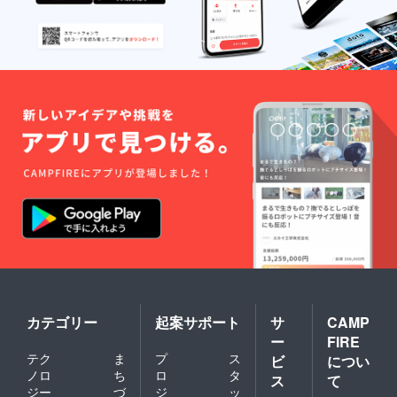
カテゴリー
起案サポート
サ
CAMP
ー
FIRE
テク
ま
プ
ス
ビ
につい
ノロ
ち
ロ
タ
ス
て
ジー
づ
ジ
ッ