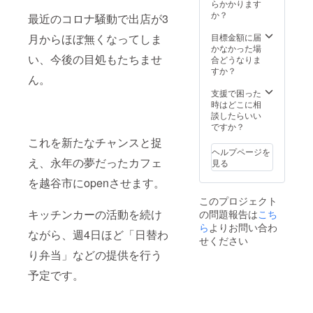
らかかります
か？
最近のコロナ騒動で出店が3
目標金額に届
月からほぼ無くなってしま
かなかった場
い、今後の目処もたちませ
合どうなりま
すか？
ん。
支援で困った
時はどこに相
談したらいい
ですか？
これを新たなチャンスと捉
ヘルプページを
え、永年の夢だったカフェ
見る
を越谷市にopenさせます。
このプロジェクト
キッチンカーの活動を続け
の問題報告は
こち
ら
よりお問い合わ
ながら、週4日ほど「日替わ
せください
り弁当」などの提供を行う
予定です。