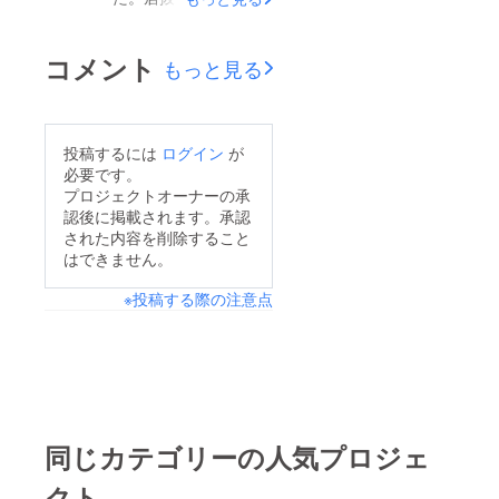
ズ丼 ３種サンド ３
で、店内の清掃と、
種ピタ焼そばハーフ
DIY改装をいたしま
コメント
もっと見る
1つお持ち帰りも可能
す。徐々にオープンへ
です。◎ご来店につい
向かっております。
て◎1組様30分ごとの
投稿するには
ログイン
が
ご予約となります。
必要です。
1000円のリターン
プロジェクトオーナーの承
×1→2名まで1000円の
認後に掲載されます。承認
された内容を削除すること
リターン×2→４名まで
はできません。
1000円のリターン
×3→６名までご家族・
※投稿する際の注意点
ご友人で別々にご支援
頂いた場合は、同じ時
間帯でご利用可能で
す。人数分のご来店が
なくても、残り分をお
同じカテゴリーの人気プロジェ
持ち帰りが可能です。
クト
（例）1000円のリ