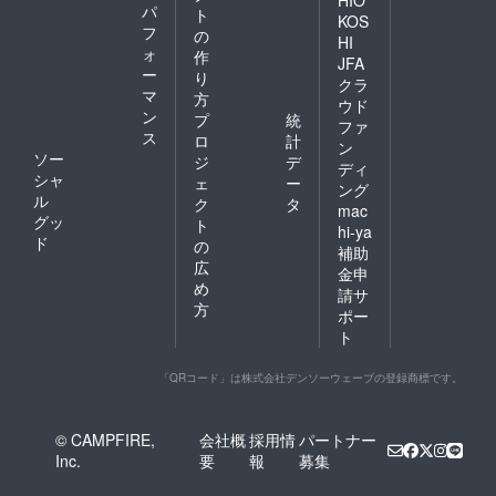
パ
ト
KOS
フ
の
HI
ォ
作
JFA
ー
り
クラ
マ
方
ウド
ン
プ
統
ファ
ス
ロ
計
ン
ソー
ジ
デ
ディ
シャ
ェ
ー
ング
ル
ク
タ
mac
グッ
ト
hi-ya
ド
の
補助
広
金申
め
請サ
方
ポー
ト
「QRコード」は株式会社デンソーウェーブの登録商標です。
© CAMPFIRE,
会社概
採用情
パートナー
Inc.
要
報
募集