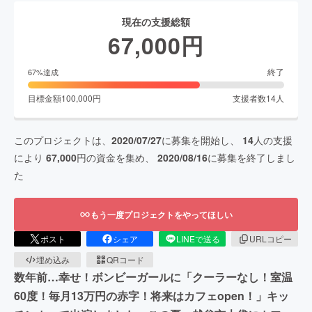
現在の支援総額
67,000
円
終了
67
%達成
目標金額
100,000
円
支援者数
14
人
このプロジェクトは、
2020/07/27
に募集を開始し、
14
人の支援
により
67,000
円の資金を集め、
2020/08/16
に募集を終了しまし
た
もう一度プロジェクトをやってほしい
ポスト
シェア
LINEで送る
URLコピー
埋め込み
QRコード
数年前…幸せ！ボンビーガールに「クーラーなし！室温
60度！毎月13万円の赤字！将来はカフェopen！」キッ