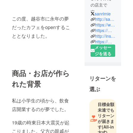
の店主で
す。
sanrimie
8月下旬
この度、越谷市に永年の夢
http://sanrimie.hp-tsukurumon.jp/content-2/
越谷市大袋
https://www.youtube.com/user/sannrimie
だったカフェをopenするこ
https://mobile.twitter.com/sanrimie
駅徒歩7分
ととなりました。
http://instagram.com/sanrimie
テイクアウ
https://m.facebook.com/sanrimie/
トcafeオープ
メッセー
ン！
ジを送る
商品・お店が作ら
リターンを
れた背景
選ぶ
私は小学生の頃から、飲食
目標金額
店開業するのが夢でした。
未達でも
リターン
が届きま
19歳の時東日本大震災が起
す
(All-in
こりました。父方の親戚が
方式)