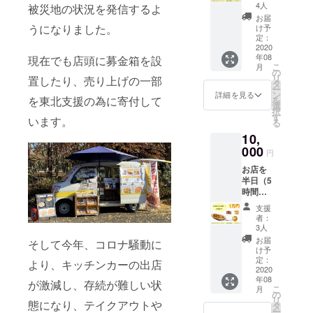
は試食
くださ
4人
被災地の状況を発信するよ
会に２
い。
お届
名様ま
うになりました。
け予
で参加
定：
できる
2020
年08
権利。
現在でも店頭に募金箱を設
こ
月
試食会
の
リ
置したり、売り上げの一部
は越谷
タ
ー
市にて8
ン
詳細を見る
を東北支援の為に寄付して
を
月下旬
選
択
を予定
す
います。
る
してお
10,
りま
す。試
000
円
食会を
お店を
お選び
半日（5
いただ
時間）
いて
貸し切
も、都
支援
れる権
合がつ
者：
利。お
かなけ
3人
食事付
れば変
お届
そして今年、コロナ騒動に
き。小
更可能
け予
さなお
です。
定：
より、キッチンカーの出店
店でこ
2020
お礼の
年08
の情勢
メール
が激減し、存続が難しい状
こ
月
ですの
と、
の
リ
で、ご
態になり、テイクアウトや
SNSや
タ
ー