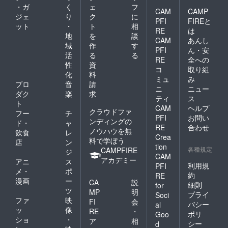
・ガ
く
ェ
フ
CAM
CAMP
ジェ
り
ク
に
PFI
FIREと
ット
・
ト
相
RE
は
地
を
談
CAM
あんし
域
作
す
PFI
ん・安
活
る
る
RE
全への
性
資
コ
取り組
化
料
ミュ
み
プロ
音
請
ニ
ニュー
ダク
楽
求
ティ
ス
ト
CAM
ヘルプ
クラウドファ
フー
チ
PFI
お問い
ンディングの
ド・
ャ
RE
合わせ
ノウハウを無
飲食
レ
Crea
料で学ぼう
店
ン
tion
各種規定
CAMPFIRE
ジ
CAM
アカデミー
アニ
ス
利用規
PFI
メ・
ポ
約
RE
漫画
ー
CA
説
細則
for
ツ
MP
明
プライ
Soci
ファ
映
FI
会
バシー
al
ッ
像
RE
・
ポリ
Goo
ショ
・
ア
相
シー
d