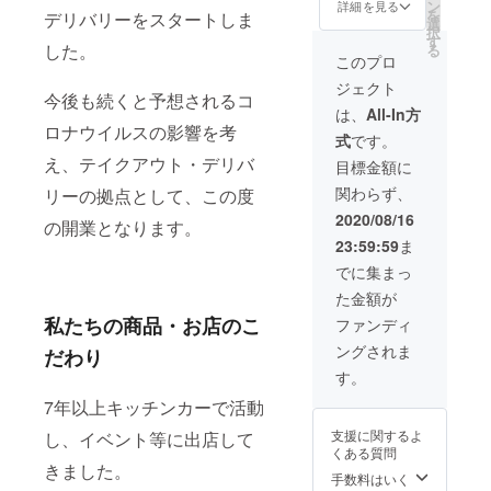
利用は5
ホーム
ン
詳細を見る
を
デリバリーをスタートしま
名様ま
ページ
選
択
でとさ
でご紹
す
した。
る
せて頂
介させ
このプロ
きま
て頂き
ジェクト
す。 お
ます。
今後も続くと予想されるコ
礼の
匿名希
は、
All-In方
メール
望の
ロナウイルスの影響を考
式
です。
とSNS
方、紹
やホー
え、テイクアウト・デリバ
介なし
目標金額に
ムペー
希望の
関わらず、
リーの拠点として、この度
ジでご
方は備
紹介さ
考欄へ
2020/08/16
の開業となります。
せて頂
お書き
23:59:59
ま
きま
くださ
す。匿
い。
でに集まっ
名希望
た金額が
の方、
紹介な
私たちの商品・お店のこ
ファンディ
し希望
ングされま
の方は
だわり
備考欄
す。
へお書
7年以上キッチンカーで活動
きくだ
さい。
支援に関するよ
し、イベント等に出店して
くある質問
きました。
手数料はいく