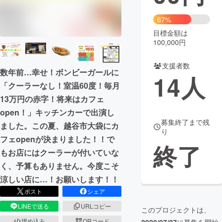
まちづくり・地域活性化
67%
目標金額は
100,000円
CAMPFIRE for Social Good
CAMPFIRE Creation
CAMPFIREふるさと納税
machi-ya
コミュニティ
支援者数
数年前…幸せ！ボンビーガールに
14
人
「クーラーなし！室温60度！毎月
13万円の赤字！将来はカフェ
open！」キッチンカーで出演し
募集終了まで残
ました。この夏、越谷市大袋にカ
り
フェopenが決まりました！！で
終了
もお店にはクーラーが付いていな
く、予算もありません。今度こそ
涼しい店に…！お願いします！！
ポスト
シェア
LINEで送る
URLコピー
このプロジェクトは、
埋め込み
QRコード