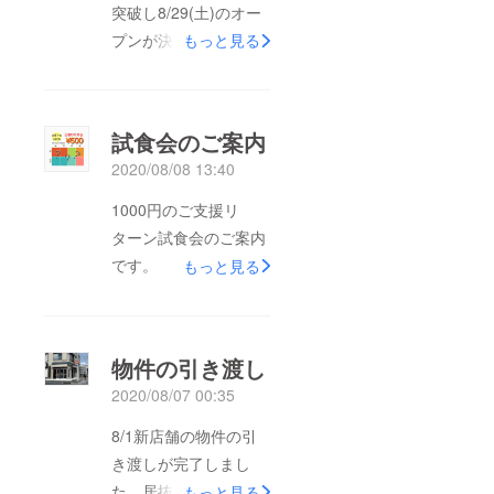
突破し8/29(土)のオー
プンが決定いたしまし
もっと見る
た！！試食会も予定通
り8/23(日)24(月)に開
催致します。試食会の
試食会のご案内
ご予約はクラウドファ
2020/08/08 13:40
ンディング終了後にご
連絡させて頂きます。
1000円のご支援リ
残り7時間となりまし
ターン試食会のご案内
た。どうぞ宜しくお願
です。
もっと見る
い致します。
8/23(日)24(月)11:00〜
20:00 完全予約制
（8/13に保健所の検査
物件の引き渡し
が入り、許可取得がで
2020/08/07 00:35
きなかった場合は延期
になる可能性がござい
8/1新店舗の物件の引
ます）◎内容◎日替わ
き渡しが完了しまし
りメニューの試食サイ
た。居抜き物件なの
もっと見る