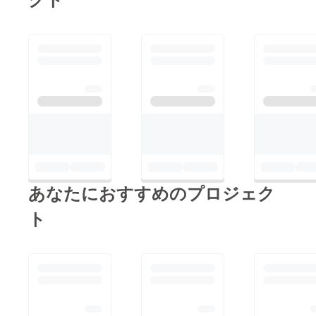
ターン×1のご支援で、
1名のご来店。残り１
名分はお持ち帰り。◎
場所◎埼玉県越谷市大
里617-4東武伊勢崎
線・スカイツリーライ
ン大袋駅徒歩7分お車
でお越しの際はお近く
のコインパーキングを
ご利用下さい。どうぞ
あなたにおすすめのプロジェク
宜しくお願い致しま
す。
ト