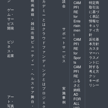
ン
映
カ
談
特定商
CAM
画
デ
会
取引法
PFI
ゲー
書
ミ
に基づ
RE
ム・
籍
ー
く表記
for
サー
・
と
情報セ
Ente
ビス
雑
は
キュリ
rtain
開発
誌
ク
サ
ティ方
men
出
ラ
ポ
針
t
版
ウ
ー
反社基
CAM
ビジ
ビ
ド
ト
本方針
PFI
ネ
ュ
フ
サ
カスタ
RE
ス・
ー
ァ
ー
マーハ
for
起業
テ
ン
ビ
ラスメ
Spor
ィ
デ
ス
ントに
ts
ー
ィ
対する
CAM
・
ン
考え方
PFI
ヘ
グ
クッ
RE
ル
と
キーポ
ふる
ス
は
リシー
さと
ケ
プ
実
納税
ア
ロ
施
AD
アー
舞
ジ
事
FOR
ト・
台
ェ
例
ALL
写真
・
ク
HIO