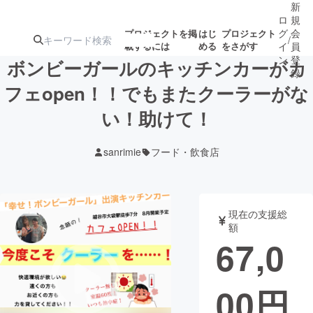
新
ロ
規
グ
会
プロジェクトを掲
はじ
プロジェクト
/
載するには
める
をさがす
イ
員
ン
登
ボンビーガールのキッチンカーがカ
録
フェopen！！でもまたクーラーがな
い！助けて！
人気のプロ
注目のリ
注目の新着プロ
募集終了が近いプ
もうすぐ公開
ジェクト
ターン
ジェクト
ロジェクト
されます
sanrimie
フード・飲食店
アート・写真
音楽
現在の支援総
テクノロジー・ガジェット
ゲーム・サ
額
67,0
映像・映画
書籍・雑誌
00
円
ビジネス・起業
チャレンジ