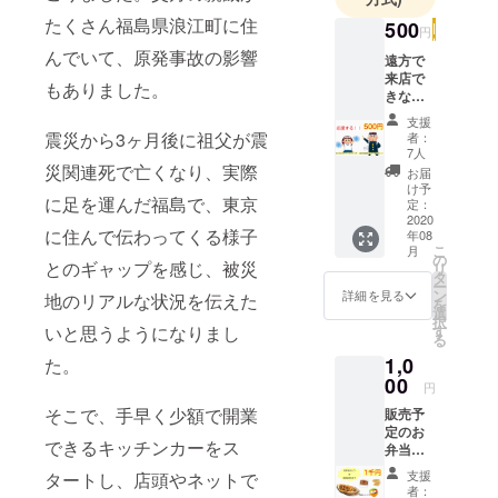
たくさん福島県浪江町に住
500
円
んでいて、原発事故の影響
遠方で
来店で
もありました。
きない
けど、
支援
応援し
震災から3ヶ月後に祖父が震
者：
てくれ
7人
る方。
災関連死で亡くなり、実際
お届
お礼の
け予
に足を運んだ福島で、東京
メール
定：
と、
2020
に住んで伝わってくる様子
年08
SNSや
こ
月
ホーム
の
とのギャップを感じ、被災
リ
ページ
タ
ー
でご紹
ン
詳細を見る
地のリアルな状況を伝えた
を
介させ
選
択
て頂き
す
いと思うようになりまし
る
ます。
1,0
匿名希
た。
望の
00
円
方、紹
そこで、手早く少額で開業
販売予
介なし
定のお
希望の
できるキッチンカーをス
弁当ひ
方は備
とつ、
考欄へ
支援
タートし、店頭やネットで
もしく
お書き
者：