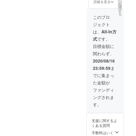
利用は5
ホーム
ン
詳細を見る
を
名様ま
ページ
選
択
でとさ
でご紹
す
る
せて頂
介させ
このプロ
きま
て頂き
ジェクト
す。 お
ます。
礼の
匿名希
は、
All-In方
メール
望の
式
です。
とSNS
方、紹
やホー
介なし
目標金額に
ムペー
希望の
関わらず、
ジでご
方は備
紹介さ
考欄へ
2020/08/16
せて頂
お書き
23:59:59
ま
きま
くださ
す。匿
い。
でに集まっ
名希望
た金額が
の方、
紹介な
ファンディ
し希望
ングされま
の方は
備考欄
す。
へお書
きくだ
さい。
支援に関するよ
くある質問
手数料はいく