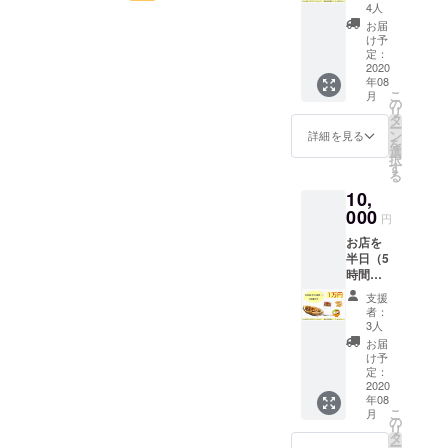
は試食
くださ
4人
ます。
のリターン×3→６名までご
会に２
い。
お届
名様ま
け予
家族・ご友人で別々にご支
で参加
定：
できる
2020
援頂いた場合は、同じ時間
年08
権利。
こ
月
試食会
帯でご利用可能です。人数
の
リ
は越谷
タ
ー
分のご来店がなくても、残
市にて8
ン
詳細を見る
を
月下旬
選
り分をお持ち帰りが可能で
択
を予定
す
る
してお
す。（例）1000円のリター
10,
りま
す。試
000
ン×1のご支援で、1名のご来
円
食会を
お店を
店。残り１名分はお持ち帰
お選び
半日（5
いただ
り。◎場所◎埼玉県越谷市
時間）
いて
貸し切
も、都
支援
大里617-4東武伊勢崎線・ス
れる権
合がつ
者：
利。お
かなけ
3人
カイツリーライン大袋駅徒
食事付
れば変
お届
き。小
歩7分お車でお越しの際はお
更可能
け予
さなお
です。
定：
近くのコインパーキングを
店でこ
2020
お礼の
年08
の情勢
メール
ご利用下さい。どうぞ宜し
こ
月
ですの
と、
の
リ
で、ご
SNSや
タ
くお願い致します。
ー