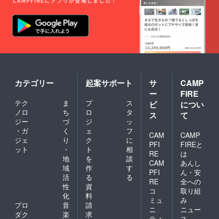
カテゴリー
起案サポート
サ
CAMP
ー
FIRE
テク
ま
プ
ス
ビ
につい
ノロ
ち
ロ
タ
ス
て
ジー
づ
ジ
ッ
・ガ
く
ェ
フ
CAM
CAMP
ジェ
り
ク
に
PFI
FIREと
ット
・
ト
相
RE
は
地
を
談
CAM
あんし
域
作
す
PFI
ん・安
活
る
る
RE
全への
性
資
コ
取り組
化
料
ミュ
み
プロ
音
請
ニ
ニュー
ダク
楽
求
ティ
ス