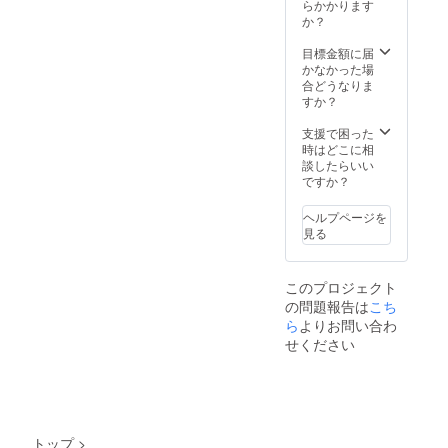
らかかります
か？
目標金額に届
かなかった場
合どうなりま
すか？
支援で困った
時はどこに相
談したらいい
ですか？
ヘルプページを
見る
このプロジェクト
の問題報告は
こち
ら
よりお問い合わ
せください
トップ
>