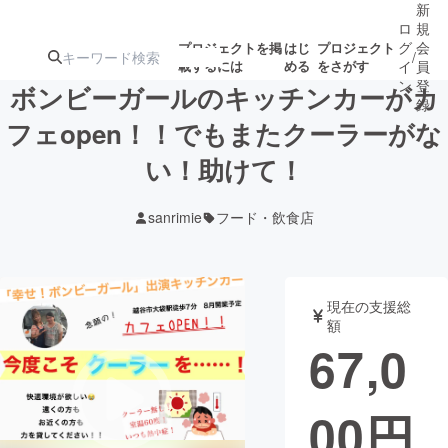
新
ロ
規
グ
会
プロジェクトを掲
はじ
プロジェクト
/
載するには
める
をさがす
イ
員
ン
登
ボンビーガールのキッチンカーがカ
録
フェopen！！でもまたクーラーがな
い！助けて！
人気のプロ
注目のリ
注目の新着プロ
募集終了が近いプ
もうすぐ公開
ジェクト
ターン
ジェクト
ロジェクト
されます
sanrimie
フード・飲食店
アート・写真
音楽
現在の支援総
テクノロジー・ガジェット
ゲーム・サ
額
67,0
映像・映画
書籍・雑誌
00
円
ビジネス・起業
チャレンジ