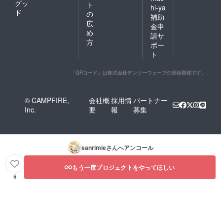
グッ
ト
hi-ya
ド
の
補助
広
金申
め
請サ
方
ポー
ト
「QRコード」は株式会社デンソーウェーブの登録商標です。
© CAMPFIRE,
会社概
採用情
パートナー
Inc.
要
報
募集
sanrimie
さんへアンコール
もう一度プロジェクトをやってほしい
5