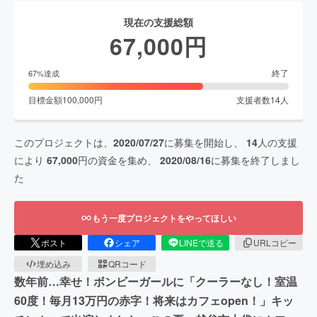
現在の支援総額
67,000
円
終了
67
%達成
目標金額
100,000
円
支援者数
14
人
このプロジェクトは、
2020/07/27
に募集を開始し、
14
人の支援
により
67,000
円の資金を集め、
2020/08/16
に募集を終了しまし
た
もう一度プロジェクトをやってほしい
ポスト
シェア
LINEで送る
URLコピー
埋め込み
QRコード
数年前…幸せ！ボンビーガールに「クーラーなし！室温
60度！毎月13万円の赤字！将来はカフェopen！」キッ