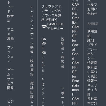
ト
CAM
ヘルプ
クラウドファ
フー
チ
PFI
お問い
ンディングの
ド・
ャ
RE
合わせ
ノウハウを無
飲食
レ
Crea
料で学ぼう
店
ン
tion
各種規定
CAMPFIRE
ジ
CAM
アカデミー
アニ
ス
利用規
PFI
メ・
ポ
約
RE
漫画
ー
CA
説
細則
for
ツ
MP
明
プライ
Soci
ファ
映
FI
会
バシー
al
ッ
像
RE
・
ポリ
Goo
ショ
・
ア
相
シー
d
ン
映
カ
談
特定商
CAM
画
デ
会
取引法
PFI
ゲー
書
ミ
に基づ
RE
ム・
籍
ー
く表記
for
サー
・
と
情報セ
Ente
ビス
雑
は
キュリ
rtain
開発
誌
ク
サ
ティ方
men
出
ラ
ポ
針
t
版
ウ
ー
反社基
CAM
ビジ
ビ
ド
ト
本方針
PFI
ネ
ュ