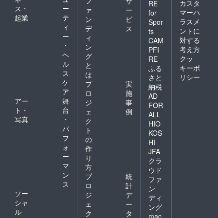
フ
サ
カスタ
RE
ス・
ー
ァ
ー
マーハ
for
起業
テ
ン
ビ
ラスメ
Spor
ィ
デ
ス
ントに
ts
ー
ィ
対する
CAM
・
ン
考え方
PFI
ヘ
グ
クッ
RE
ル
と
キーポ
ふる
ス
は
リシー
さと
ケ
プ
実
納税
ア
ロ
施
AD
アー
舞
ジ
事
FOR
ト・
台
ェ
例
ALL
写真
・
ク
HIO
パ
ト
KOS
フ
の
HI
ォ
作
JFA
ー
り
クラ
マ
方
ウド
ン
プ
統
ファ
ス
ロ
計
ン
ソー
ジ
デ
ディ
シャ
ェ
ー
ング
ル
ク
タ
mac