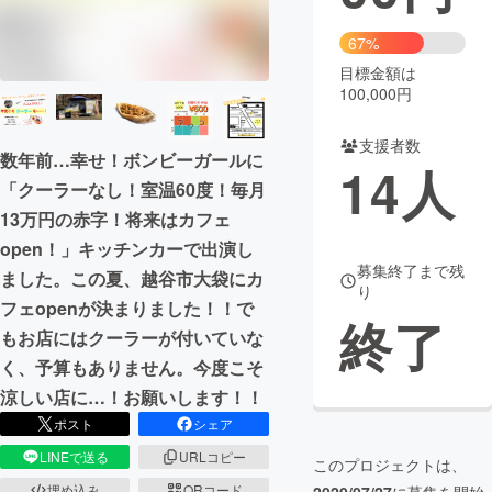
まちづくり・地域活性化
67%
目標金額は
100,000円
CAMPFIRE for Social Good
CAMPFIRE Creation
CAMPFIREふるさと納税
machi-ya
コミュニティ
支援者数
数年前…幸せ！ボンビーガールに
14
人
「クーラーなし！室温60度！毎月
13万円の赤字！将来はカフェ
open！」キッチンカーで出演し
募集終了まで残
ました。この夏、越谷市大袋にカ
り
フェopenが決まりました！！で
終了
もお店にはクーラーが付いていな
く、予算もありません。今度こそ
涼しい店に…！お願いします！！
ポスト
シェア
LINEで送る
URLコピー
このプロジェクトは、
埋め込み
QRコード