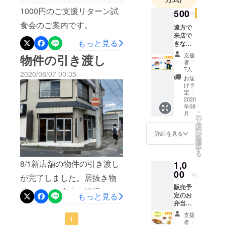
1000円のご支援リターン試
500
円
食会のご案内です。
遠方で
来店で
8/23(日)24(月)11:00〜20:00
もっと見る
きない
けど、
完全予約制（8/13に保健所
支援
物件の引き渡し
応援し
者：
の検査が入り、許可取得が
てくれ
7人
2020/08/07 00:35
る方。
お届
できなかった場合は延期に
お礼の
け予
メール
定：
なる可能性がございます）
と、
2020
年08
SNSや
◎内容◎日替わりメニュー
こ
月
ホーム
の
リ
の試食サイズ丼 ３種サン
ページ
タ
ー
でご紹
ン
詳細を見る
ド ３種ピタ焼そばハー
を
介させ
選
択
て頂き
す
フ 1つお持ち帰りも可能で
る
ます。
8/1新店舗の物件の引き渡し
1,0
匿名希
す。◎ご来店について◎1組
望の
00
円
が完了しました。居抜き物
様30分ごとのご予約となり
方、紹
販売予
介なし
件なので、店内の清掃と、
ます。1000円のリターン
もっと見る
定のお
希望の
弁当ひ
方は備
DIY改装をいたします。徐々
×1→2名まで1000円のリ
とつ、
考欄へ
支援
にオープンへ向かっており
1
もしく
お書き
ターン×2→４名まで1000円
者：