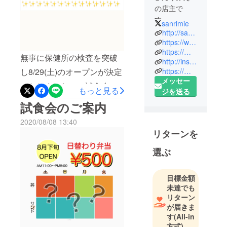
の店主で
す。
sanrimie
8月下旬
http://sanrimie.hp-tsukurumon.jp/content-2/
越谷市大袋
https://www.youtube.com/user/sannrimie
https://mobile.twitter.com/sanrimie
駅徒歩7分
無事に保健所の検査を突破
http://instagram.com/sanrimie
テイクアウ
https://m.facebook.com/sanrimie/
し8/29(土)のオープンが決定
トcafeオープ
メッセー
いたしました！！試食会も
ン！
もっと見る
ジを送る
予定通り8/23(日)24(月)に開
試食会のご案内
催致します。試食会のご予
2020/08/08 13:40
約はクラウドファンディン
リターンを
グ終了後にご連絡させて頂
選ぶ
きます。残り7時間となりま
した。どうぞ宜しくお願い
目標金額
致します。
未達でも
リターン
が届きま
す
(All-in
方式)