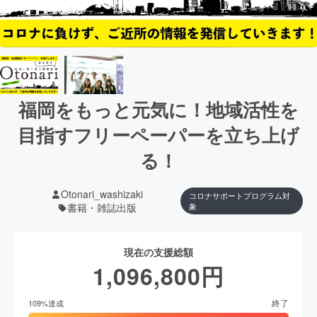
福岡をもっと元気に！地域活性を
目指すフリーペーパーを立ち上げ
る！
Otonari_washizaki
コロナサポートプログラム対
書籍・雑誌出版
象
現在の支援総額
1,096,800
円
終了
109
%達成