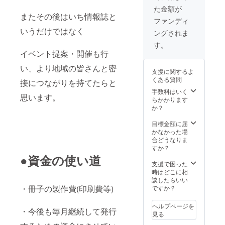
※掲載に
す。 デ
がお打
た金額が
際しま
ザイン
ち合わ
またその後はいち情報誌と
しては
込みで
せにお
ファンディ
後日編
作成い
伺いさ
いうだけではなく
ングされま
集部か
たしま
せてい
らご連
すの
ただ
す。
絡させ
で、イ
き、お
イベント提案・開催も行
ていた
メージ
悩みや
だき、
に合わ
ご要望
い、より地域の皆さんと密
支援に関するよ
お打ち
せた広
をヒア
くある質問
接につながりを持てたらと
合わせ
告がで
リング
をさせ
きま
させて
手数料はいく
思います。
ていた
す。 ※
いただ
らかかります
だきま
サイズ
き、そ
か？
す。
は紙面
こから
の1/2と
内容や
目標金額に届
なりま
デザイ
かなかった場
す。 ※
ンをご
合どうなりま
掲載内
提案い
すか？
容は弊
たしま
●資金の使い道
社の審
す。 デ
支援で困った
査を通
ザイン
時はどこに相
す必要
込みで
談したらいい
があり
作成い
・冊子の製作費(印刷費等)
ですか？
ます。
たしま
すの
ヘルプページを
・今後も毎月継続して発行
で、イ
見る
メージ