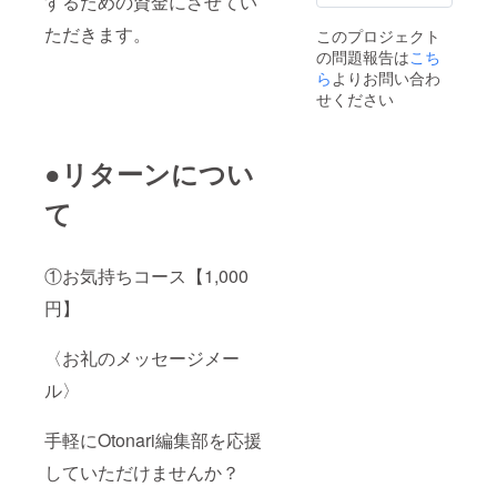
するための資金にさせてい
に合わ
せた広
ただきます。
このプロジェクト
告がで
の問題報告は
こち
きま
す。 ※
ら
よりお問い合わ
サイズ
せください
は
1P(A4
サイズ)
となり
●リターンについ
ます。
※掲載内
て
容は弊
社の審
査を通
す必要
①お気持ちコース【1,000
があり
ます。
円】
〈お礼のメッセージメー
ル〉
手軽にOtonari編集部を応援
していただけませんか？