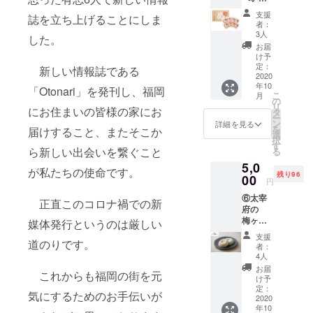
コース
ぷらひ
支援
誌を立ち上げることにしま
【5,000
らお！
者：
円】
カウン
3人
した。
〈めん
ターに
お届
べい1箱
置いて
け予
＋1冊＋
ある、
定：
新しい情報誌である
感謝の
2020
いつも
年10
お手紙
箸が止
「Otonari」を発刊し、福岡
こ
月
＋
まらな
の
リ
にお住まいの皆様の家にお
Otonari
くな
タ
ー
ステッ
る、柚
ン
詳細を見る
を
届けすること、またそこか
カー〉
子の香
選
択
ピリッ
りがふ
す
ら新しい出会いを繋ぐこと
る
と辛く
わっと
5,0
てやめ
す
が私たちの使命です。
残り96
られな
00
る、"あ
円
い！福
の塩
⑥太宰
太郎さ
辛"を1
正直このコロナ禍での新
府の
んの明
箱お送
梅ヶ枝
太子せ
媒体発行というのは厳しい
りさせ
餅コー
んべ
ていた
支援
道のりです。
ス
い"めん
だきま
者：
【5,000
べい"を
す。 協
4人
円】
お送り
力：天
お届
これからも福岡の街を元
〈冷凍
させて
婦羅ひ
け予
梅ヶ枝
いただ
定：
らお
気にするためのお手伝いが
餅1箱(5
2020
きま
様
年10
個入り)
す。明
https://