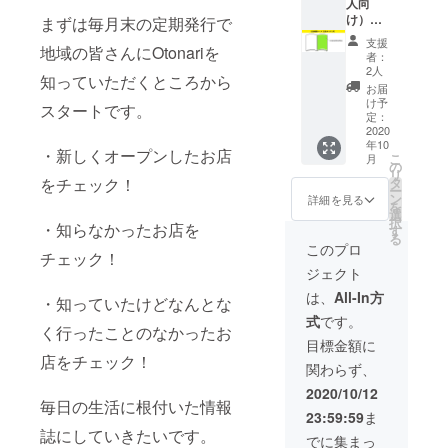
読者さ
にお店
人向
んに伝
の情報
け）広
まずは毎月末の定期発行で
えてみ
を知っ
告掲載
支援
地域の皆さんにOtonariを
ましょ
てもら
コース
者：
う！ デ
いま
（サイ
2人
知っていただくところから
ザイン
しょ
ズ1p）
お届
込みで
う。 ス
【200,0
け予
スタートです。
作成い
タッフ
00円】
定：
たしま
がお打
＜1Pサ
2020
年10
すの
ち合わ
イズ広
・新しくオープンしたお店
こ
月
で、イ
せにお
告掲載
の
リ
メージ
伺いさ
＋冊子1
タ
をチェック！
ー
に合わ
せてい
冊＋感
ン
詳細を見る
を
せた広
ただ
謝のお
選
択
告がで
き、お
手紙＋
・知らなかったお店を
す
る
きます♪
悩みや
Otonari
このプロ
チェック！
※サイズ
ご要望
ステッ
ジェクト
は紙面
をヒア
カー ＞
の1/4と
リング
地域の
は、
All-In方
・知っていたけどなんとな
なりま
させて
ご家庭
式
です。
す。 ※
いただ
にお店
く行ったことのなかったお
掲載内
き、そ
の情報
目標金額に
容は弊
こから
を知っ
店をチェック！
関わらず、
社の審
内容や
てもら
査を通
デザイ
いま
2020/10/12
す必要
ンをご
しょ
毎日の生活に根付いた情報
23:59:59
ま
があり
提案い
う。 ス
誌にしていきたいです。
ます。
たしま
タッフ
でに集まっ