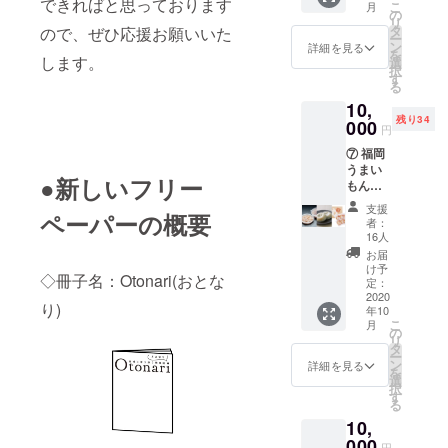
できればと思っております
こ
月
＋1冊＋
日のお
の
www.hir
リ
感謝の
やつに
タ
ので、ぜひ応援お願いいた
ao-
ー
お手紙
もよ
ン
foods.n
詳細を見る
を
＋
します。
し！お
選
et/
択
Otonari
土産に
す
る
ステッ
もよ
10,
カー〉
し！ 協
残り34
太宰府
000
力：山
円
にお参
口油屋
⑦ 福岡
りした
福太郎
うまい
ら必ず
様
●新しいフリー
もん
食べた
https://
セット
くな
www.fu
支援
ペーパーの概要
コース
る、福
kutaro.
者：
【10,00
岡名産
co.jp/
16人
0円】
梅ヶ枝
お届
〈ひら
餅をお
け予
◇冊子名：Otonari(おとな
おの塩
送りさ
定：
辛＋め
2020
せてい
り)
年10
んべい
ただき
こ
月
＋梅ヶ
ます。
の
リ
枝餅＋1
お家の
タ
ー
冊＋感
レンジ
ン
詳細を見る
を
謝のお
ですこ
選
択
手紙＋
し温め
す
る
Otonari
るとで
10,
ステッ
きたて
カー〉
000
のお味
円