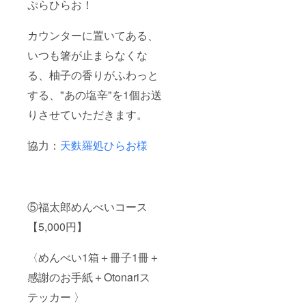
ぷらひらお！
カウンターに置いてある、
いつも箸が止まらなくな
る、柚子の香りがふわっと
する、"あの塩辛"を1個お送
りさせていただきます。
協力：
天麩羅処ひらお様
⑤福太郎めんべいコース
【5,000円】
〈めんべい1箱＋冊子1冊＋
感謝のお手紙＋Otonariス
テッカー 〉