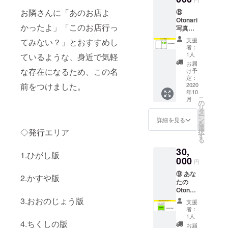
4.5.6
が楽し
お隣さんに「あのお店よ
⑧
コース
めます♪
Otonari
の福岡
協力：
かったよ」「このお店行っ
写真掲
名産品
茶房き
載コー
を3品ぜ
くち
支援
てみない？」とおすすめし
ス
～んぶ
様
者：
【10,00
お送り
http://u
1人
ているような、身近で気軽
0円】
いたし
megae-
お届
〈顔写
ます！
な存在になるため、この名
kikuchi.
け予
真の掲
あれも
定：
com/
載権＋1
2020
前をつけました。
これも
年10
冊＋感
食べて
こ
月
謝のお
みたい
の
リ
手紙＋
という
タ
ー
Otonari
方にお
ン
詳細を見る
を
ステッ
すすめ
選
◇発行エリア
択
カー〉
のコー
す
る
Otonari
ス、県
30,
にあな
外にお
1.ひがし版
たの写
000
住まい
円
真を載
の方も
⑨ あな
せちゃ
ぜひ！
2.かすや版
たの
いま
Otonari
す！ お
作りま
子様と
3.おおのじょう版
支援
すコー
一緒も
者：
ス
よし、
1人
【30,00
4.ちくしの版
社員さ
お届