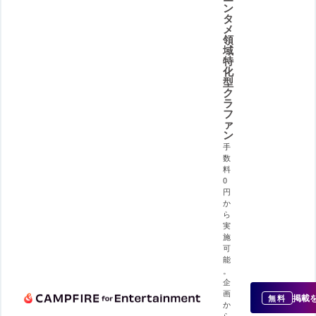
ン
タ
メ
領
域
特
化
型
ク
ラ
フ
ァ
ン
手
数
料
0
円
か
ら
実
施
可
能
。
企
画
掲載
無料
か
ら