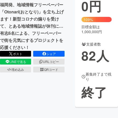
0
円
福岡発、地域情報フリーペーパー
まちづくり・地域活性化
「Otonari(おとなり)」を立ち上げ
ます！新型コロナの煽りを受け
109%
て、とある地域情報誌が休刊に…
CAMPFIRE for Social Good
CAMPFIRE Creation
目標金額は
1,000,000円
有志6名による、フリーペーパー
CAMPFIREふるさと納税
machi-ya
コミュニティ
で街を元気にするプロジェクトを
支援者数
応援ください！
82
人
ポスト
シェア
LINEで送る
URLコピー
埋め込み
QRコード
募集終了まで残
り
終了