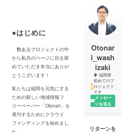
●はじめに
Otonar
数あるプロジェクトの中
i_wash
から私共のページに目を留
izaki
めていただき本当にありが
とうございます！
福岡県
初めてのプ
ロジェクト
私たちは福岡を元気にする
です
ための新しい地域情報フ
メッセー
ジを送る
リーペーパー「Otonari」を
発刊するためにクラウド
ファンディングを始めまし
リターンを
た。