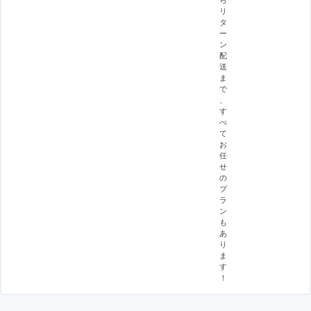
リ
タ
ー
ン
配
送
ま
で
、
す
べ
て
お
任
せ
の
プ
ラ
ン
も
あ
り
ま
す
！