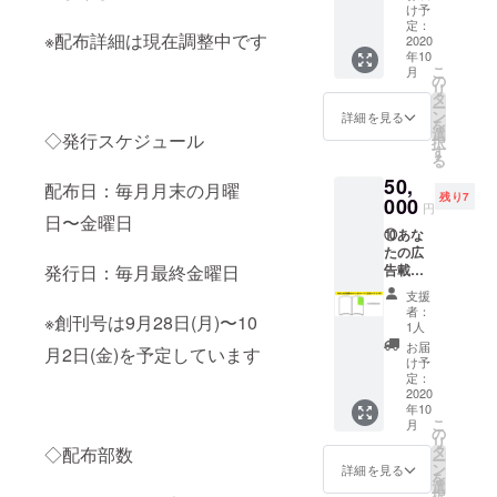
0円】
んと一
け予
〈オリ
緒にも
定：
※配布詳細は現在調整中です
ジナル
2020
よし、
年10
Otonari
雑誌に
こ
月
（A4サ
お顔が
の
リ
イズ1
載るこ
タ
ー
枚）＋1
とって
ン
詳細を見る
を
冊＋感
なかな
選
◇発行スケジュール
択
謝のお
かない
す
る
手紙＋
です
50,
Otonari
よ！貴
配布日：毎月月末の月曜
残り7
ステッ
000
重な体
円
カー〉
日〜金曜日
験して
⑩あな
あなた
みませ
たの広
だけの
んか？
告載せ
発行日：毎月最終金曜日
オリジ
※編集部
ちゃい
ナル
まで写
支援
ます
Otonari
真をお
者：
※創刊号は9月28日(月)〜10
コース
をお作
送りい
1人
【50,00
りしま
ただき
お届
月2日(金)を予定しています
0円】
す！ A4
ます
け予
＜1/4P
サイズ
定：
サイズ
2020
の表紙
年10
広告掲
を1枚、
こ
月
載＋冊
あなた
の
リ
子1冊＋
だけの
タ
◇配布部数
ー
感謝の
オリジ
ン
詳細を見る
を
お手紙
ナル仕
選
択