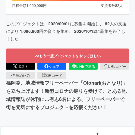
目標金額
1,000,000
円
支援者数
82
人
このプロジェクトは、
2020/09/01
に募集を開始し、
82
人の支援
により
1,096,800
円の資金を集め、
2020/10/12
に募集を終了し
ました
もう一度プロジェクトをやってほしい
ポスト
シェア
LINEで送る
URLコピー
埋め込み
QRコード
福岡発、地域情報フリーペーパー「Otonari(おとなり)」
を立ち上げます！新型コロナの煽りを受けて、とある地
域情報誌が休刊に…有志6名による、フリーペーパーで
街を元気にするプロジェクトを応援ください！
エ