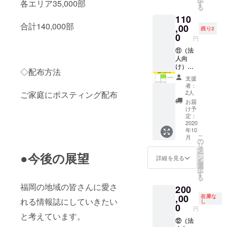
＋
各エリア35,000部
様にし
す
る
Otonari
ます！
110
ステッ
※写真を
合計140,000部
カー ＞
,00
編集部
残り2
あなた
までお
0
円
の宣伝
送りい
したい
⑪（法
ただき
こと、
人向
ます
Otonari
け）広
◇配布方法
に載せ
告掲載
支援
てみま
コース
者：
せん
（サイ
2人
ご家庭にポスティング配布
か？ 新
ズ1/2）
お届
しいお
【110,0
け予
店を
00円】
定：
オープ
＜1/2P
2020
年10
ン予
サイズ
こ
月
定！
広告掲
の
リ
YouTub
載＋冊
タ
ー
●今後の展望
e始めま
子1冊＋
ン
詳細を見る
を
した！
感謝の
選
択
最近こ
お手紙
す
る
んない
＋
福岡の地域の皆さんに愛さ
200
いこと
Otonari
があり
ステッ
,00
在庫な
れる情報誌にしていきたい
し
まし
カー ＞
0
円
た！な
地域の
と考えています。
どなど
ご家庭
⑫（法