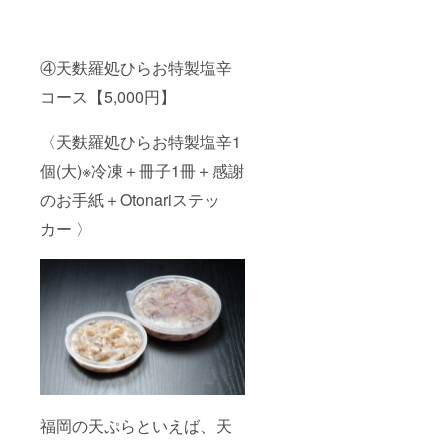
④天麩羅処ひらお特製塩辛
コース【5,000円】
〈天麩羅処ひらお特製塩辛1
個(大)※冷凍＋冊子1冊＋感謝
のお手紙＋Otonariステッ
カー 〉
福岡の天ぷらといえば、天