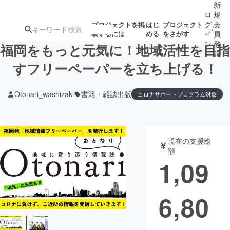
新
ロ
規
グ
会
プロジェクトを掲
はじ
プロジェクト
/
載するには
める
をさがす
イ
員
ン
登
福岡をもっと元気に！地域活性を目指
録
すフリーペーパーを立ち上げる！
人気のプロ
注目のリ
注目の新着プロ
募集終了が近いプ
もうすぐ公開
Otonari_washizaki
書籍・雑誌出版
コロナサポートプログラム対象
ジェクト
ターン
ジェクト
ロジェクト
されます
アート・写真
音楽
現在の支援総
額
1,09
テクノロジー・ガジェット
ゲーム・サ
映像・映画
書籍・雑誌
6,80
ビジネス・起業
チャレンジ