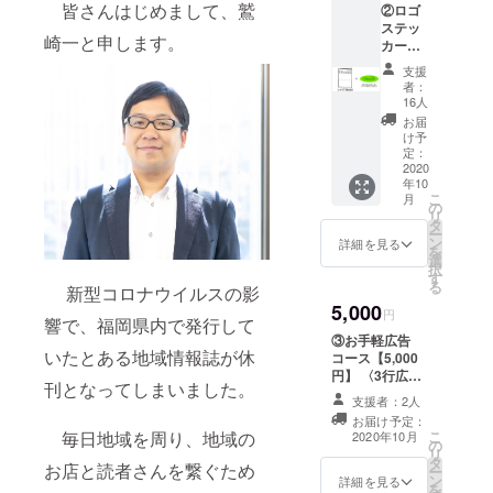
皆さんはじめまして、鷲
②ロゴ
ステッ
崎一と申します。
カー
コース
支援
【3,000
者：
円】
16人
〈冊子1
お届
冊＋感
け予
謝のお
定：
手紙＋
2020
年10
Otonari
こ
月
ステッ
の
リ
カー〉
タ
ー
Otonari
ン
詳細を見る
を
のお
選
択
しゃか
す
る
新型コロナウイルスの影
わタイ
5,000
トルロ
円
響で、福岡県内で発行して
ゴのオ
③お手軽広告
リジナ
いたとある地域情報誌が休
コース【5,000
ルス
円】 〈3行広告
テッ
刊となってしまいました。
掲載＋1冊＋感謝
カーを
支援者：2人
のお手紙＋
お送り
お届け予定：
Otonariステッ
させて
毎日地域を周り、地域の
こ
2020年10月
の
カー 〉 あなたの
いただ
リ
タ
3行広告が雑誌に
お店と読者さんを繋ぐため
きま
ー
ン
載ります！ 一言
詳細を見る
す。
を