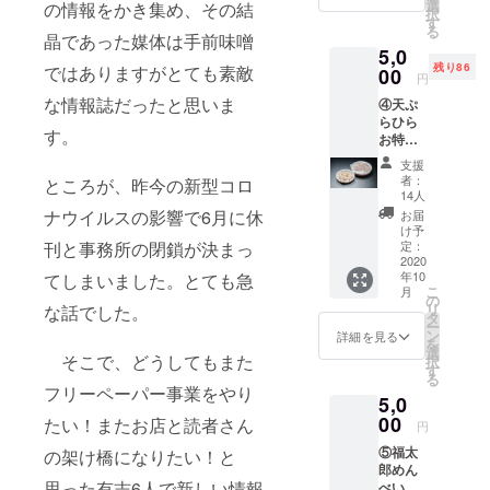
選
コメント何でも
の情報をかき集め、その結
択
す
OK♪ ※掲載内容
る
晶であった媒体は手前味噌
は弊社の審査を
5,0
通す必要があり
残り86
ではありますがとても素敵
00
ます。
円
な情報誌だったと思いま
④天ぷ
らひら
す。
お特製
塩辛
支援
コース
者：
ところが、昨今の新型コロ
【5,000
14人
円】
ナウイルスの影響で6月に休
お届
〈冷凍
け予
天ぷら
刊と事務所の閉鎖が決まっ
定：
ひらお
2020
年10
てしまいました。とても急
特製塩
こ
月
辛 1箱
の
リ
な話でした。
＋1冊＋
タ
ー
感謝の
ン
詳細を見る
を
お手紙
選
そこで、どうしてもまた
択
＋
す
る
Otonari
フリーペーパー事業をやり
5,0
ステッ
カー〉
00
たい！またお店と読者さん
円
福岡の
⑤福太
の架け橋になりたい！と
天ぷら
郎めん
といえ
思った有志6人で新しい情報
べい
ば、天