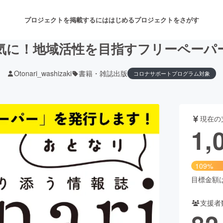
プロジェクトを掲載するには
はじめる
プロジェクトをさがす
気に！地域活性を目指すフリーペーパ
Otonari_washizaki
書籍・雑誌出版
コロナサポートプログラム対象
注目のリターン
注目の新着プロジェクト
募集終了が近いプロジェクト
も
現在の
音楽
舞台・パフォーマンス
1,
ゲーム・サービス開発
フード・飲食店
109%
書籍・雑誌出版
アニメ・漫画
目標金額は1
支援者
チャレンジ
ビューティー・ヘルスケ