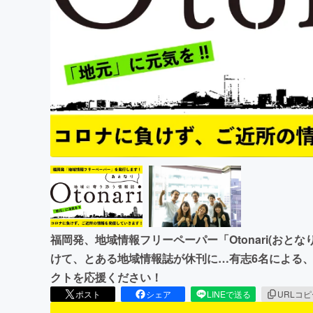
まちづくり・地域活性化
福岡発、地域情報フリーペーパー「Otonari(おと
けて、とある地域情報誌が休刊に…有志6名による
クトを応援ください！
ポスト
シェア
LINEで送る
URLコ