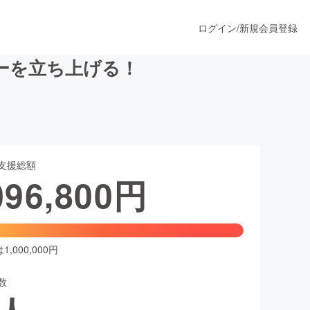
ログイン
/
新規会員登録
ーを立ち上げる！
うすぐ公開されます
支援総額
プロダクト
096,800
円
ファッション
スポーツ
,000,000円
数
ア
ソーシャルグッド