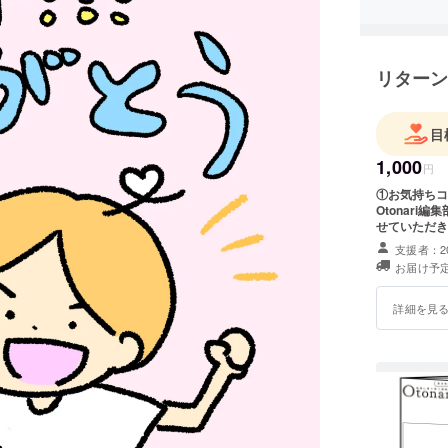
リターン
目
1,000
円
①お気持ちコ
Otonar
せていただき
支援者：2
お届け予定
詳細を見