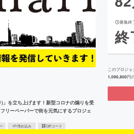
82
募集終
CAMPFIRE for Social Good
CAMPFIRE Creation
終
CAMPFIREふるさと納税
machi-ya
コミュニティ
このプロジェ
1,096,800
円
なり)」を立ち上げます！新型コロナの煽りを受
、フリーペーパーで街を元気にするプロジェ
ピー
埋め込み
QRコード