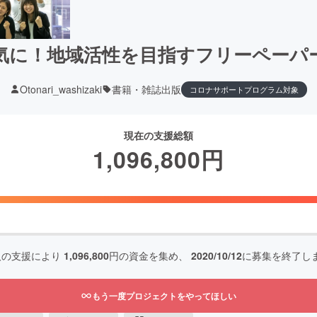
気に！地域活性を目指すフリーペーパ
Otonari_washizaki
書籍・雑誌出版
コロナサポートプログラム対象
現在の支援総額
1,096,800
円
人の支援により
1,096,800
円の資金を集め、
2020/10/12
に募集を終了し
もう一度プロジェクトをやってほしい