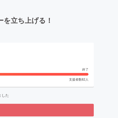
ーを立ち上げる！
終了
支援者数
82
人
ました