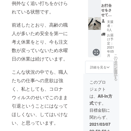
例外なく追い打ちをかけら
お打合
せをさ
れている状態です。
せてい
ただ
支援
き、ご
前述したとおり、高齢の職
者：
希望を
0人
人が多いため安全を第一に
お聞き
お届
してオ
け予
考え休業をとり、今も注文
リジナ
定：
ルの帆
2021
数が戻っていないため水曜
年05
布の
こ
月
バッグ
の
日の休業は続けています。
リ
を作ら
タ
ー
せてい
ン
詳細を見る
を
ただき
こんな状況の中でも、職人
選
択
ます。
す
る
たちの仕事への意欲は強
(限定10
このプロ
名) もっ
く、私としても、コロナ
ジェクト
と大き
なバッ
は、
All-In方
ウィルスのせいでこのまま
グがほ
式
です。
しい！
引退ということにはなって
チャッ
目標金額に
クを付
ほしくない、してはいけな
関わらず、
けた
い、と思っています。
い！ ポ
2021/03/07
ケット
23:59:59
ま