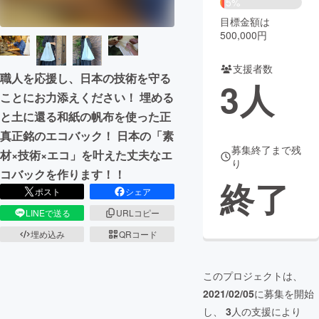
5%
目標金額は
まちづくり・地域活性化
500,000円
支援者数
CAMPFIRE for Social Good
CAMPFIRE Creation
職人を応援し、日本の技術を守る
3
人
CAMPFIREふるさと納税
machi-ya
コミュニティ
ことにお力添えください！ 埋める
と土に還る和紙の帆布を使った正
真正銘のエコバック！ 日本の「素
募集終了まで残
材×技術×エコ」を叶えた丈夫なエ
り
コバックを作ります！！
終了
ポスト
シェア
LINEで送る
URLコピー
埋め込み
QRコード
このプロジェクトは、
2021/02/05
に募集を開始
し、
3
人の支援により