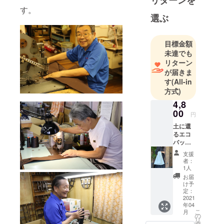
す。
たいと思い
選ぶ
茶道のお稽
古にも通っ
ています。
目標金額
未達でも
そして子ど
リターン
もが始めた
が届きま
ことをきっ
す
(All-in
かけに空手
方式)
も始めまし
4,8
た。
00
円
日本人に生
土に還
まれたので
るエコ
日本の持つ
バッ
グ －
美学・美
支援
手持ち
者：
徳・美意識
ver－
1人
に触れ、大
お届
け予
切にしたい
定：
と思ってい
2021
年04
ます。
こ
月
の
リ
タ