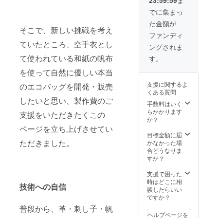
を付け
たい！
でに集まっ
持ち手
た金額が
を革に
そこで、新しい挑戦を考え
した
ファンディ
い！ な
ていたところ、空手衣とし
ングされま
ど、で
きる限
て使われている和紙の帆布
す。
りご希
望に沿
を使って自然に優しい本当
う形で
支援に関するよ
のエコバッグを開発・販売
仕上げ
くある質問
させて
したいと思い、製作費のご
いただ
手数料はいく
きたい
らかかります
支援をいただきたくこの
と思い
か？
ます。
ページを立ち上げさせてい
※デザイ
目標金額に届
ンや仕
ただきました。
かなかった場
様に
合どうなりま
よって
すか？
はご希
望に添
支援で困った
えない
時はどこに相
技術への自信
可能性
談したらいい
もござ
ですか？
いま
普段から、革・刺し子・帆
す。納
ヘルプページを