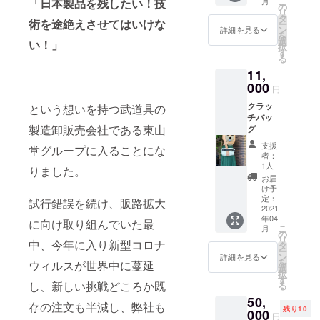
こ
月
「日本製品を残したい！技
の
リ
タ
術を途絶えさせてはいけな
ー
ン
詳細を見る
を
選
い！」
択
す
る
11,
000
円
クラッ
という想いを持つ武道具の
チバッ
製造卸販売会社である東山
グ
支援
堂グループに入ることにな
者：
1人
りました。
お届
け予
定：
試行錯誤を続け、販路拡大
2021
年04
に向け取り組んでいた最
こ
月
の
リ
中、今年に入り新型コロナ
タ
ー
ン
詳細を見る
を
ウィルスが世界中に蔓延
選
択
す
し、新しい挑戦どころか既
る
50,
存の注文も半減し、弊社も
残り10
000
円