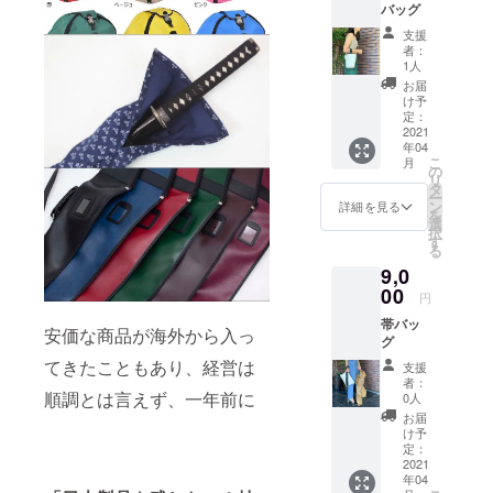
バッグ
支援
者：
1人
お届
け予
定：
2021
年04
こ
月
の
リ
タ
ー
ン
詳細を見る
を
選
択
す
る
9,0
00
円
帯バッ
安価な商品が海外から入っ
グ
てきたこともあり、経営は
支援
者：
順調とは言えず、一年前に
0人
お届
け予
定：
2021
年04