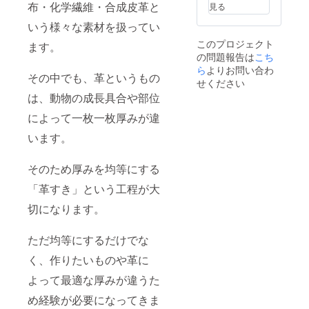
得いた
布・化学繊維・合成皮革と
見る
だける
形にな
いう様々な素材を扱ってい
るよう
このプロジェクト
ます。
しっか
の問題報告は
こち
りお打
合せさ
ら
よりお問い合わ
その中でも、革というもの
せてい
せください
ただき
は、動物の成長具合や部位
たいと
思いま
によって一枚一枚厚みが違
す。 お
打合せ
います。
につき
まして
は、公
そのため厚みを均等にする
共の場
「革すき」という工程が大
所でさ
せてい
切になります。
ただき
ます。
オンラ
ただ均等にするだけでな
インを
ご希望
く、作りたいものや革に
の場合
も対応
よって最適な厚みが違うた
させて
め経験が必要になってきま
いただ