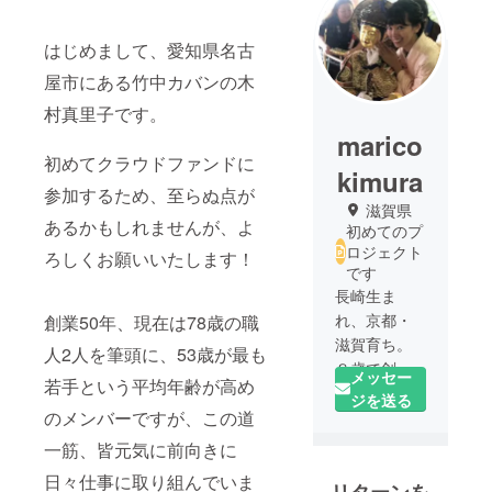
はじめまして、愛知県名古
屋市にある竹中カバンの木
村真里子です。
marico
初めてクラウドファンドに
kimura
参加するため、至らぬ点が
滋賀県
あるかもしれませんが、よ
初めてのプ
ロジェクト
ろしくお願いいたします！
です
長崎生ま
れ、京都・
創業50年、現在は78歳の職
滋賀育ち。
人2人を筆頭に、53歳が最も
８歳で剣道
メッセー
若手という平均年齢が高め
をはじめま
ジを送る
のメンバーですが、この道
した。
大人になっ
一筋、皆元気に前向きに
てから礼儀
日々仕事に取り組んでいま
リターンを
作法を学び