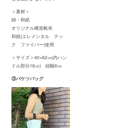
＜素材＞
綿・和紙
オリジナル構造帆布
和紙(エレメンタル テッ
ク ファイバー)使用
＜サイズ＞40×62㎝(内ハン
ドル部分18㎝) 紐幅6㎝
③バケツバッグ