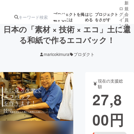
新
ロ
規
グ
会
プロジェクトを掲
はじ
プロジェクト
/
載するには
める
をさがす
イ
員
ン
登
日本の「素材 × 技術 × エコ」土に還
録
る和紙で作るエコバック！
人気のプロ
注目のリ
注目の新着プロ
募集終了が近いプ
もうすぐ公開
maricokimura
プロダクト
ジェクト
ターン
ジェクト
ロジェクト
されます
アート・写真
音楽
現在の支援総
額
27,8
テクノロジー・ガジェット
ゲーム・サ
00
円
映像・映画
書籍・雑誌
ビジネス・起業
チャレンジ