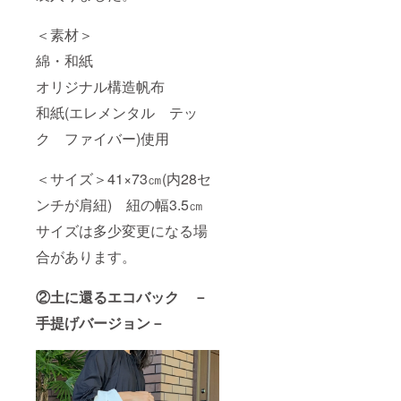
＜素材＞
綿・和紙
オリジナル構造帆布
和紙(エレメンタル テッ
ク ファイバー)使用
＜サイズ＞41×73㎝(内28セ
ンチが肩紐) 紐の幅3.5㎝
サイズは多少変更になる場
合があります。
②土に還るエコバック －
手提げバージョン－