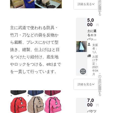
ー
ン
詳細を見る
を
選
択
す
る
5,0
00
円
主に武道で使われる防具・
土に還
竹刀・刀などの袋を反物か
るエコ
バッ
ら裁断、プレスにかけて型
グ －
支援
肩から
者：
抜き、縫製、仕上げ(はと目
掛けれ
1人
る長さ
をつけたり紐付け、底生地
お届
ver－
け予
やロックをつける、etc)まで
定：
2021
を一貫して行っています。
年04
こ
月
の
リ
タ
ー
ン
詳細を見る
を
選
択
す
る
7,0
00
円
バケツ