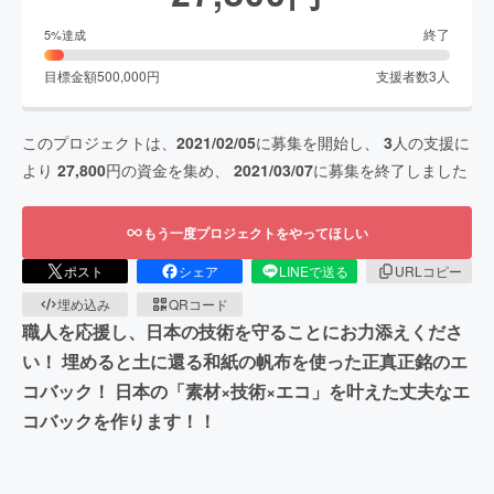
終了
5
%達成
目標金額
500,000
円
支援者数
3
人
このプロジェクトは、
2021/02/05
に募集を開始し、
3
人の支援に
より
27,800
円の資金を集め、
2021/03/07
に募集を終了しました
もう一度プロジェクトをやってほしい
ポスト
シェア
LINEで送る
URLコピー
埋め込み
QRコード
職人を応援し、日本の技術を守ることにお力添えくださ
い！ 埋めると土に還る和紙の帆布を使った正真正銘のエ
コバック！ 日本の「素材×技術×エコ」を叶えた丈夫なエ
コバックを作ります！！