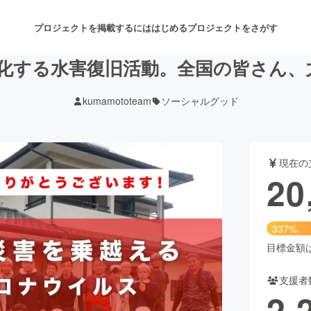
プロジェクトを掲載するには
はじめる
プロジェクトをさがす
長期化する水害復旧活動。全国の皆さん
kumamototeam
ソーシャルグッド
注目のリターン
注目の新着プロジェクト
募集終了が近いプロジェクト
も
現在の
音楽
舞台・パフォーマンス
20
ゲーム・サービス開発
フード・飲食店
337%
書籍・雑誌出版
アニメ・漫画
目標金額は6
支援者
チャレンジ
ビューティー・ヘルスケ
2,