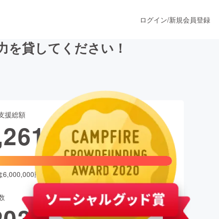
ログイン
/
新規会員登録
、力を貸してください！
うすぐ公開されます
支援総額
プロダクト
,261,500
円
ファッション
スポーツ
,000,000円
数
ア
ソーシャルグッド
203
人