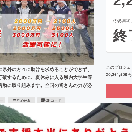
募集終
CAMPFIRE for Social Good
CAMPFIRE Creation
終
CAMPFIREふるさと納税
machi-ya
コミュニティ
このプロジェ
に県外の方々に助けを求めることができず、
20,261,500
円
打破するために、夏休みに入る県内大学生等
活動に取り組みます。全国の皆さんの力が必
ピー
埋め込み
QRコード