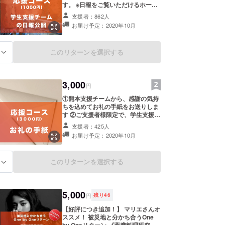
す。 ※日報をご覧いただけるホーム
ページURL、パスワードをメールに
支援者：862人
てお送りします。
お届け予定：2020年10月
このリターンを選択する
る
3,000
円
①熊本支援チームから、感謝の気持
ちを込めてお礼の手紙をお送りしま
す ②ご支援者様限定で、学生支援
チームメンバーの日報を全公開いた
支援者：425人
します。 ※日報をご覧いただける
お届け予定：2020年10月
ホームページURL、パスワードを
メールにてお送りします。
このリターンを選択する
る
5,000
円
残り
46
【好評につき追加！】 マリエさんオ
ススメ！ 被災地と分かち合うOne