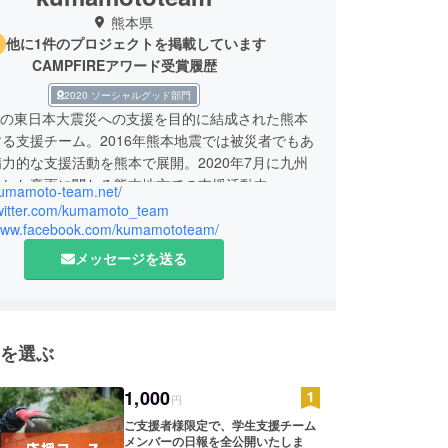
熊本県
他に1件のプロジェクトを掲載しています
CAMPFIREアワード受賞履歴
2020 ソーシャルグッド部門
3月の東日本大震災への支援を目的に結成された熊本
る支援チーム。2016年熊本地震では被災者でもあ
力的な支援活動を熊本で展開。2020年7月に九州
生した豪雨に関わる熊本地方での支援活動中。
/kumamoto-team.net/
/twitter.com/kumamoto_team
/www.facebook.com/kumamototeam/
メッセージを送る
を選ぶ
1,000
円
ご支援者様限定で、学生支援チーム
メンバーの日報を全公開いたしま