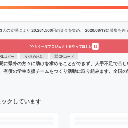
03
人の支援により
20,261,500
円の資金を集め、
2020/08/19
に募集を終
もう一度プロジェクトをやってほしい
12
RLコピー
埋め込み
QRコード
闇に県外の方々に助けを求めることができず、人手不足で苦し
、有償の学生支援チームをつくり活動に取り組みます。全国の
ェックしています