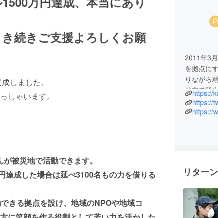
ル1500万円達成、本当にあり
引き続きご支援よろしくお願
2011年
を拠点にす
りながら精
達成しました。
地方で発
https:/
っしゃいます。
https:/
https:/
さんが被災地で活動できます。
リターン
0万円達成した場合は延べ3100名もの力を借りる
動できる拠点を設け、地域のNPOや地域コ
方に笑顔を作る役割として若い力を活かした