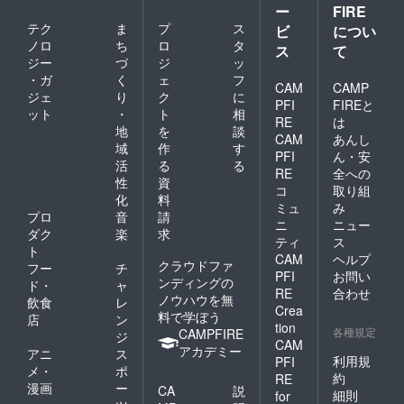
ー
FIRE
テク
ま
プ
ス
ビ
につい
ノロ
ち
ロ
タ
ス
て
ジー
づ
ジ
ッ
・ガ
く
ェ
フ
CAM
CAMP
ジェ
り
ク
に
PFI
FIREと
ット
・
ト
相
RE
は
地
を
談
CAM
あんし
域
作
す
PFI
ん・安
活
る
る
RE
全への
性
資
コ
取り組
化
料
ミュ
み
プロ
音
請
ニ
ニュー
ダク
楽
求
ティ
ス
ト
CAM
ヘルプ
クラウドファ
フー
チ
PFI
お問い
ンディングの
ド・
ャ
RE
合わせ
ノウハウを無
飲食
レ
Crea
料で学ぼう
店
ン
tion
各種規定
CAMPFIRE
ジ
CAM
アカデミー
アニ
ス
利用規
PFI
メ・
ポ
約
RE
漫画
ー
CA
説
細則
for