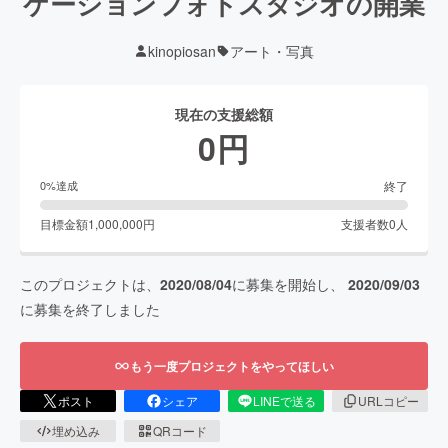
ケーションフォトスタジオの開業
kinopiosan
アート・写真
現在の支援総額
0
円
終了
0
%達成
目標金額
1,000,000
円
支援者数
0
人
このプロジェクトは、
2020/08/04
に募集を開始し、
2020/09/03
に募集を終了しました
もう一度プロジェクトをやってほしい
ポスト
シェア
LINEで送る
URLコピー
埋め込み
QRコード