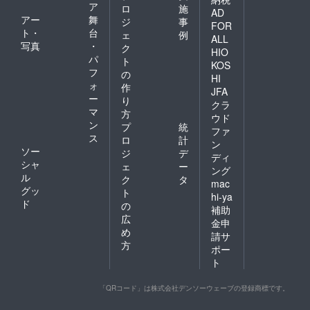
ア
ロ
施
AD
アー
舞
ジ
事
FOR
ト・
台
ェ
例
ALL
写真
・
ク
HIO
パ
ト
KOS
フ
の
HI
ォ
作
JFA
ー
り
クラ
マ
方
ウド
ン
プ
統
ファ
ス
ロ
計
ン
ソー
ジ
デ
ディ
シャ
ェ
ー
ング
ル
ク
タ
mac
グッ
ト
hi-ya
ド
の
補助
広
金申
め
請サ
方
ポー
ト
「QRコード」は株式会社デンソーウェーブの登録商標です。