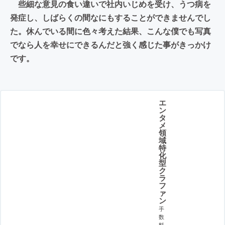
些細な意見の食い違いで社内いじめを受け、うつ病を
発症し、しばらくの間なにもすることができませんでし
た。休んでいる間に色々考えた結果、こんな僕でも写真
でなら人を幸せにできるんだと強く感じた事がきっかけ
です。
エ
ン
タ
メ
領
域
特
化
型
ク
ラ
フ
ァ
ン
手
数
料