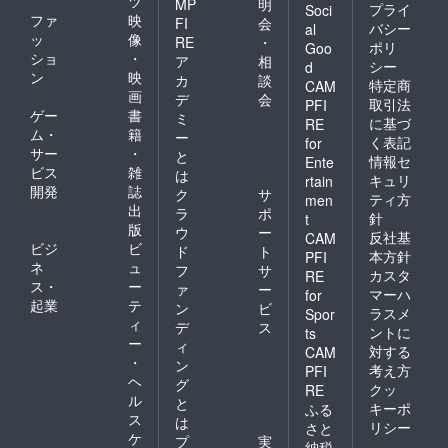
ツ
MP
明
プライ
Soci
ファ
映
FI
会
バシー
al
ッ
像
RE
・
ポリ
Goo
ショ
・
ア
相
シー
d
ン
映
カ
談
特定商
CAM
画
デ
会
取引法
PFI
ゲー
書
ミ
に基づ
RE
ム・
籍
ー
く表記
for
サー
・
と
情報セ
Ente
ビス
雑
は
キュリ
rtain
開発
誌
ク
サ
ティ方
men
出
ラ
ポ
針
t
版
ウ
ー
反社基
CAM
ビジ
ビ
ド
ト
本方針
PFI
ネ
ュ
フ
サ
カスタ
RE
ス・
ー
ァ
ー
マーハ
for
起業
テ
ン
ビ
ラスメ
Spor
ィ
デ
ス
ントに
ts
ー
ィ
対する
CAM
・
ン
考え方
PFI
ヘ
グ
クッ
RE
ル
と
キーポ
ふる
ス
は
リシー
さと
ケ
プ
実
納税