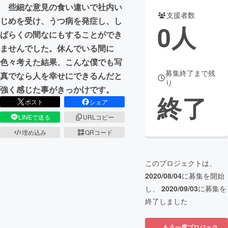
些細な意見の食い違いで社内い
支援者数
まちづくり・地域活性化
じめを受け、うつ病を発症し、し
0
人
ばらくの間なにもすることができ
ませんでした。休んでいる間に
CAMPFIRE for Social Good
CAMPFIRE Creation
色々考えた結果、こんな僕でも写
CAMPFIREふるさと納税
machi-ya
コミュニティ
募集終了まで残
真でなら人を幸せにできるんだと
り
強く感じた事がきっかけです。
終了
ポスト
シェア
LINEで送る
URLコピー
埋め込み
QRコード
このプロジェクトは、
2020/08/04
に募集を開始
し、
2020/09/03
に募集を
終了しました
もう一度プロジェク