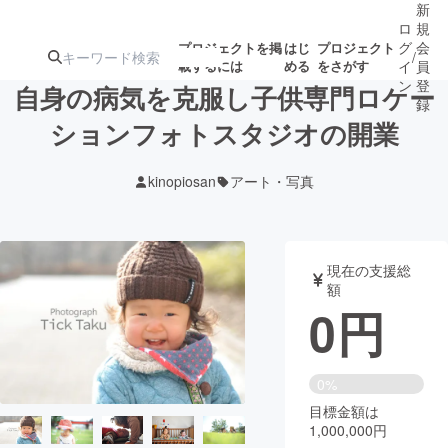
新
ロ
規
グ
会
プロジェクトを掲
はじ
プロジェクト
/
載するには
める
をさがす
イ
員
ン
登
自身の病気を克服し子供専門ロケー
録
ションフォトスタジオの開業
人気のプロ
注目のリ
注目の新着プロ
募集終了が近いプ
もうすぐ公開
kinopiosan
アート・写真
ジェクト
ターン
ジェクト
ロジェクト
されます
アート・写真
音楽
現在の支援総
額
0
円
テクノロジー・ガジェット
ゲーム・サ
映像・映画
書籍・雑誌
0%
目標金額は
1,000,000円
ビジネス・起業
チャレンジ