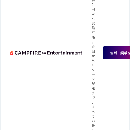
0
円
か
ら
実
施
可
能
。
企
画
掲載
無料
か
ら
リ
タ
ー
ン
配
送
ま
で
、
す
べ
て
お
任
せ