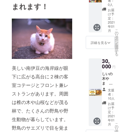
記入く
者：
シェフ
まれます！
ださ
0人
お任せ
い。 掲
お届
スペ
載が不
け予
シャル
定：
要の場
ディ
2021
合はそ
年01
ナープ
の旨ご
こ
月
ラン
の
記入く
リ
（２名
タ
ださ
ー
様分）
ン
い。
詳細を見る
を
オード
選
択
ブル、
す
る
パス
30,
タ、
スー
000
円
美しい南伊豆の海岸線が眼
プ、魚
しいの
料理、
下に広がる高台に２棟の客
木や
肉料
ま
理、デ
室コテージとフロント兼レ
30,000
ザー
支援
円 利
ストランがあります。周囲
ト、飲
者：
用券
物のお
10人
は椎の木や山桜などが茂る
プラン
任せフ
お届
お礼の
ルコー
け予
林で、たくさんの野鳥や野
メッ
スの
定：
セージ
2021
ディ
生動物が暮らしています。
年01
と宿
ナーに
こ
月
泊、お
オー
の
野鳥のサエズリで目を覚ま
リ
食事に
ナー自
タ