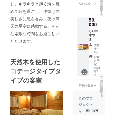
ー
ご利用
し、キラキラと輝く海を眺
らがワ
ン
詳細を見る
を
いただ
イナ
選
択
めて時を過ごし、夕焼けの
ける利
リーに
す
る
用券
足を運
美しさに息を呑み、夜は満
50,
30,000
んで仕
円分を
000
入れた
円
天の星空に感動する。そん
お送り
国産ワ
しいの
しま
インを
な素敵な時間をお過ごしい
木や
す。 有
ボトル
ま
効期限
で1本お
ただけます。
50,000
2021年
付けい
支援
円 利
7月末。
たしま
者：
用券
す。お
6人
プラン
誕生日
お届
天然木を使用した
お礼の
や記念
け予
メッ
定：
日など
セージ
2021
コテージタイプタ
特別な
年01
と宿
日の
こ
月
泊、お
の
ディ
イプの客室
リ
食事に
タ
ナーに
ー
ご利用
ン
おすす
詳細を見る
を
いただ
選
めで
択
ける利
す
す。 お
る
用券
礼の
このプロ
50,000
メッ
ジェクト
円分を
セージ
お送り
と一緒
は、
All-In方
しま
に利用