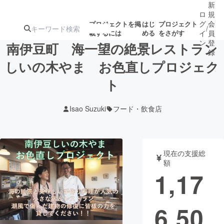
新
ロ
規
グ
会
プロジェクトを掲
はじ
プロジェクト
/
載するには
める
をさがす
イ
員
ン
登
南伊豆町 海一望の絶景レストラン
録
しいの木やま お色直しプロジェク
ト
人気のプロ
注目のリ
注目の新着プロ
募集終了が近いプ
もうすぐ公開
ジェクト
ターン
ジェクト
ロジェクト
されます
Isao Suzuki
フード・飲食店
アート・写真
音楽
現在の支援総
テクノロジー・ガジェット
ゲーム・サ
額
1,17
映像・映画
書籍・雑誌
6,50
ビジネス・起業
チャレンジ