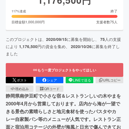
1,176,500
円
終了
117
%達成
目標金額
1,000,000
円
支援者数
75
人
このプロジェクトは、
2020/09/15
に募集を開始し、
75
人の支援
により
1,176,500
円の資金を集め、
2020/10/26
に募集を終了し
ました
もう一度プロジェクトをやってほしい
ポスト
シェア
LINEで送る
URLコピー
埋め込み
QRコード
静岡県南伊豆町で小さな宿＆レストランしいの木やまを
2000年4月から営業しております。店内から海が一望で
きる景色の素晴らしさと地元食材を使ったパスタやカ
レー自家製パン等のメニューが人気です。レストラン正
面と宿泊用コテージの外壁が海風と日光で傷んできてお