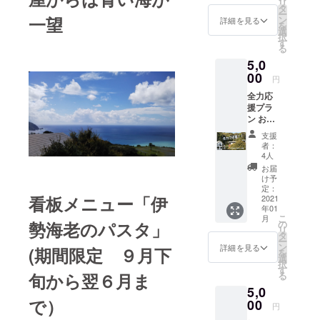
様をお迎え
リ
人気メ
タ
ー
しておりま
ニュー
一望
ン
詳細を見る
を
伊勢海
選
す。
択
老のパ
す
東日本大震
る
スタが
5,0
災後は東北
ご家庭
で手軽
00
を応援する
円
に楽し
プロジェク
全力応
めるオ
援プラ
リジナ
トなどにも
ン お礼
ルパス
参加。
のメッ
タソー
支援
自然と旅と
セージ
ス2人分
者：
をお送
を冷凍
4人
美味しい物
りいた
宅配便
お届
と人との交
しま
でお礼
け予
す。
流が好きな
のメッ
定：
看板メニュー「伊
「しい
2021
セージ
アラ還シェ
年01
の木や
と一緒
こ
月
フです
ま」の
にお届
の
勢海老のパスタ」
リ
ホーム
しま
タ
ー
ページ
す。 写
ン
詳細を見る
(期間限定 ９月下
を
にお名
真は3人
選
択
前を掲
分で
す
る
旬から翌６月ま
載させ
す。
5,0
ていた
で）
だきま
00
円
す。 ※