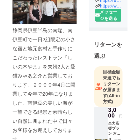
学生時代は
https://www.instagram.com/shiinokiyama/
メッセー
自然の美し
ジを送る
い場所や歴
史のある町
静岡県伊豆半島の南端、南
並みなどを
伊豆町で一日2組限定の小さ
訪ねて一人
リターンを
旅を楽し
な宿と地元食材と手作りに
む。
選ぶ
こだわったレストラン『し
宿泊業の仕
いの木やま』を夫婦2人と愛
事を辞め、1
目標金額
年間調理師
猫みゃあ之介と営業してお
未達でも
学校に通い
リターン
ります。２０００年4月に開
料理の勉強
が届きま
業して今年で20年になりま
を始める。
す
(All-in
方式)
レストラン
した。南伊豆の美しい海が
やペンショ
3,0
一望できる絶景と素晴らし
00
ンで調理の
円
い自然に囲まれた中で日々
経験をした
全力応
援プラ
後、2000年4
お客様をお迎えしておりま
ン お礼
月、静岡県
す。
のメッ