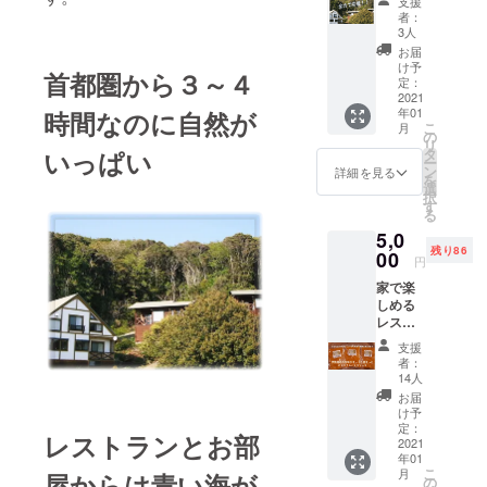
支援
南伊豆町に
セージ
者：
をお届
念願だった
3人
けしま
お届
小さな宿＆
す。
け予
首都圏から３～４
レストラン
定：
2021
「しいの木
年01
時間なのに自然が
こ
やま」を
月
の
リ
オープン。
いっぱい
タ
ー
ン
詳細を見る
手作りと地
を
選
択
元食材を
す
る
使ったメ
5,0
ニューの提
残り86
00
円
供にこだわ
家で楽
る。豊かな
しめる
自然と多彩
レスト
ランの
な食材、温
支援
味「伊
者：
かい人柄の
勢海老
14人
この土地で
パスタ
お届
ソー
け予
妻と猫1匹と
ス」プ
定：
レストランとお部
一緒に日々
ラン 当
2021
年01
レスト
楽しくお客
こ
月
屋からは青い海が
ランの
の