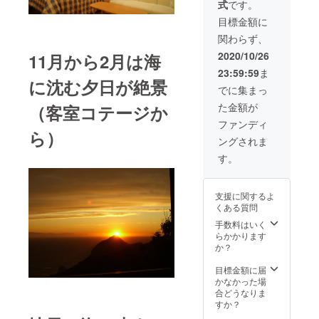
式
です。
す。 有
券をお
効期限
送りい
目標金額に
2021年
たしま
関わらず、
7月末。
す。ご
利用の
2020/10/26
11月から2月は海
際には
23:59:59
ま
事前に
に沈む夕日が絶景
ご予約
でに集まっ
をお願
た金額が
（客室コテージか
いいた
しま
ファンディ
ら）
す。 有
ングされま
効期限
2021年
す。
7月末。
支援に関するよ
くある質問
手数料はいく
らかかります
か？
目標金額に届
かなかった場
合どうなりま
すか？