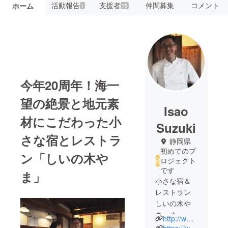
活動報告
支援者
仲間募集
コメント
ホーム
1
75
今年20周年！海一
望の絶景と地元素
Isao
材にこだわった小
Suzuki
さな宿とレストラ
静岡県
初めてのプ
ン「しいの木や
ロジェクト
です
ま」
小さな宿＆
レストラン
しいの木や
ま オー
http://www4.i-younet.ne.jp/~mokuji/
ナー
https://www.facebook.com/shiinokiyama1248