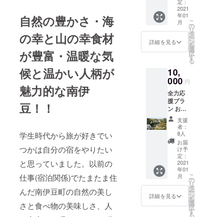
ス」プ
定：
ラン 当
2021
年01
レスト
自然の豊かさ・海
こ
月
ランの
の
リ
人気メ
タ
の幸と山の幸食材
ー
ニュー
ン
詳細を見る
を
伊勢海
選
が豊富・温暖な気
択
老のパ
す
る
スタが
候と温かい人柄が
10,
ご家庭
で手軽
000
円
に楽し
魅力的な南伊
全力応
めるオ
援プラ
リジナ
豆！！
ン お礼
ルパス
のメッ
タソー
支援
セージ
ス４人
者：
をお届
分を冷
8人
学生時代から旅が好きでい
けしま
凍宅配
お届
す。
つかは自分の宿をやりたい
便でお
け予
「しい
礼の
定：
と思っていました。以前の
の木や
2021
メッ
年01
ま」レ
セージ
こ
仕事(宿泊関係)でたまたま住
月
ストラ
と一緒
の
リ
ンで利
にお届
タ
んだ南伊豆町の自然の美し
ー
用でき
しま
ン
詳細を見る
を
るお食
す。 写
選
さと食べ物の美味しさ、人
択
事券
真は3人
す
る