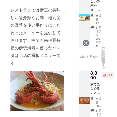
しいの
掲載期
木や
間1年
レストランでは伊豆の美味
ま
間 本
5,000
名以外
支援
しい魚介類やお肉、地元産
円 利
でも掲
者：
用券
載可能
4人
の野菜を使い手作りにこだ
プラン
です。
お届
お礼の
必ず備
け予
わったメニューを提供して
メッ
考欄に
定：
セージ
2021
掲載す
おります。中でも南伊豆特
年01
と宿
るお名
こ
月
泊、お
産の伊勢海老を使ったパス
前をご
の
リ
食事に
記入く
タ
ー
タは当店の看板メニューで
ご利用
ださ
ン
詳細を見る
を
いただ
い。 掲
選
す。
択
ける利
載が不
す
る
用券
要の場
8,0
5,000円
合はそ
残り22
分をお
00
の旨ご
円
送りし
記入く
家で楽
ます。
ださ
しめる
有効期
い。
レスト
限2021
ランの
年7月
支援
味「伊
末。
者：
勢海老
28人
パスタ
お届
ソー
け予