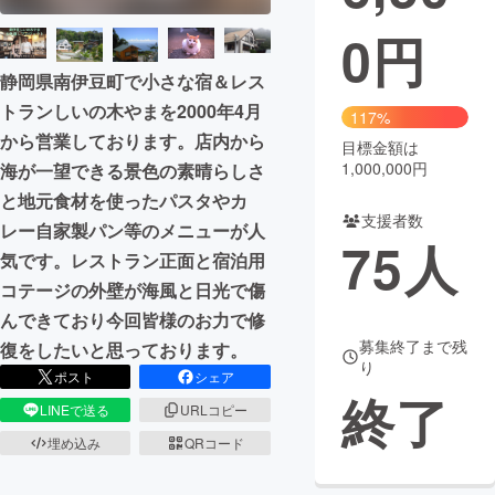
0
円
まちづくり・地域活性化
静岡県南伊豆町で小さな宿＆レス
CAMPFIRE for Social Good
CAMPFIRE Creation
トランしいの木やまを2000年4月
117%
から営業しております。店内から
CAMPFIREふるさと納税
machi-ya
コミュニティ
目標金額は
1,000,000円
海が一望できる景色の素晴らしさ
と地元食材を使ったパスタやカ
支援者数
レー自家製パン等のメニューが人
75
人
気です。レストラン正面と宿泊用
コテージの外壁が海風と日光で傷
んできており今回皆様のお力で修
募集終了まで残
復をしたいと思っております。
り
ポスト
シェア
終了
LINEで送る
URLコピー
埋め込み
QRコード