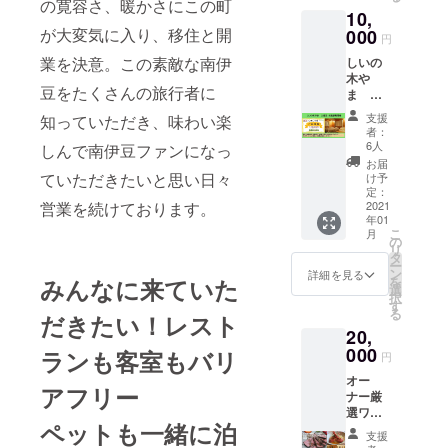
1,000円
分で
の寛容さ、暖かさにこの町
10,
分をお
す。
が大変気に入り、移住と開
送りい
000
円
たしま
業を決意。この素敵な南伊
しいの
す。
木や
「しい
豆をたくさんの旅行者に
ま
の木や
10,000
ま」の
支援
知っていただき、味わい楽
円 利
ホーム
者：
用券
ページ
6人
しんで南伊豆ファンになっ
プラン
にお名
お届
お礼の
前を掲
ていただきたいと思い日々
け予
メッ
載させ
定：
営業を続けております。
セージ
2021
ていた
年01
と宿
だきま
こ
月
泊、お
す。 ※
の
リ
食事に
掲載期
タ
ー
ご利用
間1年
ン
詳細を見る
みんなに来ていた
を
いただ
間 本
選
択
ける利
名以外
す
る
だきたい！レスト
用券
でも掲
20,
10,000
載可能
円分を
000
です。
ランも客室もバリ
円
お送り
必ず備
オー
しま
考欄に
アフリー
ナー厳
す。 有
掲載す
選ワイ
効期限
るお名
ペットも一緒に泊
ン付
2021年
前をご
支援
き
7月末。