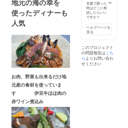
地元の海の幸を
支援で困った
時はどこに相
使ったディナーも
談したらいい
ですか？
人気
ヘルプページを
見る
このプロジェクト
の問題報告は
こち
ら
よりお問い合わ
せください
お肉、野菜も出来るだけ地
元産の食材を使っていま
す 伊豆牛ほほ肉の
赤ワイン煮込み