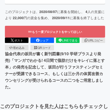
このプロジェクトは、
2020/08/07
に募集を開始し、
4
人の支援に
より
22,000
円の資金を集め、
2020/09/11
に募集を終了しました
もう一度プロジェクトをやってほしい
ポスト
シェア
LINEで送る
URLコピー
埋め込み
QRコード
協会代表の坂田が書く新刊図書(9/10 学研ブラスより発
売)「マンガでわかる! 4日間で脂肪だけをキレイに落とす
本」の発売を記念して、坂田が行うファスティングセミ
ナーが受講できるコース、もしくは三か月の体質改善カ
ウンセリングが受けられるコースの二つをご用意しまし
た。
このプロジェクトを見た人はこちらもチェックし