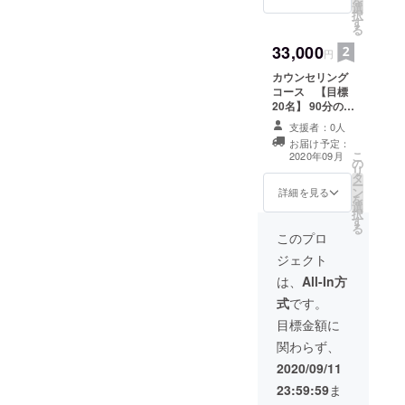
を
選
(1100円) 6100円
択
す
+税⇒5,500円(税
る
込) 新刊著書は、
33,000
9/10 学研ブラス
円
より発売「マン
カウンセリング
ガでわかる! 4日
コース 【目標
間で脂肪だけを
20名】 90分のカ
キレイに落とす
ウンセリング×3
本」となりま
支援者：0人
回/三か月間 (通
す。 ★オプティ
お届け予定：
常 66000円)+ 新
マムファスティ
こ
2020年09月
の
刊著書(1100円)
ングセミナー
リ
タ
67100円+税
9/18(金) 19-21時
ー
ン
⇒33,000円(税
詳細を見る
ライブ放送につ
を
選
込) 新刊著書は、
きましては、
択
す
9/10 学研ブラス
ZOOM参加にて
る
より発売「マン
このプロ
ご観覧できま
ガでわかる! 4日
す。 ※ライブ視
ジェクト
間で脂肪だけを
聴以降は特別
キレイに落とす
は、
All-In方
URLより、
本」となりま
youtubeにてご
式
です。
す。 予防医学カ
覧頂けます) オプ
ウンセリング内
目標金額に
ティマムファス
容 健康な身体を
ティングセミ
関わらず、
つくるために
ナー内容 「４日
は、食生活や運
2020/09/11
間で脂肪だけを
動習慣、生活習
キレイに落とす
23:59:59
ま
慣、メンタルコ
本」著書でもあ