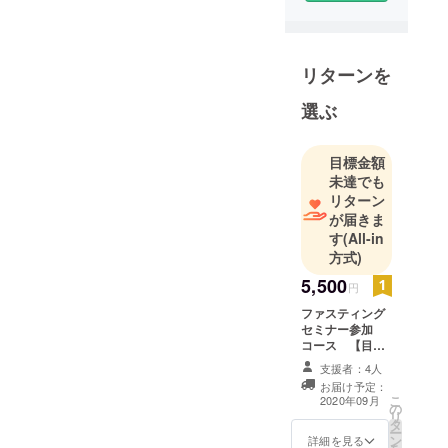
リターンを
選ぶ
目標金額
未達でも
リターン
が届きま
す
(All-in
方式)
5,500
円
ファスティング
セミナー参加
コース 【目標
100名】 下記の
支援者：4人
オプティマム
お届け予定：
ファスティング
こ
2020年09月
の
セミナーご視聴
リ
タ
権(通常5000
ー
ン
円)+新刊著書
詳細を見る