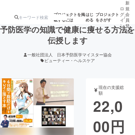
新
ロ
規
グ
会
プロジェクトを掲
はじ
プロジェクト
/
載するには
める
をさがす
イ
員
ン
登
予防医学の知識で健康に痩せる方法を
録
伝授します
人気のプロ
注目のリ
注目の新着プロ
募集終了が近いプ
もうすぐ公開
一般社団法人 日本予防医学マイスター協会
ジェクト
ターン
ジェクト
ロジェクト
されます
ビューティー・ヘルスケア
アート・写真
音楽
現在の支援総
額
テクノロジー・ガジェット
ゲーム・サ
22,0
映像・映画
書籍・雑誌
00
円
ビジネス・起業
チャレンジ