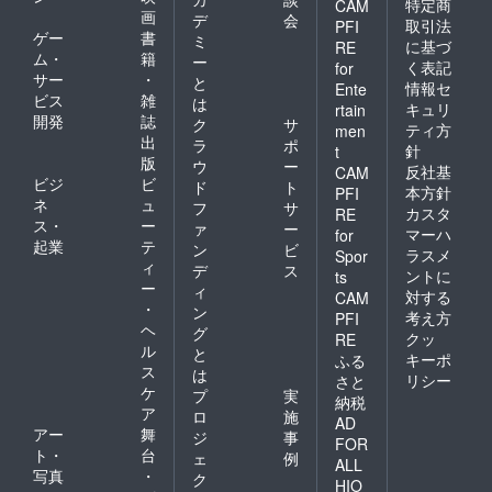
特定商
CAM
画
デ
会
取引法
PFI
ゲー
書
ミ
に基づ
RE
ム・
籍
ー
く表記
for
サー
・
と
情報セ
Ente
ビス
雑
は
キュリ
rtain
開発
誌
ク
サ
ティ方
men
出
ラ
ポ
針
t
版
ウ
ー
反社基
CAM
ビジ
ビ
ド
ト
本方針
PFI
ネ
ュ
フ
サ
カスタ
RE
ス・
ー
ァ
ー
マーハ
for
起業
テ
ン
ビ
ラスメ
Spor
ィ
デ
ス
ントに
ts
ー
ィ
対する
CAM
・
ン
考え方
PFI
ヘ
グ
クッ
RE
ル
と
キーポ
ふる
ス
は
リシー
さと
ケ
プ
実
納税
ア
ロ
施
AD
アー
舞
ジ
事
FOR
ト・
台
ェ
例
ALL
写真
・
ク
HIO