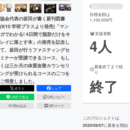
2%
まちづくり・地域活性化
目標金額は
協会代表の坂田が書く新刊図書
1,100,000円
(9/10 学研ブラスより発売)「マン
CAMPFIRE for Social Good
CAMPFIRE Creation
支援者数
ガでわかる! 4日間で脂肪だけをキ
CAMPFIREふるさと納税
machi-ya
コミュニティ
4
人
レイに落とす本」の発売を記念し
て、坂田が行うファスティングセ
ミナーが受講できるコース、もし
くは三か月の体質改善カウンセリ
募集終了まで残
り
ングが受けられるコースの二つを
終了
ご用意しました。
ポスト
シェア
LINEで送る
URLコピー
埋め込み
QRコード
このプロジェクトは、
2020/08/07
に募集を開始