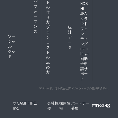
パ
ト
KOS
フ
の
HI
ォ
作
JFA
ー
り
クラ
マ
方
ウド
ン
プ
統
ファ
ス
ロ
計
ン
ソー
ジ
デ
ディ
シャ
ェ
ー
ング
ル
ク
タ
mac
グッ
ト
hi-ya
ド
の
補助
広
金申
め
請サ
方
ポー
ト
「QRコード」は株式会社デンソーウェーブの登録商標です。
© CAMPFIRE,
会社概
採用情
パートナー
Inc.
要
報
募集