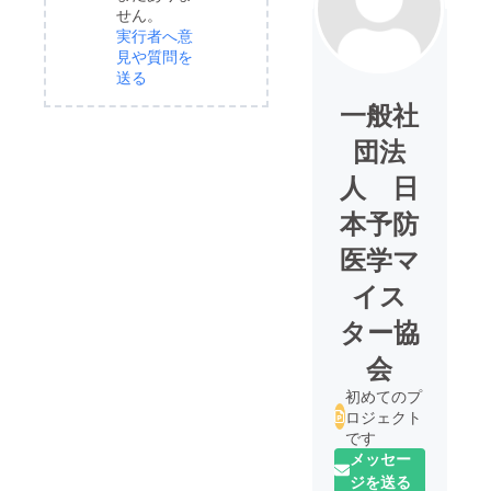
せん。
実行者へ意
見や質問を
送る
一般社
団法
人 日
本予防
医学マ
イス
ター協
会
初めてのプ
ロジェクト
です
メッセー
ジを送る