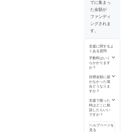
ントロール、環
でに集まっ
り、薬を勧めな
境、製品やサー
い薬剤師の坂田
た金額が
ビスの選択な
武士がスペシャ
ど、これら全て
ファンディ
ルな内容でお届
の調和がとれて
けする２時間で
ングされま
いることが大切
す。 ６年前に考
です。予防医学
す。
案した、酵素ド
カウンセリング
リンクを使わな
では、お客様の
いオプティマム
現状に応じて必
ファスティング
支援に関するよ
要な知識や食事
は、口コミだけ
くある質問
指導・栄養指
で延べ６０００
手数料はいく
導・サプリメン
名が実施し、９
らかかります
ト処方を用意
８％の成功率を
か？
し、あなただけ
誇っています。
のオリジナル改
（成功率とは、
目標金額に届
善プランを提案
筋肉量を落とさ
かなかった場
します。 体質は
ず（たんぱく質
合どうなりま
持って生まれた
組成を落とさ
すか？
もので変えられ
ず）、脂肪だけ
ないという方が
を落としている
支援で困った
いますが、人間
結果） 分子栄養
時はどこに相
の３７兆個の細
学、遺伝子栄養
談したらいい
胞は、1日３食、
学、人間の生理
ですか？
１ヶ月９０食の
学的機能向上に
食べたものでつ
基礎を置いたオ
くられている
ヘルプページを
プティマムファ
為、体質を変え
見る
スティングは、