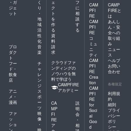
・ガ
く
ェ
フ
CAM
CAMP
ジェ
り
ク
に
PFI
FIREと
ット
・
ト
相
RE
は
地
を
談
CAM
あんし
域
作
す
PFI
ん・安
活
る
る
RE
全への
性
資
コ
取り組
化
料
ミュ
み
プロ
音
請
ニ
ニュー
ダク
楽
求
ティ
ス
ト
CAM
ヘルプ
クラウドファ
フー
チ
PFI
お問い
ンディングの
ド・
ャ
RE
合わせ
ノウハウを無
飲食
レ
Crea
料で学ぼう
店
ン
tion
各種規定
CAMPFIRE
ジ
CAM
アカデミー
アニ
ス
利用規
PFI
メ・
ポ
約
RE
漫画
ー
CA
説
細則
for
ツ
MP
明
プライ
Soci
ファ
映
FI
会
バシー
al
ッ
像
RE
・
ポリ
Goo
ショ
・
ア
相
シー
d
ン
映
カ
談