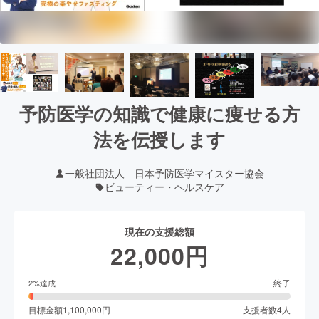
予防医学の知識で健康に痩せる方
法を伝授します
一般社団法人 日本予防医学マイスター協会
ビューティー・ヘルスケア
現在の支援総額
22,000
円
終了
2
%達成
目標金額
1,100,000
円
支援者数
4
人