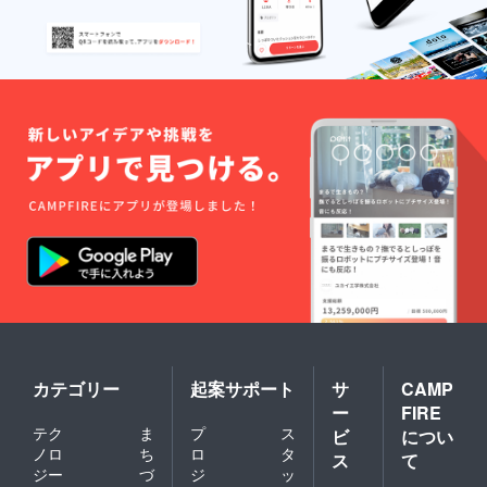
いるのかを１５
年間の活動も踏
まえてお話しい
たします。
カテゴリー
起案サポート
サ
CAMP
ー
FIRE
テク
ま
プ
ス
ビ
につい
ノロ
ち
ロ
タ
ス
て
ジー
づ
ジ
ッ