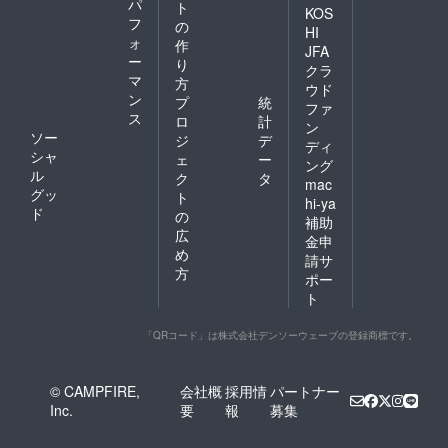
パ
ト
KOS
フ
の
HI
ォ
作
JFA
ー
り
クラ
マ
方
ウド
ン
プ
統
ファ
ス
ロ
計
ン
ソー
ジ
デ
ディ
シャ
ェ
ー
ング
ル
ク
タ
mac
グッ
ト
hi-ya
ド
の
補助
広
金申
め
請サ
方
ポー
ト
「QRコード」は株式会社デンソーウェーブの登録商標です。
© CAMPFIRE,
会社概
採用情
パートナー
Inc.
要
報
募集