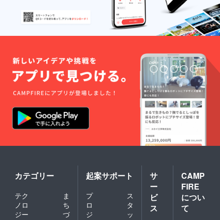
いるのかを１５
年間の活動も踏
まえてお話しい
たします。
カテゴリー
起案サポート
サ
CAMP
ー
FIRE
テク
ま
プ
ス
ビ
につい
ノロ
ち
ロ
タ
ス
て
ジー
づ
ジ
ッ