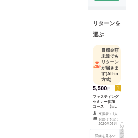
リターンを
選ぶ
目標金額
未達でも
リターン
が届きま
す
(All-in
方式)
5,500
円
ファスティング
セミナー参加
コース 【目標
100名】 下記の
支援者：4人
オプティマム
お届け予定：
ファスティング
こ
2020年09月
の
セミナーご視聴
リ
タ
権(通常5000
ー
ン
円)+新刊著書
詳細を見る