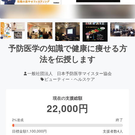
予防医学の知識で健康に痩せる方
法を伝授します
一般社団法人 日本予防医学マイスター協会
ビューティー・ヘルスケア
現在の支援総額
22,000
円
終了
2
%達成
目標金額
1,100,000
円
支援者数
4
人