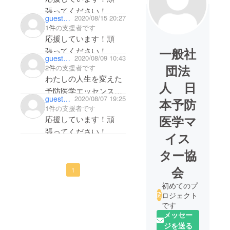
張ってください！
guest7dd9ad919da4
2020/08/15 20:27
1件
の支援者です
応援しています！頑
一般社
張ってください！
guestec48a9fa58e4
2020/08/09 10:43
団法
2件
の支援者です
わたしの人生を変えた
人 日
予防医学エッセンスの
guestb3232a0fada4
2020/08/07 19:25
本予防
詰まったオプティマム
1件
の支援者です
ファスティング！
医学マ
応援しています！頑
新刊とても楽しみで
張ってください！
イス
す！！
ター協
会
1
初めてのプ
ロジェクト
です
メッセー
ジを送る