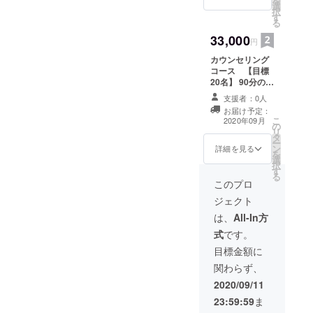
を
選
(1100円) 6100円
択
す
+税⇒5,500円(税
る
込) 新刊著書は、
33,000
9/10 学研ブラス
円
より発売「マン
カウンセリング
ガでわかる! 4日
コース 【目標
間で脂肪だけを
20名】 90分のカ
キレイに落とす
ウンセリング×3
本」となりま
支援者：0人
回/三か月間 (通
す。 ★オプティ
お届け予定：
常 66000円)+ 新
マムファスティ
こ
2020年09月
の
刊著書(1100円)
ングセミナー
リ
タ
67100円+税
9/18(金) 19-21時
ー
ン
⇒33,000円(税
詳細を見る
ライブ放送につ
を
選
込) 新刊著書は、
きましては、
択
す
9/10 学研ブラス
ZOOM参加にて
る
より発売「マン
このプロ
ご観覧できま
ガでわかる! 4日
す。 ※ライブ視
ジェクト
間で脂肪だけを
聴以降は特別
キレイに落とす
は、
All-In方
URLより、
本」となりま
youtubeにてご
式
です。
す。 予防医学カ
覧頂けます) オプ
ウンセリング内
目標金額に
ティマムファス
容 健康な身体を
ティングセミ
関わらず、
つくるために
ナー内容 「４日
は、食生活や運
2020/09/11
間で脂肪だけを
動習慣、生活習
キレイに落とす
23:59:59
ま
慣、メンタルコ
本」著書でもあ