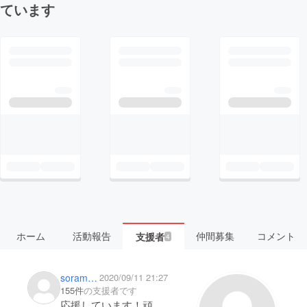
ています
ホーム
活動報告
仲間募集
コメント
支援者
4
soramamepa2
2020/09/11 21:27
155件
の支援者です
応援しています！頑