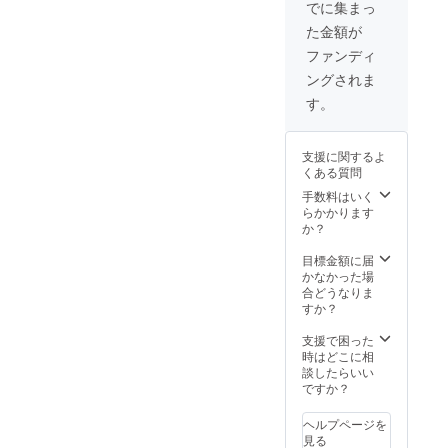
ントロール、環
でに集まっ
り、薬を勧めな
境、製品やサー
い薬剤師の坂田
た金額が
ビスの選択な
武士がスペシャ
ど、これら全て
ファンディ
ルな内容でお届
の調和がとれて
けする２時間で
ングされま
いることが大切
す。 ６年前に考
です。予防医学
す。
案した、酵素ド
カウンセリング
リンクを使わな
では、お客様の
いオプティマム
現状に応じて必
ファスティング
支援に関するよ
要な知識や食事
は、口コミだけ
くある質問
指導・栄養指
で延べ６０００
手数料はいく
導・サプリメン
名が実施し、９
らかかります
ト処方を用意
８％の成功率を
か？
し、あなただけ
誇っています。
のオリジナル改
（成功率とは、
目標金額に届
善プランを提案
筋肉量を落とさ
かなかった場
します。 体質は
ず（たんぱく質
合どうなりま
持って生まれた
組成を落とさ
すか？
もので変えられ
ず）、脂肪だけ
ないという方が
を落としている
支援で困った
いますが、人間
結果） 分子栄養
時はどこに相
の３７兆個の細
学、遺伝子栄養
談したらいい
胞は、1日３食、
学、人間の生理
ですか？
１ヶ月９０食の
学的機能向上に
食べたものでつ
基礎を置いたオ
くられている
ヘルプページを
プティマムファ
為、体質を変え
見る
スティングは、