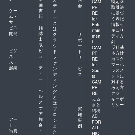
特定商
CAM
画
デ
会
取引法
PFI
ゲー
書
ミ
に基づ
RE
ム・
籍
ー
く表記
for
サー
・
と
情報セ
Ente
ビス
雑
は
キュリ
rtain
開発
誌
ク
サ
ティ方
men
出
ラ
ポ
針
t
版
ウ
ー
反社基
CAM
ビジ
ビ
ド
ト
本方針
PFI
ネ
ュ
フ
サ
カスタ
RE
ス・
ー
ァ
ー
マーハ
for
起業
テ
ン
ビ
ラスメ
Spor
ィ
デ
ス
ントに
ts
ー
ィ
対する
CAM
・
ン
考え方
PFI
ヘ
グ
クッ
RE
ル
と
キーポ
ふる
ス
は
リシー
さと
ケ
プ
実
納税
ア
ロ
施
AD
アー
舞
ジ
事
FOR
ト・
台
ェ
例
ALL
写真
・
ク
HIO