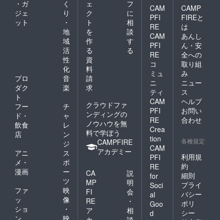
・ガ
く
ェ
フ
CAM
CAMP
ジェ
り
ク
に
PFI
FIREと
ット
・
ト
相
RE
は
地
を
談
CAM
あんし
域
作
す
PFI
ん・安
活
る
る
RE
全への
性
資
コ
取り組
化
料
ミュ
み
プロ
音
請
ニ
ニュー
ダク
楽
求
ティ
ス
ト
CAM
ヘルプ
クラウドファ
フー
チ
PFI
お問い
ンディングの
ド・
ャ
RE
合わせ
ノウハウを無
飲食
レ
Crea
料で学ぼう
店
ン
tion
各種規定
CAMPFIRE
ジ
CAM
アカデミー
アニ
ス
利用規
PFI
メ・
ポ
約
RE
漫画
ー
CA
説
細則
for
ツ
MP
明
プライ
Soci
ファ
映
FI
会
バシー
al
ッ
像
RE
・
ポリ
Goo
ショ
・
ア
相
シー
d
ン
映
カ
談