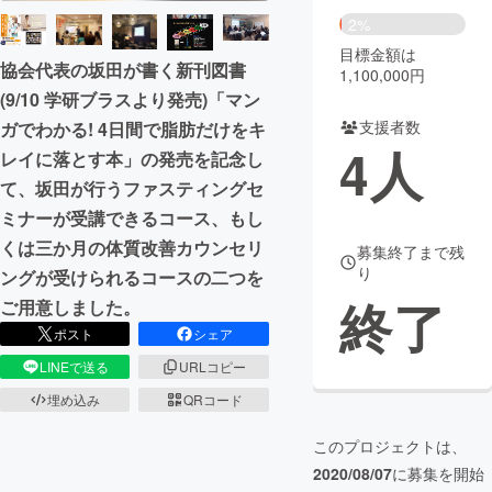
2%
まちづくり・地域活性化
目標金額は
協会代表の坂田が書く新刊図書
1,100,000円
(9/10 学研ブラスより発売)「マン
CAMPFIRE for Social Good
CAMPFIRE Creation
支援者数
ガでわかる! 4日間で脂肪だけをキ
CAMPFIREふるさと納税
machi-ya
コミュニティ
4
人
レイに落とす本」の発売を記念し
て、坂田が行うファスティングセ
ミナーが受講できるコース、もし
くは三か月の体質改善カウンセリ
募集終了まで残
り
ングが受けられるコースの二つを
終了
ご用意しました。
ポスト
シェア
LINEで送る
URLコピー
埋め込み
QRコード
このプロジェクトは、
2020/08/07
に募集を開始