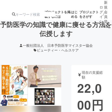
新
ロ
規
グ
会
プロジェクトを掲
はじ
プロジェクト
/
載するには
める
をさがす
イ
員
ン
登
予防医学の知識で健康に痩せる方法を
録
伝授します
人気のプロ
注目のリ
注目の新着プロ
募集終了が近いプ
もうすぐ公開
一般社団法人 日本予防医学マイスター協会
ジェクト
ターン
ジェクト
ロジェクト
されます
ビューティー・ヘルスケア
アート・写真
音楽
現在の支援総
額
テクノロジー・ガジェット
ゲーム・サ
22,0
映像・映画
書籍・雑誌
00
円
ビジネス・起業
チャレンジ