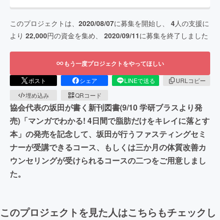
このプロジェクトは、
2020/08/07
に募集を開始し、
4
人の支援に
より
22,000
円の資金を集め、
2020/09/11
に募集を終了しました
もう一度プロジェクトをやってほしい
ポスト
シェア
LINEで送る
URLコピー
埋め込み
QRコード
協会代表の坂田が書く新刊図書(9/10 学研ブラスより発
売)「マンガでわかる! 4日間で脂肪だけをキレイに落とす
本」の発売を記念して、坂田が行うファスティングセミ
ナーが受講できるコース、もしくは三か月の体質改善カ
ウンセリングが受けられるコースの二つをご用意しまし
た。
このプロジェクトを見た人はこちらもチェックし