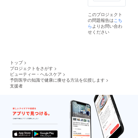
られないわけで
あまさけと無調
はありません。
整豆乳などを使
毎食、毎日、理
用したスペシャ
このプロジェクト
想の栄養バラン
ルドリンクを主
の問題報告は
こち
スを継続すれば
食にし、腸内環
ら
よりお問い合わ
体質は改善しま
境の改善をしな
す。現状のお悩
せください
がら、必須の栄
みの原因を１週
養素（ビタミ
間の食事記録か
ン、ミネラル、
ら推測し、実行
脂肪酸、アミノ
継続可能な改善
酸）を過不足な
プランをご提案
く補うことによ
いたします。ま
トップ
>
り、輸送・代謝
ずは、食事・栄
機能を向上させ
プロジェクトをさがす
>
養バランスを見
る全く新しい概
ビューティー・ヘルスケア
>
直し、あなたに
念の栄養療法で
予防医学の知識で健康に痩せる方法を伝授します
>
必要な不足の必
す。一生に１度
支援者
須栄養素を高品
だけ経験してほ
質なサプリメン
しいと伝えてい
トで効果的に補
る坂田は、日本
うことが体質改
の老衰死を死因
善の第一歩で
の第一位にする
す。
という理念のも
と予防医学の習
慣化を提唱して
います。なぜ、
今予防医学の学
びが求められて