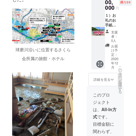
性があ
にご宿
00,
残り20
りま
泊の
000
円
す）
際、
VIPサー
2021年
１）お
ビスの
から5年
礼のお
内容：
間、5回
手紙
お出迎
までVIP
（もし
支援
え(女将
サービ
くは
者：
または
スにて
メール
0人
スタッ
ご利用
レ
お届
フ)、女
いただ
ター）
球磨川沿いに位置するさくら
け予
将厳選
けま
２）女
定：
会所属の旅館・ホテル
焼酎、
す。
将から
2020
年12
お土産
（2021
のビデ
こ
月
の提供
～2026
オメッ
の
リ
※ご提示
年 た
セージ
タ
ー
いただ
だし復
３）さ
ン
詳細を見る
を
ける
興の状
くら会
選
択
カード
況によ
所属の
す
る
をお届
り変わ
旅館・
このプロ
けしま
る可能
ホテル
ジェクト
す ※お
性があ
にご宿
泊りに
りま
泊の
は、
All-In方
なる宿
す）
際、
式
です。
泊施設
VIPサー
2021年
へ直接
ビスの
から5年
目標金額に
お電話
内容：
間、10
関わらず、
でご予
お出迎
回まで