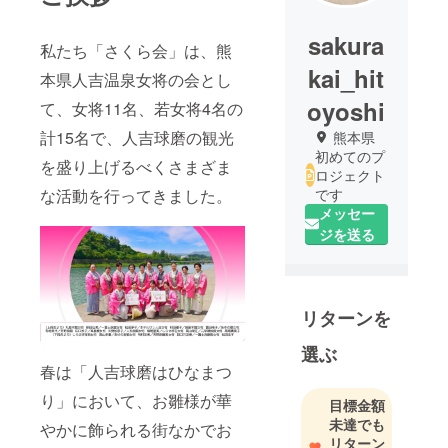
sakura
私たち「さくら会」は、熊
kai_hit
本県人吉温泉女将の会とし
oyoshi
て、女将11名、若女将4名の
計15名で、人吉球磨の観光
熊本県
初めてのプ
を盛り上げるべくさまざま
ロジェクト
な活動を行ってきました。
です
メッセー
ジを送る
リターンを
選ぶ
春は「人吉球磨はひなまつ
り」において、お雛様が華
目標金額
未達でも
やかに飾られる街なかでお
リターン