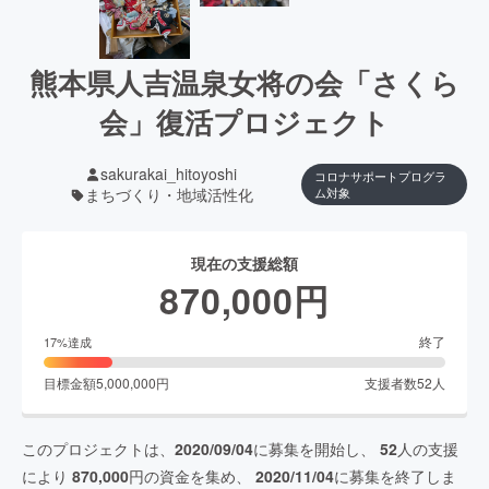
熊本県人吉温泉女将の会「さくら
会」復活プロジェクト
sakurakai_hitoyoshi
コロナサポートプログラ
まちづくり・地域活性化
ム対象
現在の支援総額
870,000
円
終了
17
%達成
目標金額
5,000,000
円
支援者数
52
人
このプロジェクトは、
2020/09/04
に募集を開始し、
52
人の支援
により
870,000
円の資金を集め、
2020/11/04
に募集を終了しま