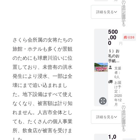
ていた
オメッ
の
リ
だきま
セージ
タ
ー
す（1回
３）さ
ン
詳細を見る
を
限り）
くら会
選
択
※ご提示
所属の
す
る
いただ
旅館・
500
けるチ
ホテル
ケット
にご宿
,00
残り20
さくら会所属の女将たちの
をお届
泊の
0
円
けしま
際、
旅館・ホテルも多くが景観
す
2021年
１）お
から5年
礼のお
のためにも球磨川沿いに位
間、二
手紙
回まで
（もし
置しており、未曾有の洪水
支援
VIPサー
くは
者：
発生により浸水、一部は全
ビスに
メール
0人
てご利
レ
お届
壊にまで追い込まれまし
用いた
ター）
け予
だけま
２）女
定：
た。地下設備はすべて使え
す。
将から
2020
年12
（2021
のビデ
なくなり、被害額は計り知
こ
月
～2026
オメッ
の
リ
年 た
セージ
れません。人吉市全体とし
タ
ー
だし復
３）さ
ン
詳細を見る
を
ても、たくさんの個人事業
興の状
くら会
選
択
況によ
所属の
す
る
所、飲食店が被害を受けま
り変わ
旅館・
1,0
る可能
ホテル
した。