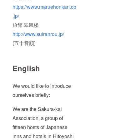
https://www.maruehonkan.co
.jp/
旅館 翠嵐楼
http://www.suiranrou.jp/
(五十音順)
English
We would like to introduce
ourselves briefly:
We are the Sakura-kai
Association, a group of
fifteen hosts of Japanese
inns and hotels in Hitoyoshi