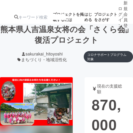
新
ロ
規
グ
会
プロジェクトを掲
はじ
プロジェクト
/
載するには
める
をさがす
イ
員
ン
登
熊本県人吉温泉女将の会「さくら会」
録
復活プロジェクト
人気のプロ
注目のリ
注目の新着プロ
募集終了が近いプ
もうすぐ公開
sakurakai_hitoyoshi
コロナサポートプログラム
ジェクト
ターン
ジェクト
ロジェクト
されます
まちづくり・地域活性化
対象
アート・写真
音楽
現在の支援総
額
テクノロジー・ガジェット
ゲーム・サ
870,
映像・映画
書籍・雑誌
000
ビジネス・起業
チャレンジ