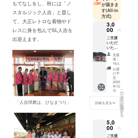
もてなしをし、秋には「ノ
が届きま
す
(All-in
スタルジック人吉」と題し
方式)
て、大正レトロな着物やド
3,0
00
レスに身を包んでSL人吉を
円
ご支援
出迎えます。
いただ
いた方
には、
支援
感謝の
者：
メール
16人
をお送
お届
り致し
け予
ます。
定：
2020
年12
こ
月
の
リ
タ
ー
「人吉球磨は、ひなまつり」
ン
詳細を見る
を
選
択
す
る
5,0
00
円
ご支援