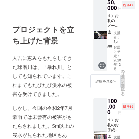
50,
り用の
残り47
お土産
000
円
を提供
１）お
させて
礼の
いただ
メール
きます
プロジェクトを立
２）女
（1回限
支援
将から
り） ※
者：
ち上げた背景
のビデ
ご提示
3人
オメッ
いただ
お届
セージ
けるチ
け予
３）さ
ケット
定：
人吉に恵みをもたらしてき
くら会
2020
をお届
年12
所属の
けしま
た球磨川は、「暴れ川」と
こ
月
旅館・
す
の
リ
ホテル
しても知られています。こ
タ
ー
にご宿
ン
詳細を見る
を
れまでもたびたび洪水の被
泊の場
選
択
合、女
す
害を受けてきました。
る
将厳選
100
焼酎の
ご提供
,00
残り49
しかし、今回の令和2年7月
をさせ
0
円
ていた
豪雨では未曾有の被害がも
だきま
１）お
す（1回
礼のお
たらされました。5m以上の
限り）
手紙
浸水が見られた地区もあ
※ご提示
（もし
支援