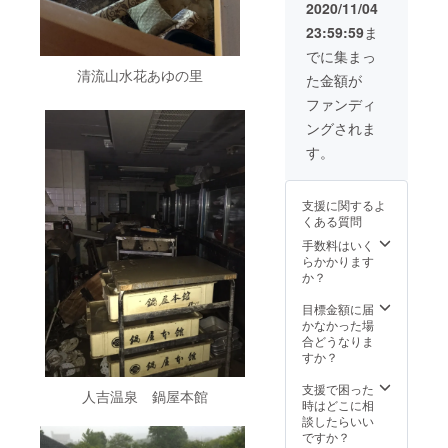
約くだ
え(女将
VIPサー
2020/11/04
さい。
または
ビスに
23:59:59
ま
その
スタッ
てご利
際、ク
フ)、女
用いた
でに集まっ
ラウド
将厳選
だけま
清流山水花あゆの里
た金額が
ファン
焼酎、
す。
ディン
お土産
（2021
ファンディ
グにて
の提供
～2026
ングされま
支援さ
※ご提示
年 た
れた旨
いただ
だし復
す。
をお伝
ける
興の状
えくだ
カード
況によ
さい。
をお届
り変わ
支援に関するよ
けしま
る可能
くある質問
す ※お
性があ
泊りに
りま
手数料はいく
なる宿
す）
らかかります
泊施設
VIPサー
か？
へ直接
ビスの
お電話
内容：
目標金額に届
でご予
お出迎
かなかった場
約くだ
え(女将
合どうなりま
さい。
または
すか？
その
スタッ
際、ク
フ)、女
支援で困った
人吉温泉 鍋屋本館
ラウド
将厳選
時はどこに相
ファン
焼酎、
談したらいい
ディン
お土産
ですか？