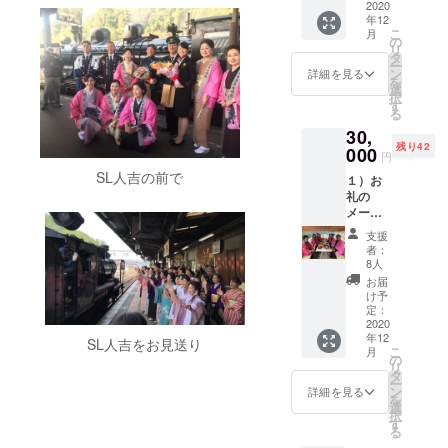
興の状
2020
年12
況を
こ
月
メール
の
リ
にてご
タ
ー
案内さ
ン
詳細を見る
を
せてい
選
択
ただき
す
る
ます。
30,
2020年
残り42
12月か
000
円
ら2021
SL人吉の前で
１）お
年末ま
礼の
で状況
メール
が変わ
２）女
るたび
支援
将から
にご報
者：
のビデ
告させ
8人
オメッ
ていた
お届
セージ
だきま
け予
３）さ
す。(状
定：
くら会
2020
況をみ
年12
所属の
て、そ
SL人吉をお見送り
こ
月
旅館・
の後も
の
リ
ホテル
ご報告
タ
ー
にご宿
させて
ン
詳細を見る
を
泊の場
いただ
選
択
合、お
きま
す
る
持ち帰
す）