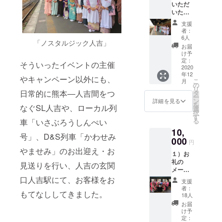
いただ
いた方
には、
支援
下記の
者：
お礼を
6人
「ノスタルジック人吉」
差し上
お届
げま
け予
す。
定：
そういったイベントの主催
１）お
2020
年12
礼の
やキャンペーン以外にも、
こ
月
メール
の
リ
２）女
日常的に熊本―人吉間をつ
タ
ー
将から
ン
詳細を見る
を
なぐSL人吉や、ローカル列
感謝を
選
択
こめた
す
る
車「いさぶろうしんぺい
ビデオ
10,
メッ
号」、D&S列車「かわせみ
セージ
000
円
やませみ」のお出迎え・お
１）お
礼の
見送りを行い、人吉の玄関
メール
２）女
口人吉駅にて、お客様をお
支援
将から
者：
もてなししてきました。
のビデ
18人
オメッ
お届
セージ
け予
３）復
定：