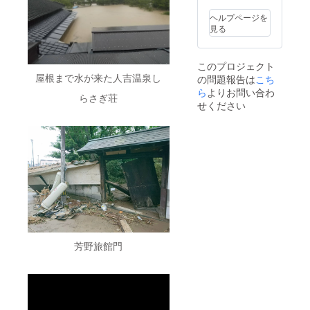
グにて
の提供
支援さ
※ご提示
ヘルプページを
れた旨
いただ
見る
をお伝
ける
えくだ
カード
さい。
をお届
このプロジェクト
けしま
屋根まで水が来た人吉温泉し
の問題報告は
こち
す ※お
泊りに
ら
よりお問い合わ
らさぎ荘
なる宿
せください
泊施設
へ直接
お電話
でご予
約くだ
さい。
その
際、ク
ラウド
ファン
ディン
グにて
芳野旅館門
支援さ
れた旨
をお伝
えくだ
さい。