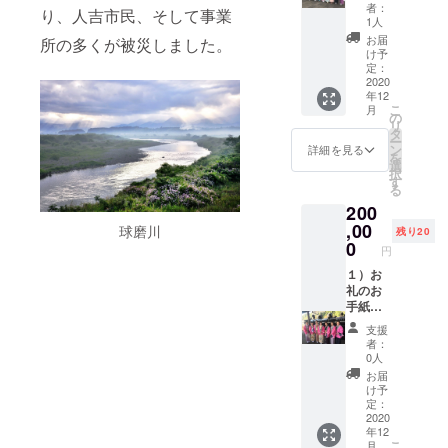
いただ
くは
者：
り、人吉市民、そして事業
けるチ
メール
1人
ケット
レ
お届
所の多くが被災しました。
をお届
ター）
け予
けしま
２）女
定：
す
将から
2020
年12
のビデ
こ
月
オメッ
の
リ
セージ
タ
ー
３）さ
ン
詳細を見る
を
くら会
選
択
所属の
す
る
旅館・
200
ホテル
にご宿
,00
球磨川
残り20
泊の場
0
円
合、特
別なお
１）お
もてな
礼のお
し（女
手紙
将厳選
（もし
支援
焼酎と
くは
者：
お持ち
メール
0人
帰り用
レ
お届
のお土
ター）
け予
産のご
２）女
定：
提供）
将から
2020
年12
をさせ
のビデ
こ
月