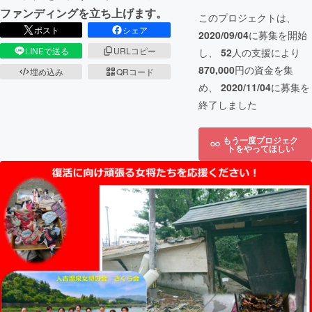
ファンディングを立ち上げます。
このプロジェクトは、
ポスト
シェア
2020/09/04
に募集を開始
LINEで送る
URLコピー
し、
52
人の支援により
870,000
円の資金を集
埋め込み
QRコード
め、
2020/11/04
に募集を
終了しました
もう一度プロジェク
トをやってほしい