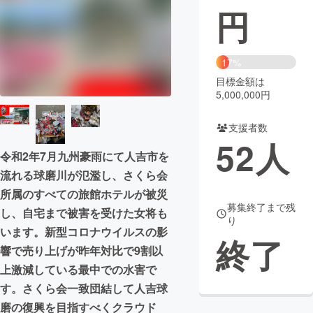
円
まちづくり・地域活性化
17%
CAMPFIRE for Social Good
CAMPFIRE Creation
目標金額は
CAMPFIREふるさと納税
machi-ya
コミュニティ
5,000,000円
支援者数
52
人
令和2年7月九州豪雨にて人吉市を
流れる球磨川が氾濫し、さくら会
所属のすべての旅館ホテルが被災
募集終了まで残
し、自宅まで被害を受けた女将も
り
います。新型コロナウイルスの影
終了
響で売り上げが昨年対比で9割以
上激減している最中での水害で
す。さくら会一致団結して人吉球
磨の復興を目指すべくクラウド