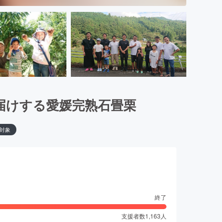
届けする愛媛完熟石畳栗
対象
終了
支援者数
1,163
人