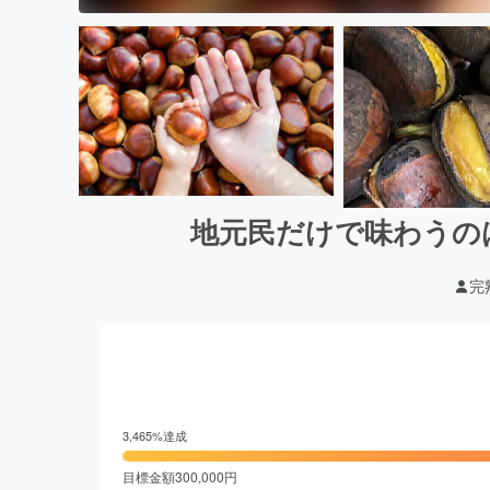
地元民だけで味わうの
完
3,465
%達成
目標金額
300,000
円