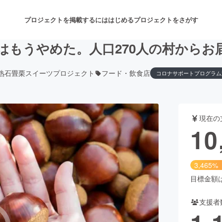
プロジェクトを掲載するには
はじめる
プロジェクトをさがす
はもうやめた。人口270人の村からお
熟石畳栗スイーツプロジェクト
フード・飲食店
コロナサポートプログラム
注目のリターン
注目の新着プロジェクト
募集終了が近いプロジェクト
も
現在の
音楽
舞台・パフォーマンス
10
ゲーム・サービス開発
フード・飲食店
3,465%
書籍・雑誌出版
アニメ・漫画
目標金額は3
支援者
チャレンジ
ビューティー・ヘルスケ