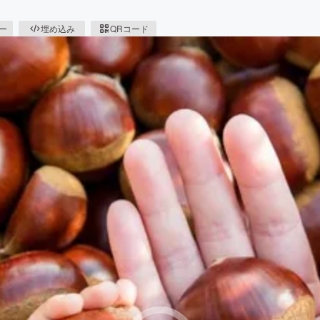
ピー
埋め込み
QRコード