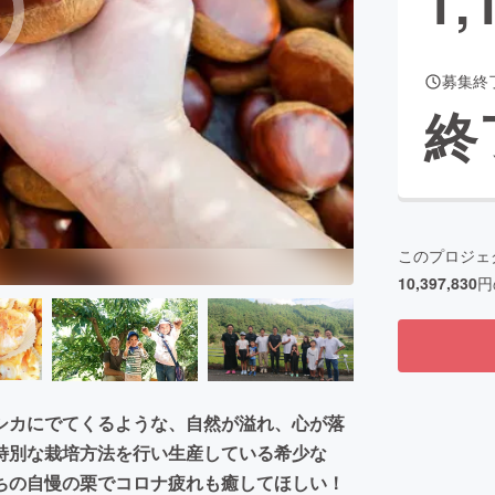
1,
募集終
CAMPFIRE for Social Good
CAMPFIRE Creation
終
CAMPFIREふるさと納税
machi-ya
コミュニティ
このプロジェ
10,397,830
円
シカにでてくるような、自然が溢れ、心が落
特別な栽培方法を行い生産している希少な
ちの自慢の栗でコロナ疲れも癒してほしい！