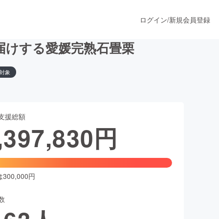
ログイン
/
新規会員登録
届けする愛媛完熟石畳栗
対象
うすぐ公開されます
支援総額
プロダクト
,397,830
円
ファッション
スポーツ
00,000円
数
ア
ソーシャルグッド