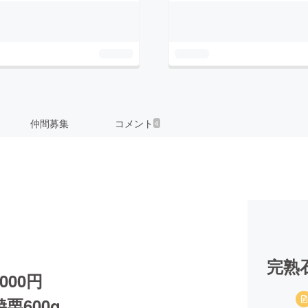
仲間募集
コメント
4
完熟
00円
栗600g