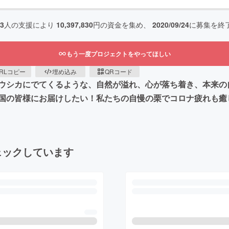
63
人の支援により
10,397,830
円の資金を集め、
2020/09/24
に募集を終
もう一度プロジェクトをやってほしい
RLコピー
埋め込み
QRコード
ウシカにでてくるような、自然が溢れ、心が落ち着き、本来の
国の皆様にお届けしたい！私たちの自慢の栗でコロナ疲れも癒
ェックしています