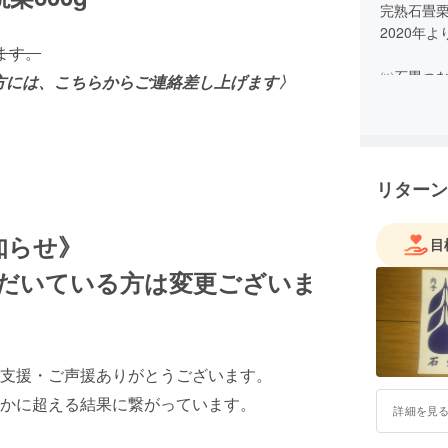
完熟石畳
2020年
ます。
㈱石畳つ
た方には、こちらからご連絡差し上げます〉
本琢也
㈲ラポー
㈱三日月
㈲オフィ
リターン
クラウド
知らせ》
目
いただいている方は変更ございま
支援・ご声援ありがとうございます。
かに超える結果に繋がっています。
詳細を見