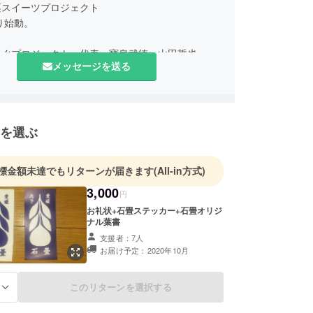
栗スイーツプロジェクト
より始動。
なぐプロジェクト 代表 寶泉武徳 山田哲也 福
メッセージを送る
ル 橘憲一郎
とカフェ 橘洋二
スタチバナ 橘功三
を選ぶ
ファンディングコンサルタント
標金額未達でもリターンが届きます
(All-in方式)
3,000
円
お礼状+石畳ステッカー+石畳オリジ
ナル葉書
支援者：7人
お届け予定：2020年10月
このリターンを選択する
る