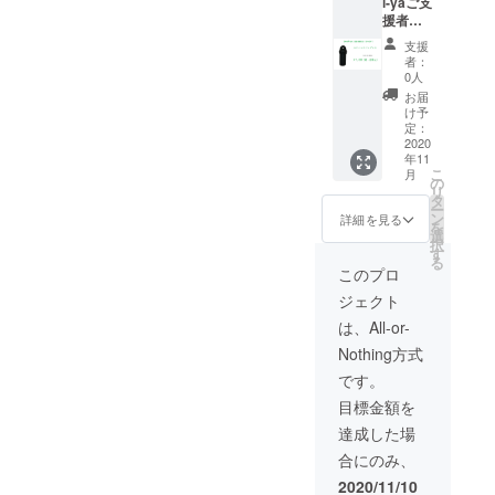
i-yaご支
者様限
援者様
定
限定：
15%off
支援
20％OF
の
者：
F】
￥4,940
0人
『ス
（税・
お届
ティッ
送料
け予
クバッ
込）に
定：
グ』× 3
2020
て承り
年11
個 一般
ます。
こ
月
販売予
※目標金
の
リ
定価格
額達成
タ
ー
￥8,520
しまし
ン
詳細を見る
を
（税・
たらロ
選
択
送料
ゴ
す
る
込）の
(FRpoin
このプロ
とこ
t)が入る
ジェクト
ろ、
予定で
machi-
す。
は、All-or-
ya支援
Nothing方式
者様限
定
です。
20%off
目標金額を
の
￥7,100
達成した場
（税・
合にのみ、
送料
込）に
2020/11/10