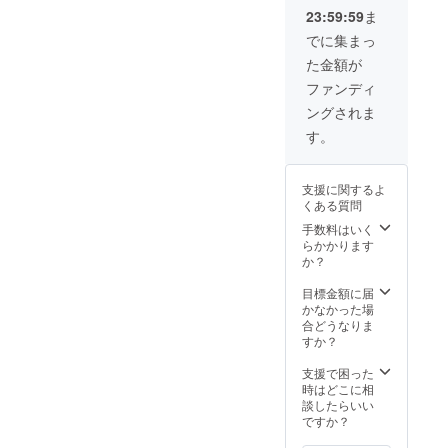
て承り
23:59:59
ま
ます。
※目標金
でに集まっ
額達成
た金額が
しまし
たらロ
ファンディ
ゴ
ングされま
(FRpoin
t)が入る
す。
予定で
す。
支援に関するよ
くある質問
手数料はいく
らかかります
か？
目標金額に届
かなかった場
合どうなりま
すか？
支援で困った
時はどこに相
談したらいい
ですか？