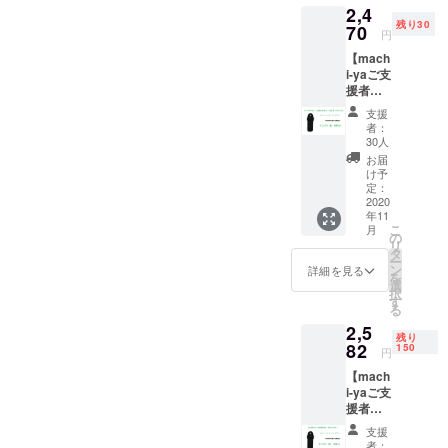
2,4
白い商品、
残り30
70
円
自社商品で
【mach
は便利でデ
i-yaご支
ザイン性の
援者様
限定：
ある商品を
支援
超早割
者：
お届け出来
15％OF
30人
るよう取り
F】
お届
『ス
け予
組んでおり
ティッ
定：
ます。
クバッ
2020
年11
グ』× 1
こ
月
個 一般
の
リ
販売予
タ
ー
定価格
ン
詳細を見る
を
￥2840
選
択
（税・
す
る
送料
2,5
込）の
残り
とこ
82
150
円
ろ、
【mach
machi-
i-yaご支
ya支援
援者様
者様限
限定：
定
支援
早割
15%off
者：