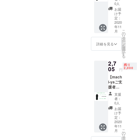
10％OF
の
0人
F】
￥2,470
お届
『ス
（税・
け予
ティッ
送料
定：
クバッ
2020
込）に
年11
グ』× 1
て承り
こ
月
個 一般
ます。
の
リ
販売予
※目標金
タ
ー
定価格
額達成
ン
詳細を見る
を
￥2840
しまし
選
択
（税・
たらロ
す
る
送料
ゴ
2,7
込）の
(FRpoin
残り
とこ
05
t)が入る
2,000
円
ろ、
予定で
【mach
machi-
す。
i-yaご支
ya支援
援者様
者様限
限定：
定
支援
5％OFF
10%off
者：
】 『ス
の
0人
ティッ
￥2,582
お届
クバッ
（税・
け予
グ』× 1
送料
定：
個 一般
2020
込）に
年11
販売予
て承り
こ
月
定価格
ます。
の
リ
￥2840
※目標金
タ