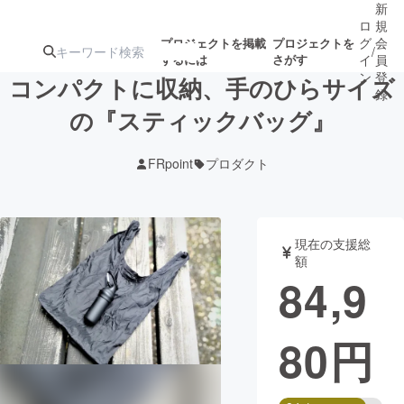
新
ロ
規
グ
会
プロジェクトを掲載
プロジェクトを
/
するには
さがす
イ
員
ン
登
コンパクトに収納、手のひらサイズ
録
の『スティックバッグ』
人気のプロ
注目のリ
注目の新着プロ
募集終了が近いプ
もうすぐ公開
FRpoint
プロダクト
ジェクト
ターン
ジェクト
ロジェクト
されます
アート・写真
音楽
現在の支援総
額
84,9
テクノロジー・ガジェット
ゲーム・サ
80
円
映像・映画
書籍・雑誌
ビジネス・起業
チャレンジ