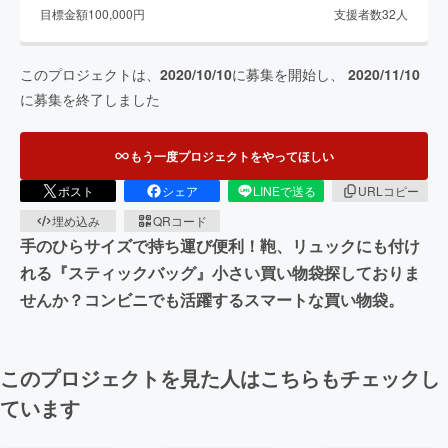
目標金額
100,000
円
支援者数
32
人
このプロジェクトは、
2020/10/10
に募集を開始し、
2020/11/10
に募集を終了しました
もう一度プロジェクトをやってほしい
ポスト
シェア
LINEで送る
URLコピー
埋め込み
QRコード
手のひらサイズで持ち運び便利！鞄、リュックにも付け
れる『スティックバッグ』小さい買い物袋探しておりま
せんか？コンビニでも活躍するスマートな買い物袋。
このプロジェクトを見た人はこちらもチェックし
ています