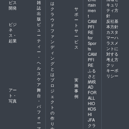
ビス
雑
は
キュリ
rtain
開発
誌
ク
サ
ティ方
men
出
ラ
ポ
針
t
版
ウ
ー
反社基
CAM
ビジ
ビ
ド
ト
本方針
PFI
ネ
ュ
フ
サ
カスタ
RE
ス・
ー
ァ
ー
マーハ
for
起業
テ
ン
ビ
ラスメ
Spor
ィ
デ
ス
ントに
ts
ー
ィ
対する
CAM
・
ン
考え方
PFI
ヘ
グ
クッ
RE
ル
と
キーポ
ふる
ス
は
リシー
さと
ケ
プ
実
納税
ア
ロ
施
AD
アー
舞
ジ
事
FOR
ト・
台
ェ
例
ALL
写真
・
ク
HIO
パ
ト
KOS
フ
の
HI
ォ
作
JFA
ー
り
クラ
マ
方