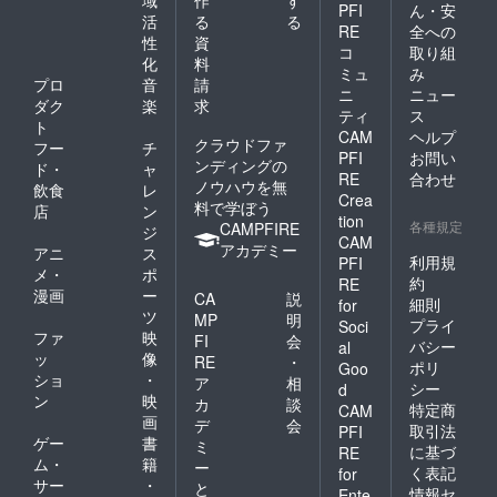
PFI
ん・安
活
る
る
RE
全への
性
資
コ
取り組
化
料
ミュ
み
プロ
音
請
ニ
ニュー
ダク
楽
求
ティ
ス
ト
CAM
ヘルプ
クラウドファ
フー
チ
PFI
お問い
ンディングの
ド・
ャ
RE
合わせ
ノウハウを無
飲食
レ
Crea
料で学ぼう
店
ン
tion
各種規定
CAMPFIRE
ジ
CAM
アカデミー
アニ
ス
利用規
PFI
メ・
ポ
約
RE
漫画
ー
CA
説
細則
for
ツ
MP
明
プライ
Soci
ファ
映
FI
会
バシー
al
ッ
像
RE
・
ポリ
Goo
ショ
・
ア
相
シー
d
ン
映
カ
談
特定商
CAM
画
デ
会
取引法
PFI
ゲー
書
ミ
に基づ
RE
ム・
籍
ー
く表記
for
サー
・
と
情報セ
Ente