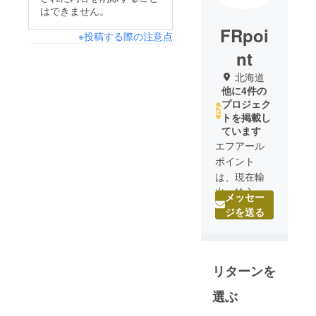
はできません。
FRpoi
※投稿する際の注意点
nt
北海道
他に4件の
プロジェク
トを掲載し
ています
エフアール
ポイント
は、現在輸
出、輸入販
メッセー
売を行い、
ジを送る
また自社製
品開発も
行っており
リターンを
日々奮闘し
ておりま
選ぶ
す。皆様に
は海外の面