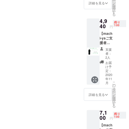
ー
（税・
額達成
ン
詳細を見る
を
送料
しまし
選
択
込）の
たらロ
す
る
とこ
ゴ
4,9
ろ、
(FRpoin
残り
machi-
40
t)が入る
100
円
ya支援
予定で
【mach
者様限
す。
i-yaご支
定5%off
援者様
の
限定：
￥2,705
支援
15％OF
（税・
者：
F】
送料
2人
『ス
込）に
お届
ティッ
て承り
け予
クバッ
ます。
定：
グ』× 2
2020
※目標金
年11
個 一般
額達成
こ
月
販売予
しまし
の
リ
定価格
たらロ
タ
ー
￥5,680
ゴ
ン
詳細を見る
を
（税・
(FRpoin
選
択
送料
t)が入る
す
る
込）の
予定で
7,1
とこ
す。
残り
ろ、
00
100
円
machi-
【mach
ya支援