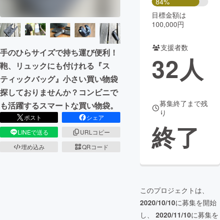
84%
目標金額は
まちづくり・地域活性化
100,000円
支援者数
CAMPFIRE for Social Good
CAMPFIRE Creation
手のひらサイズで持ち運び便利！
32
人
CAMPFIREふるさと納税
machi-ya
コミュニティ
鞄、リュックにも付けれる『ス
ティックバッグ』小さい買い物袋
探しておりませんか？コンビニで
募集終了まで残
も活躍するスマートな買い物袋。
り
ポスト
シェア
終了
LINEで送る
URLコピー
埋め込み
QRコード
このプロジェクトは、
2020/10/10
に募集を開始
し、
2020/11/10
に募集を