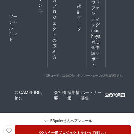
ウド
ン
プ
統
ファ
ス
ロ
計
ン
ソー
ジ
デ
ディ
シャ
ェ
ー
ング
ル
ク
タ
mac
グッ
ト
hi-ya
ド
の
補助
広
金申
め
請サ
方
ポー
ト
「QRコード」は株式会社デンソーウェーブの登録商標です。
© CAMPFIRE,
会社概
採用情
パートナー
Inc.
要
報
募集
FRpoint
さんへアンコール
もう一度プロジェクトをやってほしい