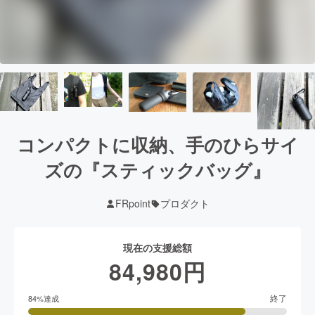
コンパクトに収納、手のひらサイ
ズの『スティックバッグ』
FRpoint
プロダクト
現在の支援総額
84,980
円
終了
84
%達成