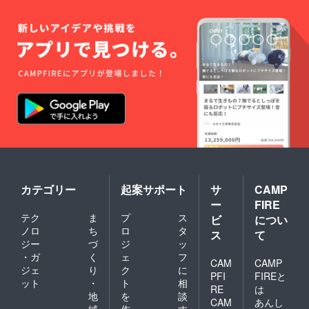
カテゴリー
起案サポート
サ
CAMP
ー
FIRE
テク
ま
プ
ス
ビ
につい
ノロ
ち
ロ
タ
ス
て
ジー
づ
ジ
ッ
・ガ
く
ェ
フ
CAM
CAMP
ジェ
り
ク
に
PFI
FIREと
ット
・
ト
相
RE
は
地
を
談
CAM
あんし
域
作
す