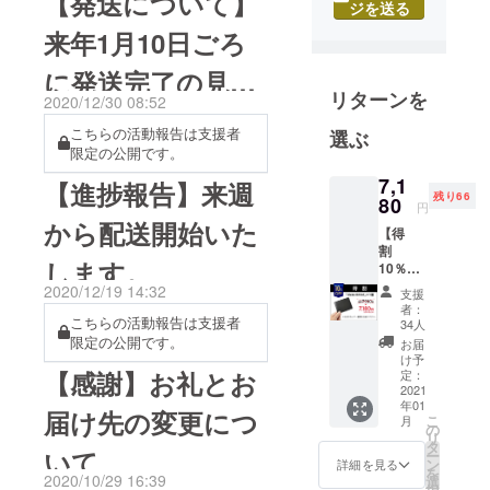
【発送について】
グッズ等の
ジを送る
また、一般販売開始に伴い
輸出入・企
来年1月10日ごろ
「特別セール」として今日
画・販売を
する会社で
からの４日間限定で Ideka
に発送完了の見込
リターンを
す。
2020/12/30 08:52
Bifold (イデカ・バイフォー
みです。
こちらの活動報告は支援者
ルド）及び前作のIdekaミニ
選ぶ
社名の由来
限定の公開です。
財布をどちらも1000円引き
は人々の生
7,1
【進捗報告】来週
活に少しで
で購入いただけるクーポン
残り66
80
円
も貢献した
から配送開始いた
をお付けしております。
【得
い（＝〇を
割
クーポンを使用してお得に
します。
足したい）
10％OF
F 先着
GETしちゃってください！※
という想い
2020/12/19 14:32
支援
100名
者：
で名付けて
クーポンは商品ページの
様】
こちらの活動報告は支援者
34人
おります。
「Ideka
限定の公開です。
お届
「1000円OFFクーポンの適
Bifold」
け予
1個をお
【感謝】お礼とお
定：
用」にチェックを入れて使
CAMPFIRE
届けし
2021
年01
ます。
を通じて世
用ください。★特別セール
届け先の変更につ
こ
月
トップ
の
界の優れた
リ
1/31まで★ ・ Ideka
グレイ
タ
いて
ー
商品を皆様
ンレ
ン
詳細を見る
Bifold (イデカ・バイフォー
を
ザー or
2020/10/29 16:39
に広げてい
選