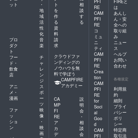
PFI
FIREと
ット
・
ト
相
RE
は
地
を
談
CAM
あんし
域
作
す
PFI
ん・安
活
る
る
RE
全への
性
資
コ
取り組
化
料
ミュ
み
プロ
音
請
ニ
ニュー
ダク
楽
求
ティ
ス
ト
CAM
ヘルプ
クラウドファ
フー
チ
PFI
お問い
ンディングの
ド・
ャ
RE
合わせ
ノウハウを無
飲食
レ
Crea
料で学ぼう
店
ン
tion
各種規定
CAMPFIRE
ジ
CAM
アカデミー
アニ
ス
利用規
PFI
メ・
ポ
約
RE
漫画
ー
CA
説
細則
for
ツ
MP
明
プライ
Soci
ファ
映
FI
会
バシー
al
ッ
像
RE
・
ポリ
Goo
ショ
・
ア
相
シー
d
ン
映
カ
談
特定商
CAM
画
デ
会
取引法
PFI