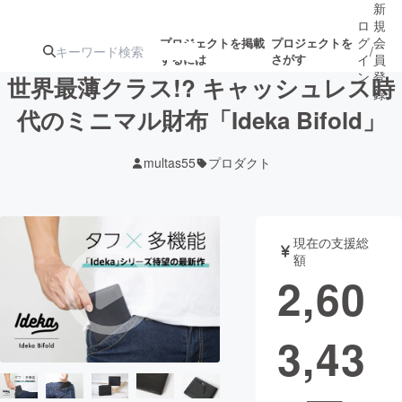
新
ロ
規
グ
会
プロジェクトを掲載
プロジェクトを
/
するには
さがす
イ
員
ン
登
世界最薄クラス!? キャッシュレス時
録
代のミニマル財布「Ideka Bifold」
人気のプロ
注目のリ
注目の新着プロ
募集終了が近いプ
もうすぐ公開
multas55
プロダクト
ジェクト
ターン
ジェクト
ロジェクト
されます
アート・写真
音楽
現在の支援総
額
2,60
テクノロジー・ガジェット
ゲーム・サ
3,43
映像・映画
書籍・雑誌
ビジネス・起業
チャレンジ