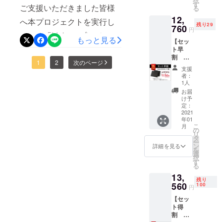
択
ナッパ
す
ルド） 一般販売価格
ご支援いただきました皆様
けたら幸い
る
レザー
です。
12,
をお選
8,800円 → 7,800
へ本プロジェクトを実行し
残り29
びくだ
760
円
円
さい。
ている「Ideka」プロジェク
もっと見る
【セッ
・一般
www.amazon.co.jp/dp/B08V
トチームの芥川と申しま
ト早
販売予
割
定価格
1CYY7B ・ Ideka ミニ財
す。プロジェクトは昨日終
1
2
次のページ
20％OF
7,980円
支援
F 先着
→7,180
布 一般販売価格 7,800
者：
了となりました。皆様の多
30名
円（税
1人
円 → 6,800円
様】
込） ・
大なるご支援により総支援
お届
「Ideka
送料込
け予
www.amazon.co.jp/dp/B084
者数365名、合計金額260万
Bifold」
みの価
定：
2個をお
2021
格とな
VDC4TWもしよろしけれ
円を超えるプロジェクトと
年01
届けし
りま
こ
月
ます。
す。 ・
ば、ご家族・ご友人など周
の
なりました！本当に皆様に
リ
2個それ
2021年
タ
ー
りの人々にも勧めていただ
ぞれに
1月下旬
は感謝の気持ちでいっぱい
ン
詳細を見る
を
ついて
頃のお
選
けますと幸いです。合同会
択
です！この場をお借りして
トップ
届け予
す
る
グレイ
定で
社マルタス カスタマーサ
深く御礼申し上げます。既
13,
ンレ
す。 ・
残り
ザー or
560
一部の
ポート
100
に生産には取り掛かってお
円
ナッパ
デザイ
【セッ
レザー
ン、仕
り、1日でも早くお届けでき
ト得
をお選
様につ
割
るようメーカーと連携して
びくだ
きまし