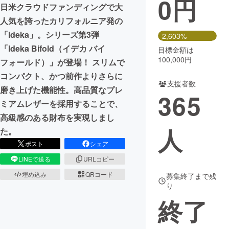
0
円
日米クラウドファンディングで大
まちづくり・地域活性化
人気を誇ったカリフォルニア発の
「Ideka」。シリーズ第3弾
2,603%
「Ideka Bifold（イデカ バイ
目標金額は
CAMPFIRE for Social Good
CAMPFIRE Creation
100,000円
フォールド）」が登場！ スリムで
CAMPFIREふるさと納税
machi-ya
コミュニティ
コンパクト、かつ前作よりさらに
支援者数
磨き上げた機能性。高品質なプレ
365
ミアムレザーを採用することで、
高級感のある財布を実現しまし
人
た。
ポスト
シェア
LINEで送る
URLコピー
埋め込み
QRコード
募集終了まで残
り
終了