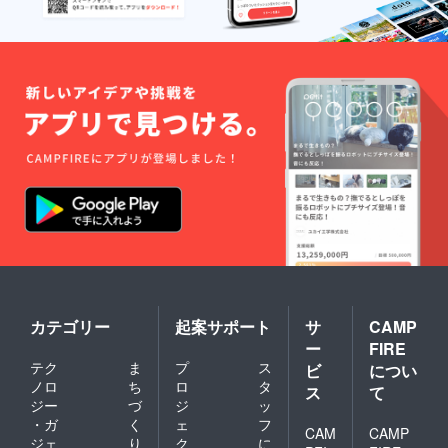
カテゴリー
起案サポート
サ
CAMP
ー
FIRE
テク
ま
プ
ス
ビ
につい
ノロ
ち
ロ
タ
ス
て
ジー
づ
ジ
ッ
・ガ
く
ェ
フ
CAM
CAMP
ジェ
り
ク
に