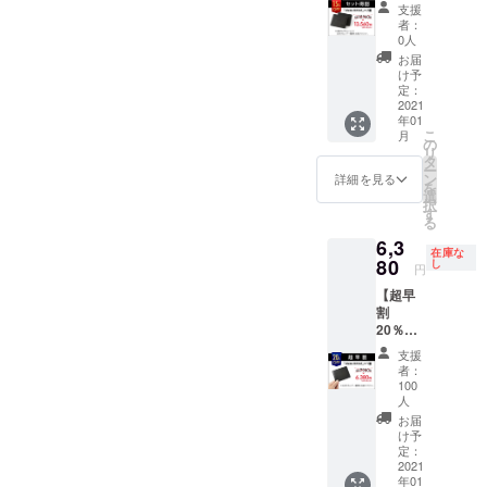
15％OF
さい。
ては予
支援
管理していきます。※お届け
F 先着
・一般
告なく
者：
100名
販売予
変更に
0人
先の変更がある方へお届け
様】
定価格
なる場
お届
「Ideka
15,960
合がご
け予
先の住所変更が必要な場合
Bifold」
円
定：
ざいま
2個をお
2021
は、11月30日(月)までにご
→12,76
す。ご
年01
届けし
0円（税
了承く
こ
月
変更のお手続きをお願いい
ます。
込） ・
の
ださ
リ
2個それ
送料込
タ
い。
たします。上記日時以降の
ー
ぞれに
みの価
ン
詳細を見る
を
ついて
格とな
選
住所変更についてはシステ
択
トップ
りま
す
る
グレイ
ムの都合上お受けできない
す。 ・
6,3
ンレ
2021年
在庫な
リスクがございますため、
ザー or
80
1月下旬
し
円
ナッパ
頃のお
予めご了承ください。以上
【超早
レザー
届け予
割
をお選
定で
となります。今後の進捗に
20％OF
びくだ
す。 ・
F 先着
さい。
つきましては逐一こちらの
一部の
支援
100名
・一般
デザイ
者：
活動レポートにてご報告さ
様】
販売予
ン、仕
100
「Ideka
定価格
人
様につ
せていただきます。引き続
Bifold」
15,960
きまし
お届
1個をお
円
け予
ては予
きどうぞよろしくお願いい
届けし
定：
→13,56
告なく
2021
ます。
0円（税
たします。「Ideka」プロ
変更に
年01
トップ