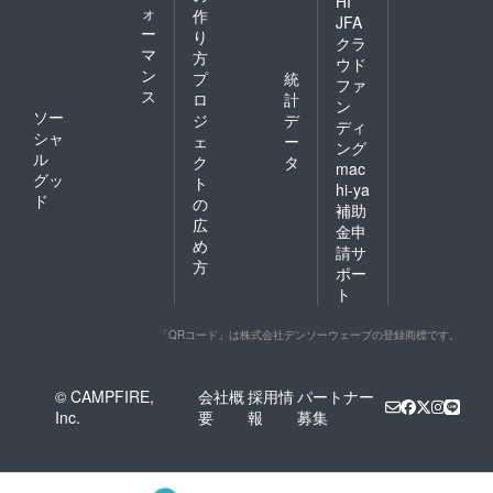
HI
ォ
作
JFA
ー
り
クラ
マ
方
ウド
ン
プ
統
ファ
ス
ロ
計
ン
ソー
ジ
デ
ディ
シャ
ェ
ー
ング
ル
ク
タ
mac
グッ
ト
hi-ya
ド
の
補助
広
金申
め
請サ
方
ポー
ト
「QRコード」は株式会社デンソーウェーブの登録商標です。
© CAMPFIRE,
会社概
採用情
パートナー
Inc.
要
報
募集