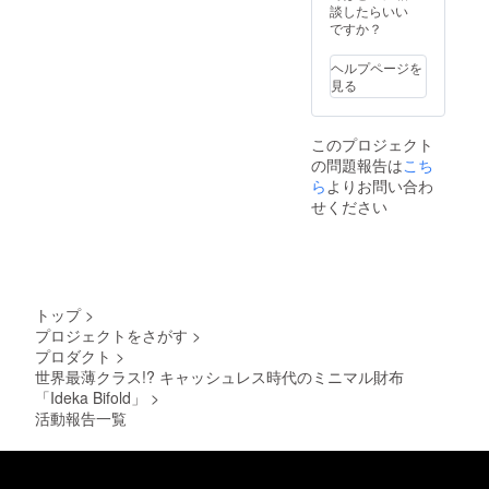
す。ご
談したらいい
了承く
ですか？
ださ
い。
ヘルプページを
見る
このプロジェクト
の問題報告は
こち
ら
よりお問い合わ
せください
トップ
>
プロジェクトをさがす
>
プロダクト
>
世界最薄クラス!? キャッシュレス時代のミニマル財布
「Ideka Bifold」
>
活動報告一覧