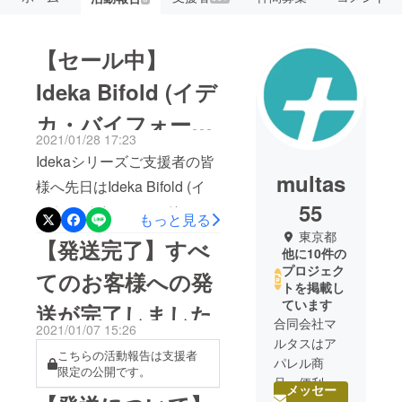
【セール中】
Ideka Bifold (イデ
カ・バイフォール
2021/01/28 17:23
ド）をAmazonで
Idekaシリーズご支援者の皆
multas
一般販売開始
様へ先日はIdeka Bifold (イ
55
デカ・バイフォールド）を
もっと見る
ご支援いただき誠にありが
東京都
【発送完了】すべ
他に10件の
とうございました。使い心
プロジェク
てのお客様への発
地はいかがでしょうか！？
トを掲載し
ています
送が完了しました
さて、本日はイデカ・バイ
合同会社マ
2021/01/07 15:26
フォールドがAmazonにて一
ルタスはア
こちらの活動報告は支援者
般販売をスタートしました
パレル商
限定の公開です。
品・便利
のでその報告になります。
メッセー