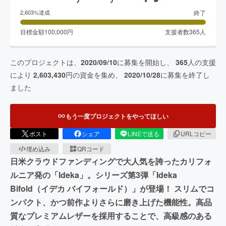
終了
2,603
%達成
目標金額
100,000
円
支援者数
365
人
このプロジェクトは、
2020/09/10
に募集を開始し、
365
人の支援
により
2,603,430
円の資金を集め、
2020/10/28
に募集を終了し
ました
もう一度プロジェクトをやってほしい
ポスト
シェア
LINEで送る
URLコピー
埋め込み
QRコード
日米クラウドファンディングで大人気を誇ったカリフォ
ルニア発の「Ideka」。シリーズ第3弾「Ideka
Bifold（イデカ バイフォールド）」が登場！ スリムでコ
ンパクト、かつ前作よりさらに磨き上げた機能性。高品
質なプレミアムレザーを採用することで、高級感のある