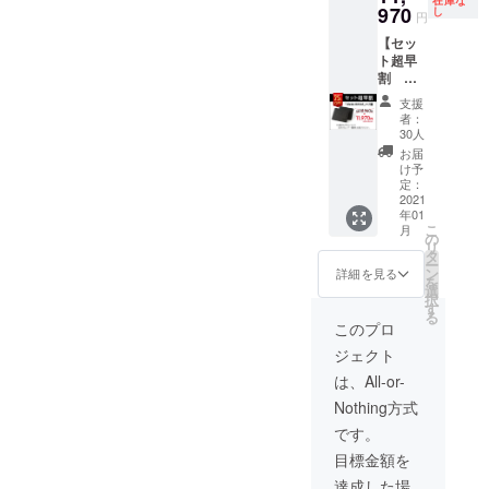
970
さい。
し
ン、仕
円
・一般
様につ
【セッ
販売予
きまし
ト超早
定価格
ては予
割
7,980円
告なく
25％OF
→6,700
変更に
支援
F 先着
円（税
者：
なる場
30名
込） ・
30人
合がご
様】
送料込
お届
ざいま
「Ideka
みの価
け予
す。ご
Bifold」
定：
格とな
了承く
2個をお
2021
りま
ださ
年01
届けし
す。 ・
い。
こ
月
ます。
の
2021年
リ
2個それ
タ
1月下旬
ー
ぞれに
ン
頃のお
詳細を見る
を
ついて
選
届け予
択
トップ
す
定で
る
グレイ
す。 ・
このプロ
ンレ
一部の
ジェクト
ザー or
デザイ
ナッパ
ン、仕
は、All-or-
レザー
様につ
Nothing方式
をお選
きまし
びくだ
ては予
です。
さい。
告なく
目標金額を
・一般
変更に
販売予
なる場
達成した場