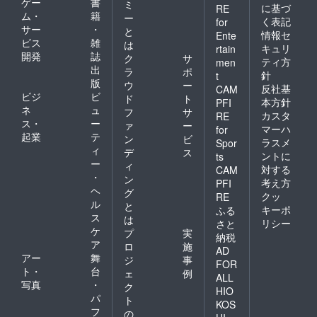
ゲー
書
ミ
に基づ
RE
ム・
籍
ー
く表記
for
サー
・
と
情報セ
Ente
ビス
雑
は
キュリ
rtain
開発
誌
ク
サ
ティ方
men
出
ラ
ポ
針
t
版
ウ
ー
反社基
CAM
ビジ
ビ
ド
ト
本方針
PFI
ネ
ュ
フ
サ
カスタ
RE
ス・
ー
ァ
ー
マーハ
for
起業
テ
ン
ビ
ラスメ
Spor
ィ
デ
ス
ントに
ts
ー
ィ
対する
CAM
・
ン
考え方
PFI
ヘ
グ
クッ
RE
ル
と
キーポ
ふる
ス
は
リシー
さと
ケ
プ
実
納税
ア
ロ
施
AD
アー
舞
ジ
事
FOR
ト・
台
ェ
例
ALL
写真
・
ク
HIO
パ
ト
KOS
フ
の