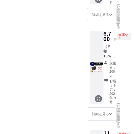
込） ・
なる場
こ
月
ジェクトチーム 芥川
グレイ
の
送料込
合がご
リ
ンレ
タ
みの価
ざいま
ー
ザー or
ン
格とな
詳細を見る
す。ご
を
ナッパ
選
りま
了承く
択
レザー
す
す。 ・
ださ
る
をお選
2021年
い。
6,7
びくだ
1月下旬
在庫な
00
さい。
し
頃のお
円
・一般
届け予
【早
販売予
定で
割
定価格
す。 ・
16％OF
7,980円
一部の
F 先着
→6,380
デザイ
支援
200名
円（税
ン、仕
者：
様】
込） ・
200
様につ
「Ideka
人
送料込
きまし
Bifold」
みの価
お届
ては予
1個をお
け予
格とな
告なく
届けし
定：
りま
変更に
2021
ます。
す。 ・
なる場
年01
トップ
2021年
合がご
こ
月
グレイ
の
1月下旬
ざいま
リ
ンレ
タ
頃のお
す。ご
ー
ザー or
ン
詳細を見る
届け予
了承く
を
ナッパ
選
定で
ださ
択
レザー
す
す。 ・
い。
る
をお選
一部の
11,
びくだ
デザイ
在庫な