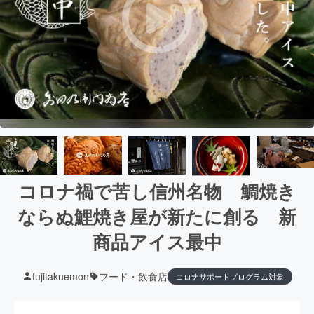
コロナ禍で苦し信州名物 鯛焼き
ならぬ鯉焼き屋が新たに創る 新
商品アイス最中
fujitakuemon
フード・飲食店
コロナサポートプログラム対象