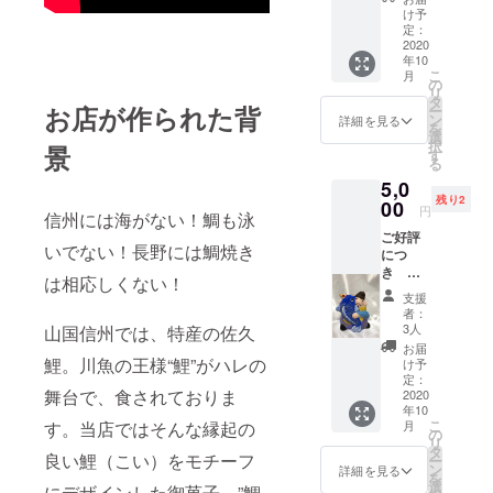
ＮＥＷ
前) 花豆
け予
バー
蜜煮
定：
ジョン
2020
（特Aサ
年10
です！
イズ6
こ
月
前回よ
粒）
の
リ
りふっ
（冷
タ
お店が作られた背
ー
くらと
凍） 1
ン
詳細を見る
を
した
箱 召し
選
択
景
錫鯉焼
上がり
す
る
き！
方 自然
5,0
(前作よ
解凍、
残り2
り、金
00
もしく
円
信州には海がない！鯛も泳
属の重
は湯煎
ご好評
量が増
で温め
いでない！長野には鯛焼き
につ
えた分
てお召
き 鯉
少し値
し上が
は相応しくない！
えびす
段が上
り下さ
支援
（ミ
がって
い。お
者：
ニ）追
おりま
しるこ
3人
山国信州では、特産の佐久
加 致
す。す
は、氷
お届
しまし
鯉。川魚の王様“鯉”がハレの
みませ
を入れ
け予
た！
んm(_
定：
て冷た
舞台で、食されておりま
2020
_)m
くし
年10
ペーパ
て、冷
こ
す。当店ではそんな縁起の
月
ウエイ
の
やしし
リ
ト、花
タ
るこも
良い鯉（こい）をモチーフ
ー
生けに
ン
オスス
詳細を見る
を
入れて
選
メで
にデザインした御菓子。”鯛