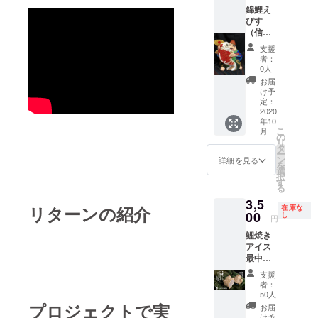
を照り
錦鯉え
焼きに
びす
して
（信州
送って
なかの
下さ
支援
土人
い。貴
者：
形）特
0人
方だけ
大
のブ
お届
け予
ラック
定：
バス鯉
2020
焼きを
年10
限定で
こ
月
の
作りま
リ
タ
す。
ー
ン
詳細を見る
（美味
を
選
しい
択
す
か？
る
は
3,5
ちょっ
リターンの紹介
在庫な
00
し
と責任
円
持てま
鯉焼き
せん
アイス
が...）
最中
食品で
（花豆
なくて
支援
ミルク
者：
も構い
アイ
50人
ません
ス）6匹
プロジェクトで実
お届
が、食
入り
け予