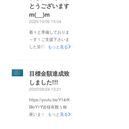
とうございます
m(__)m
2020/10/06 15:04
着々と準備しておりま
～す！ご支援下さいま
した皆様誠にありがと
もっと見る
うございます
m(__)m。めでたく50
万突破致しましたの
目標金額達成致
で、お約束通り来夏
しました!!!
『ブルーベリー味』を
2020/09/24 13:21
追加させて頂きます！
ネクストステージ、80
https://youtu.be/Y14rK
まで行きましたら、信
BkrY1Y皆様有難う御
州飯山産パッションフ
座います!!!昨日 目標
もっと見る
ルーツ味の試作、資材
金額に達成致しまし
購入に弾みがつきま
た！これもひとえにご