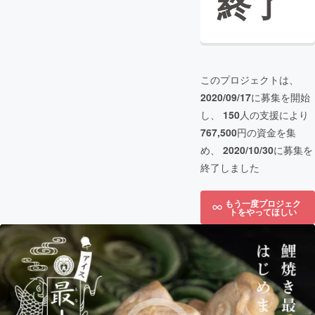
終了
このプロジェクトは、
2020/09/17
に募集を開始
し、
150
人の支援により
767,500
円の資金を集
め、
2020/10/30
に募集を
終了しました
もう一度プロジェク
トをやってほしい