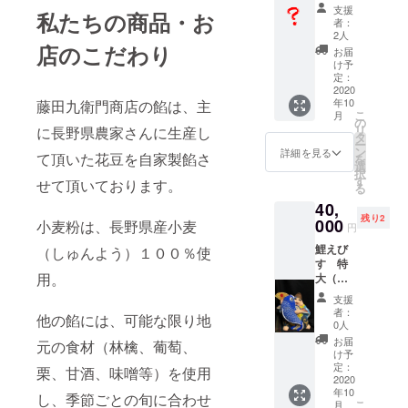
リジナ
凍）
支援
私たちの商品・お
ル鯉焼
1箱
者：
き作り
鯉焼き
2人
ます！
店のこだわり
アイス
お届
（10
最中
け予
匹） あ
（花豆
定：
なたの
2020
ミルク
年10
藤田九衛門商店の餡は、主
ご指定
アイ
こ
月
の具材
ス）6匹
の
リ
に長野県農家さんに生産し
で、あ
（冷
タ
ー
なたの
凍） 1
ン
詳細を見る
て頂いた花豆を自家製餡さ
を
ご指定
箱
選
択
の日
す
せて頂いております。
る
に、あ
40,
なただ
残り2
けのオ
000
小麦粉は、長野県産小麦
円
リジナ
鯉えび
（しゅんよう）１００％使
ル鯉焼
す 特
焼かせ
用。
大（信
て頂き
州なか
ます。
支援
の土人
（遠方
者：
他の餡には、可能な限り地
形）
の場合
0人
は、冷
お届
元の食材（林檎、葡萄、
凍で発
け予
送させ
定：
栗、甘酒、味噌等）を使用
2020
て頂く
年10
ことに
し、季節ごとの旬に合わせ
こ
月