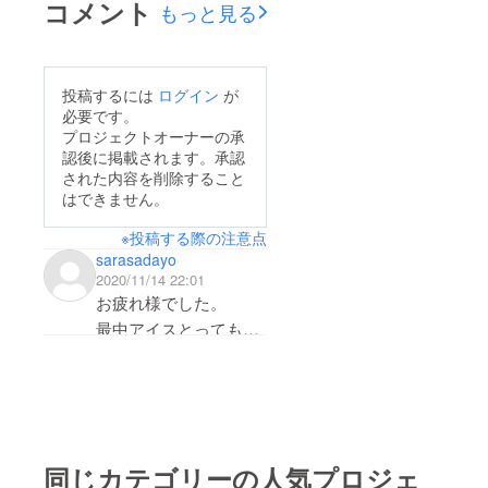
コメント
もっと見る
す！引き続きご支援の
支援下さいました皆様
程ヨロシクお願い申し
のお蔭で御座います。
上げますm(__)m。日
現在 花豆ミルクアイ
投稿するには
ログイン
が
本でココだけ信州鯉焼
スのみの先行販売です
必要です。
き藤田九衛門商店店
が、来夏には信州りん
プロジェクトオーナーの承
主 藤田 治 拝
認後に掲載されます。承認
ご味をリリースする事
された内容を削除すること
をお約束致します！こ
はできません。
こで新たに50万円の目
※投稿する際の注意点
標設定して達成した暁
sarasadayo
には、ブルーベリー味
2020/11/14 22:01
を追加。80万円に到達
お疲れ様でした。
すれば、信州飯山産
最中アイスとっても美
◯◯◯◯◯フルーツ
味しくて、4日でなく
味。100万超えると、
なっちゃいました(笑)
信州坂城町産◯◯◯
また食べたいなぁと思
うお味でした(*^^*)
パープル味。とフレー
大きさも思っていたよ
バーを増やすことが出
同じカテゴリーの人気プロジェ
りも大きくて、食べ応
来るようになります！