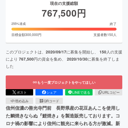
現在の支援総額
767,500
円
終了
255
%達成
目標金額
300,000
円
支援者数
150
人
このプロジェクトは、
2020/09/17
に募集を開始し、
150
人の支援
により
767,500
円の資金を集め、
2020/10/30
に募集を終了しま
した
もう一度プロジェクトをやってほしい
ポスト
シェア
LINEで送る
URLコピー
埋め込み
QRコード
信州信濃の善光寺門前 長野県産の花豆あんこを使用し
た鯛焼きならぬ『鯉焼き』を製造販売しております。コ
ロナ禍の影響により信州に観光に来られる方が激減。新