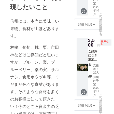
品衛生
定：
現したいこと
上問題
2020
がある
年10
モノ、
こ
月
の
あまり
リ
タ
信州には、本当に美味しい
に匂い
ー
ン
詳細を見る
がキツ
を
果物、食材が山ほどありま
選
イモノ
択
す
は、ご
る
す。
遠慮頂
3,5
く可能
在庫な
00
し
円
性が御
林檎、葡萄、桃、栗、市田
座いま
ご好評
す。
柿などはご存知だと思いま
につき
追加！
すが、プルーン、梨、ブ
鯉焼き
支援
アイス
ルーベリー、桑の実、サル
者：
最中
25人
（花豆
ナシ、食用ホウヅキ等、ま
お届
ミルク
け予
だまだ色々な食材がありま
アイ
定：
ス）6匹
2020
す。そのような食材を多く
年11
入り ＊
こ
月
追加分
の
のお客様に知って頂きた
リ
につ
タ
ー
き お
ン
詳細を見る
い！今のところ資金力の乏
を
届けが
選
択
11月に
しい当店では、高原花豆ミ
す