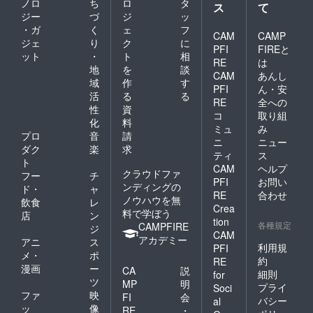
ノロ
ち
ロ
タ
ス
て
ジー
づ
ジ
ッ
・ガ
く
ェ
フ
CAM
CAMP
ジェ
り
ク
に
PFI
FIREと
ット
・
ト
相
RE
は
地
を
談
CAM
あんし
域
作
す
PFI
ん・安
活
る
る
RE
全への
性
資
コ
取り組
化
料
ミュ
み
プロ
音
請
ニ
ニュー
ダク
楽
求
ティ
ス
ト
CAM
ヘルプ
クラウドファ
フー
チ
PFI
お問い
ンディングの
ド・
ャ
RE
合わせ
ノウハウを無
飲食
レ
Crea
料で学ぼう
店
ン
tion
各種規定
CAMPFIRE
ジ
CAM
アカデミー
アニ
ス
利用規
PFI
メ・
ポ
約
RE
漫画
ー
CA
説
細則
for
ツ
MP
明
プライ
Soci
ファ
映
FI
会
バシー
al
ッ
像
RE
・