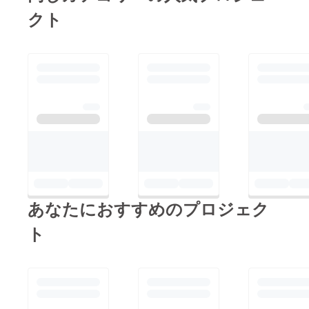
クト
えがありました(^o^)
引き続き ご支援の
また善光寺に行った際
程 宜しくお願い申し
は、必ず寄らせていた
上げます。日本でココ
だきますね(*^^*)
だけ信州鯉焼き藤田九
これからも頑張ってく
衛門商店店主 藤田
ださい♪
治 拝ＰＳ 改めで動
画などで画像も公開致
しますので取り急ぎご
報告まで
あなたにおすすめのプロジェク
ト