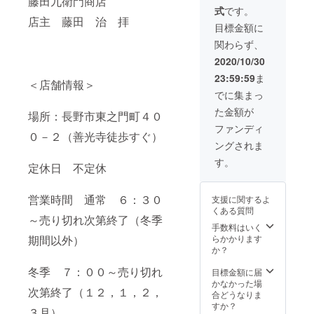
藤田九衛門商店
シャツ
式
です。
紺1枚。
店主 藤田 治 拝
鯉焼き
目標金額に
屋オリ
関わらず、
ジナル
前掛1
2020/10/30
枚。
23:59:59
ま
＜店舗情報＞
でに集まっ
た金額が
場所：長野市東之門町４０
ファンディ
０－２（善光寺徒歩すぐ）
ングされま
す。
定休日 不定休
営業時間 通常 ６：３０
支援に関するよ
くある質問
～売り切れ次第終了（冬季
手数料はいく
期間以外）
らかかります
か？
冬季 ７：００～売り切れ
目標金額に届
かなかった場
次第終了（１２，１，２，
合どうなりま
すか？
３月）