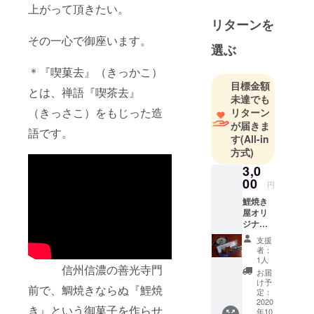
上がって頂きたい。
リターンを
その一心で御座います。
選ぶ
＊『喫菓去』（きっかこ）
目標金額
とは、禅語『喫茶去』
未達でも
（きっさこ）をもじった造
リターン
が届きま
語です。
す
(All-in
方式)
3,0
00
円
鯉焼き
屋オリ
ジナル
ステッ
支援
カー１
者：
枚。 鯉
1人
信州信濃の善光寺門
焼き屋
お届
オリジ
け予
前で、鯛焼きならぬ『鯉焼
ナル
定：
キーホ
2020
き』という御菓子を作らせ
年10
ルダー1