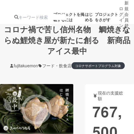
新
ロ
規
グ
会
プロジェクトを掲
はじ
プロジェクト
/
載するには
める
をさがす
イ
員
ン
登
コロナ禍で苦し信州名物 鯛焼きな
録
らぬ鯉焼き屋が新たに創る 新商品
アイス最中
人気のプロ
注目のリ
注目の新着プロ
募集終了が近いプ
もうすぐ公開
ジェクト
ターン
ジェクト
ロジェクト
されます
fujitakuemon
フード・飲食店
コロナサポートプログラム対象
アート・写真
音楽
現在の支援総
テクノロジー・ガジェット
ゲーム・サ
額
767,
映像・映画
書籍・雑誌
500
ビジネス・起業
チャレンジ