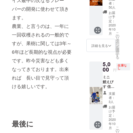
イス最中の次なるフレー
ン）3匹
者：
（冷
50人
バーの開発に使わせて頂き
凍） 佐
お届
久鯉焼
ます。
け予
き（花
定：
農業、と言うのは、一年に
豆ア
2020
年10
ン）3匹
こ
月
一回収穫されるの一般的で
（冷
の
リ
凍）
タ
すが、果樹に関しては3年～
ー
1箱
ン
詳細を見る
を
鯉焼き
選
6年ほど長期的な視点が必要
択
アイス
す
る
最中
です。昨今災害なども多く
5,0
（花豆
在庫な
ミルク
なってきております。出来
00
し
円
アイ
れば 長い目で見守って頂
ミニ
ス）6匹
鯉えび
（冷
ける嬉しいです。
す 信州
凍） 1
なかの
箱
支援
土人
者：
形 手
3人
のひら
お届
サイズ
け予
の 鯉
定：
えびす
2020
最後に
年10
人形で
こ
月
す。
の
リ