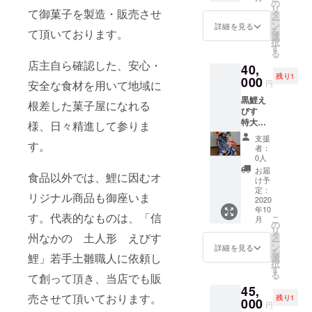
なりま
の
リ
て御菓子を製造・販売させ
す。）
タ
ー
例 貴
ン
詳細を見る
を
て頂いております。
女の十
選
択
八番の
す
る
レアー
店主自ら確認した、安心・
40,
チーズ
残り1
000
ケーキ
安全な食材を用いて地域に
円
が御座
黒鯉え
いまし
根差した菓子屋になれる
びす
たら、
特大
様、日々精進して参りま
それを
（信州
当店に
支援
す。
なかの
送って
者：
土人
下さ
0人
形）
い。貴
お届
食品以外では、鯉に因むオ
女だけ
け予
定：
のレア
リジナル商品も御座いま
2020
チーズ
年10
鯉焼き
す。代表的なものは、「信
こ
月
の
を限定
リ
タ
州なかの 土人形 えびす
で作り
ー
ン
ます！
詳細を見る
を
鯉」若手土雛職人に依頼し
選
例 貴
択
す
方が
る
て創って頂き、当店でも販
釣った
45,
ブラッ
売させて頂いております。
残り1
000
クバス
円