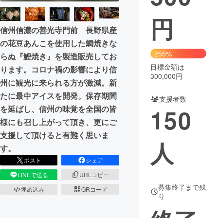
円
まちづくり・地域活性化
信州信濃の善光寺門前 長野県産
の花豆あんこを使用した鯛焼きな
CAMPFIRE for Social Good
CAMPFIRE Creation
255%
らぬ『鯉焼き』を製造販売してお
CAMPFIREふるさと納税
machi-ya
コミュニティ
目標金額は
ります。コロナ禍の影響により信
300,000円
州に観光に来られる方が激減。新
たに最中アイスを開発。保存期間
支援者数
を延ばし、信州の味覚を全国の皆
150
様にも召し上がって頂き、更にご
支援して頂けると有難く思いま
人
す。
ポスト
シェア
LINEで送る
URLコピー
募集終了まで残
埋め込み
QRコード
り