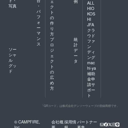
ト・
台
ェ
例
ALL
写真
・
ク
HIO
パ
ト
KOS
フ
の
HI
ォ
作
JFA
ー
り
クラ
マ
方
ウド
ン
プ
統
ファ
ス
ロ
計
ン
ソー
ジ
デ
ディ
シャ
ェ
ー
ング
ル
ク
タ
mac
グッ
ト
hi-ya
ド
の
補助
広
金申
め
請サ
方
ポー
ト
「QRコード」は株式会社デンソーウェーブの登録商標です。
© CAMPFIRE,
会社概
採用情
パートナー
Inc.
要
報
募集