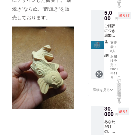
択
飾る事
す
す。
る
もOKで
焼き”ならぬ、“鯉焼き“を販
5,0
す！
残り17
売しております。
00
作 錫
円
匠 中
ご好評
元 司 氏
につき
追加し
まし
支援
た！
者：
＊ 追
8人
加分に
お届
つき
け予
11月納
定：
品にな
2020
年11
りま
こ
月
す。 鯉
の
リ
焼きプ
タ
ー
レーン
ン
詳細を見る
を
（花豆
選
択
アン）3
す
る
匹（冷
30,
凍） 佐
残り3
久鯉焼
000
円
き（花
あなた
豆ア
だけ
ン）3匹
の、オ
（冷