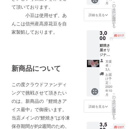
こ
月
匹。
の
て頂いております。
リ
タ
ー
小豆は使用せず、あ
ン
詳細を見る
を
選
択
んこは信州産高原花豆を自
す
る
家製餡しております。
3,0
残り17
00
円
鯉焼き
屋オリ
ジナル
ステッ
支援
カー１
者：
新商品について
枚。 鯉
3人
焼き屋
お届
オリジ
け予
ナル錦
定：
この度クラウドファンディ
鯉キー
2020
年10
ホル
ングで挑戦させて頂きたい
こ
月
ダー1
の
リ
のは、新商品の『鯉焼きア
匹。
タ
ー
ン
詳細を見る
を
イス最中』で御座います。
選
択
す
当店メインの”鯉焼き”は冷凍
る
3,5
保存期間が約2週間のため、
残り27