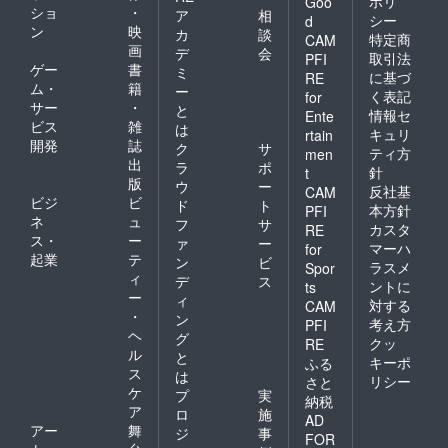
ポリ
Goo
ショ
・
ア
相
シー
d
ン
映
カ
談
特定商
CAM
画
デ
会
取引法
PFI
ゲー
書
ミ
に基づ
RE
ム・
籍
ー
く表記
for
サー
・
と
情報セ
Ente
ビス
雑
は
キュリ
rtain
開発
誌
ク
サ
ティ方
men
出
ラ
ポ
針
t
版
ウ
ー
反社基
CAM
ビジ
ビ
ド
ト
本方針
PFI
ネ
ュ
フ
サ
カスタ
RE
ス・
ー
ァ
ー
マーハ
for
起業
テ
ン
ビ
ラスメ
Spor
ィ
デ
ス
ントに
ts
ー
ィ
対する
CAM
・
ン
考え方
PFI
ヘ
グ
クッ
RE
ル
と
キーポ
ふる
ス
は
リシー
さと
ケ
プ
実
納税
ア
ロ
施
AD
アー
舞
ジ
事
FOR