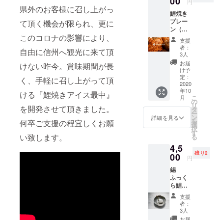
00
円
県外のお客様に召し上がっ
鯉焼き
プレー
て頂く機会が限られ、更に
ン（花
このコロナの影響により、
豆ア
支援
ン）3匹
者：
自由に信州へ観光に来て頂
（冷
3人
凍） 佐
お届
けない昨今。賞味期間が長
久鯉焼
け予
き（花
定：
く、手軽に召し上がって頂
豆ア
2020
年10
ン）3匹
ける『鯉焼きアイス最中』
こ
月
（冷
の
リ
を開発させて頂きました。
凍）
タ
ー
1箱
ン
詳細を見る
を
何卒ご支援の程宜しくお願
召し上
選
択
がり
す
い致します。
る
方 自
4,5
然解凍
残り2
もしく
00
円
はレン
錫
ジで温
ふっく
めて下
ら鯉焼
さい。
き
はなま
支援
１匹 錫
めしる
者：
製 鯉
こ(400g
3人
焼きの
2～3人
お届