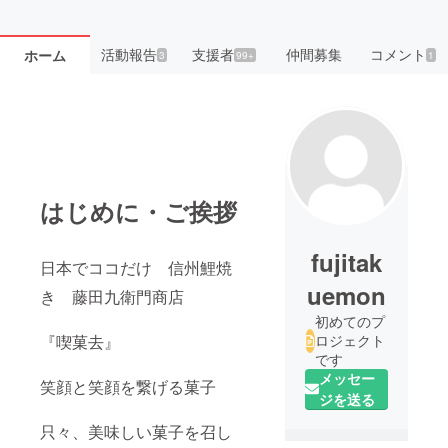
活動報告
支援者
仲間募集
コメント
ホーム
3
99+
1
はじめに・ご挨拶
fujitak
日本でココだけ 信州鯉焼
uemon
き 藤田九衛門商店
初めてのプ
『喫菓去』
ロジェクト
です
メッセー
笑顔と笑顔を繋げる菓子
ジを送る
只々、美味しい菓子を召し