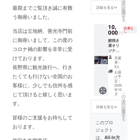
タ
ー
最期までご覧頂き誠に有難
ン
詳細を見る
を
選
択
う御座いました。
す
る
10,
在庫な
当店は立地柄、善光寺門前
000
し
円
に御座いまして、この度の
鯉焼き
屋オリ
コロナ禍の影響を非常に受
ジナル
ステッ
けております。
支援
カー1
者：
枚。 鯉
長野県に観光旅行へ、行き
3人
焼き屋
お届
たくても行けない全国のお
オリジ
け予
ナル
定：
客様に、少しでも信州を感
キーホ
2020
年10
ルダー1
じて頂けると嬉しく思いま
こ
月
匹。 鯉
の
リ
焼き屋
タ
す。
ー
オリジ
ン
詳細を見る
を
ナル手
選
択
ぬぐい1
す
皆様のご支援をお待ちして
る
枚。 鯉
このプロ
焼き屋
おります。
ジェクト
オリジ
ナルＴ
は、
All-In方