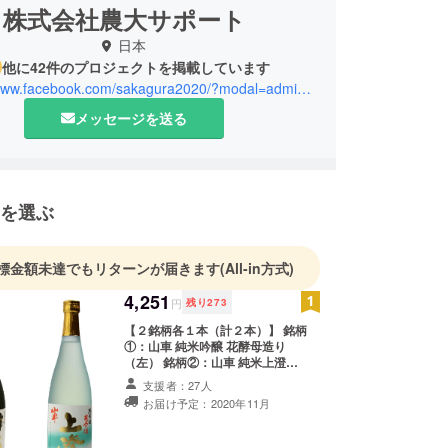
株式会社農大サポート
日本
他に42件のプロジェクトを掲載しています
https://www.facebook.com/sakagura2020/?modal=admin_todo_tour
メッセージを送る
を選ぶ
標金額未達でもリターンが届きます
(All-in方式)
4,251
円
残り
273
【２銘柄各１本（計２本）】 銘柄
①：山車 純米吟醸 花酵母造り
（左） 銘柄②：山車 純米上澄
（右） サイズ：4合瓶720ml ※ 送料
支援者：27人
込み ※ リターン発送は2020年11月
お届け予定：2020年11月
を予定しております ※ 20歳未満の飲
酒は法律で禁止されています ※ 配送
日時の指定は致しかねます。ご了承