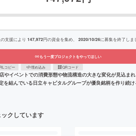
人の支援により
147,972
円の資金を集め、
2020/10/26
に募集を終了しま
もう一度プロジェクトをやってほしい
RLコピー
埋め込み
QRコード
飲食店やイベントでの消費形態や物流構造の大きな変化が見込ま
定を結んでいる日立キャピタルグループが優良銘柄を作り続け
ェックしています