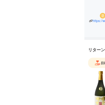
リターン
目