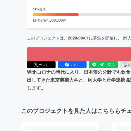
14
%達成
目標金額
1,000,000
円
このプロジェクトは、
2020/09/01
に募集を開始し、
29
ポスト
シェア
LINEで送る
U
Withコロナの時代に入り、日本酒の分野でも
出してきた東京農業大学と、同大学と産学連携協
します。
このプロジェクトを見た人はこちらもチ