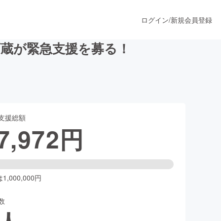
ログイン
/
新規会員登録
酒蔵が緊急支援を募る！
うすぐ公開されます
支援総額
プロダクト
7,972
円
ファッション
スポーツ
,000,000円
数
ア
ソーシャルグッド