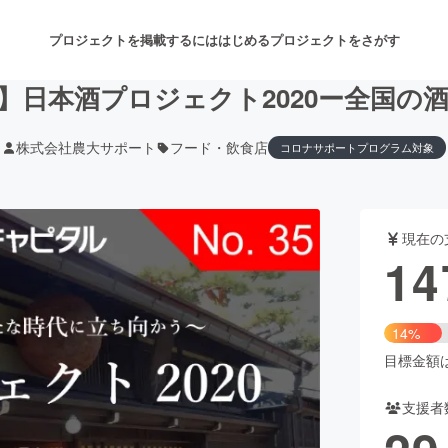
プロジェクトを掲載するには
はじめる
プロジェクトをさがす
】日本酒プロジェクト2020ー全国の
株式会社農大サポート
フード・飲食店
コロナサポートプログラム対象
注目のリターン
注目の新着プロジェクト
募集終了が近いプロジェクト
も
現在の
音楽
舞台・パフォーマンス
14
ゲーム・サービス開発
フード・飲食店
14%
書籍・雑誌出版
アニメ・漫画
目標金額は1
支援者
チャレンジ
ビューティー・ヘルスケ