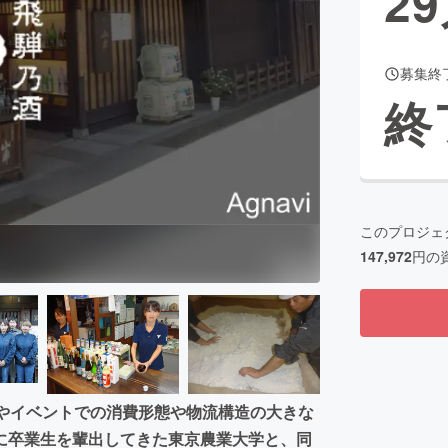
29
募集終
CAMPFIRE for Social Good
CAMPFIRE Creation
終
CAMPFIREふるさと納税
machi-ya
コミュニティ
このプロジェ
147,972
円の
店やイベントでの消費形態や物流構造の大きな
に卒業生を輩出してきた東京農業大学と、同