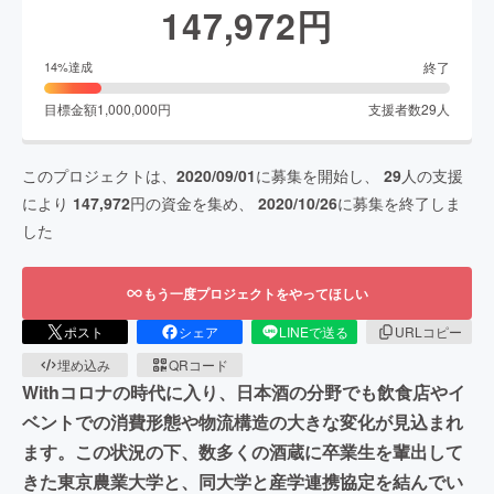
147,972
円
終了
14
%達成
目標金額
1,000,000
円
支援者数
29
人
このプロジェクトは、
2020/09/01
に募集を開始し、
29
人の支援
により
147,972
円の資金を集め、
2020/10/26
に募集を終了しま
した
もう一度プロジェクトをやってほしい
ポスト
シェア
LINEで送る
URLコピー
埋め込み
QRコード
Withコロナの時代に入り、日本酒の分野でも飲食店やイ
ベントでの消費形態や物流構造の大きな変化が見込まれ
ます。この状況の下、数多くの酒蔵に卒業生を輩出して
きた東京農業大学と、同大学と産学連携協定を結んでい