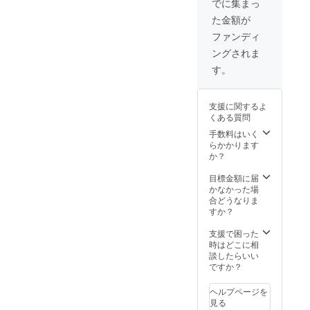
でに集まっ
ます ※
た金額が
20歳未
満の飲
ファンディ
酒は法
ングされま
律で禁
止され
す。
ていま
す ※ 配
送日時
支援に関するよ
の指定
くある質問
は致し
かねま
手数料はいく
す。ご
らかかります
了承く
か？
ださ
い。
目標金額に届
かなかった場
合どうなりま
すか？
支援で困った
時はどこに相
談したらいい
ですか？
ヘルプページを
見る