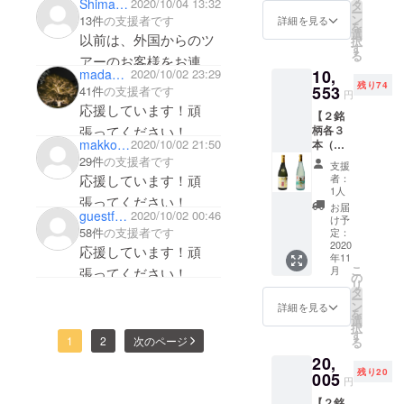
銘柄
ShimaEnomoto
2020/10/04 13:32
酒は法
タ
ー
②：山
律で禁
ン
13件
の支援者です
詳細を見る
を
車 純米
止され
選
以前は、外国からのツ
択
上澄
ていま
す
る
アーのお客様をお連れ
（右）
す ※ 配
madame0914
2020/10/02 23:29
10,
サイ
送日時
して、そちらに寄せて
残り74
ズ：4合
553
41件
の支援者です
の指定
円
いただいてました。大
瓶
は致し
応援しています！頑
【２銘
720ml ※
かねま
変でしょうが、頑張っ
張ってください！
柄各３
送料込
す。ご
makko206
2020/10/02 21:50
本（計
てください。飲んで応
み ※ リ
了承く
６
ターン
29件
の支援者です
ださ
支援
援です！
本）】
発送は
い。
者：
応援しています！頑
銘柄
2020年
1人
張ってください！
①：山
11月を
お届
guestf00cf6c63964
2020/10/02 00:46
車 純米
予定し
け予
吟醸 花
58件
の支援者です
ており
定：
酵母造
2020
ます ※
応援しています！頑
年11
り
20歳未
こ
月
張ってください！
（左）
満の飲
の
リ
銘柄
酒は法
タ
ー
②：山
律で禁
ン
詳細を見る
を
車 純米
止され
選
択
上澄
ていま
す
1
2
次のページ
る
（右）
す ※ 配
20,
サイ
送日時
残り20
ズ：4合
005
の指定
円
瓶
は致し
【２銘