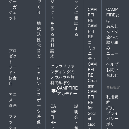
ジー
づ
ジ
ッ
・ガ
く
ェ
フ
CAM
CAMP
ジェ
り
ク
に
PFI
FIREと
ット
・
ト
相
RE
は
地
を
談
CAM
あんし
域
作
す
PFI
ん・安
活
る
る
RE
全への
性
資
コ
取り組
化
料
ミュ
み
プロ
音
請
ニ
ニュー
ダク
楽
求
ティ
ス
ト
CAM
ヘルプ
クラウドファ
フー
チ
PFI
お問い
ンディングの
ド・
ャ
RE
合わせ
ノウハウを無
飲食
レ
Crea
料で学ぼう
店
ン
tion
各種規定
CAMPFIRE
ジ
CAM
アカデミー
アニ
ス
利用規
PFI
メ・
ポ
約
RE
漫画
ー
CA
説
細則
for
ツ
MP
明
プライ
Soci
ファ
映
FI
会
バシー
al
ッ
像
RE
・
ポリ
Goo
ショ
・
ア
相