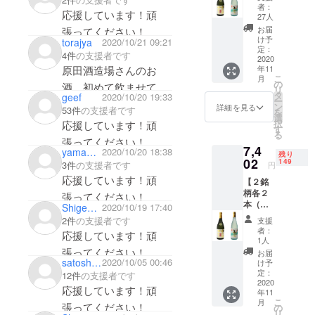
本）】
者：
応援しています！頑
銘柄
27人
①：山
お届
張ってください！
車 純米
け予
torajya
2020/10/21 09:21
吟醸 花
定：
4件
の支援者です
酵母造
2020
原田酒造場さんのお
年11
り
こ
月
（左）
の
酒、初めて飲ませてい
リ
銘柄
タ
geef
2020/10/20 19:33
ー
ただきます。
②：山
ン
詳細を見る
53件
の支援者です
を
車 純米
選
上澄、アベリア酵母、
択
応援しています！頑
上澄
す
る
どんなお味のものか楽
（右）
張ってください！
7,4
サイ
yamanbo65
2020/10/20 18:38
しみにしてます。
残り
ズ：4合
02
149
3件
の支援者です
円
瓶
応援しています！頑
【２銘
720ml ※
柄各２
送料込
張ってください！
本（計
み ※ リ
Shige_zico
2020/10/19 17:40
４
ターン
2件
の支援者です
支援
本）】
発送は
者：
応援しています！頑
銘柄
2020年
1人
①：山
11月を
張ってください！
お届
車 純米
satoshikino
2020/10/05 00:46
予定し
け予
吟醸 花
ており
定：
12件
の支援者です
酵母造
2020
ます ※
応援しています！頑
年11
り
20歳未
こ
月
（左）
張ってください！
満の飲
の
リ