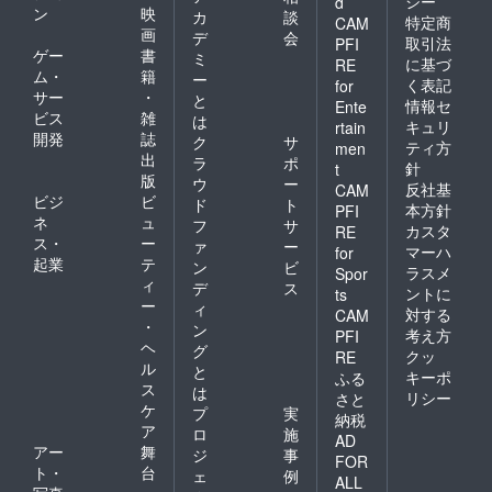
シー
d
ン
映
カ
談
特定商
CAM
画
デ
会
取引法
PFI
ゲー
書
ミ
に基づ
RE
ム・
籍
ー
く表記
for
サー
・
と
情報セ
Ente
ビス
雑
は
キュリ
rtain
開発
誌
ク
サ
ティ方
men
出
ラ
ポ
針
t
版
ウ
ー
反社基
CAM
ビジ
ビ
ド
ト
本方針
PFI
ネ
ュ
フ
サ
カスタ
RE
ス・
ー
ァ
ー
マーハ
for
起業
テ
ン
ビ
ラスメ
Spor
ィ
デ
ス
ントに
ts
ー
ィ
対する
CAM
・
ン
考え方
PFI
ヘ
グ
クッ
RE
ル
と
キーポ
ふる
ス
は
リシー
さと
ケ
プ
実
納税
ア
ロ
施
AD
アー
舞
ジ
事
FOR
ト・
台
ェ
例
ALL