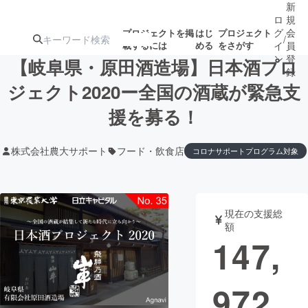
新
ロ
規
グ
会
プロジェクトを掲
はじ
プロジェクト
/
載するには
める
をさがす
イ
員
ン
登
【岐阜県・原田酒造場】日本酒プロ
録
ジェクト2020ー全国の酒蔵が緊急支
援を募る！
人気のプロ
注目のリ
注目の新着プロ
募集終了が近いプ
もうすぐ公開
ジェクト
ターン
ジェクト
ロジェクト
されます
株式会社農大サポート
フード・飲食店
コロナサポートプログラム対象
アート・写真
音楽
現在の支援総
テクノロジー・ガジェット
ゲーム・サ
額
147,
映像・映画
書籍・雑誌
972
ビジネス・起業
チャレンジ