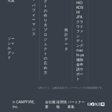
写真
・
ク
HIO
パ
ト
KOS
フ
の
HI
ォ
作
JFA
ー
り
クラ
マ
方
ウド
ン
プ
統
ファ
ス
ロ
計
ン
ソー
ジ
デ
ディ
シャ
ェ
ー
ング
ル
ク
タ
mac
グッ
ト
hi-ya
ド
の
補助
広
金申
め
請サ
方
ポー
ト
「QRコード」は株式会社デンソーウェーブの登録商標です。
© CAMPFIRE,
会社概
採用情
パートナー
Inc.
要
報
募集