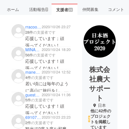
ホーム
活動報告
仲間募集
コメント
支援者
7
29
rracoon703
2020/10/26 23:27
28件
の支援者です
応援しています；頑
張ってください！
MINA525
2020/10/24 18:20
56件
の支援者です
応援しています！頑
株式会
張ってください！
manemone7
2020/10/24 12:52
社農大
4件
の支援者です
若い頃には毎年のよう
サポー
に高山に旅行をし、
guest6d0e761c0cb4
2020/10/24 11:36
ト
２，３泊して夜は飲み
5件
の支援者です
歩いていました。その
日本
応援しています！頑
他に42件の
頃に良くこちらのお酒
張ってください！
プロジェク
69107a9facc4
2020/10/23 23:23
も飲み、お店にも何度
トを掲載し
2件
の支援者です
かお邪魔し、懐かしく
ています
観光で2度３度お邪魔