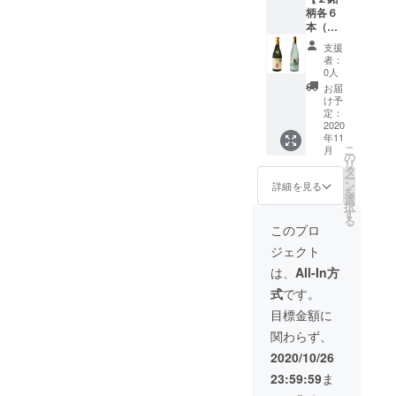
720ml ※
かねま
柄各６
送料込
す。ご
本（計
み ※ リ
了承く
１２
ターン
ださ
支援
本）】
発送は
い。
者：
銘柄
2020年
0人
①：山
11月を
お届
車 純米
予定し
け予
吟醸 花
ており
定：
酵母造
2020
ます ※
年11
り
20歳未
こ
月
（左）
満の飲
の
リ
銘柄
酒は法
タ
ー
②：山
律で禁
ン
詳細を見る
を
車 純米
止され
選
択
上澄
ていま
す
る
（右）
す ※ 配
このプロ
サイ
送日時
ジェクト
ズ：4合
の指定
瓶
は致し
は、
All-In方
720ml ※
かねま
式
です。
送料込
す。ご
み ※ リ
了承く
目標金額に
ターン
ださ
関わらず、
発送は
い。
2020年
2020/10/26
11月を
23:59:59
ま
予定し
ており