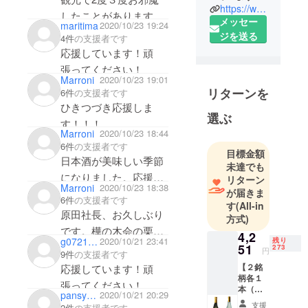
思い出しました。また
https://www.facebook.com/sakagura2020/?modal=admin_todo_tour
したことがあります。
メッセー
チャンスがあれば行き
maritima
2020/10/23 19:24
その時購入させても
ジを送る
4件
の支援者です
たいと思います。ほん
らったお酒、美味し
応援しています！頑
のわずかですが応援し
かったです。また観光
張ってください！
Marroni
2020/10/23 19:01
がてらお酒を買いに伺
リターンを
6件
の支援者です
いたいと思います。
ひきつづき応援しま
選ぶ
す！！！
Marroni
2020/10/23 18:44
6件
の支援者です
目標金額
日本酒が美味しい季節
未達でも
になりました。応援し
リターン
Marroni
2020/10/23 18:38
が届きま
ます！
6件
の支援者です
す
(All-in
原田社長、お久しぶり
方式)
です。樺の木会の栗田
4,2
g0721064
2020/10/21 23:41
残り
です。（残り日数は少
51
273
円
9件
の支援者です
ないながら）応援しま
【２銘
応援しています！頑
柄各１
す！頑張ってくださ
張ってください！
本（計
pansy2339
2020/10/21 20:29
い！！
２
支援
2件
の支援者です