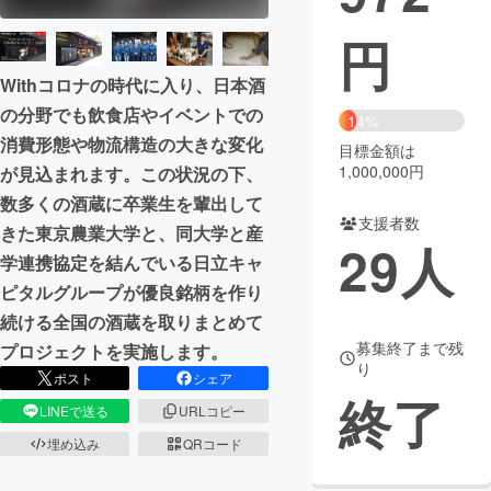
円
まちづくり・地域活性化
Withコロナの時代に入り、日本酒
CAMPFIRE for Social Good
CAMPFIRE Creation
の分野でも飲食店やイベントでの
14%
CAMPFIREふるさと納税
machi-ya
コミュニティ
消費形態や物流構造の大きな変化
目標金額は
1,000,000円
が見込まれます。この状況の下、
数多くの酒蔵に卒業生を輩出して
支援者数
きた東京農業大学と、同大学と産
29
人
学連携協定を結んでいる日立キャ
ピタルグループが優良銘柄を作り
続ける全国の酒蔵を取りまとめて
募集終了まで残
プロジェクトを実施します。
り
ポスト
シェア
終了
LINEで送る
URLコピー
埋め込み
QRコード