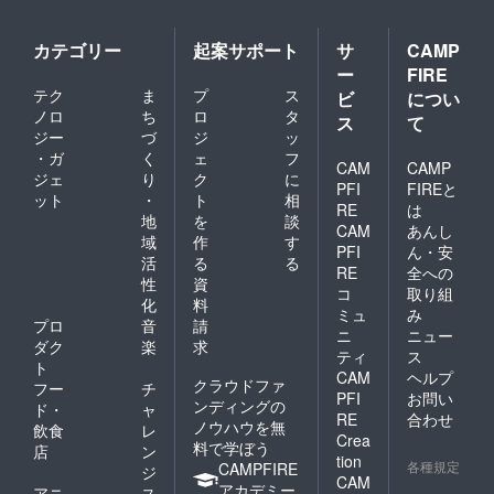
カテゴリー
起案サポート
サ
CAMP
ー
FIRE
テク
ま
プ
ス
ビ
につい
ノロ
ち
ロ
タ
ス
て
ジー
づ
ジ
ッ
・ガ
く
ェ
フ
CAM
CAMP
ジェ
り
ク
に
PFI
FIREと
ット
・
ト
相
RE
は
地
を
談
CAM
あんし
域
作
す
PFI
ん・安
活
る
る
RE
全への
性
資
コ
取り組
化
料
ミュ
み
プロ
音
請
ニ
ニュー
ダク
楽
求
ティ
ス
ト
CAM
ヘルプ
クラウドファ
フー
チ
PFI
お問い
ンディングの
ド・
ャ
RE
合わせ
ノウハウを無
飲食
レ
Crea
料で学ぼう
店
ン
tion
各種規定
CAMPFIRE
ジ
CAM
アカデミー
アニ
ス