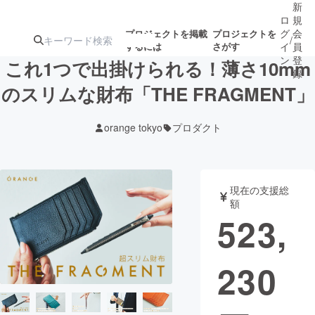
新
ロ
規
グ
会
プロジェクトを掲載
プロジェクトを
/
するには
さがす
イ
員
ン
登
これ1つで出掛けられる！薄さ10mm
録
のスリムな財布「THE FRAGMENT」
人気のプロ
注目のリ
注目の新着プロ
募集終了が近いプ
もうすぐ公開
orange tokyo
プロダクト
ジェクト
ターン
ジェクト
ロジェクト
されます
アート・写真
音楽
現在の支援総
額
523,
テクノロジー・ガジェット
ゲーム・サ
230
映像・映画
書籍・雑誌
ビジネス・起業
チャレンジ