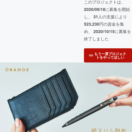
このプロジェクトは、
2020/09/18
に募集を開始
し、
31
人の支援により
523,230
円の資金を集
め、
2020/10/15
に募集を
終了しました
もう一度プロジェク
トをやってほしい