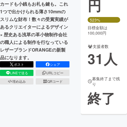
円
カードも小銭もお札も鍵も。これ
まちづくり・地域活性化
1つで出かけられる薄さ10mmの
スリムな財布！数々の受賞実績が
523%
あるクリエイターによるデザイン
目標金額は
CAMPFIRE for Social Good
CAMPFIRE Creation
100,000円
× 歴史ある浅草の革小物制作会社
CAMPFIREふるさと納税
machi-ya
コミュニティ
の職人による制作を行なっている
支援者数
レザーブランドORANGEの新製
31
人
品になります。
ポスト
シェア
LINEで送る
URLコピー
募集終了まで残
埋め込み
QRコード
り
終了