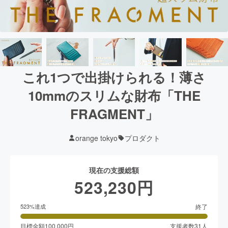
これ1つで出掛けられる！薄さ
10mmのスリムな財布「THE
FRAGMENT」
orange tokyo
プロダクト
現在の支援総額
523,230
円
終了
523
%達成
目標金額
100,000
円
支援者数
31
人