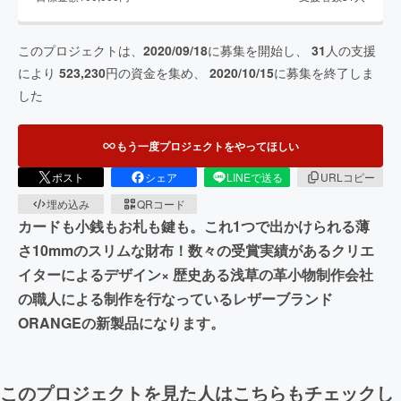
このプロジェクトは、
2020/09/18
に募集を開始し、
31
人の支援
により
523,230
円の資金を集め、
2020/10/15
に募集を終了しま
した
もう一度プロジェクトをやってほしい
ポスト
シェア
LINEで送る
URLコピー
埋め込み
QRコード
カードも小銭もお札も鍵も。これ1つで出かけられる薄
さ10mmのスリムな財布！数々の受賞実績があるクリエ
イターによるデザイン× 歴史ある浅草の革小物制作会社
の職人による制作を行なっているレザーブランド
ORANGEの新製品になります。
このプロジェクトを見た人はこちらもチェックし