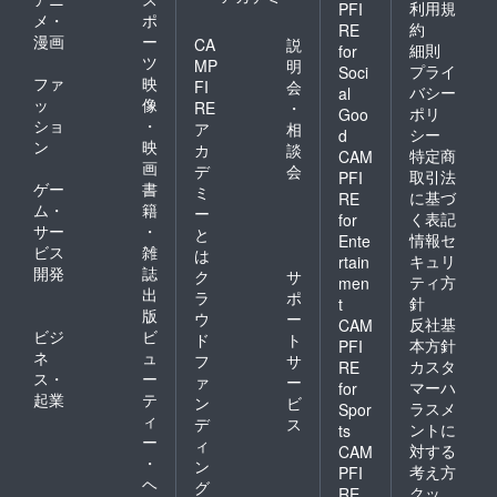
利用規
PFI
メ・
ポ
約
RE
漫画
ー
CA
説
細則
for
ツ
MP
明
プライ
Soci
ファ
映
FI
会
バシー
al
ッ
像
RE
・
ポリ
Goo
ショ
・
ア
相
シー
d
ン
映
カ
談
特定商
CAM
画
デ
会
取引法
PFI
ゲー
書
ミ
に基づ
RE
ム・
籍
ー
く表記
for
サー
・
と
情報セ
Ente
ビス
雑
は
キュリ
rtain
開発
誌
ク
サ
ティ方
men
出
ラ
ポ
針
t
版
ウ
ー
反社基
CAM
ビジ
ビ
ド
ト
本方針
PFI
ネ
ュ
フ
サ
カスタ
RE
ス・
ー
ァ
ー
マーハ
for
起業
テ
ン
ビ
ラスメ
Spor
ィ
デ
ス
ントに
ts
ー
ィ
対する
CAM
・
ン
考え方
PFI
ヘ
グ
クッ
RE