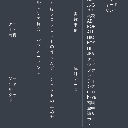
ル
と
キーポ
ふる
ス
は
リシー
さと
ケ
プ
実
納税
ア
ロ
施
AD
アー
舞
ジ
事
FOR
ト・
台
ェ
例
ALL
写真
・
ク
HIO
パ
ト
KOS
フ
の
HI
ォ
作
JFA
ー
り
クラ
マ
方
ウド
ン
プ
統
ファ
ス
ロ
計
ン
ソー
ジ
デ
ディ
シャ
ェ
ー
ング
ル
ク
タ
mac
グッ
ト
hi-ya
ド
の
補助
広
金申
め
請サ
方
ポー
ト