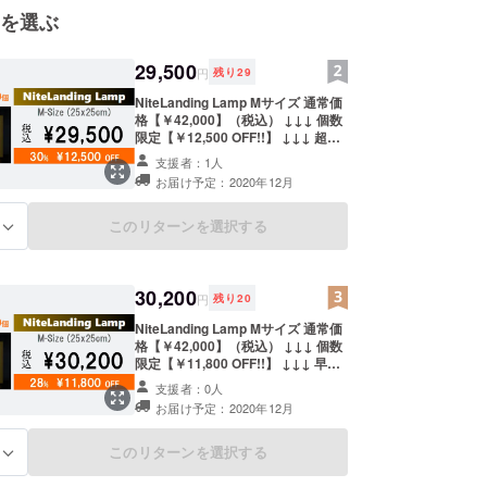
を選ぶ
29,500
円
残り
29
NiteLanding Lamp Mサイズ 通常価
格【￥42,000】（税込） ↓↓↓ 個数
限定【￥12,500 OFF!!】 ↓↓↓ 超早
割【￥29,500】（税込） ※税込み、
支援者：1人
送料込み ※お好きな都市をお選びく
お届け予定：2020年12月
ださい
このリターンを選択する
る
30,200
円
残り
20
NiteLanding Lamp Mサイズ 通常価
格【￥42,000】（税込） ↓↓↓ 個数
限定【￥11,800 OFF!!】 ↓↓↓ 早割
【￥30,200】（税込） ※税込み、送
支援者：0人
料込み ※お好きな都市をお選びくだ
お届け予定：2020年12月
さい
このリターンを選択する
る