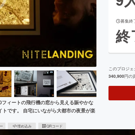
募集終
CAMPFIRE for Social Good
CAMPFIRE Creation
終
CAMPFIREふるさと納税
machi-ya
コミュニティ
このプロジェ
340,900
円の
0,000フィートの飛行機の窓から見える賑やかな
イトです。 自宅にいながら大都市の夜景が楽
ピー
埋め込み
QRコード