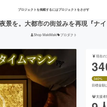
プロジェクトを掲載するには
プロジェクトをさがす
夜景を。大都市の街並みを再現『ナ
Shop MakiMaki
プロダクト
注目のリターン
注目の新着プロジェクト
募集終了が近いプロジェクト
も
現在の
音楽
舞台・パフォーマンス
34
ゲーム・サービス開発
フード・飲食店
340%
書籍・雑誌出版
アニメ・漫画
目標金額は1
支援者
チャレンジ
ビューティー・ヘルスケ
9