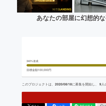
あなたの部屋に幻想的な
340
%達成
目標金額
100,000
円
このプロジェクトは、
2020/08/18
に募集を開始し、
9
人
ポスト
シェア
LINEで送る
U