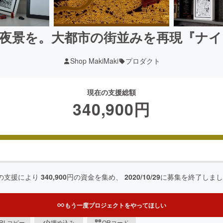
夜景を。大都市の街並みを再現『ナ
Shop MakiMaki
プロダクト
現在の支援総額
340,900
円
の支援により
340,900
円の資金を集め、
2020/10/29
に募集を終了しまし
もう一度プロジェクトをやってほしい
RLコピー
埋め込み
QRコード