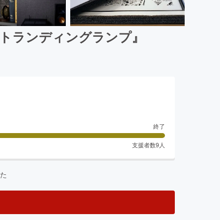
イトランディングランプ』
終了
支援者数
9
人
た