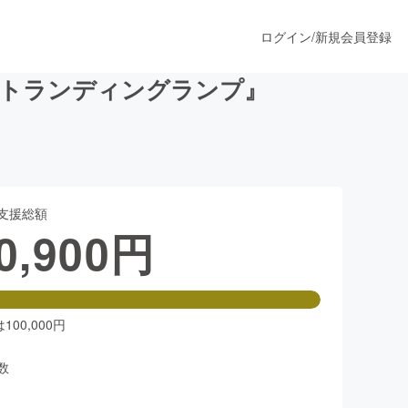
ログイン
/
新規会員登録
イトランディングランプ』
うすぐ公開されます
支援総額
プロダクト
0,900
円
ファッション
スポーツ
00,000円
数
ア
ソーシャルグッド
人