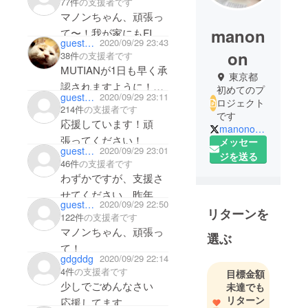
77件
の支援者です
張ってください！
マノンちゃん、頑張っ
manon
て〜！我が家にもFIP
guest504abbbe0024
2020/09/29 23:43
闘病中の子がいてひと
on
38件
の支援者です
事ではなく、少しです
MUTIANが1日も早く承
東京都
が応援させて頂きまし
認されますように！
初めてのプ
guest7e9b5f9a54e4
2020/09/29 23:11
た。
FIPで亡くなる子がい
ロジェクト
214件
の支援者です
です
なくなりますように！
応援しています！頑
manonon0913
微力ながら応援させて
張ってください！
メッセー
guest5254b4c8c4f4
2020/09/29 23:01
いただきます。
ジを送る
46件
の支援者です
わずかですが、支援さ
せてください。昨年
guest3d8c99084344
2020/09/29 22:50
FIPの治療しました。
リターンを
122件
の支援者です
とても高額な治療費が
マノンちゃん、頑張っ
選ぶ
かかり、今現在クラ
て！
gdgddg
2020/09/29 22:14
ファンされている方々
4件
の支援者です
目標金額
もとても苦労されてい
少しでごめんなさい
未達でも
るとわかっているので
リターン
応援してます