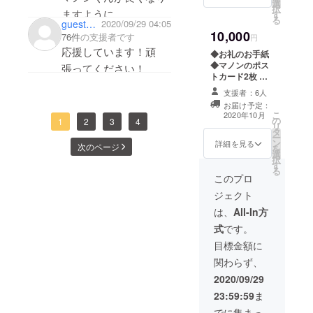
選
支出報告・治療
択
ますように。
す
を行った事をご
る
guest18d57ef0a6
2020/09/29 04:05
報告致します。
治療は大変ですが頑
10,000
76件
の支援者です
円
張ってください。
応援しています！頑
◆お礼のお手紙
◆マノンのポス
張ってください！
トカード2枚 ◆
オリジナルサ
支援者：6人
コッシュ１個 ※
お届け予定：
指定の住所へ発
こ
2020年10月
の
送します。 ま
1
2
3
4
リ
タ
た、CAMPFIRE
ー
ン
の｢活動報告｣上
詳細を見る
次のページ
を
選
で 支出報告・治
択
す
療を行った事を
る
ご報告致しま
このプロ
す。
ジェクト
は、
All-In方
式
です。
目標金額に
関わらず、
2020/09/29
23:59:59
ま
でに集まっ