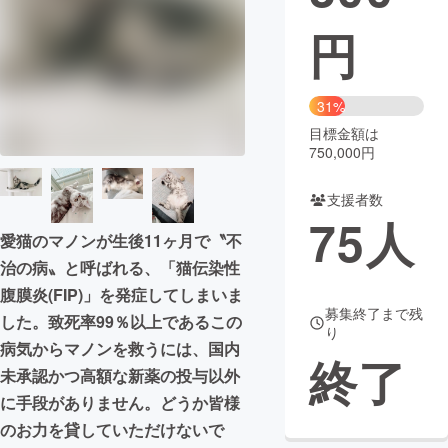
円
まちづくり・地域活性化
CAMPFIRE for Social Good
CAMPFIRE Creation
31%
CAMPFIREふるさと納税
machi-ya
コミュニティ
目標金額は
750,000円
支援者数
75
人
愛猫のマノンが生後11ヶ月で〝不
治の病〟と呼ばれる、「猫伝染性
腹膜炎(FIP)」を発症してしまいま
募集終了まで残
した。致死率99％以上であるこの
り
病気からマノンを救うには、国内
終了
未承認かつ高額な新薬の投与以外
に手段がありません。どうか皆様
のお力を貸していただけないで