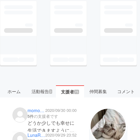
ホーム
活動報告
仲間募集
コメント
支援者
3
75
momomotomomomo
2020/09/30 00:00
5件
の支援者です
どうか少しでも幸せに
生活できますように★
LunaRibon
2020/09/29 23:52
応援しています！頑