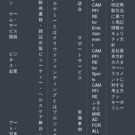
ン
映
カ
談
特定商
CAM
画
デ
会
取引法
PFI
ゲー
書
ミ
に基づ
RE
ム・
籍
ー
く表記
for
サー
・
と
情報セ
Ente
ビス
雑
は
キュリ
rtain
開発
誌
ク
サ
ティ方
men
出
ラ
ポ
針
t
版
ウ
ー
反社基
CAM
ビジ
ビ
ド
ト
本方針
PFI
ネ
ュ
フ
サ
カスタ
RE
ス・
ー
ァ
ー
マーハ
for
起業
テ
ン
ビ
ラスメ
Spor
ィ
デ
ス
ントに
ts
ー
ィ
対する
CAM
・
ン
考え方
PFI
ヘ
グ
クッ
RE
ル
と
キーポ
ふる
ス
は
リシー
さと
ケ
プ
実
納税
ア
ロ
施
AD
アー
舞
ジ
事
FOR
ト・
台
ェ
例
ALL
写真
・
ク