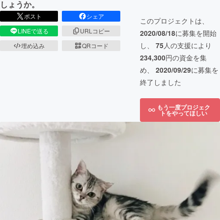
しょうか。
ポスト
シェア
このプロジェクトは、
LINEで送る
URLコピー
2020/08/18
に募集を開始
し、
75
人の支援により
埋め込み
QRコード
234,300
円の資金を集
め、
2020/09/29
に募集を
終了しました
もう一度プロジェク
トをやってほしい