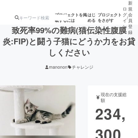
新
ロ
規
グ
会
プロジェクトを掲
はじ
プロジェクト
/
載するには
める
をさがす
イ
員
ン
登
致死率99%の難病(猫伝染性腹膜
録
炎:FIP)と闘う子猫にどうか力をお貸
しください
人気のプロ
注目のリ
注目の新着プロ
募集終了が近いプ
もうすぐ公開
ジェクト
ターン
ジェクト
ロジェクト
されます
manonon
チャレンジ
アート・写真
音楽
現在の支援総
テクノロジー・ガジェット
ゲーム・サ
額
234,
映像・映画
書籍・雑誌
300
ビジネス・起業
チャレンジ