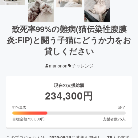
致死率99%の難病(猫伝染性腹膜
炎:FIP)と闘う子猫にどうか力をお
貸しください
manonon
チャレンジ
現在の支援総額
234,300
円
終了
31
%達成
目標金額
750,000
円
支援者数
75
人
このプロジェクトは、
2020/08/18
に募集を開始し、
75
人の支援