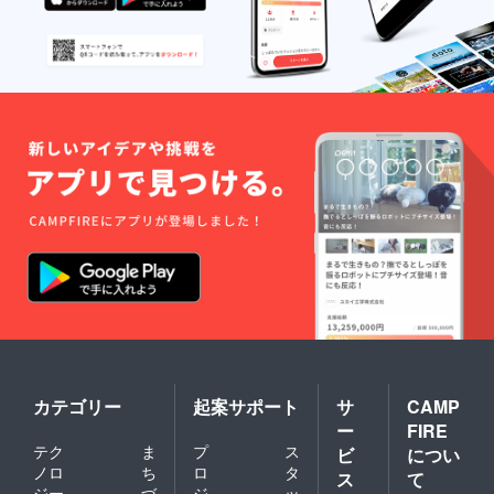
カテゴリー
起案サポート
サ
CAMP
ー
FIRE
テク
ま
プ
ス
ビ
につい
ノロ
ち
ロ
タ
ス
て
ジー
づ
ジ
ッ