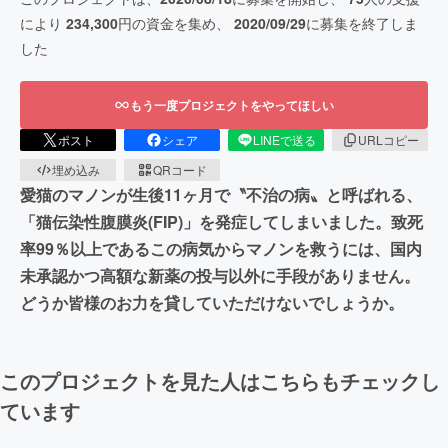
により
234,300
円の資金を集め、
2020/09/29
に募集を終了しま
した
もう一度プロジェクトをやってほしい
ポスト
シェア
LINEで送る
URLコピー
埋め込み
QRコード
愛猫のマノンが生後11ヶ月で〝不治の病〟と呼ばれる、
「猫伝染性腹膜炎(FIP)」を発症してしまいました。致死
率99％以上であるこの病気からマノンを救うには、国内
未承認かつ高額な新薬の投与以外に手段がありません。
どうか皆様のお力を貸していただけないでしょうか。
このプロジェクトを見た人はこちらもチェックし
ています