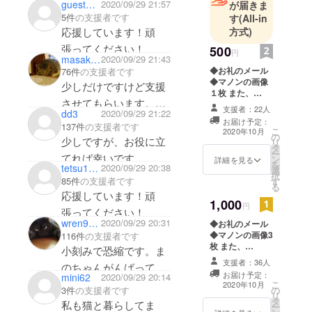
すが、すべてに支援す
guest82f02c852a14
2020/09/29 21:57
が届きま
5件
の支援者です
ることが出来ずとても
す
(All-in
応援しています！頑
方式)
心苦しいです。頑張っ
張ってください！
500
てください！
円
masakoro_desu
2020/09/29 21:43
◆お礼のメール
76件
の支援者です
◆マノンの画像
少しだけですけど支援
１枚 また、
させてもらいます。以
CAMPFIREの
支援者：22人
dd3
2020/09/29 21:22
｢活動報告｣上で
前の猫さんも同じ病気
お届け予定：
137件
の支援者です
支出報告・治療
こ
2020年10月
にかかったということ
の
を行った事をご
少しですが、お役に立
リ
タ
報告致します。
で、今回は治りますよ
ー
てれば幸いです。
ン
詳細を見る
を
tetsu1971k
2020/09/29 20:38
うに願ってます。残り
選
択
85件
の支援者です
す
僅かな時間になりまし
る
応援しています！頑
1,000
たが応援しています！
円
張ってください！
頑張ってください！
wren9999
2020/09/29 20:31
◆お礼のメール
◆マノンの画像3
116件
の支援者です
枚 また、
小刻みで恐縮です。ま
CAMPFIREの
支援者：36人
のちゃんがんばって
｢活動報告｣上で
お届け予定：
mini62
2020/09/29 20:14
支出報告・治療
こ
2020年10月
3件
の支援者です
の
を行った事をご
リ
タ
報告致します。
私も猫と暮らしてま
ー