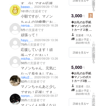
ン
詳細を見る
を
す。少しですが応援さ
選
択
bassoon36
2020/09/29 17:58
す
せて頂きます。頑張っ
る
161件
の支援者です
てください！
3,000
小額ですが、マノン
円
ちゃんの治療費にお役
◆お礼のお手紙
neroaya0208
2020/09/29 16:28
◆マノンのポス
立てください。
5件
の支援者です
トカード２枚 ※
指定の住所へ発
頑張って！
支援者：11人
送します。 ま
お届け予定：
hayu_sakura
2020/09/29 13:36
た、CAMPFIRE
こ
2020年10月
75件
の支援者です
の
の｢活動報告｣上
リ
タ
で 支出報告・治
応援しています！頑
ー
ン
療を行った事を
詳細を見る
を
張ってください！
選
ご報告致しま
択
micha0810
2020/09/29 13:26
す
す。
る
56件
の支援者です
5,000
マノンちゃん、元気に
円
なって長生きしてね！
◆お礼のお手紙
raku201109
2020/09/29 11:06
◆マノンのポス
応援してます！
トカード2枚 ◆
82件
の支援者です
オリジナルピン
マノンちゃんあと少し
支援者：2人
バッチ１個 ※指
お届け予定：
ですね！応援してま
定の住所へ発送
こ
2020年10月
noronoromi
2020/09/29 09:37
の
します。 また、
す！
リ
タ
CAMPFIREの
35件
の支援者です
ー
ン
｢活動報告｣上で
詳細を見る
マノンくんが良くなり
を