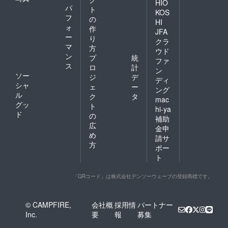
HIO
パ
ト
KOS
フ
の
HI
ォ
作
JFA
ー
り
クラ
マ
方
ウド
ン
プ
統
ファ
ス
ロ
計
ン
ソー
ジ
デ
ディ
シャ
ェ
ー
ング
ル
ク
タ
mac
グッ
ト
hi-ya
ド
の
補助
広
金申
め
請サ
方
ポー
ト
「QRコード」は株式会社デンソーウェーブの登録商標です。
© CAMPFIRE,
会社概
採用情
パートナー
Inc.
要
報
募集