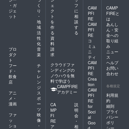
・ガ
く
ェ
フ
CAM
CAMP
ジェ
り
ク
に
PFI
FIREと
ット
・
ト
相
RE
は
地
を
談
CAM
あんし
域
作
す
PFI
ん・安
活
る
る
RE
全への
性
資
コ
取り組
化
料
ミュ
み
プロ
音
請
ニ
ニュー
ダク
楽
求
ティ
ス
ト
CAM
ヘルプ
クラウドファ
フー
チ
PFI
お問い
ンディングの
ド・
ャ
RE
合わせ
ノウハウを無
飲食
レ
Crea
料で学ぼう
店
ン
tion
各種規定
CAMPFIRE
ジ
CAM
アカデミー
アニ
ス
利用規
PFI
メ・
ポ
約
RE
漫画
ー
CA
説
細則
for
ツ
MP
明
プライ
Soci
ファ
映
FI
会
バシー
al
ッ
像
RE
・
ポリ
Goo
ショ
・
ア
相
シー
d