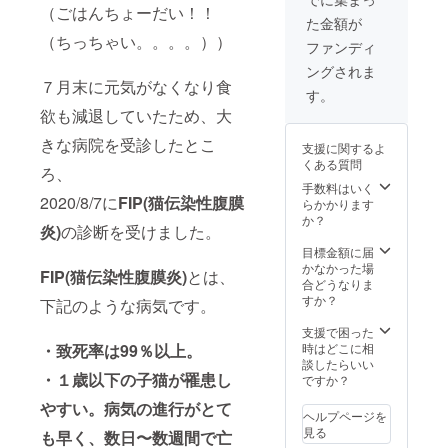
（ごはんちょーだい！！
た金額が
（ちっちゃい。。。。））
ファンディ
ングされま
７月末に元気がなくなり食
す。
欲も減退していたため、大
きな病院を受診したとこ
支援に関するよ
くある質問
ろ、
手数料はいく
2020/8/7に
FIP(猫伝染性腹膜
らかかります
か？
炎)
の診断を受けました。
目標金額に届
かなかった場
FIP(猫伝染性腹膜炎)
とは、
合どうなりま
すか？
下記のような病気です。
支援で困った
・致死率は99％以上。
時はどこに相
談したらいい
・１歳以下の子猫が罹患し
ですか？
やすい。病気の進行がとて
ヘルプページを
見る
も早く、数日〜数週間で亡