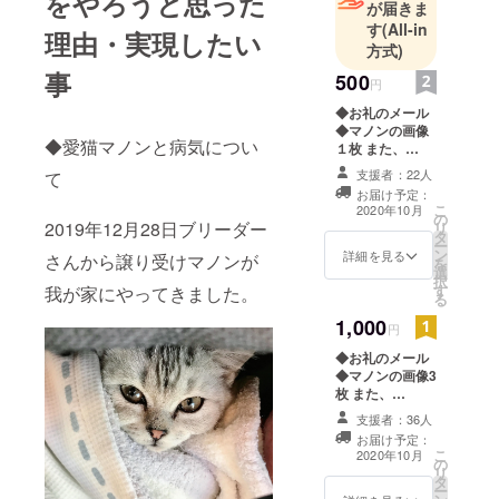
をやろうと思った
が届きま
す
(All-in
理由・実現したい
方式)
事
500
円
◆お礼のメール
◆マノンの画像
◆愛猫マノンと病気につい
１枚 また、
CAMPFIREの
支援者：22人
て
｢活動報告｣上で
お届け予定：
支出報告・治療
こ
2020年10月
の
を行った事をご
2019年12月28日ブリーダー
リ
タ
報告致します。
ー
ン
詳細を見る
さんから譲り受けマノンが
を
選
択
す
我が家にやってきました。
る
1,000
円
◆お礼のメール
◆マノンの画像3
枚 また、
CAMPFIREの
支援者：36人
｢活動報告｣上で
お届け予定：
支出報告・治療
こ
2020年10月
の
を行った事をご
リ
タ
報告致します。
ー