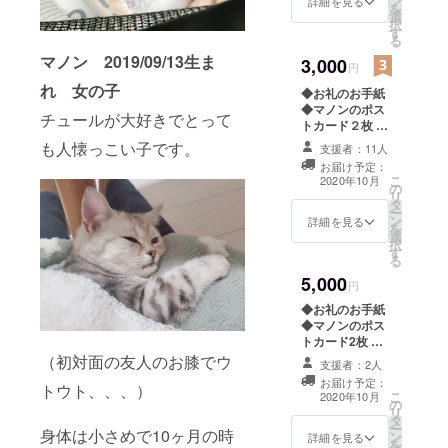
ン
詳細を見る
を
選
択
す
る
マノン 2019/09/13生ま
3,000
円
れ 女の子
◆お礼のお手紙
◆マノンのポス
チュールが大好きでとって
トカード２枚 ※
指定の住所へ発
も人懐っこい子です。
支援者：11人
送します。 ま
お届け予定：
た、CAMPFIRE
こ
2020年10月
の
の｢活動報告｣上
リ
タ
で 支出報告・治
ー
ン
療を行った事を
詳細を見る
を
選
ご報告致しま
択
す
す。
る
5,000
円
◆お礼のお手紙
◆マノンのポス
トカード2枚 ◆
オリジナルピン
（初対面の友人のお膝でウ
支援者：2人
バッチ１個 ※指
お届け予定：
トウト、、、）
定の住所へ発送
こ
2020年10月
の
します。 また、
リ
タ
CAMPFIREの
ー
身体は小さめで10ヶ月の時
ン
｢活動報告｣上で
詳細を見る
を