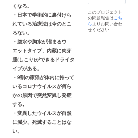
くなる。
このプロジェクト
・日本で学術的に裏付けら
の問題報告は
こち
れている治療法は今のとこ
ら
よりお問い合わ
せください
ろない。
・腹水や胸水が溜まるウ
エットタイプ、内蔵に肉芽
腫(しこり)ができるドライタ
イプがある。
・9割の家猫が体内に持って
いるコロナウイルスが何ら
かの原因で突然変異し発症
する。
・変異したウイルスが自然
に減少、死滅することはな
い。