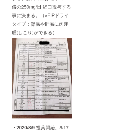
倍の250mg/日 経口投与する
事に決まる。（※FIPドライ
タイプ：腎臓や肝臓に肉芽
腫(しこり)ができる）
・2020/8/9
投薬開始。8/17