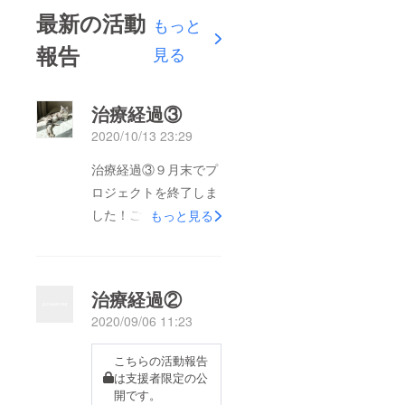
最新の活動
もっと
報告
見る
治療経過③
2020/10/13 23:29
治療経過③９月末でプ
ロジェクトを終了しま
した！ご支援いただい
もっと見る
た皆様、本当に本当に
ありがとうございまし
た！！ご報告が遅く
治療経過②
なってしまいました
2020/09/06 11:23
が、今回と前回の治療
報告をさせていただき
こちらの活動報告
ます。（９月分の治療
は支援者限定の公
開です。
報告が投稿がうまく