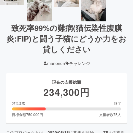
致死率99%の難病(猫伝染性腹膜
炎:FIP)と闘う子猫にどうか力をお
貸しください
manonon
チャレンジ
現在の支援総額
234,300
円
終了
31
%達成
目標金額
750,000
円
支援者数
75
人
このプロジェクトは、
2020/08/18
に募集を開始し、
75
人の支援