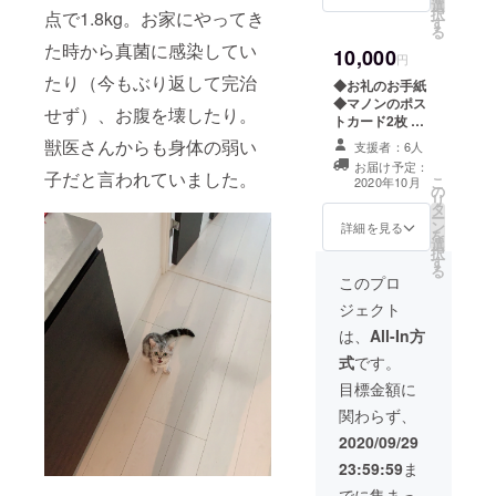
選
支出報告・治療
択
点で1.8kg。お家にやってき
す
を行った事をご
る
報告致します。
た時から真菌に感染してい
10,000
円
たり（今もぶり返して完治
◆お礼のお手紙
◆マノンのポス
せず）、お腹を壊したり。
トカード2枚 ◆
オリジナルサ
獣医さんからも身体の弱い
支援者：6人
コッシュ１個 ※
お届け予定：
指定の住所へ発
子だと言われていました。
こ
2020年10月
の
送します。 ま
リ
タ
た、CAMPFIRE
ー
ン
の｢活動報告｣上
詳細を見る
を
選
で 支出報告・治
択
す
療を行った事を
る
ご報告致しま
このプロ
す。
ジェクト
は、
All-In方
式
です。
目標金額に
関わらず、
2020/09/29
23:59:59
ま
でに集まっ