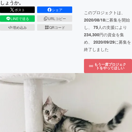
しょうか。
ポスト
シェア
このプロジェクトは、
LINEで送る
URLコピー
2020/08/18
に募集を開始
し、
75
人の支援により
埋め込み
QRコード
234,300
円の資金を集
め、
2020/09/29
に募集を
終了しました
もう一度プロジェク
トをやってほしい