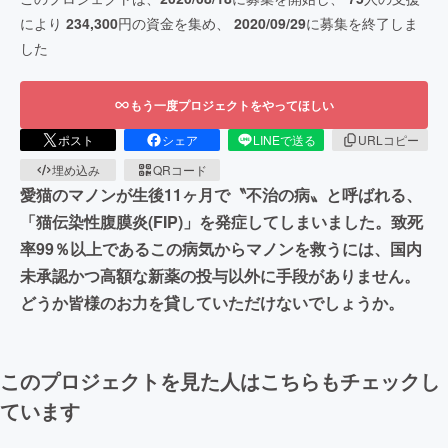
により
234,300
円の資金を集め、
2020/09/29
に募集を終了しま
した
もう一度プロジェクトをやってほしい
ポスト
シェア
LINEで送る
URLコピー
埋め込み
QRコード
愛猫のマノンが生後11ヶ月で〝不治の病〟と呼ばれる、
「猫伝染性腹膜炎(FIP)」を発症してしまいました。致死
率99％以上であるこの病気からマノンを救うには、国内
未承認かつ高額な新薬の投与以外に手段がありません。
どうか皆様のお力を貸していただけないでしょうか。
このプロジェクトを見た人はこちらもチェックし
ています