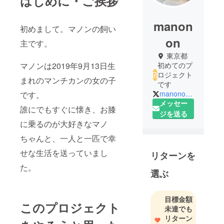
はじめに・ご挨拶
manon
初めまして。マノンの飼い
on
主です。
東京都
マノンは2019年9月13日生
初めてのプ
ロジェクト
まれのマンチカンの女の子
です
manonon0913
です。
メッセー
誰にでもすぐに懐き、お膝
ジを送る
に乗るのが大好きなマノ
ちゃんと、一人と一匹で幸
せな生活を送っていまし
リターンを
た。
選ぶ
目標金額
このプロジェクト
未達でも
リターン