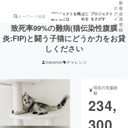
新
ロ
規
グ
会
プロジェクトを掲
はじ
プロジェクト
/
載するには
める
をさがす
イ
員
ン
登
致死率99%の難病(猫伝染性腹膜
録
炎:FIP)と闘う子猫にどうか力をお貸
しください
人気のプロ
注目のリ
注目の新着プロ
募集終了が近いプ
もうすぐ公開
ジェクト
ターン
ジェクト
ロジェクト
されます
manonon
チャレンジ
アート・写真
音楽
現在の支援総
テクノロジー・ガジェット
ゲーム・サ
額
234,
映像・映画
書籍・雑誌
300
ビジネス・起業
チャレンジ