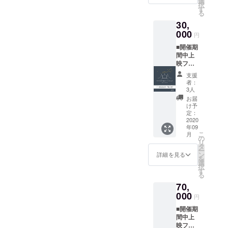
選
もあり
メール
掲載不
択
5000
い）。
す
ます。
でお知
要とさ
る
ルーメ
昼でも
■来場時
らせく
せてい
30,
ン超単
夜でも
オリジ
ださ
ただき
焦点な
000
いいで
ナルス
い。 ■
円
ます。
ど用途
す。お
テッ
上映前
★全リ
■開催期
にあわ
すすめ
カーご
のオー
ターン
間中上
せてプ
は夜で
提供 ※
プニン
「上乗
映フ
ロジェ
す。夜
白黒1枚
グクレ
せ支
リーパ
クター
な夜な
づつ ■
ジット
支援
援」が
スチ
レンタ
前原で
お礼の
者：
映像に
可能で
ケット
ルいた
のんで
3人
メッ
掲載 ※
す。
（個
しま
きまし
セージ
お届
上映前
人） ※
す。レ
たの
け予
※ 主催
に巨大
開催期
ンズも
定：
で、だ
者より
スク
間中の
2020
数種類
いたい
感謝の
リーン
年09
フリー
ほどご
のジャ
メッ
にお名
こ
月
パスチ
ざいま
の
ンルい
セージ
前がな
リ
ケット
す。
タ
けま
をお送
がれま
ー
です。
※10000
ン
す！！
詳細を見る
りいた
す。 ※
を
※支援者
ルーメ
選
※下田と
しま
こちら
択
ご本人
ンは来
す
二人は
す。 ■
からの
る
さまの
年の２
ごめん
公式HP
メール
70,
ご来場
月以降
だとい
にお名
に記入
時に限
000
レンタ
う人に
前を掲
円
がない
り有効
ルにな
は、糸
載 ※ 公
場合は
■開催期
です（1
りま
島のゆ
式HPに
掲載不
間中上
車両最
す。
かいな
お名前
要とさ
映フ
大4名ま
10000
知人な