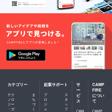
掲載不
す。 ※
供いた
をご提
ケット
をご記
要とさ
こちら
しま
供いた
です。
入くだ
せてい
からの
す。 ■
しま
※同日に
さい。
ただき
メール
オリジ
す。 ■
複数車
※ 掲載
ます。
に記入
ナルス
オリジ
両での
不要の
★全リ
がない
テッ
ナルス
ご利用
方は、
ターン
場合は
カーご
テッ
も複数
リター
「上乗
掲載不
提供 ※
カーご
日１車
ン返信
せ支
要とさ
白黒1枚
提供 ※
両での
メール
援」が
せてい
づつ ■
白黒1枚
ご利用
でお知
可能で
ただき
お礼の
づつ ■
も可能
らせく
す。
ます。
メッ
お礼の
です。
ださ
★全リ
セージ
メッ
※車両に
い。 ★
ターン
※ 主催
セージ
乗って
全リ
「上乗
者より
※ 主催
いる人
ターン
せ支
感謝の
者より
数分の
「上乗
援」が
メッ
感謝の
ポップ
せ支
可能で
セージ
メッ
コーン
援」が
す。
をお送
セージ
とお飲
可能で
りいた
をお送
み物
す。
しま
りいた
（ソフ
カテゴリー
起案サポート
サ
CAMP
す。 ■
しま
トドリ
ー
FIRE
公式HP
す。 ■
ンク）
テク
ま
プ
ス
にお名
公式HP
をご提
ビ
につい
前を掲
にお名
供いた
ノロ
ち
ロ
タ
ス
て
載 ※ 公
前を掲
しま
ジー
づ
ジ
ッ
式HPに
載 ※ 公
す。 ■
・ガ
く
ェ
フ
お名前
式HPに
オリジ
CAM
CAMP