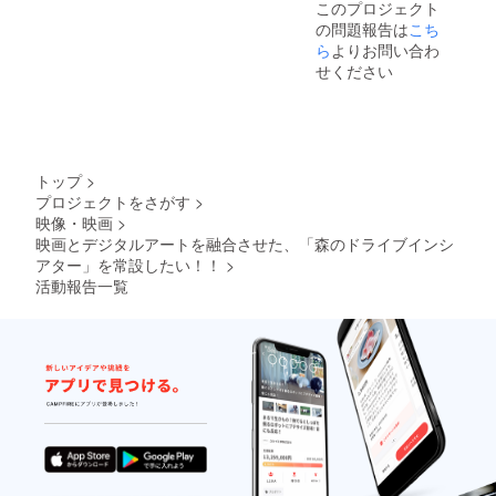
このプロジェクト
リター
お名前
用いた
でご利
ンサー
せ支
「上乗
がない
の問題報告は
こち
ン返信
をご記
だける
用いた
タグ掲
援」が
せ支
場合は
メール
入くだ
シア
だける
載 ※公
ら
よりお問い合わ
可能で
援」が
掲載不
でお知
さい。
ターチ
シア
式ホー
す。
可能で
せください
要とさ
らせく
※ 掲載
ケット
ターチ
ムペー
す。
せてい
ださ
不要の
です。
ケット
ジにス
ただき
い。 ■
方は、
※同日に
です。
ポン
ます。
上映前
リター
複数車
※同日に
サーで
■上映前
のオー
ン返信
両での
複数車
リンク
のオー
プニン
メール
ご利用
両での
タグを
プニン
トップ
>
グクレ
でお知
も複数
ご利用
貼り付
グクレ
プロジェクトをさがす
>
ジット
らせく
日１車
も複数
けま
ジット
映像・映画
>
映像に
ださ
両での
日１車
す。 ■
映像に
掲載 ※
い。 ■
ご利用
両での
上映チ
映画とデジタルアートを融合させた、「森のドライブインシ
掲載 ※
上映前
上映前
も可能
ご利用
ケット
アター」を常設したい！！
>
上映前
に巨大
のオー
です。
も可能
３回分
に巨大
活動報告一覧
スク
プニン
※車両に
です。
＆ポッ
スク
リーン
グクレ
乗って
※車両に
プコー
リーン
にお名
ジット
いる人
乗って
ンとお
にお名
前がな
映像に
数分の
いる人
飲み物
前がな
がれま
掲載 ※
ポップ
数分の
ご提供
がれま
す。 ※
上映前
コーン
ポップ
※１車輛
す。 ※
こちら
に巨大
とお飲
コーン
4名様ま
支援
からの
スク
み物
とお飲
でご利
時、必
メール
リーン
（ソフ
み物
用いた
ず備考
に記入
にお名
トドリ
（ソフ
だける
欄にご
がない
前がな
ンク）
トドリ
シア
希望の
場合は
がれま
をご提
ンク）
ターチ
お名前