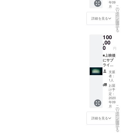
ジット
年09
どその
開催期
にスポ
ション
できま
映像に
こ
月
会社に
間中流
ンサー
の
などが
す。海
掲載 ※
リ
所属し
し続け
タグ掲
タ
必要な
山川、
上映前
ー
ている
ます。
載 公
ン
場合
詳細を見る
カフェ
に巨大
を
ことが
※シア
式ホー
選
は、オ
巡りか
スク
択
分かる
ターの
ムペー
す
ペレー
ら地元
リーン
る
ものを
グラン
ジにス
ター派
隠れス
にお名
100
お持ち
ドオー
ポン
遣可能
ポット
前がな
くださ
プンが
,00
サーで
です。
まで。
がれま
い） ※
10月の
リンク
0
その
ご相談
す。 ※
円
シア
場合
タグを
場合、
くださ
こちら
ターの
は、リ
■上映後
貼り付
現場稼
い。 ※
からの
グラン
ターン
にサプ
けま
働３時
下田
メール
ドオー
スター
ライズ
す。 ■
間
じゃな
に記入
プンが
トが10
をしま
ポップ
10000
くて、
がない
支援
10月の
月にず
せん
コーン
円程度
自由に
者：
場合は
場合
れま
か？ ※
とお飲
相談さ
1人
糸島回
掲載不
は、リ
す。 ■
上映後
み物ご
せてい
りたい
お届
要とさ
ターン
公式
に同乗
提供 ※
くださ
け予
んだと
せてい
スター
ホーム
でい
車両に
定：
い。 ※
いう方
ただき
トが10
ページ
らっ
2020
乗って
交通宿
は、
ます。
年09
月にず
にスポ
しゃる
いる人
泊費な
ロード
★全リ
こ
月
れま
ンサー
彼女へ
数分の
の
ど実費
バイク
ターン
リ
す。 ※
タグ掲
の告白
ポップ
タ
精算 ※
もしく
「上乗
ー
予約状
載 公
や、
コーン
ン
プロ
詳細を見る
は軽バ
せ支
を
況によ
式ホー
日々の
とお飲
選
ジェク
ンでよ
援」が
択
りご希
ムペー
家族へ
み物
す
ターを
けれ
可能で
る
望日が
ジにス
の感謝
（ソフ
遠方に
ば、レ