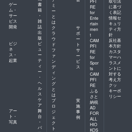
取引法
PFI
ジット
グクレ
す。 ※
ゲー
書
ミ
に基づ
RE
映像に
ジット
支援
ム・
籍
ー
く表記
for
掲載 ※
映像に
時、必
サー
・
と
上映前
掲載 ※
ず備考
情報セ
Ente
ビス
雑
は
に巨大
上映前
欄にご
キュリ
rtain
開発
誌
スク
に巨大
希望の
ク
サ
ティ方
men
リーン
スク
お名前
出
ラ
ポ
針
t
にお名
リーン
をご記
版
ウ
ー
反社基
CAM
前がな
にお名
入くだ
ビジ
ビ
ド
ト
がれま
前がな
さい。
本方針
PFI
ネ
ュ
フ
サ
す。 ※
がれま
※ 掲載
カスタ
RE
ス・
ー
こちら
す。 ※
不要の
ァ
ー
マーハ
for
からの
こちら
方は、
起業
テ
ン
ビ
ラスメ
Spor
メール
からの
リター
ィ
デ
ス
ントに
ts
に記入
メール
ン返信
ー
ィ
対する
がない
に記入
メール
CAM
・
ン
場合は
がない
でお知
考え方
PFI
ヘ
掲載不
場合は
らせく
グ
クッ
RE
要とさ
掲載不
ださ
ル
と
キーポ
ふる
せてい
要とさ
い。 ■
ス
は
リシー
さと
ただき
せてい
上映前
ケ
プ
実
納税
ます。
ただき
のオー
ア
ロ
施
★全リ
ます。
プニン
AD
アー
舞
ジ
事
ターン
★全リ
グクレ
FOR
ト・
台
「上乗
ターン
ジット
ェ
例
ALL
せ支
「上乗
映像に
写真
・
ク
HIO
援」が
せ支
掲載 ※
パ
ト
KOS
可能で
援」が
上映前