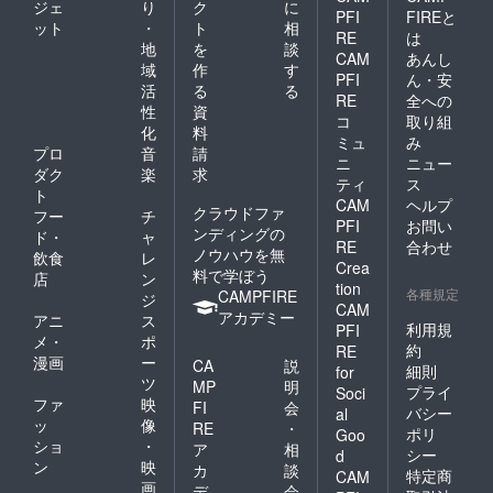
ジェ
り
ク
に
を掲載
お名前
ナルス
PFI
FIREと
ット
・
ト
相
させて
を掲載
テッ
RE
は
いただ
させて
カーご
地
を
談
CAM
あんし
きま
いただ
提供 ※
域
作
す
PFI
ん・安
す。 ※
きま
白黒1枚
活
る
る
支援
す。 ※
づつ ■
RE
全への
性
資
時、必
支援
お礼の
コ
取り組
化
料
ず備考
時、必
メッ
ミュ
み
欄にご
ず備考
セージ
プロ
音
請
ニ
ニュー
希望の
欄にご
※ 主催
ダク
楽
求
ティ
ス
お名前
希望の
者より
ト
CAM
ヘルプ
をご記
お名前
感謝の
クラウドファ
フー
チ
入くだ
をご記
メッ
PFI
お問い
ンディングの
ド・
ャ
さい。
入くだ
セージ
RE
合わせ
ノウハウを無
飲食
レ
※ 掲載
さい。
をお送
Crea
料で学ぼう
不要の
※ 掲載
りいた
店
ン
tion
方は、
不要の
しま
各種規定
CAMPFIRE
ジ
CAM
リター
方は、
す。 ■
アカデミー
アニ
ス
ン返信
リター
公式HP
利用規
PFI
メ・
ポ
メール
ン返信
にお名
約
RE
漫画
ー
でお知
メール
前を掲
CA
説
細則
for
らせく
でお知
載 ※ 公
ツ
MP
明
プライ
Soci
ださ
らせく
式HPに
ファ
映
FI
会
バシー
al
い。 ■
ださ
お名前
ッ
像
RE
・
ポリ
上映前
い。 ■
を掲載
Goo
ショ
・
ア
相
のオー
上映前
させて
シー
d
ン
映
プニン
のオー
いただ
カ
談
特定商
CAM
グクレ
プニン
きま
画
デ
会