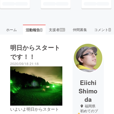
ホーム
支援者
仲間募集
コメント
活動報告
99+
3
5
明日からスタート
です！！
2020/09/18 21:18
Eiichi
Shimo
da
福岡県
いよいよ明日からスタート
初めてのプ