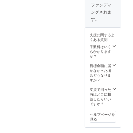
セージ
お礼の
度。 ■
送しま
ク３回
のオー
上映前
ファンディ
づつ ■
をお送
メッ
公式
す。 ■
程度。
プニン
のオー
お礼の
ングされま
りいた
セージ
ホーム
公式
その後
グクレ
プニン
メッ
しま
※ 主催
ページ
ホーム
納品。
ジット
グクレ
す。
セージ
す。 ■
者より
にスポ
ページ
※１５秒
映像に
ジット
※ 主催
公式HP
感謝の
ンサー
にスポ
から３
掲載 ※
映像に
者より
にお名
メッ
タグ掲
ンサー
０秒程
上映前
掲載 ※
感謝の
支援に関するよ
前を掲
セージ
載 公式
タグ掲
度。 ※
に巨大
上映前
メッ
くある質問
載 ※ 公
をお送
ホーム
載 公式
ランハ
スク
に巨大
セージ
式HPに
りいた
ページ
ホーム
ンシャ
リーン
手数料はいく
スク
をお送
お名前
しま
にスポ
ページ
HP →
にお名
らかかります
リーン
りいた
を掲載
す。 ■
ンサー
にスポ
http://ru
前がな
か？
にお名
しま
させて
公式HP
でリン
ンサー
n-
がれま
前がな
す。 ■
いただ
にお名
クタグ
でリン
hun.co.j
す。 ※
目標金額に届
がれま
公式HP
きま
前を掲
を貼り
クタグ
p ■上映
こちら
かなかった場
す。 ※
にお名
す。 ※
載 ※ 公
付けま
を貼り
前３０
からの
合どうなりま
こちら
前を掲
支援
式HPに
す。 ■
付けま
秒程度
メール
すか？
からの
載 ※ 公
時、必
お名前
上映チ
す。 ■
のCM上
に記入
メール
式HPに
ず備考
を掲載
ケット
上映チ
映 ※
がない
支援で困った
に記入
お名前
欄にご
させて
３回分
ケット
上映前
場合は
時はどこに相
がない
を掲載
希望の
いただ
＆ポッ
３回分
にCM広
掲載不
談したらいい
場合は
させて
お名前
きま
プコー
＆ポッ
告を放
要とさ
ですか？
掲載不
いただ
をご記
す。 ※
ンとお
プコー
送しま
せてい
要とさ
きま
入くだ
支援
飲み物
ンとお
す。 ■
ただき
せてい
す。 ※
ヘルプページを
さい。
時、必
ご提供
飲み物
公式
ます。
ただき
こちら
見る
※ 掲載
ず備考
※１車輛
ご提供
ホーム
★全リ
ます。
からの
不要の
欄にご
4名様ま
※１車輛
ページ
ターン
★全リ
メール
方は、
希望の
でご利
4名様ま
にスポ
「上乗
ターン
に記入