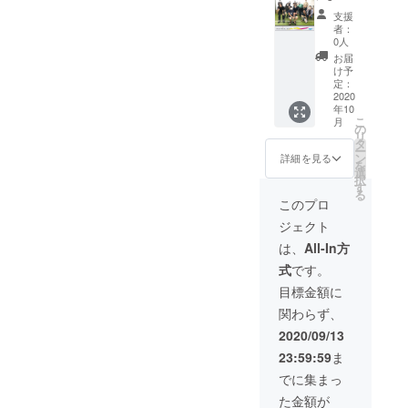
乗って
も複数
ではな
フォー
CM制
載 ※ 公
前を掲
れるか
支援
いる人
日１車
く、写
マット
作。
式HPに
載 ※ 公
なと）
者：
数分の
両での
真のス
より制
（オリ
お名前
式HPに
0人
※さらに
ポップ
ご利用
ライド
作予
ジナ
を掲載
お名前
なんな
お届
コーン
も可能
ショー
定。 ※
ル）
させて
を掲載
け予
ら、撮
とお飲
です。
や文字
チェッ
※※zoom
いただ
定：
させて
影して
み物
※車両に
ベース
ク１
による
2020
きま
いただ
よとか
年10
（ソフ
乗って
での制
回。そ
事前う
す。 ※
きま
も考え
こ
月
トドリ
いる人
作無
の後納
ちわせ
支援
の
す。 ※
ます。
リ
ンク）
数分の
料）
品。 ※
（２
時、必
タ
支援
※なんと
ー
をご提
ポップ
（複雑
１５秒
回） ※
ず備考
ン
時、必
詳細を見る
なく半
を
供いた
コーン
な場合
から３
簡易コ
欄にご
選
ず備考
日くら
択
しま
とお飲
や撮影
０秒程
ンテも
希望の
す
欄にご
いで下
る
す。 ■
み物
など作
度。 ※
しくは
お名前
希望の
このプロ
田使用
オリジ
（ソフ
りこみ
ランハ
イメー
をご記
お名前
を自由
ジェクト
ナルス
トドリ
が必要
ンシャ
ジ動画
入くだ
をご記
に相談
テッ
ンク）
な場合
HP →
サンプ
さい。
入くだ
は、
All-In方
しても
カーご
をご提
は別途
http://ru
ル提案
※ 掲載
さい。
らえた
式
です。
提供 ※
供いた
ご相
n-
後制
不要の
※ 掲載
ら出来
白黒1枚
しま
談） ※
hun.co.j
作。 ※
方は、
不要の
目標金額に
る限り
づつ ■
す。 ■
来場時
p ■上映
撮影が
リター
方は、
やりま
関わらず、
お礼の
オリジ
の1度上
前３０
必要な
ン返信
リター
す。 ■
メッ
ナルス
映にな
秒程度
場合は
メール
ン返信
2020/09/13
オリジ
セージ
テッ
りま
のCM上
自社内
でお知
メール
ナルス
23:59:59
ま
※ 主催
カーご
す。時
映 ※
撮影で
らせく
でお知
テッ
者より
提供 ※
間は1分
上映前
１日程
ださ
らせく
でに集まっ
カーご
感謝の
白黒1枚
から3分
にCM広
度。 ※
い。 ■
ださ
提供 ※
た金額が
メッ
づつ ■
以内程
告を放
チェッ
上映前
い。 ■
白黒1枚