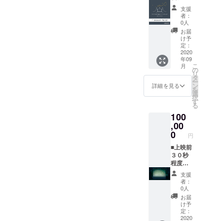
を掲載
せてい
リーパ
で同乗
ルーメ
ど呼ん
させて
支援
ただき
スチ
可） ※
ンは１
だりも
者：
いただ
ます。
ケット
シア
台にな
0人
できま
きま
★全リ
（法
ターの
りま
す。 ※
お届
す。 ※
ターン
人） ※
グラン
す。そ
け予
のむな
支援
「上乗
開催期
ドオー
定：
れ以外
ら泊ま
時、必
せ支
間中の
2020
プンが
の各種
りたい
ず備考
援」が
年09
フリー
10月の
プロ
んだと
欄にご
可能で
こ
月
パスチ
場合
の
ジェク
いう方
希望の
す。
リ
ケット
は、リ
タ
ターは
には、
お名前
ー
です。
ターン
ン
使用で
詳細を見る
ラン風
をご記
を
※法人購
スター
選
きます
運営
入くだ
択
入の場
トが10
す
のでご
シェア
さい。
る
合は、
月にず
相談く
ハウス
※ 掲載
100
社員の
れま
ださ
で宿泊
不要の
方やそ
,00
す。 ※
い。
できま
方は、
のご家
予約状
0
10000
す。 ※
リター
円
族利用
況によ
ルーメ
逆に、
ン返信
無料。
■上映前
りご希
ン以外
前原
メール
（1車両
３０秒
望日が
は複数
じゃな
でお知
最大4名
程度の
予約で
台必要
いほう
らせく
まで同
CM上
きない
な場合
が良い
ださ
支援
乗可 / ご
映 ※
可能性
もご相
という
者：
い。 ■
来場時
上映前
もあり
談でき
0人
方は、
上映前
には必
にCM広
ます。
ます。
下田
お届
のオー
ず、社
告を放
■公式
※上映の
け予
カーに
プニン
員証や
送しま
ホーム
定：
オペ
て他も
グクレ
名刺な
す。 ※
2020
ページ
レー
ご案内