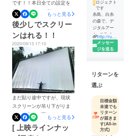
ロジェクト
です！！本日全ての設定を
です
行いました。お楽しみ
もっと見る
糸島、白糸
に！！！ドライブインシア
の森で、デ
後少しでスクリー
ジタルアー
ターフォレストナイトドラ
ンはれる！！
ト+ドライブ
イブ (Forest Night Drive)
http://run-hun.co.jp
インシア
メッセー
2020/09/13 17:10
糸島 公式ホームページ
ターはじめ
ジを送る
https://www.forest-night-
ました！！
フォレスト
drive.com/
ナイトドラ
リターンを
イブという
名前です。
選ぶ
ＣＭ，プロ
まだ貼り途中ですが、現状
目標金額
ジェクショ
スクリーンが吊り下がりま
未達でも
ンマッピン
リターン
した。全ての面にテンショ
グのＣＧ制
もっと見る
が届きま
作を中心と
ンをかけて、上げ下げがで
す
(All-in
[ 上映ラインナッ
したランハ
方式)
きる仕組みに苦戦してます
ンシャ、ラ