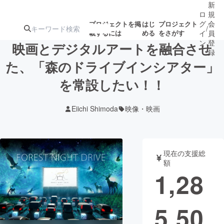
新
ロ
規
グ
会
プロジェクトを掲
はじ
プロジェクト
/
載するには
める
をさがす
イ
員
ン
登
映画とデジタルアートを融合させ
録
た、「森のドライブインシアター」
を常設したい！！
人気のプロ
注目のリ
注目の新着プロ
募集終了が近いプ
もうすぐ公開
ジェクト
ターン
ジェクト
ロジェクト
されます
Eiichi Shimoda
映像・映画
アート・写真
音楽
現在の支援総
テクノロジー・ガジェット
ゲーム・サ
額
1,28
映像・映画
書籍・雑誌
5,50
ビジネス・起業
チャレンジ