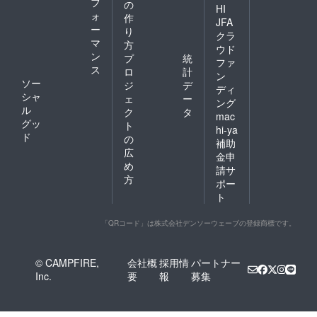
フ
の
す。
可能で
に巨大
HI
ォ
作
す。
スク
JFA
ー
リーン
り
クラ
にお名
マ
方
ウド
前がな
ン
プ
統
ファ
がれま
ス
ロ
計
す。 ※
ン
ソー
ジ
デ
こちら
ディ
シャ
からの
ェ
ー
ング
メール
ル
ク
タ
mac
に記入
グッ
ト
hi-ya
がない
ド
の
補助
場合は
広
掲載不
金申
め
要とさ
請サ
せてい
方
ポー
ただき
ト
ます。
★全リ
ターン
「QRコード」は株式会社デンソーウェーブの登録商標です。
「上乗
せ支
援」が
© CAMPFIRE,
会社概
採用情
パートナー
可能で
Inc.
要
報
募集
す。