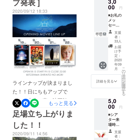
プ発表 ]
3,0
が、本番までには間に合わ
ン風という
00
円
2020/09/12 18:33
会社を営ん
せなければ。テレビの取材
■お礼の
でおりま
メッ
も入りました。少しおっか
セージ
す。福岡市
けてくれるみたい。ありが
※ 主催
内と糸島市
支援
者より
者：
たい。プロジェクター、合
の商店街に
感謝の
33人
メッ
あります。
お届
計４台使用。プロジェク
セージ
け予
６年前から
をお送
定：
ションマッピングのキャリ
糸島市に移
りいた
2020
年09
ブレーション（合わせ込み
しま
住して仲間
こ
月
す。 ■
の
をテスト）この辺はいつも
リ
と街に関わ
公式HP
タ
ー
にお名
ることなど
ン
詳細を見る
ラインナップが決まりまし
やってる仕事なので、ス
を
前を掲
選
も楽しんで
択
載 ※ 公
た！！日にちもアップで
ムース。今晩がいよいよラ
す
る
ます。地方
式HPに
す！！未来の森の映画館で
ストファウンディング。１
5,0
お名前
都市とテク
もっと見る
を掲載
00
円
ノロジーみ
上映される、9/19からの
００万超えて、目標まで後
させて
足場立ち上がりま
■シア
たいなこと
いただ
オープニング作品の発表で
一息！！
ター来
きま
を探ってみ
した！！
場時に
す。 ※
す！12/27までの毎週末、
たいなあと
ポップ
支援
支援
2020/09/11 14:56
コーン
〈森で観たい映画〉〈600イ
時、必
思っていま
者：
とお飲
ず備考