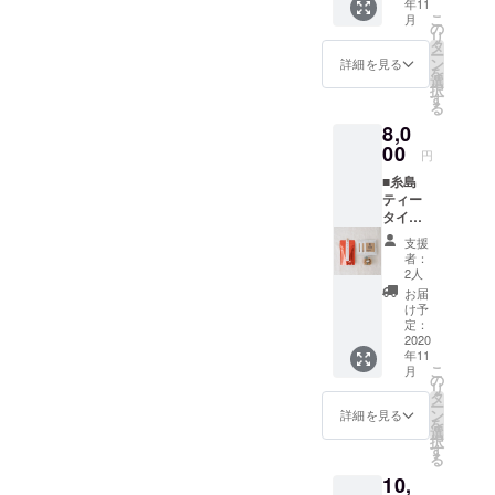
年11
１袋 山
お礼の
いただ
上映前
のオー
こ
月
下商店/
メッ
の
きま
に巨大
プニン
リ
いとし
セージ
タ
す。 ※
スク
グクレ
ー
おわか
※ 主催
ン
支援
詳細を見る
リーン
ジット
を
め×１個
者より
選
時、必
にお名
映像に
択
ミツル
感謝の
す
ず備考
前がな
掲載 ※
る
醤油醸
メッ
欄にご
がれま
上映前
8,0
造元/
セージ
希望の
す。 ※
に巨大
「生成
00
をお送
お名前
こちら
円
スク
り、」
りいた
をご記
からの
リーン
■糸島
うすく
しま
入くだ
メール
にお名
ティー
ち
す。 ■
さい。
に記入
前がな
タイム
100ml×
公式HP
※ 掲載
がない
がれま
セット
１本 ■
にお名
不要の
場合は
支援
す。 ※
※セット
オリジ
前を掲
方は、
者：
掲載不
こちら
内容
ナルス
載 ※ 公
2人
リター
要とさ
からの
TanaCa
テッ
式HPに
ン返信
お届
せてい
メール
fe +
カーご
お名前
け予
メール
ただき
に記入
Coffee
提供 ※
定：
を掲載
でお知
ます。
がない
Roaste
2020
白黒1枚
させて
らせく
★全リ
場合は
年11
r ドリッ
づつ ■
いただ
ださ
ターン
掲載不
こ
月
プバッ
お礼の
の
きま
い。 ■
「上乗
要とさ
リ
グコー
メッ
タ
す。 ※
上映前
せ支
せてい
ー
ヒー×３
セージ
ン
支援
詳細を見る
のオー
援」が
ただき
を
パック
※ 主催
選
時、必
プニン
可能で
ます。
択
（種類
者より
す
ず備考
グクレ
す。
★全リ
る
お任
感謝の
欄にご
ジット
ターン
10,
せ） 泉
メッ
希望の
映像に
「上乗