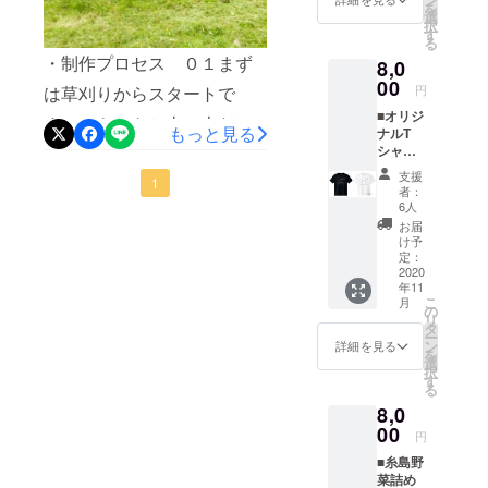
を
ml9/21(月)｜森で観たい映画
■オリジ
ター来
選
前がな
択
ナルス
客時に
す
がれま
『 メッセージ 』（116分 /
る
テッ
オリジ
す。 ※
・制作プロセス ０１まず
8,0
カーご
ナルス
こちら
G）https://bd-
提供 ※
00
テッ
からの
円
は草刈りからスタートで
白黒1枚
カーご
dvd.sonypictures.jp/arrival/9/
メール
■オリジ
づつ ■
提供 ※
す！！もともと土の上だっ
に記入
もっと見る
ナルT
22(火)｜ドライブイン・ミニ
お礼の
ロゴ
がない
シャツ
たので、ぬかるみが多く、
メッ
マーク
場合は
シアター『 心と体と 』
※
セージ
のオリ
掲載不
支援
会場は全て砂利を引こうと
1
Forest
※ 主催
ジナル
要とさ
者：
（116分 / PG12）
Night
者より
ステッ
6人
せてい
なりました。これで、雨の
Driveオ
感謝の
カー ■
https://www.senlis.co.jp/koko
ただき
お届
リジナ
メッ
お礼の
け予
日も快適にできるはず。横
ます。
ルTシャ
roto-karadato/上映前後には
セージ
定：
メッ
★全リ
ツ ※ デ
2020
の斜面から水が湧き出てる
をお送
セージ
ターン
デジタルアート投影し、空
年11
ザイン
りいた
※ 主催
「上乗
こ
月
という。。ここも溝など整
は A、B
しま
の
者より
せ支
間全体を演出。森と映画と
リ
の2種
す。 ■
タ
感謝の
援」が
備していきました。砂利が
ー
類 色
公式HP
ン
メッ
デジタルアートの融合。こ
詳細を見る
可能で
を
は白、
にお名
選
セージ
引けたところで、駐車場の
す。
択
黒の２
こでしかできない映画体験
前を掲
す
をお送
る
色、
枠をお手製で制作。薄くス
載 ※ 公
りいた
をどうぞお楽しみくださ
8,0
サイズ
式HPに
しま
リッドが入っていますが、
はS、
00
お名前
す。 ■
円
い。時間：OPEN 18:15 /
M、Lか
を掲載
公式HP
この中に青くひかるファイ
■糸島野
らお選
させて
にお名
START 19:15 / CLOSE
菜詰め
びくだ
いただ
前を掲