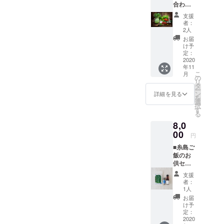
バーを入れて、夜は青のラ
合わせ
さい。
22:00場所：白糸の森（〒
きま
載 ※ 公
セット
■オリジ
インでひかる駐車場にしよ
す。 ※
式HPに
支援
819-1154 福岡県糸島市白糸
※ 糸島
ナルス
支援
お名前
者：
うという企みです。にして
の直売
テッ
時、必
2人
を掲載
561）席数：限定20台チ
所から
カーご
ず備考
させて
お届
も、炎天下過ぎの日々が続
野菜詰
提供 ※
欄にご
け予
いただ
ケット：13日のクラウド
め合わ
白黒1枚
定：
希望の
きま
き、CG屋の僕らはリアルに
せセッ
2020
づつ ■
ファウンディング終了後に
お名前
す。 ※
年11
トを配
お礼の
熱中症なるかと思った。。
をご記
支援
こ
月
オープン予定の公式サイト
送しま
メッ
の
入くだ
時、必
リ
スタッフ1人が元JR関係
す。 ※
セージ
タ
さい。
ず備考
よりご購入いただけます。
ー
内容は
※ 主催
ン
※ 掲載
詳細を見る
欄にご
を
で、よく掘ってたらしく、
時期に
者より
選
不要の
希望の
択
よって
感謝の
す
方は、
お名前
掘るスピードの速さ。前職
る
異なり
メッ
リター
をご記
8,0
ます。
セージ
での経験がCG屋になっても
ン返信
入くだ
※ ８品
00
をお送
メール
さい。
円
行かせるんですね。（全然
程度を
りいた
でお知
※ 掲載
■糸島ご
予定し
しま
らせく
不要の
本人そんなつもりなかった
飯のお
ており
す。 ■
ださ
方は、
供セッ
ます。
公式HP
い。 ■
リター
ろうけど）何気にクラファ
ト ※
■オリジ
にお名
上映前
ン返信
支援
セット
ナルス
前を掲
ン１週間切りました。早
のオー
者：
メール
内容 山
テッ
載 ※ 公
1人
プニン
でお知
下商店/
い。
カーご
式HPに
グクレ
お届
らせく
いとし
提供 ※
お名前
け予
ジット
ださ
ま干し
白黒1枚
定：
を掲載
映像に
い。 ■
わかめ×
2020
づつ ■
させて
掲載 ※
上映前