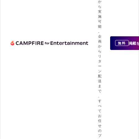
か
ら
実
施
可
能
。
企
画
掲載
無料
か
ら
リ
タ
ー
ン
配
送
ま
で
、
す
べ
て
お
任
せ
の
プ