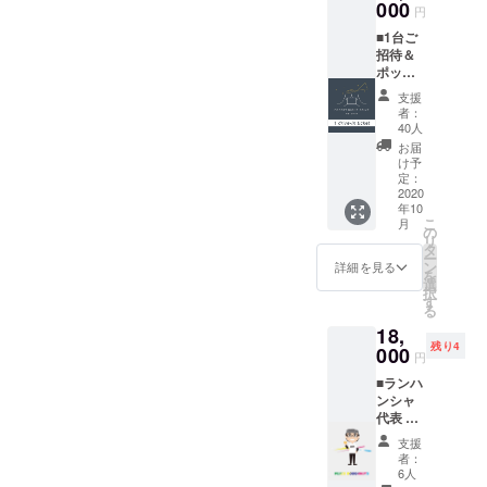
屋六治/
000
セージ
お名前
掲載 ※
円
せ支
シナモ
をお送
をご記
上映前
援」が
■1台ご
ン
りいた
入くだ
に巨大
可能で
招待＆
ティー×
しま
さい。
スク
す。
ポップ
１袋 菓
す。 ■
※ 掲載
リーン
コーン
子工房
公式HP
不要の
にお名
支援
とお飲
Arietta/
にお名
方は、
者：
前がな
み物ご
焼き菓
前を掲
40人
リター
がれま
提供 ※
子×１袋
載 ※ 公
ン返信
お届
す。 ※
期間中
（種類
式HPに
け予
メール
こちら
の上映
お任
定：
お名前
でお知
からの
チケッ
2020
せ） ■
を掲載
らせく
メール
年10
トで
オリジ
させて
ださ
に記入
こ
月
す。 ※
ナルス
の
いただ
い。 ■
がない
リ
１車輛4
テッ
タ
きま
上映前
場合は
ー
名様ま
カーご
ン
す。 ※
詳細を見る
のオー
掲載不
を
でご利
提供 ※
選
支援
プニン
要とさ
択
用いた
白黒1枚
す
時、必
グクレ
せてい
る
だける
づつ ■
ず備考
ジット
ただき
18,
シア
お礼の
欄にご
映像に
ます。
残り4
ターチ
000
メッ
希望の
掲載 ※
円
★全リ
ケット
セージ
お名前
上映前
ターン
■ランハ
です。
※ 主催
をご記
に巨大
「上乗
ンシャ
※2人分
者より
入くだ
スク
せ支
代表 下
のポッ
感謝の
さい。
リーン
援」が
田 栄一
プコー
メッ
※ 掲載
にお名
支援
可能で
と 前原
ンとお
セージ
不要の
者：
前がな
す。
ぶらり
飲み物
をお送
6人
方は、
がれま
ツアー