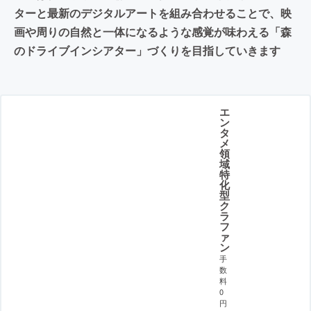
ターと最新のデジタルアートを組み合わせることで、映
画や周りの自然と一体になるような感覚が味わえる「森
のドライブインシアター」づくりを目指していきます
エ
ン
タ
メ
領
域
特
化
型
ク
ラ
フ
ァ
ン
手
数
料
0
円