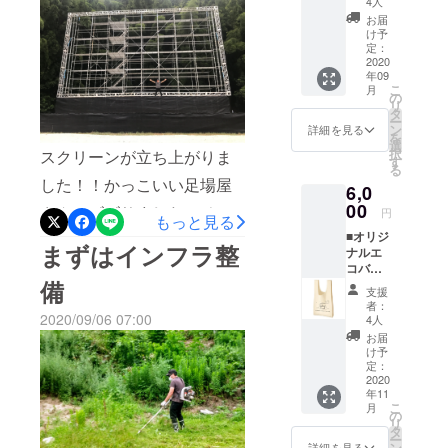
4人
す。
ンチ劇場〉〈ドライブイ
み物ご
欄にご
お届
提供 ※
希望の
け予
ン・ミニシアター〉
車両に
お名前
定：
乗って
2020
をご記
〈DRIVIN' Movies〉の4つの
年09
いる人
入くだ
こ
月
数分の
テーマで至極の映画をお届
さい。
の
リ
ポップ
※ 掲載
タ
ー
けしていきます。ライン
コーン
不要の
ン
詳細を見る
を
とお飲
方は、
選
ナップはこちら！9/19(土)
択
スクリーンが立ち上がりま
み物
リター
す
る
（ソフ
ン返信
｜森で観たい映画『 未知と
した！！かっこいい足場屋
6,0
トドリ
メール
ンク）
の遭遇 』（135分 / G）
00
でお知
さん。ビビりました。そし
円
もっと見る
をご提
らせく
https://www.youtube.com/wa
■オリジ
供いた
て、海外から来たスクリー
ださ
まずはインフラ整
ナルエ
しま
い。 ■
tch?v=cD30zbSexlY9/20(日)
ン。これをどうやって張る
コバッ
す。 ※
上映前
備
クご提
シア
のオー
｜600インチ劇場『 ワン
支援
のかが最大の課題！！
供 ※ロ
ターチ
プニン
者：
ゴマー
ケット
ス・アポン・ア・タイム・
2020/09/06 07:00
グクレ
4人
ク入り
は付い
ジット
お届
イン・ハリウッド 』（161
のオリ
ており
映像に
け予
ジナル
ません
定：
掲載 ※
分 / PG12）https://bd-
エコ
2020
のでご
上映前
年11
バック
注意く
に巨大
dvd.sonypictures.jp/onceupo
こ
月
※色は白
ださ
の
スク
リ
になり
い。 ■
natimeinhollywood/index.ht
タ
リーン
ー
ます。
シア
ン
にお名
詳細を見る