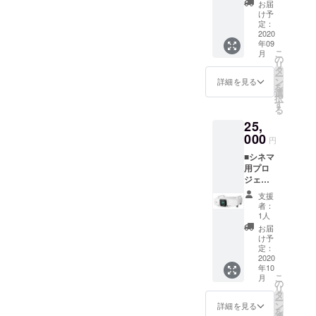
（ソフ
りいた
リター
お届
す。 ※
（飯付
トドリ
しま
け予
ン返信
こちら
き） ※
ンク）
定：
す。 ■
メール
からの
下田が
2020
をご提
公式HP
でお知
メール
年09
糸島、
供いた
にお名
らせく
に記入
こ
月
前原商
しま
の
前を掲
ださ
がない
リ
店街中
す。 ※
タ
載 ※ 公
い。 ■
場合は
ー
心にご
シア
ン
式HPに
詳細を見る
上映前
掲載不
を
案内い
ターの
選
お名前
のオー
要とさ
択
たしま
グラン
す
を掲載
プニン
せてい
る
す。 ラ
ドオー
させて
グクレ
ただき
25,
ン風CG
プンが
いただ
ジット
ます。
見学で
000
10月の
きま
映像に
円
★全リ
もよい
場合
す。 ※
掲載 ※
ターン
■シネマ
です
は、リ
支援
上映前
「上乗
用プロ
し、相
ターン
時、必
に巨大
せ支
ジェク
手にあ
スター
ず備考
スク
援」が
ター等
わせて
トが10
欄にご
リーン
支援
可能で
レンタ
前原の
月にず
希望の
者：
にお名
す。
ル費
ディー
れま
1人
お名前
前がな
（１
プス
す。 ※
をご記
お届
がれま
日） ※
ポット
予約状
け予
入くだ
す。 ※
種類は
巡りな
定：
況によ
さい。
こちら
10000
2020
がら食
りご希
※ 掲載
からの
年10
ルーメ
事をご
望日が
不要の
メール
こ
月
ン、
ちそう
の
予約で
方は、
に記入
リ
6000
します
タ
きない
リター
がない
ー
ルーメ
（１名
ン
可能性
詳細を見る
ン返信
場合は
を
ン、
くら