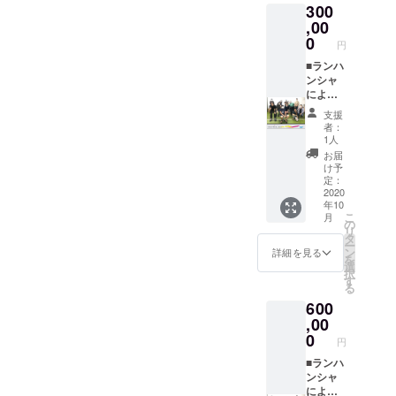
す。
300
予約で
ポン
やいえ
トドリ
輸送す
ンタ
きない
サーで
なかっ
,00
ンク）
る場合
カーお
可能性
リンク
たこと
をご提
0
は別途
貸しで
円
もあり
タグを
などの
供いた
送料が
きま
ます。
貼り付
映像を
■ランハ
しま
必要に
す。
■公式
けま
ながし
ンシャ
す。 ■
なりま
（ガソ
ホーム
す。 ■
ません
による
オリジ
す。 ※
リン代
ページ
上映チ
か？ ※
CM制
ナルス
福岡市
こちら
支援
にスポ
ケット
簡単な
作。
テッ
内であ
でもち
者：
ンサー
３回分
ネット
（写真
カーご
れば無
1人
ます）
タグ掲
＆ポッ
打ちあ
やテキ
提供 ※
料でお
※なんな
お届
載 公
プコー
わせ
スト使
白黒1枚
届けい
け予
ら、飯
式ホー
ンとお
後、写
用）
づつ ■
定：
たしま
とかい
ムペー
飲み物
真や文
※zoom
2020
お礼の
す。 ■
きたく
年10
ジにス
ご提供
章など
による
メッ
お礼の
ないか
こ
月
ポン
※１車輛
を送っ
事前う
セージ
の
メッ
ら、ラ
リ
サーで
4名様ま
ていた
ちわせ
※ 主催
タ
セージ
ン風で
ー
リンク
でご利
だけれ
（１回
者より
ン
※ 主催
詳細を見る
映像つ
を
タグを
用いた
ばこち
程
感謝の
選
者より
くって
択
貼り付
だける
らで制
度）。
メッ
す
感謝の
よ、で
る
けま
シア
作いた
※提供さ
セージ
メッ
もいい
600
す。 ■
ターチ
します
れた写
をお送
セージ
です。
ポップ
ケット
のでご
真と文
,00
りいた
をお送
（たぶ
コーン
です。
相談く
字情報
しま
0
りいた
ん、簡
円
とお飲
※同日に
ださ
のみで
す。 ■
しま
単なタ
み物ご
複数車
い。
制作。
■ランハ
公式HP
す。 ■
イトル
提供 ※
両での
（複雑
※映像は
ンシャ
にお名
公式HP
くらい
車両に
ご利用
な映像
弊社
による
前を掲
にお名
なら作