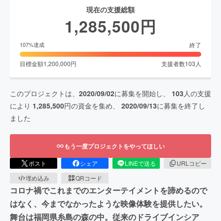
現在の支援総額
1,285,500
円
終了
107
%達成
目標金額
1,200,000
円
支援者数
103
人
このプロジェクトは、
2020/09/02
に募集を開始し、
103
人の支援
により
1,285,500
円の資金を集め、
2020/09/13
に募集を終了し
ました
もう一度プロジェクトをやってほしい
ポスト
シェア
LINEで送る
URLコピー
埋め込み
QRコード
コロナ禍でこれまでのエンターテイメントを諦めるので
はなく、今までなかったような映像体験を提供したい。
舞台は福岡県糸島の森の中。従来のドライブインシア