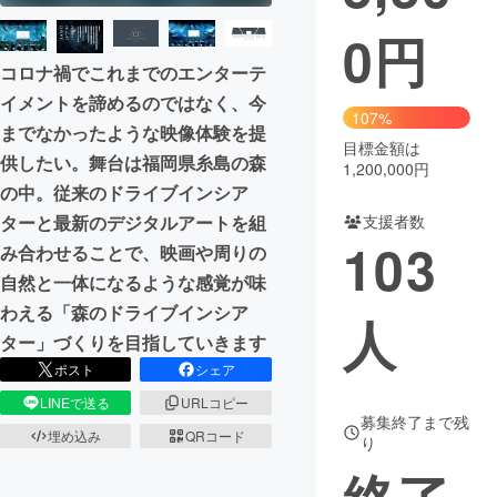
0
円
まちづくり・地域活性化
コロナ禍でこれまでのエンターテ
イメントを諦めるのではなく、今
CAMPFIRE for Social Good
CAMPFIRE Creation
107%
までなかったような映像体験を提
CAMPFIREふるさと納税
machi-ya
コミュニティ
目標金額は
供したい。舞台は福岡県糸島の森
1,200,000円
の中。従来のドライブインシア
支援者数
ターと最新のデジタルアートを組
103
み合わせることで、映画や周りの
自然と一体になるような感覚が味
わえる「森のドライブインシア
人
ター」づくりを目指していきます
ポスト
シェア
LINEで送る
URLコピー
募集終了まで残
埋め込み
QRコード
り