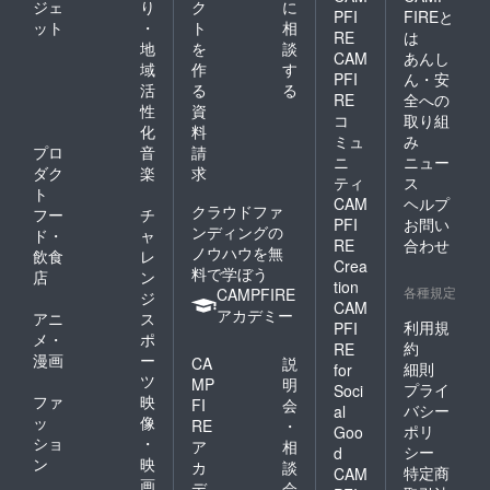
ジェ
り
ク
に
を掲載
お名前
ナルス
PFI
FIREと
ット
・
ト
相
させて
を掲載
テッ
RE
は
いただ
させて
カーご
地
を
談
CAM
あんし
きま
いただ
提供 ※
域
作
す
PFI
ん・安
す。 ※
きま
白黒1枚
活
る
る
支援
す。 ※
づつ ■
RE
全への
性
資
時、必
支援
お礼の
コ
取り組
化
料
ず備考
時、必
メッ
ミュ
み
欄にご
ず備考
セージ
プロ
音
請
ニ
ニュー
希望の
欄にご
※ 主催
ダク
楽
求
ティ
ス
お名前
希望の
者より
ト
CAM
ヘルプ
をご記
お名前
感謝の
クラウドファ
フー
チ
入くだ
をご記
メッ
PFI
お問い
ンディングの
ド・
ャ
さい。
入くだ
セージ
RE
合わせ
ノウハウを無
飲食
レ
※ 掲載
さい。
をお送
Crea
料で学ぼう
不要の
※ 掲載
りいた
店
ン
tion
方は、
不要の
しま
各種規定
CAMPFIRE
ジ
CAM
リター
方は、
す。 ■
アカデミー
アニ
ス
ン返信
リター
公式HP
利用規
PFI
メ・
ポ
メール
ン返信
にお名
約
RE
漫画
ー
でお知
メール
前を掲
CA
説
細則
for
らせく
でお知
載 ※ 公
ツ
MP
明
プライ
Soci
ださ
らせく
式HPに
ファ
映
FI
会
バシー
al
い。 ■
ださ
お名前
ッ
像
RE
・
ポリ
上映前
い。 ■
を掲載
Goo
ショ
・
ア
相
のオー
上映前
させて
シー
d
ン
映
プニン
のオー
いただ
カ
談
特定商
CAM
グクレ
プニン
きま
画
デ
会