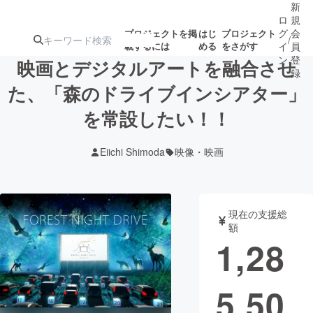
新
ロ
規
グ
会
プロジェクトを掲
はじ
プロジェクト
/
載するには
める
をさがす
イ
員
ン
登
映画とデジタルアートを融合させ
録
た、「森のドライブインシアター」
を常設したい！！
人気のプロ
注目のリ
注目の新着プロ
募集終了が近いプ
もうすぐ公開
ジェクト
ターン
ジェクト
ロジェクト
されます
Eiichi Shimoda
映像・映画
アート・写真
音楽
現在の支援総
テクノロジー・ガジェット
ゲーム・サ
額
1,28
映像・映画
書籍・雑誌
5,50
ビジネス・起業
チャレンジ