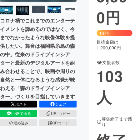
0
円
まちづくり・地域活性化
コロナ禍でこれまでのエンターテ
イメントを諦めるのではなく、今
CAMPFIRE for Social Good
CAMPFIRE Creation
107%
までなかったような映像体験を提
CAMPFIREふるさと納税
machi-ya
コミュニティ
目標金額は
供したい。舞台は福岡県糸島の森
1,200,000円
の中。従来のドライブインシア
支援者数
ターと最新のデジタルアートを組
103
み合わせることで、映画や周りの
自然と一体になるような感覚が味
わえる「森のドライブインシア
人
ター」づくりを目指していきます
ポスト
シェア
LINEで送る
URLコピー
募集終了まで残
埋め込み
QRコード
り