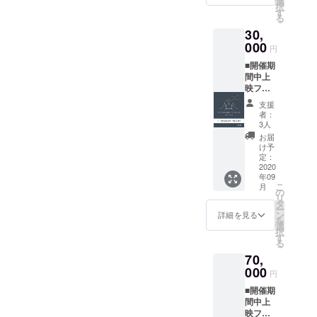
選
もあり
メール
掲載不
択
5000
い）。
す
ます。
でお知
要とさ
る
ルーメ
昼でも
■来場時
らせく
せてい
30,
ン超単
夜でも
オリジ
ださ
ただき
焦点な
000
いいで
ナルス
い。 ■
円
ます。
ど用途
す。お
テッ
上映前
★全リ
■開催期
にあわ
すすめ
カーご
のオー
ターン
間中上
せてプ
は夜で
提供 ※
プニン
「上乗
映フ
ロジェ
す。夜
白黒1枚
グクレ
せ支
リーパ
クター
な夜な
づつ ■
ジット
支援
援」が
スチ
レンタ
前原で
お礼の
者：
映像に
可能で
ケット
ルいた
のんで
3人
メッ
掲載 ※
す。
（個
しま
きまし
セージ
お届
上映前
人） ※
す。レ
たの
け予
※ 主催
に巨大
開催期
ンズも
定：
で、だ
者より
スク
間中の
2020
数種類
いたい
感謝の
リーン
年09
フリー
ほどご
のジャ
メッ
にお名
こ
月
パスチ
ざいま
の
ンルい
セージ
前がな
リ
ケット
す。
タ
けま
をお送
がれま
ー
です。
※10000
ン
す！！
詳細を見る
りいた
す。 ※
を
※支援者
ルーメ
選
※下田と
しま
こちら
択
ご本人
ンは来
す
二人は
す。 ■
からの
る
さまの
年の２
ごめん
公式HP
メール
70,
ご来場
月以降
だとい
にお名
に記入
時に限
000
レンタ
う人に
前を掲
円
がない
り有効
ルにな
は、糸
載 ※ 公
場合は
■開催期
です（1
りま
島のゆ
式HPに
掲載不
間中上
車両最
す。
かいな
お名前
要とさ
映フ
大4名ま
10000
知人な