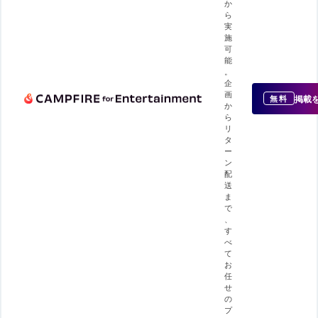
か
ら
実
施
可
能
。
企
画
掲載
無料
か
ら
リ
タ
ー
ン
配
送
ま
で
、
す
べ
て
お
任
せ
の
プ