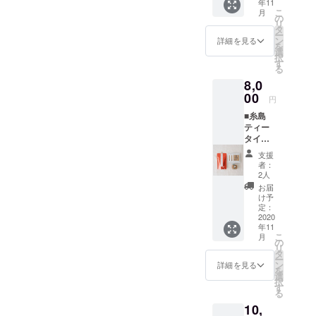
年11
１袋 山
お礼の
いただ
上映前
のオー
こ
月
下商店/
メッ
の
きま
に巨大
プニン
リ
いとし
セージ
タ
す。 ※
スク
グクレ
ー
おわか
※ 主催
ン
支援
詳細を見る
リーン
ジット
を
め×１個
者より
選
時、必
にお名
映像に
択
ミツル
感謝の
す
ず備考
前がな
掲載 ※
る
醤油醸
メッ
欄にご
がれま
上映前
8,0
造元/
セージ
希望の
す。 ※
に巨大
「生成
00
をお送
お名前
こちら
円
スク
り、」
りいた
をご記
からの
リーン
■糸島
うすく
しま
入くだ
メール
にお名
ティー
ち
す。 ■
さい。
に記入
前がな
タイム
100ml×
公式HP
※ 掲載
がない
がれま
セット
１本 ■
にお名
不要の
場合は
支援
す。 ※
※セット
オリジ
前を掲
方は、
者：
掲載不
こちら
内容
ナルス
載 ※ 公
2人
リター
要とさ
からの
TanaCa
テッ
式HPに
ン返信
お届
せてい
メール
fe +
カーご
お名前
け予
メール
ただき
に記入
Coffee
提供 ※
定：
を掲載
でお知
ます。
がない
Roaste
2020
白黒1枚
させて
らせく
★全リ
場合は
年11
r ドリッ
づつ ■
いただ
ださ
ターン
掲載不
こ
月
プバッ
お礼の
の
きま
い。 ■
「上乗
要とさ
リ
グコー
メッ
タ
す。 ※
上映前
せ支
せてい
ー
ヒー×３
セージ
ン
支援
詳細を見る
のオー
援」が
ただき
を
パック
※ 主催
選
時、必
プニン
可能で
ます。
択
（種類
者より
す
ず備考
グクレ
す。
★全リ
る
お任
感謝の
欄にご
ジット
ターン
10,
せ） 泉
メッ
希望の
映像に
「上乗