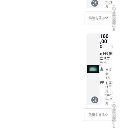
ジット
年09
どその
開催期
にスポ
ション
できま
映像に
こ
月
会社に
間中流
ンサー
の
などが
す。海
掲載 ※
リ
所属し
し続け
タグ掲
タ
必要な
山川、
上映前
ー
ている
ます。
載 公
ン
場合
詳細を見る
カフェ
に巨大
を
ことが
※シア
式ホー
選
は、オ
巡りか
スク
択
分かる
ターの
ムペー
す
ペレー
ら地元
リーン
る
ものを
グラン
ジにス
ター派
隠れス
にお名
100
お持ち
ドオー
ポン
遣可能
ポット
前がな
くださ
プンが
,00
サーで
です。
まで。
がれま
い） ※
10月の
リンク
0
その
ご相談
す。 ※
円
シア
場合
タグを
場合、
くださ
こちら
ターの
は、リ
■上映後
貼り付
現場稼
い。 ※
からの
グラン
ターン
にサプ
けま
働３時
下田
メール
ドオー
スター
ライズ
す。 ■
間
じゃな
に記入
プンが
トが10
をしま
ポップ
10000
くて、
がない
支援
10月の
月にず
せん
コーン
円程度
自由に
者：
場合は
場合
れま
か？ ※
とお飲
相談さ
1人
糸島回
掲載不
は、リ
す。 ■
上映後
み物ご
せてい
りたい
お届
要とさ
ターン
公式
に同乗
提供 ※
くださ
け予
んだと
せてい
スター
ホーム
でい
車両に
定：
い。 ※
いう方
ただき
トが10
ページ
らっ
2020
乗って
交通宿
は、
ます。
年09
月にず
にスポ
しゃる
いる人
泊費な
ロード
★全リ
こ
月
れま
ンサー
彼女へ
数分の
の
ど実費
バイク
ターン
リ
す。 ※
タグ掲
の告白
ポップ
タ
精算 ※
もしく
「上乗
ー
予約状
載 公
や、
コーン
ン
プロ
詳細を見る
は軽バ
せ支
を
況によ
式ホー
日々の
とお飲
選
ジェク
ンでよ
援」が
択
りご希
ムペー
家族へ
み物
す
ターを
けれ
可能で
る
望日が
ジにス
の感謝
（ソフ
遠方に
ば、レ