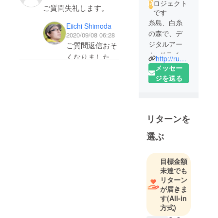
ロジェクト
ドライブインシア
ご質問失礼します。
です
ター フォレストナイ
糸島、白糸
Eiichi Shimoda
トドライブ (Forest
シーズンチケットを購
の森で、デ
2020/09/08 06:28
Night Drive itoshima)糸
入する場合、上映回数
ジタルアー
ご質問返信おそ
島 HP
は何回位になります
ト+ドライブ
くなりました。
http://run-hun.co.jp
https://www.forest-
インシア
か？
メッセー
問い合わせあり
night-drive.com/
ターはじめ
ジを送る
がとうございま
ました！！
開催日程は決まってい
す。 上映回
・フェイスブックペー
フォレスト
るのでしょうか？
数、開催日程は
ナイトドラ
ジ
現在調整中です
リターンを
イブという
https://www.facebook.c
子供も一緒にと思って
が、早くて9月
名前です。
om/105485127942289/
選ぶ
いますが何時ごろの開
の中頃からおお
・インスタグラム
催予定でしょうか？あ
よそ年内で30回
ＣＭ，プロ
https://www.instagram.
まり遅いと寝てしまう
目標金額
前後の間で予定
ジェクショ
com/drive_in_theater_it
未達でも
なと思っています。
ンマッピン
しております。
oshima/
リターン
グのＣＧ制
開催時間はス
が届きま
作を中心と
どうぞ宜しくお願い致
タートが9月中
す
(All-in
したランハ
します。
方式)
旬の場合、19時
ンシャ、ラ