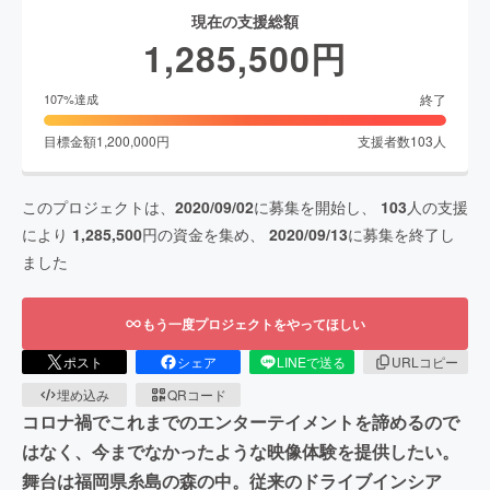
現在の支援総額
1,285,500
円
終了
107
%達成
目標金額
1,200,000
円
支援者数
103
人
このプロジェクトは、
2020/09/02
に募集を開始し、
103
人の支援
により
1,285,500
円の資金を集め、
2020/09/13
に募集を終了し
ました
もう一度プロジェクトをやってほしい
ポスト
シェア
LINEで送る
URLコピー
埋め込み
QRコード
コロナ禍でこれまでのエンターテイメントを諦めるので
はなく、今までなかったような映像体験を提供したい。
舞台は福岡県糸島の森の中。従来のドライブインシア