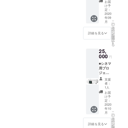
（ソフ
りいた
リター
お届
す。 ※
（飯付
トドリ
しま
け予
ン返信
こちら
き） ※
ンク）
定：
す。 ■
メール
からの
下田が
2020
をご提
公式HP
でお知
メール
年09
糸島、
供いた
にお名
らせく
に記入
こ
月
前原商
しま
の
前を掲
ださ
がない
リ
店街中
す。 ※
タ
載 ※ 公
い。 ■
場合は
ー
心にご
シア
ン
式HPに
詳細を見る
上映前
掲載不
を
案内い
ターの
選
お名前
のオー
要とさ
択
たしま
グラン
す
を掲載
プニン
せてい
る
す。 ラ
ドオー
させて
グクレ
ただき
25,
ン風CG
プンが
いただ
ジット
ます。
見学で
000
10月の
きま
映像に
円
★全リ
もよい
場合
す。 ※
掲載 ※
ターン
■シネマ
です
は、リ
支援
上映前
「上乗
用プロ
し、相
ターン
時、必
に巨大
せ支
ジェク
手にあ
スター
ず備考
スク
援」が
ター等
わせて
トが10
欄にご
リーン
支援
可能で
レンタ
前原の
月にず
希望の
者：
にお名
す。
ル費
ディー
れま
1人
お名前
前がな
（１
プス
す。 ※
をご記
お届
がれま
日） ※
ポット
予約状
け予
入くだ
す。 ※
種類は
巡りな
定：
況によ
さい。
こちら
10000
2020
がら食
りご希
※ 掲載
からの
年10
ルーメ
事をご
望日が
不要の
メール
こ
月
ン、
ちそう
の
予約で
方は、
に記入
リ
6000
します
タ
きない
リター
がない
ー
ルーメ
（１名
ン
可能性
詳細を見る
ン返信
場合は
を
ン、
くら