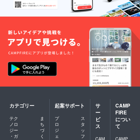
掲載不
す。 ※
供いた
をご提
ケット
をご記
要とさ
こちら
しま
供いた
です。
入くだ
せてい
からの
す。 ■
しま
※同日に
さい。
ただき
メール
オリジ
す。 ■
複数車
※ 掲載
ます。
に記入
ナルス
オリジ
両での
不要の
★全リ
がない
テッ
ナルス
ご利用
方は、
ターン
場合は
カーご
テッ
も複数
リター
「上乗
掲載不
提供 ※
カーご
日１車
ン返信
せ支
要とさ
白黒1枚
提供 ※
両での
メール
援」が
せてい
づつ ■
白黒1枚
ご利用
でお知
可能で
ただき
お礼の
づつ ■
も可能
らせく
す。
ます。
メッ
お礼の
です。
ださ
★全リ
セージ
メッ
※車両に
い。 ★
ターン
※ 主催
セージ
乗って
全リ
「上乗
者より
※ 主催
いる人
ターン
せ支
感謝の
者より
数分の
「上乗
援」が
メッ
感謝の
ポップ
せ支
可能で
セージ
メッ
コーン
援」が
す。
をお送
セージ
とお飲
可能で
りいた
をお送
み物
す。
しま
りいた
（ソフ
カテゴリー
起案サポート
サ
CAMP
す。 ■
しま
トドリ
ー
FIRE
公式HP
す。 ■
ンク）
テク
ま
プ
ス
にお名
公式HP
をご提
ビ
につい
前を掲
にお名
供いた
ノロ
ち
ロ
タ
ス
て
載 ※ 公
前を掲
しま
ジー
づ
ジ
ッ
式HPに
載 ※ 公
す。 ■
・ガ
く
ェ
フ
お名前
式HPに
オリジ
CAM
CAMP