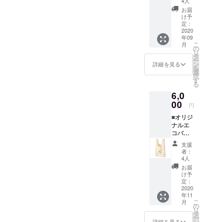
4人
す。
み物ご
欄にご
お届
提供 ※
希望の
け予
車両に
お名前
定：
乗って
2020
をご記
年09
いる人
入くだ
こ
月
数分の
さい。
の
リ
ポップ
※ 掲載
タ
ー
コーン
不要の
ン
詳細を見る
を
とお飲
方は、
選
択
み物
リター
す
る
（ソフ
ン返信
6,0
トドリ
メール
ンク）
00
でお知
円
をご提
らせく
■オリジ
供いた
ださ
ナルエ
しま
い。 ■
コバッ
す。 ※
上映前
クご提
シア
のオー
支援
供 ※ロ
ターチ
プニン
者：
ゴマー
ケット
グクレ
4人
ク入り
は付い
ジット
お届
のオリ
ており
映像に
け予
ジナル
ません
定：
掲載 ※
エコ
2020
のでご
上映前
年11
バック
注意く
に巨大
こ
月
※色は白
ださ
の
スク
リ
になり
い。 ■
タ
リーン
ー
ます。
シア
ン
にお名
詳細を見る