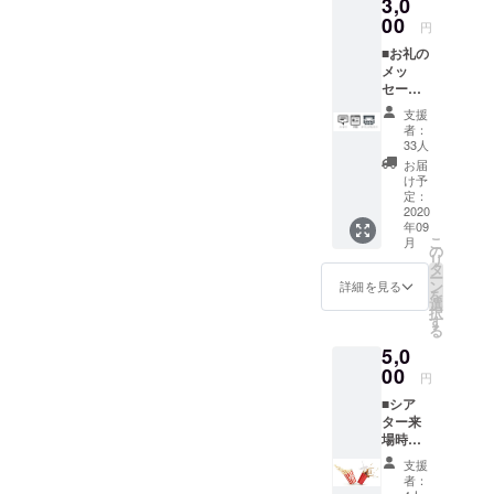
3,0
15分くらいが上
ン風という
00
円
映開始になるか
会社を営ん
■お礼の
と思います。日
でおりま
メッ
の入り次第なの
セージ
す。福岡市
※ 主催
で、11月になる
内と糸島市
支援
者より
者：
と1時間ほどは
の商店街に
感謝の
33人
メッ
やくなり、18時
あります。
お届
セージ
け予
６年前から
15分くらいス
をお送
定：
糸島市に移
りいた
2020
タートなど、だ
年09
しま
住して仲間
こ
んだんスタート
月
す。 ■
の
リ
と街に関わ
公式HP
タ
がはやくなるか
ー
にお名
ることなど
ン
詳細を見る
を
と考えていま
前を掲
選
も楽しんで
択
載 ※ 公
す
す。
る
ます。地方
式HPに
5,0
お名前
都市とテク
を掲載
00
円
ノロジーみ
させて
■シア
たいなこと
いただ
ター来
きま
を探ってみ
場時に
す。 ※
たいなあと
ポップ
支援
支援
コーン
時、必
思っていま
者：
とお飲
ず備考