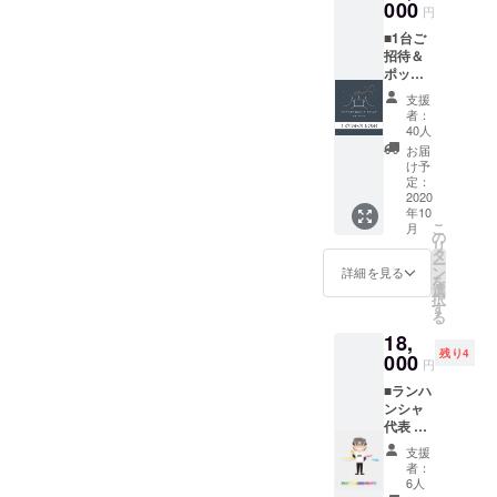
屋六治/
000
セージ
お名前
掲載 ※
円
せ支
シナモ
をお送
をご記
上映前
援」が
■1台ご
ン
りいた
入くだ
に巨大
可能で
招待＆
ティー×
しま
さい。
スク
す。
ポップ
１袋 菓
す。 ■
※ 掲載
リーン
コーン
子工房
公式HP
不要の
にお名
支援
とお飲
Arietta/
にお名
方は、
者：
前がな
み物ご
焼き菓
前を掲
40人
リター
がれま
提供 ※
子×１袋
載 ※ 公
ン返信
お届
す。 ※
期間中
（種類
式HPに
け予
メール
こちら
の上映
お任
定：
お名前
でお知
からの
チケッ
2020
せ） ■
を掲載
らせく
メール
年10
トで
オリジ
させて
ださ
に記入
こ
月
す。 ※
ナルス
の
いただ
い。 ■
がない
リ
１車輛4
テッ
タ
きま
上映前
場合は
ー
名様ま
カーご
ン
す。 ※
詳細を見る
のオー
掲載不
を
でご利
提供 ※
選
支援
プニン
要とさ
択
用いた
白黒1枚
す
時、必
グクレ
せてい
る
だける
づつ ■
ず備考
ジット
ただき
18,
シア
お礼の
欄にご
映像に
ます。
残り4
ターチ
000
メッ
希望の
掲載 ※
円
★全リ
ケット
セージ
お名前
上映前
ターン
■ランハ
です。
※ 主催
をご記
に巨大
「上乗
ンシャ
※2人分
者より
入くだ
スク
せ支
代表 下
のポッ
感謝の
さい。
リーン
援」が
田 栄一
プコー
メッ
※ 掲載
にお名
支援
可能で
と 前原
ンとお
セージ
不要の
者：
前がな
す。
ぶらり
飲み物
をお送
6人
方は、
がれま
ツアー