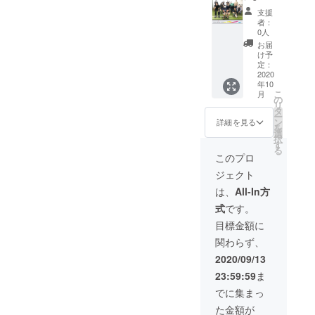
乗って
も複数
ではな
フォー
CM制
載 ※ 公
前を掲
れるか
支援
いる人
日１車
く、写
マット
作。
式HPに
載 ※ 公
なと）
者：
数分の
両での
真のス
より制
（オリ
お名前
式HPに
0人
※さらに
ポップ
ご利用
ライド
作予
ジナ
を掲載
お名前
なんな
お届
コーン
も可能
ショー
定。 ※
ル）
させて
を掲載
け予
ら、撮
とお飲
です。
や文字
チェッ
※※zoom
いただ
定：
させて
影して
み物
※車両に
ベース
ク１
による
2020
きま
いただ
よとか
年10
（ソフ
乗って
での制
回。そ
事前う
す。 ※
きま
も考え
こ
月
トドリ
いる人
作無
の後納
ちわせ
支援
の
す。 ※
ます。
リ
ンク）
数分の
料）
品。 ※
（２
時、必
タ
支援
※なんと
ー
をご提
ポップ
（複雑
１５秒
回） ※
ず備考
ン
時、必
詳細を見る
なく半
を
供いた
コーン
な場合
から３
簡易コ
欄にご
選
ず備考
日くら
択
しま
とお飲
や撮影
０秒程
ンテも
希望の
す
欄にご
いで下
る
す。 ■
み物
など作
度。 ※
しくは
お名前
希望の
このプロ
田使用
オリジ
（ソフ
りこみ
ランハ
イメー
をご記
お名前
を自由
ジェクト
ナルス
トドリ
が必要
ンシャ
ジ動画
入くだ
をご記
に相談
テッ
ンク）
な場合
HP →
サンプ
さい。
入くだ
は、
All-In方
しても
カーご
をご提
は別途
http://ru
ル提案
※ 掲載
さい。
らえた
式
です。
提供 ※
供いた
ご相
n-
後制
不要の
※ 掲載
ら出来
白黒1枚
しま
談） ※
hun.co.j
作。 ※
方は、
不要の
目標金額に
る限り
づつ ■
す。 ■
来場時
p ■上映
撮影が
リター
方は、
やりま
関わらず、
お礼の
オリジ
の1度上
前３０
必要な
ン返信
リター
す。 ■
メッ
ナルス
映にな
秒程度
場合は
メール
ン返信
2020/09/13
オリジ
セージ
テッ
りま
のCM上
自社内
でお知
メール
ナルス
23:59:59
ま
※ 主催
カーご
す。時
映 ※
撮影で
らせく
でお知
テッ
者より
提供 ※
間は1分
上映前
１日程
ださ
らせく
でに集まっ
カーご
感謝の
白黒1枚
から3分
にCM広
度。 ※
い。 ■
ださ
提供 ※
た金額が
メッ
づつ ■
以内程
告を放
チェッ
上映前
い。 ■
白黒1枚