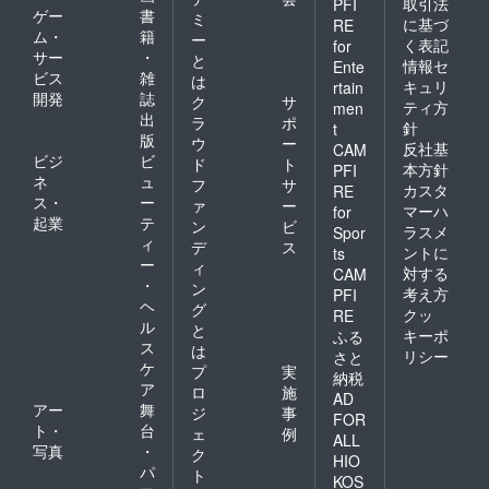
取引法
PFI
ジット
グクレ
す。 ※
ゲー
書
ミ
に基づ
RE
映像に
ジット
支援
ム・
籍
ー
く表記
for
掲載 ※
映像に
時、必
サー
・
と
上映前
掲載 ※
ず備考
情報セ
Ente
ビス
雑
は
に巨大
上映前
欄にご
キュリ
rtain
開発
誌
スク
に巨大
希望の
ク
サ
ティ方
men
リーン
スク
お名前
出
ラ
ポ
針
t
にお名
リーン
をご記
版
ウ
ー
反社基
CAM
前がな
にお名
入くだ
ビジ
ビ
ド
ト
がれま
前がな
さい。
本方針
PFI
ネ
ュ
フ
サ
す。 ※
がれま
※ 掲載
カスタ
RE
ス・
ー
こちら
す。 ※
不要の
ァ
ー
マーハ
for
からの
こちら
方は、
起業
テ
ン
ビ
ラスメ
Spor
メール
からの
リター
ィ
デ
ス
ントに
ts
に記入
メール
ン返信
ー
ィ
対する
がない
に記入
メール
CAM
・
ン
場合は
がない
でお知
考え方
PFI
ヘ
掲載不
場合は
らせく
グ
クッ
RE
要とさ
掲載不
ださ
ル
と
キーポ
ふる
せてい
要とさ
い。 ■
ス
は
リシー
さと
ただき
せてい
上映前
ケ
プ
実
納税
ます。
ただき
のオー
ア
ロ
施
★全リ
ます。
プニン
AD
アー
舞
ジ
事
ターン
★全リ
グクレ
FOR
ト・
台
「上乗
ターン
ジット
ェ
例
ALL
せ支
「上乗
映像に
写真
・
ク
HIO
援」が
せ支
掲載 ※
パ
ト
KOS
可能で
援」が
上映前