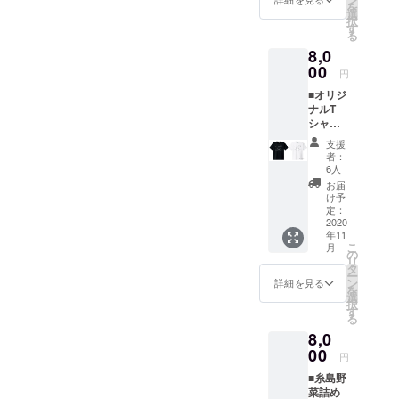
を
■オリジ
ター来
選
前がな
択
ナルス
客時に
す
がれま
る
テッ
オリジ
す。 ※
8,0
カーご
ナルス
こちら
提供 ※
00
テッ
からの
円
白黒1枚
カーご
メール
■オリジ
づつ ■
提供 ※
に記入
ナルT
お礼の
ロゴ
がない
シャツ
メッ
マーク
場合は
※
セージ
のオリ
掲載不
支援
Forest
※ 主催
ジナル
要とさ
者：
Night
者より
ステッ
6人
せてい
Driveオ
感謝の
カー ■
ただき
お届
リジナ
メッ
お礼の
け予
ます。
ルTシャ
セージ
定：
メッ
★全リ
ツ ※ デ
2020
をお送
セージ
ターン
年11
ザイン
りいた
※ 主催
「上乗
こ
月
は A、B
しま
の
者より
せ支
リ
の2種
す。 ■
タ
感謝の
援」が
ー
類 色
公式HP
ン
メッ
詳細を見る
可能で
を
は白、
にお名
選
セージ
す。
択
黒の２
前を掲
す
をお送
る
色、
載 ※ 公
りいた
8,0
サイズ
式HPに
しま
はS、
00
お名前
す。 ■
円
M、Lか
を掲載
公式HP
■糸島野
らお選
させて
にお名
菜詰め
びくだ
いただ
前を掲