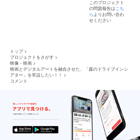
このプロジェクト
リター
お名前
用いた
でご利
ンサー
せ支
「上乗
がない
の問題報告は
こち
ン返信
をご記
だける
用いた
タグ掲
援」が
せ支
場合は
メール
入くだ
シア
だける
載 ※公
ら
よりお問い合わ
可能で
援」が
掲載不
でお知
さい。
ターチ
シア
式ホー
す。
可能で
せください
要とさ
らせく
※ 掲載
ケット
ターチ
ムペー
す。
せてい
ださ
不要の
です。
ケット
ジにス
ただき
い。 ■
方は、
※同日に
です。
ポン
ます。
上映前
リター
複数車
※同日に
サーで
■上映前
のオー
ン返信
両での
複数車
リンク
のオー
プニン
メール
ご利用
両での
タグを
プニン
トップ
>
グクレ
でお知
も複数
ご利用
貼り付
グクレ
プロジェクトをさがす
>
ジット
らせく
日１車
も複数
けま
ジット
映像・映画
>
映像に
ださ
両での
日１車
す。 ■
映像に
掲載 ※
い。 ■
ご利用
両での
上映チ
映画とデジタルアートを融合させた、「森のドライブインシ
掲載 ※
上映前
上映前
も可能
ご利用
ケット
アター」を常設したい！！
>
上映前
に巨大
のオー
です。
も可能
３回分
に巨大
コメント
スク
プニン
※車両に
です。
＆ポッ
スク
リーン
グクレ
乗って
※車両に
プコー
リーン
にお名
ジット
いる人
乗って
ンとお
にお名
前がな
映像に
数分の
いる人
飲み物
前がな
がれま
掲載 ※
ポップ
数分の
ご提供
がれま
す。 ※
上映前
コーン
ポップ
※１車輛
す。 ※
こちら
に巨大
とお飲
コーン
4名様ま
支援
からの
スク
み物
とお飲
でご利
時、必
メール
リーン
（ソフ
み物
用いた
ず備考
に記入
にお名
トドリ
（ソフ
だける
欄にご
がない
前がな
ンク）
トドリ
シア
希望の
場合は
がれま
をご提
ンク）
ターチ
お名前