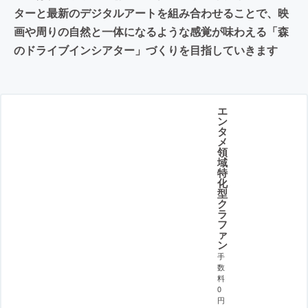
ターと最新のデジタルアートを組み合わせることで、映
画や周りの自然と一体になるような感覚が味わえる「森
のドライブインシアター」づくりを目指していきます
エ
ン
タ
メ
領
域
特
化
型
ク
ラ
フ
ァ
ン
手
数
料
0
円