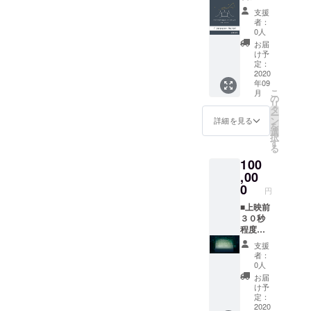
を掲載
せてい
リーパ
で同乗
ルーメ
ど呼ん
させて
支援
ただき
スチ
可） ※
ンは１
だりも
者：
いただ
ます。
ケット
シア
台にな
0人
できま
きま
★全リ
（法
ターの
りま
す。 ※
お届
す。 ※
ターン
人） ※
グラン
す。そ
け予
のむな
支援
「上乗
開催期
ドオー
定：
れ以外
ら泊ま
時、必
せ支
間中の
2020
プンが
の各種
りたい
ず備考
援」が
年09
フリー
10月の
プロ
んだと
欄にご
可能で
こ
月
パスチ
場合
の
ジェク
いう方
希望の
す。
リ
ケット
は、リ
タ
ターは
には、
お名前
ー
です。
ターン
ン
使用で
詳細を見る
ラン風
をご記
を
※法人購
スター
選
きます
運営
入くだ
択
入の場
トが10
す
のでご
シェア
さい。
る
合は、
月にず
相談く
ハウス
※ 掲載
100
社員の
れま
ださ
で宿泊
不要の
方やそ
,00
す。 ※
い。
できま
方は、
のご家
予約状
0
10000
す。 ※
リター
円
族利用
況によ
ルーメ
逆に、
ン返信
無料。
■上映前
りご希
ン以外
前原
メール
（1車両
３０秒
望日が
は複数
じゃな
でお知
最大4名
程度の
予約で
台必要
いほう
らせく
まで同
CM上
きない
な場合
が良い
ださ
支援
乗可 / ご
映 ※
可能性
もご相
という
者：
い。 ■
来場時
上映前
もあり
談でき
0人
方は、
上映前
には必
にCM広
ます。
ます。
下田
お届
のオー
ず、社
告を放
■公式
※上映の
け予
カーに
プニン
員証や
送しま
ホーム
定：
オペ
て他も
グクレ
名刺な
す。 ※
2020
ページ
レー
ご案内