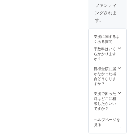
セージ
お礼の
度。 ■
送しま
ク３回
のオー
上映前
ファンディ
づつ ■
をお送
メッ
公式
す。 ■
程度。
プニン
のオー
お礼の
ングされま
りいた
セージ
ホーム
公式
その後
グクレ
プニン
メッ
しま
※ 主催
ページ
ホーム
納品。
ジット
グクレ
す。
セージ
す。 ■
者より
にスポ
ページ
※１５秒
映像に
ジット
※ 主催
公式HP
感謝の
ンサー
にスポ
から３
掲載 ※
映像に
者より
にお名
メッ
タグ掲
ンサー
０秒程
上映前
掲載 ※
感謝の
支援に関するよ
前を掲
セージ
載 公式
タグ掲
度。 ※
に巨大
上映前
メッ
くある質問
載 ※ 公
をお送
ホーム
載 公式
ランハ
スク
に巨大
セージ
式HPに
りいた
ページ
ホーム
ンシャ
リーン
手数料はいく
スク
をお送
お名前
しま
にスポ
ページ
HP →
にお名
らかかります
リーン
りいた
を掲載
す。 ■
ンサー
にスポ
http://ru
前がな
か？
にお名
しま
させて
公式HP
でリン
ンサー
n-
がれま
前がな
す。 ■
いただ
にお名
クタグ
でリン
hun.co.j
す。 ※
目標金額に届
がれま
公式HP
きま
前を掲
を貼り
クタグ
p ■上映
こちら
かなかった場
す。 ※
にお名
す。 ※
載 ※ 公
付けま
を貼り
前３０
からの
合どうなりま
こちら
前を掲
支援
式HPに
す。 ■
付けま
秒程度
メール
すか？
からの
載 ※ 公
時、必
お名前
上映チ
す。 ■
のCM上
に記入
メール
式HPに
ず備考
を掲載
ケット
上映チ
映 ※
がない
支援で困った
に記入
お名前
欄にご
させて
３回分
ケット
上映前
場合は
時はどこに相
がない
を掲載
希望の
いただ
＆ポッ
３回分
にCM広
掲載不
談したらいい
場合は
させて
お名前
きま
プコー
＆ポッ
告を放
要とさ
ですか？
掲載不
いただ
をご記
す。 ※
ンとお
プコー
送しま
せてい
要とさ
きま
入くだ
支援
飲み物
ンとお
す。 ■
ただき
せてい
す。 ※
ヘルプページを
さい。
時、必
ご提供
飲み物
公式
ます。
ただき
こちら
見る
※ 掲載
ず備考
※１車輛
ご提供
ホーム
★全リ
ます。
からの
不要の
欄にご
4名様ま
※１車輛
ページ
ターン
★全リ
メール
方は、
希望の
でご利
4名様ま
にスポ
「上乗
ターン
に記入