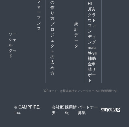
フ
の
す。
可能で
に巨大
HI
ォ
作
す。
スク
JFA
ー
リーン
り
クラ
にお名
マ
方
ウド
前がな
ン
プ
統
ファ
がれま
ス
ロ
計
す。 ※
ン
ソー
ジ
デ
こちら
ディ
シャ
からの
ェ
ー
ング
メール
ル
ク
タ
mac
に記入
グッ
ト
hi-ya
がない
ド
の
補助
場合は
広
掲載不
金申
め
要とさ
請サ
せてい
方
ポー
ただき
ト
ます。
★全リ
ターン
「QRコード」は株式会社デンソーウェーブの登録商標です。
「上乗
せ支
援」が
© CAMPFIRE,
会社概
採用情
パートナー
可能で
Inc.
要
報
募集
す。