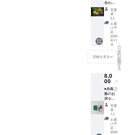
合わせ
さい。
きま
載 ※ 公
セット
■オリジ
す。 ※
式HPに
支援
※ 糸島
ナルス
支援
お名前
者：
の直売
テッ
時、必
2人
を掲載
所から
カーご
ず備考
させて
お届
野菜詰
提供 ※
欄にご
け予
いただ
め合わ
白黒1枚
定：
希望の
きま
せセッ
2020
づつ ■
お名前
す。 ※
年11
トを配
お礼の
をご記
支援
こ
月
送しま
メッ
の
入くだ
時、必
リ
す。 ※
セージ
タ
さい。
ず備考
ー
内容は
※ 主催
ン
※ 掲載
詳細を見る
欄にご
を
時期に
者より
選
不要の
希望の
択
よって
感謝の
す
方は、
お名前
る
異なり
メッ
リター
をご記
8,0
ます。
セージ
ン返信
入くだ
※ ８品
00
をお送
メール
さい。
円
程度を
りいた
でお知
※ 掲載
■糸島ご
予定し
しま
らせく
不要の
飯のお
ており
す。 ■
ださ
方は、
供セッ
ます。
公式HP
い。 ■
リター
ト ※
■オリジ
にお名
上映前
ン返信
支援
セット
ナルス
前を掲
のオー
者：
メール
内容 山
テッ
載 ※ 公
1人
プニン
でお知
下商店/
カーご
式HPに
グクレ
お届
らせく
いとし
提供 ※
お名前
け予
ジット
ださ
ま干し
白黒1枚
定：
を掲載
映像に
い。 ■
わかめ×
2020
づつ ■
させて
掲載 ※
上映前