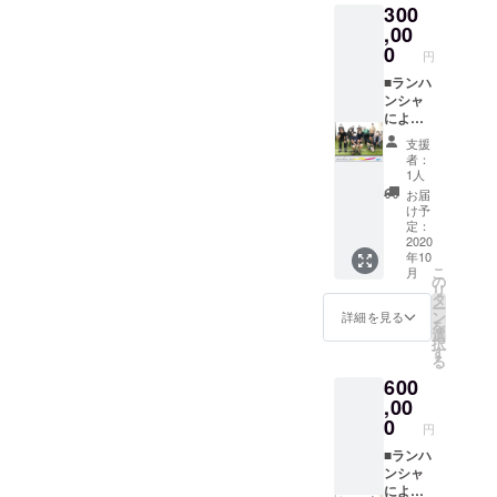
す。
300
予約で
ポン
やいえ
トドリ
輸送す
ンタ
きない
サーで
なかっ
,00
ンク）
る場合
カーお
可能性
リンク
たこと
をご提
0
は別途
貸しで
円
もあり
タグを
などの
供いた
送料が
きま
ます。
貼り付
映像を
■ランハ
しま
必要に
す。
■公式
けま
ながし
ンシャ
す。 ■
なりま
（ガソ
ホーム
す。 ■
ません
による
オリジ
す。 ※
リン代
ページ
上映チ
か？ ※
CM制
ナルス
福岡市
こちら
支援
にスポ
ケット
簡単な
作。
テッ
内であ
でもち
者：
ンサー
３回分
ネット
（写真
カーご
れば無
1人
ます）
タグ掲
＆ポッ
打ちあ
やテキ
提供 ※
料でお
※なんな
お届
載 公
プコー
わせ
スト使
白黒1枚
届けい
け予
ら、飯
式ホー
ンとお
後、写
用）
づつ ■
定：
たしま
とかい
ムペー
飲み物
真や文
※zoom
2020
お礼の
す。 ■
きたく
年10
ジにス
ご提供
章など
による
メッ
お礼の
ないか
こ
月
ポン
※１車輛
を送っ
事前う
セージ
の
メッ
ら、ラ
リ
サーで
4名様ま
ていた
ちわせ
※ 主催
タ
セージ
ン風で
ー
リンク
でご利
だけれ
（１回
者より
ン
※ 主催
詳細を見る
映像つ
を
タグを
用いた
ばこち
程
感謝の
選
者より
くって
択
貼り付
だける
らで制
度）。
メッ
す
感謝の
よ、で
る
けま
シア
作いた
※提供さ
セージ
メッ
もいい
600
す。 ■
ターチ
します
れた写
をお送
セージ
です。
ポップ
ケット
のでご
真と文
,00
りいた
をお送
（たぶ
コーン
です。
相談く
字情報
しま
0
りいた
ん、簡
円
とお飲
※同日に
ださ
のみで
す。 ■
しま
単なタ
み物ご
複数車
い。
制作。
■ランハ
公式HP
す。 ■
イトル
提供 ※
両での
（複雑
※映像は
ンシャ
にお名
公式HP
くらい
車両に
ご利用
な映像
弊社
による
前を掲
にお名
なら作