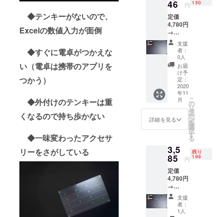
46
い。 ※
150
円
選択の
◆テンキーがないので、
定価
お間違
4,780円
いには
Excelの数値入力が面倒
→
ご対応
3,346円
できか
支援
（税・
ねます
者：
◆すぐに電卓がつかえな
送料
ので、
0人
込） 配
い（電卓は携帯のアプリを
再度ご
お届
送時
確認を
け予
期：
つかう）
定：
お願い
2020年
2020
致しま
年11
11月
す。 ※
こ
月
◆外付けのテンキーは重
【内
の
製造状
リ
容】
タ
況等で
くなるので持ち歩かない
ー
■Nums
ン
配達遅
詳細を見る
を
× 1個 ※
選
延が想
択
対応機
す
定され
◆一味変わったアクセサ
る
種をお
る場合
3,5
選びく
が発生
リーをさがしている
残り
ださ
85
199
した場
円
い。 ※
合は、
定価
選択の
活動報
4,780円
お間違
告にて
→
いには
状況詳
3,580円
ご対応
細をお
支援
（税・
できか
知らせ
者：
送料
ねます
1人
いたし