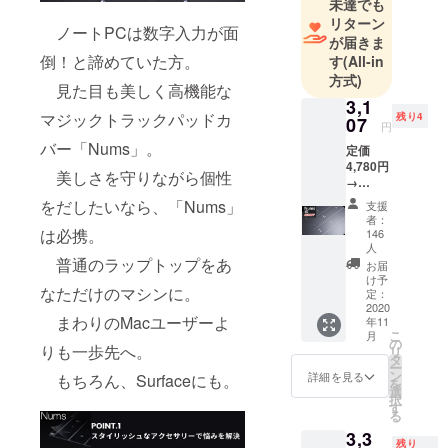
未達でも
る「ワクワ
リターン
ノートPCは数字入力が面
ク・ドキド
が届きま
キ」とした
倒！と諦めていた方。
す
(All-in
感情価値を
方式)
見た目も美しく高機能な
大切にして
3,1
マジックトラックパッドカ
残り4
います。世
07
円
界中から商
バー「Nums」。
定価
品を発掘
4,780円
美しさを守りながら個性
→
し、みなさ
3,107円
をだしたいなら、「Nums」
支援
まの生活に
（税・
者：
送料
「ときめ
は必携。
146
込） 配
人
き」をお届
送時
普通のラップトップをあ
お届
けします。
期：
け予
なただけのマシンに。
2020年
定：
2020
11月
まわりのMacユーザーよ
年11
【内
こ
月
容】
の
りも一歩先へ。
リ
■Nums
タ
ー
× 1個 ※
ン
詳細を見る
もちろん、Surfaceにも。
を
対応機
選
択
種をお
す
る
選びく
3,3
ださ
残り