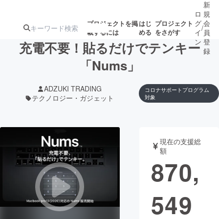
新
ロ
規
グ
会
プロジェクトを掲
はじ
プロジェクト
/
載するには
める
をさがす
イ
員
ン
登
充電不要！貼るだけでテンキー
録
「Nums」
人気のプロ
注目のリ
注目の新着プロ
募集終了が近いプ
もうすぐ公開
ADZUKI TRADING
コロナサポートプログラム
ジェクト
ターン
ジェクト
ロジェクト
されます
テクノロジー・ガジェット
対象
アート・写真
音楽
現在の支援総
額
テクノロジー・ガジェット
ゲーム・サ
870,
映像・映画
書籍・雑誌
549
ビジネス・起業
チャレンジ