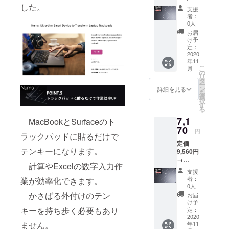
インチ
はト
000xx
円
した。
ご対応
状況詳
（2018
ラック
支援
、指紋
（税・
できか
細をお
）にな
者：
パッド
認証付
送料
ねます
知らせ
0人
りま
サイズ
タイプ
込） 配
ので、
いたし
す。
お届
が異な
（GK3-
送時
再度ご
ます。
け予
※2：
るた
00019
期：
確認を
定：
【対応
Surface
め、現
）では
2020年
2020
お願い
機種選
book2
時点で
ご利用
年11
11月
致しま
択時の
、
は対応
こ
できま
月
【内
す。 ※
の
注意事
Surface
モデル
リ
せん。
容】
製造状
タ
項】
laptop2
はあり
ー
■Nums
況によ
ン
※1：
詳細を見る
、
ませ
を
× 2個 ※
り出荷
選
Macboo
Surface
ん。
択
対応機
時期が
す
kAir202
Pro7に
※3：
る
種を2個
遅れる
0に適応
まで対
Surface
7,1
お選び
MacBookとSurfaceのト
場合な
するモ
応して
proにつ
くださ
70
ど、活
デル
いま
円
いては
ラックパッドに貼るだけで
い。 ※
動報告
は、
す。
タイプ
定価
選択の
にて状
MacBo
Surface
カバー
テンキーになります。
9,560円
お間違
況詳細
okAir13
laptop3
型番
→
いには
をお知
インチ
はト
計算やExcelの数字入力作
RD2-
7,170円
ご対応
らせい
（2018
ラック
支援
000xx
（税・
できか
たしま
）にな
者：
業が効率化できます。
パッド
、指紋
送料
ねます
す。
0人
りま
サイズ
認証付
込） 配
ので、
かさばる外付けのテン
【対応
す。
お届
が異な
タイプ
送時
再度ご
機種選
け予
※2：
るた
（GK3-
期：
キーを持ち歩く必要もあり
確認を
定：
択時の
Surface
め、現
00019
2020年
2020
お願い
注意事
book2
時点で
）では
ません。
年11
11月
致しま
項】
、