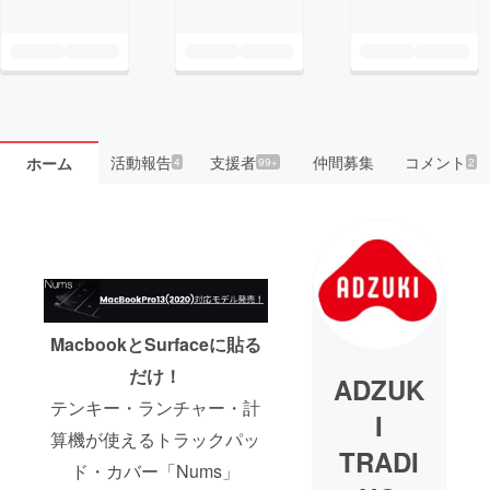
活動報告
支援者
仲間募集
コメント
ホーム
4
99+
2
MacbookとSurfaceに貼る
だけ！
ADZUK
テンキー・ランチャー・計
I
算機が使えるトラックパッ
TRADI
ド・カバー「Nums」