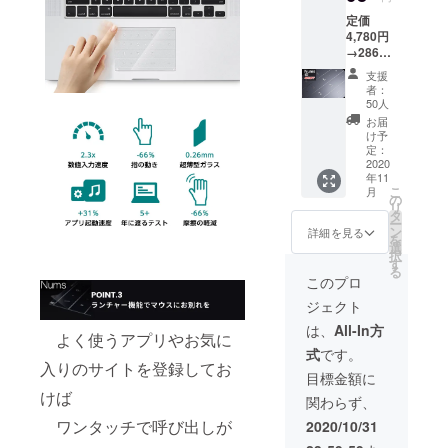
い。 ※
動報告
okAir13
laptop3
タイプ
定価
選択の
にて状
インチ
はト
カバー
4,780円
お間違
況詳細
（2018
ラック
型番
→2868
いには
をお知
）にな
パッド
RD2-
円
ご対応
らせい
りま
サイズ
支援
000xx
（税・
できか
たしま
す。
者：
が異な
、指紋
送料
ねます
す。
50人
※2：
るた
認証付
込） 配
ので、
【対応
Surface
お届
め、現
タイプ
送時
再度ご
機種選
け予
book2
時点で
（GK3-
期：
確認を
定：
択時の
、
は対応
00019
2020年
2020
お願い
注意事
Surface
モデル
）では
年11
11月
致しま
項】
laptop2
はあり
ご利用
こ
月
【内
す。 ※
の
※1：
、
ませ
できま
リ
容】
製造状
タ
Macboo
Surface
ん。
せん。
ー
■Nums
況等で
ン
kAir202
詳細を見る
Pro7に
※3：
を
× 1個 ※
配達遅
選
0に適応
まで対
Surface
択
対応機
延が想
す
するモ
応して
proにつ
る
種をお
定され
デル
このプロ
いま
いては
選びく
る場合
は、
す。
タイプ
ジェクト
ださ
が発生
MacBo
Surface
カバー
い。 ※
した場
okAir13
は、
All-In方
laptop3
型番
よく使うアプリやお気に
選択の
合は、
インチ
はト
RD2-
式
です。
お間違
活動報
（2018
ラック
000xx
入りのサイトを登録してお
いには
告にて
）にな
目標金額に
パッド
、指紋
ご対応
状況詳
りま
サイズ
けば
認証付
関わらず、
できか
細をお
す。
が異な
タイプ
ねます
知らせ
ワンタッチで呼び出しが
※2：
2020/10/31
るた
（GK3-
ので、
いたし
Surface
め、現
00019