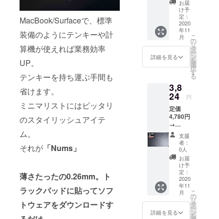
込） 配
ので、
ます。
お届
送時
再度ご
け予
【対応
期：
確認を
定：
機種選
MacBook/Surfaceで、標準
2020年
2020
お願い
択時の
年11
11月
致しま
装備のようにテンキーや計
注意事
こ
月
【内
す。 ※
の
項】
リ
容】
算機が使えれば業務効率
製造状
タ
※1：
ー
■Nums
況等で
ン
詳細を見る
Macboo
を
UP。
× 1個 ※
配達遅
選
kAir202
択
対応機
延が想
す
0に適応
テンキーを持ち運ぶ手間も
る
種をお
定され
するモ
3,8
選びく
る場合
デル
省けます。
ださ
24
が発生
は、
円
い。 ※
した場
ミニマリストにはピッタリ
MacBo
定価
選択の
合は、
okAir13
4,780円
お間違
のスタイリッシュアイテ
活動報
インチ
→
いには
告にて
（2018
3,824円
ム。
ご対応
状況詳
）にな
支援
（税・
できか
細をお
者：
りま
それが
「Nums」
送料
ねます
知らせ
0人
す。
込） 配
ので、
いたし
お届
※2：
送時
再度ご
ます。
け予
Surface
期：
確認を
定：
【対応
薄さたったの0.26mm。ト
book2
2020年
2020
お願い
機種選
、
年11
11月
致しま
択時の
ラックパッドに貼ってソフ
Surface
こ
月
【内
す。 ※
の
注意事
laptop2
リ
容】
トウェアをダウンロードす
製造状
タ
項】
、
ー
■Nums
況等で
ン
※1：
詳細を見る
Surface
を
るだけ。
× 1個 ※