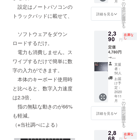
は対応
ご利用
こ
月
【内
す。 ※
の
※1：
Surface
モデル
できま
設定はノートパソコンの
リ
容】
製造状
タ
Macboo
laptop2
はあり
せん。
ー
■Nums
況によ
ン
kAir202
詳細を見る
、
トラックパッドに載せて、
ませ
を
× 2個 ※
り出荷
選
0に適応
Surface
ん。
択
対応機
時期が
す
するモ
Pro7に
※3：
る
種を2個
遅れる
デル
まで対
Surface
2,3
お選び
ソフトウェアをダウン
場合な
は、
応して
proにつ
在庫な
くださ
90
ど、活
し
MacBo
いま
円
いては
ロードするだけ。
い。 ※
動報告
okAir13
す。
タイプ
定価
選択の
にて状
インチ
Surface
カバー
電力も消費しません。ス
4,780円
お間違
況詳細
（2018
laptop3
型番
→
いには
をお知
）にな
はト
RD2-
ワイプするだけで簡単に数
2,390円
ご対応
らせい
りま
ラック
支援
000xx
（税・
できか
たしま
す。
者：
字の入力ができます。
パッド
、指紋
送料
ねます
す。
50人
※2：
サイズ
認証付
込） 配
ので、
【対応
本体のキーボード使用時
Surface
お届
が異な
タイプ
送時
再度ご
機種選
け予
book2
るた
（GK3-
期：
と比べると、数字入力速度
確認を
定：
択時の
、
め、現
00019
2020年
2020
お願い
注意事
Surface
時点で
）では
年11
は2.3倍、
11月
致しま
項】
laptop2
は対応
ご利用
こ
月
【内
す。 ※
の
※1：
、
モデル
できま
リ
指の無駄な動きのが66%
容】
製造状
タ
Macboo
Surface
はあり
せん。
ー
■Nums
況によ
ン
kAir202
詳細を見る
Pro7に
ませ
も軽減。
を
× 1個 ※
り出荷
選
0に適応
まで対
ん。
択
対応機
時期が
す
するモ
（※当社調べによる）
応して
※3：
る
種をお
遅れる
デル
いま
Surface
2,8
選びく
場合な
は、
す。
proにつ
在庫な
ださ
68
ど、活
し
MacBo
Surface
円
いては