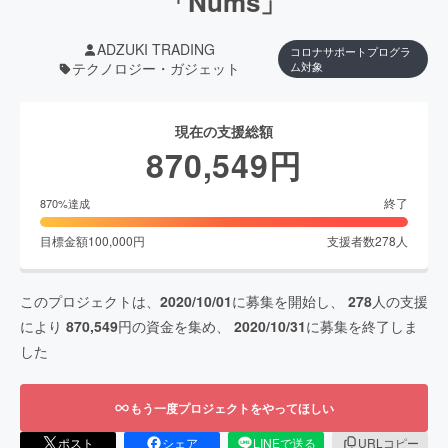
「Nums」
ADZUKI TRADING
コロナサポートプログラ
テクノロジー・ガジェット
ム対象
現在の支援総額
870,549
円
終了
870
%達成
目標金額
100,000
円
支援者数
278
人
このプロジェクトは、
2020/10/01
に募集を開始し、
278
人の支援
により
870,549
円の資金を集め、
2020/10/31
に募集を終了しま
した
もう一度プロジェクトをやってほしい
ポスト
シェア
LINEで送る
URLコピー