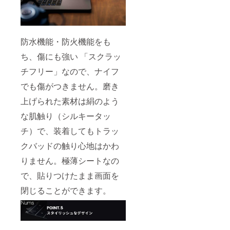
ラック
000xx
パッド
、指紋
サイズ
認証付
が異な
タイプ
るた
（GK3-
防水機能・防火機能をも
め、現
00019
時点で
）では
ち、傷にも強い 「スクラッ
は対応
ご利用
モデル
できま
チフリー」なので、ナイフ
はあり
せん。
ませ
でも傷がつきません。磨き
ん。
上げられた素材は絹のよう
※3：
Surface
な肌触り（シルキータッ
proにつ
いては
チ）で、装着してもトラッ
タイプ
カバー
クバッドの触り心地はかわ
型番
RD2-
りません。極薄シートなの
000xx
で、貼りつけたまま画面を
、指紋
認証付
閉じることができます。
タイプ
（GK3-
00019
）では
ご利用