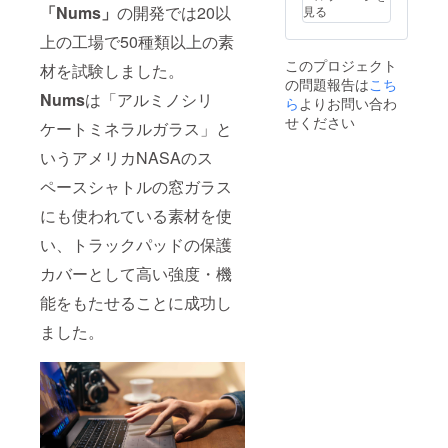
kAir202
Pro7に
proにつ
「Nums」
の開発では20以
見る
0に適応
まで対
いては
するモ
応して
上の工場で50種類以上の素
タイプ
デル
いま
カバー
このプロジェクト
材を試験しました。
は、
す。
型番
の問題報告は
こち
MacBo
Surface
RD2-
Nums
は「アルミノシリ
okAir13
ら
よりお問い合わ
laptop3
000xx
インチ
はト
、指紋
せください
ケートミネラルガラス」と
（2018
ラック
認証付
）にな
パッド
タイプ
いうアメリカNASAのス
りま
サイズ
（GK3-
す。
が異な
ペースシャトルの窓ガラス
00019
※2：
るた
）では
Surface
にも使われている素材を使
め、現
ご利用
book2
時点で
できま
い、トラックパッドの保護
、
は対応
せん。
Surface
モデル
カバーとして高い強度・機
laptop2
はあり
、
ませ
能をもたせることに成功し
Surface
ん。
Pro7に
※3：
ました。
まで対
Surface
応して
proにつ
いま
いては
す。
タイプ
Surface
カバー
laptop3
型番
はト
RD2-