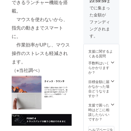
23:59:59
ま
再度ご
できるランチャー機能を搭
ます。
book2
時点で
）では
確認を
【対応
、
でに集まっ
は対応
ご利用
載。
お願い
機種選
Surface
モデル
できま
た金額が
致しま
択時の
laptop2
はあり
せん。
マウスを使わないから、
す。 ※
注意事
、
ファンディ
ませ
製造状
項】
Surface
ん。
指先の動きまでスマート
ングされま
況等で
※1：
Pro7に
※3：
配達遅
Macboo
まで対
に。
す。
Surface
延が想
kAir202
応して
proにつ
定され
作業効率がUPし、マウス
0に適応
いま
いては
る場合
するモ
す。
タイプ
支援に関するよ
操作のストレスも軽減され
が発生
デル
Surface
カバー
くある質問
した場
は、
laptop3
型番
ます。
合は、
MacBo
手数料はいく
はト
RD2-
活動報
okAir13
らかかります
ラック
000xx
（※当社調べ）
告にて
インチ
か？
パッド
、指紋
状況詳
（2018
サイズ
認証付
細をお
）にな
目標金額に届
が異な
タイプ
知らせ
りま
かなかった場
るた
（GK3-
いたし
す。
合どうなりま
め、現
00019
ます。
※2：
すか？
時点で
）では
【対応
Surface
は対応
ご利用
機種選
book2
支援で困った
モデル
できま
択時の
、
時はどこに相
はあり
せん。
注意事
Surface
談したらいい
ませ
項】
laptop2
ですか？
ん。
※1：
、
※3：
Macboo
Surface
Surface
ヘルプページを