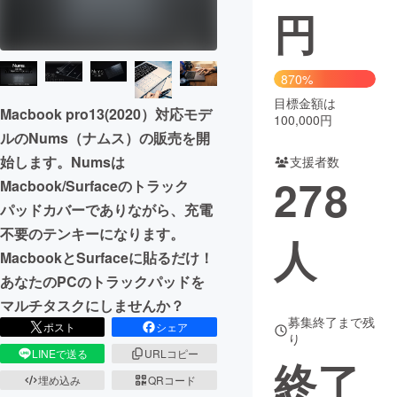
円
まちづくり・地域活性化
870%
CAMPFIRE for Social Good
CAMPFIRE Creation
目標金額は
Macbook pro13(2020）対応モデ
CAMPFIREふるさと納税
machi-ya
コミュニティ
100,000円
ルのNums（ナムス）の販売を開
始します。Numsは
支援者数
278
Macbook/Surfaceのトラック
パッドカバーでありながら、充電
不要のテンキーになります。
人
MacbookとSurfaceに貼るだけ！
あなたのPCのトラックパッドを
マルチタスクにしませんか？
募集終了まで残
ポスト
シェア
り
LINEで送る
URLコピー
終了
埋め込み
QRコード