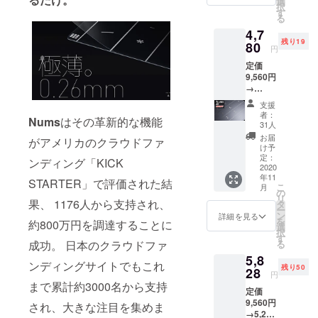
配達遅
選
Macboo
Pro7に
択
対応機
延が想
す
kAir202
まで対
る
種をお
定され
0に適応
応して
4,7
選びく
る場合
するモ
いま
残り19
ださ
80
が発生
デル
円
す。
い。 ※
した場
は、
Surface
定価
選択の
合は、
MacBo
laptop3
9,560円
お間違
活動報
okAir13
はト
→
いには
告にて
インチ
ラック
4,780円
ご対応
状況詳
（2018
支援
パッド
（税・
できか
細をお
）にな
者：
サイズ
Nums
はその革新的な機能
送料
ねます
知らせ
31人
りま
が異な
込） 配
ので、
いたし
す。
お届
がアメリカのクラウドファ
るた
送時
再度ご
ます。
け予
※2：
め、現
期：
確認を
定：
【対応
Surface
ンディング「KICK
時点で
2020年
2020
お願い
機種選
book2
は対応
年11
11月
致しま
STARTER」で評価された結
択時の
、
モデル
こ
月
【内
す。 ※
の
注意事
Surface
はあり
リ
容】
果、 1176人から支持され、
製造状
タ
項】
laptop2
ませ
ー
■Nums
況等で
ン
※1：
詳細を見る
、
ん。
を
約800万円を調達することに
× 2個 ※
配達遅
選
Macboo
Surface
※3：
択
対応機
延が想
す
kAir202
Pro7に
Surface
成功。 日本のクラウドファ
る
種を2個
定され
0に適応
まで対
proにつ
5,8
お選び
る場合
するモ
応して
ンディングサイトでもこれ
いては
残り50
くださ
28
が発生
デル
いま
円
タイプ
い。 ※
した場
は、
まで累計約3000名から支持
す。
カバー
定価
選択の
合は、
MacBo
Surface
型番
9,560円
お間違
され、大きな注目を集めま
活動報
okAir13
laptop3
RD2-
→5,258
いには
告にて