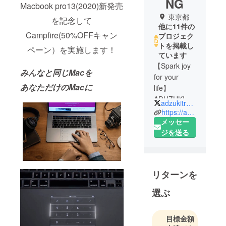
NG
Macbook pro13(2020)新発売
東京都
を記念して
他に11件の
Campfire(50%OFFキャン
プロジェク
トを掲載し
ペーン）を実施します！
ています
【Spark joy
みんなと同じMacを
for your
あなただけのMacに
life】
ADUZUKI
adzukitrading
TRADING（
https://adzukitrading.com
アズキト
メッセー
レーディン
ジを送る
グ）は、ア
イテムの機
能面のみな
リターンを
らず、アイ
テムの「ユ
選ぶ
ニークさ、
斬新さ」な
目標金額
どから感じ