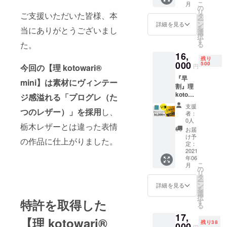
の制作では
こ
月
18,000
の
リ
デジタル図
円（税
ご支援いただいた皆様、本
タ
ー
込）の
面化とロゴ
ン
詳細を見る
を
当にありがとうございまし
3,000円
選
マークデザ
択
OFF］ ※
す
た。
る
インを担当
色の組
16,
み合わ
残り
せは6種
000
500
円
今回の【理 kotowari®
澤田 直樹
類から
『早
お選び
（革職人 兼
mini】は素材にヴィンテー
割』理
いただ
デザイ
kotowa
けま
ジ感溢れる「プログレ（た
ナー）
ri®
す。 ※
支援
mini（
つのレザー）」を採用
し、
消費
東京工業大
者：
全6色か
税・送
0人
学大学院理
栃木レザーとは違った表情
ら1つ選
料込
お届
択）
工学研究科
（発送
け予
の作品に仕上がりました。
［一般
はク
定：
原子核工学
販売予
2021
リック
専攻修了
年06
定価格
ポス
こ
月
18,000
ト） ＜
（修士）
の
リ
円（税
ご注意
タ
レザーソム
ー
込）の
＞ ※皆
ン
詳細を見る
を
リエ
2,000円
様の応
選
択
OFF］ ※
援購入
特許を取得した
す
【kotowari®
る
色の組
により
】シリーズ
17,
み合わ
量産効
【理 kotowari®
残り38
せは6種
の制作では
000
率が向
円