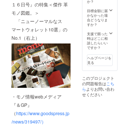
率が向
か？
でご了
る可能
１６日号』の特集＜傑作 革
上した
承くだ
性もご
場合、
目標金額に届
さい。
ざいま
モノ図鑑。＞
正規販
かなかった場
＜ご注
す。ご
売価格
合どうなりま
意＞ ※
「ニューノーマルなス
了承く
が販売
すか？
皆様の
ださ
予定価
マートウォレット10選」の
応援購
い。 ※
格より
支援で困った
入によ
ご注文
No.1（右上）
下がる
時はどこに相
り量産
状況、
可能性
談したらいい
効率が
使用部
もござ
ですか？
向上し
材の供
いま
た場
給状
す。 ※
合、正
況、製
ヘルプページを
デザイ
規販売
造工程
見る
ン・仕
価格が
上の都
様は変
販売予
合等に
更にな
定価格
より出
このプロジェクト
る可能
より下
荷時期
の問題報告は
こち
性もご
がる可
が遅れ
ら
よりお問い合わ
ざいま
能性も
る場合
す。ご
ござい
せください
があり
・モノ情報webメディア
了承く
ます。
ます。
ださ
※デザイ
＜発送
『＆GP』
い。 ※
ン・仕
につい
ご注文
様は変
（
https://www.goodspress.jp
て＞ ・
状況、
更にな
2021年
/news/319497/）
使用部
る可能
3月下旬
材の供
性もご
以降、