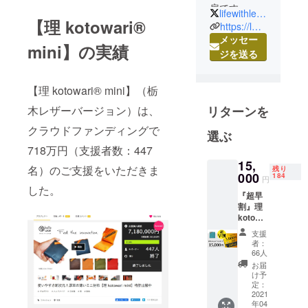
房です。
lifewithleather
【理 kotowari®
『心を動か
https://lwl.jp
すモノづく
メッセー
mini】の実績
り』をポリ
ジを送る
シーに革製
品の創作を
【理 kotowari® mini】（栃
していま
木レザーバージョン）は、
リターンを
す。
クラウドファンディングで
選ぶ
澤田 治美
718万円（支援者数：447
（代表 兼 デ
15,
名）のご支援をいただきま
残り
ザイナー）
000
184
円
した。
千葉大学工
『超早
学部工業意
割』理
kotowa
匠科卒業
ri®
支援
（学士）
mini（
者：
レザーソム
全6色か
66人
ら1つ選
リエ
お届
択）
け予
【kotowari®
［一般
定：
販売予
2021
】シリーズ
年04
定価格