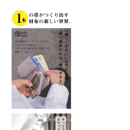
順次発
送いた
しま
す。