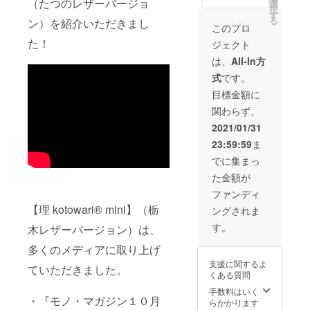
（たつのレザーバージョ
OFF］ ※
選
分、そ
できま
があり
択
色の組
す
れぞれ
せんの
ます。
る
ン）を紹介いただきまし
み合わ
にご希
このプロ
でご了
＜発送
せは6種
望の2文
承くだ
につい
た！
ジェクト
類から
字のイ
さい。
て＞ ・
お選び
ニシャ
は、
All-In方
＜ご注
2021年
いただ
ルを
意＞ ※
6月下旬
式
です。
けま
［備考
皆様の
以降、
す。 ※
欄］に
目標金額に
応援購
お申込
消費
ご記載
入によ
み順に
関わらず、
税・送
くださ
り量産
順次発
料込
い
2021/01/31
効率が
送いた
（発送
（例：1
向上し
しま
23:59:59
ま
はク
つ目：
た場
す。
リック
N.S、2
でに集まっ
合、正
ポス
つ目：
規販売
た金額が
ト） ※
H.S） ※
価格が
お一人
公序良
ファンディ
販売予
様一点
俗に反
定価格
【理 kotowari® mini】（栃
ングされま
でお願
すると
より下
いしま
判断し
す。
がる可
木レザーバージョン）は、
す。 ＜
た場
能性も
ご注意
合、機
多くのメディアに取り上げ
ござい
＞ ※皆
種依存
ます。
支援に関するよ
ていただきました。
様の応
文字の
※デザイ
くある質問
援購入
記載は
ン・仕
により
手数料はいく
できま
様は変
・『モノ・マガジン１０月
量産効
らかかります
せんの
更にな