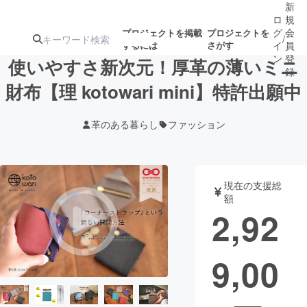
新
ロ
規
グ
会
プロジェクトを掲載
プロジェクトを
/
するには
さがす
イ
員
ン
登
使いやすさ新次元！厚革の薄いミニ
録
財布【理 kotowari mini】特許出願中
人気のプロ
注目のリ
注目の新着プロ
募集終了が近いプ
もうすぐ公開
革のある暮らし
ファッション
ジェクト
ターン
ジェクト
ロジェクト
されます
アート・写真
音楽
現在の支援総
額
2,92
テクノロジー・ガジェット
ゲーム・サ
9,00
映像・映画
書籍・雑誌
ビジネス・起業
チャレンジ