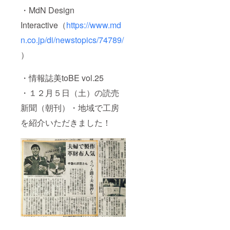
給状
ざいま
お申込
・MdN Design
況、製
す。ご
み順に
造工程
了承く
順次発
Interactive（
https://www.md
上の都
ださ
送いた
合等に
い。 ※
しま
n.co.jp/di/newstopics/74789/
より出
ご注文
す。
荷時期
状況、
）
が遅れ
使用部
る場合
材の供
があり
・情報誌美toBE vol.25
給状
ます。
況、製
・１２月５日（土）の読売
＜発送
造工程
につい
上の都
新聞（朝刊）・地域で工房
て＞ ・
合等に
2021年
より出
を紹介いただきました！
2月下旬
荷時期
以降、
が遅れ
お申込
る場合
み順に
があり
順次発
ます。
送いた
＜発送
しま
につい
す。
て＞ ・
2021年
3月下旬
以降、
お申込
み順に