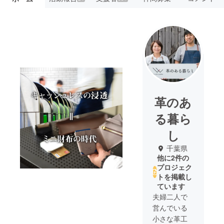
革のあ
る暮ら
し
千葉県
他に2件の
プロジェク
トを掲載し
ています
夫婦二人で
営んでいる
小さな革工