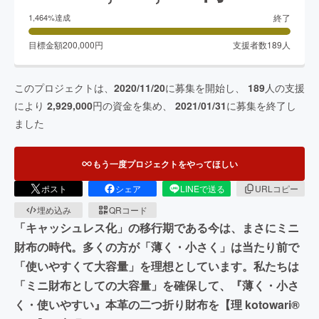
終了
1,464
%達成
目標金額
200,000
円
支援者数
189
人
このプロジェクトは、
2020/11/20
に募集を開始し、
189
人の支援
により
2,929,000
円の資金を集め、
2021/01/31
に募集を終了し
ました
もう一度プロジェクトをやってほしい
ポスト
シェア
LINEで送る
URLコピー
埋め込み
QRコード
「キャッシュレス化」の移行期である今は、まさにミニ
財布の時代。多くの方が「薄く・小さく」は当たり前で
「使いやすくて大容量」を理想としています。私たちは
「ミニ財布としての大容量」を確保して、『薄く・小さ
く・使いやすい』本革の二つ折り財布を【理 kotowari®