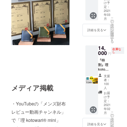
を刻印
消費
可能性
け予
況、製
してお
税・送
定：
もござ
造工程
届け
2021
料込
いま
上の都
年03
［一般
（発送
す。 ※
合等に
こ
月
販売予
はク
の
デザイ
より出
リ
定価格
リック
タ
ン・仕
荷時期
ー
38,000
ポス
ン
様は変
詳細を見る
が遅れ
を
円（税
ト） ※
選
更にな
る場合
択
込）の
ご希望
す
る可能
があり
る
8,000円
の2文字
性もご
ます。
14,
OFF］ ※
のイニ
ざいま
＜発送
在庫な
色の組
000
シャル
し
す。ご
につい
円
み合わ
を［備
了承く
て＞ ・
『特
せは6種
考欄］
ださ
2021年
割』理
類から
にご記
い。 ※
4月下旬
kotowa
お選び
載くだ
ご注文
以降、
ri®
いただ
さい
状況、
お申込
支援
mini（
けま
（例：
使用部
者：
み順に
全6色か
す。 ※
H.S） ※
100
材の供
順次発
メディア掲載
ら1つ選
消費
人
公序良
給状
送いた
択）
税・送
俗に反
お届
況、製
しま
［一般
料込
け予
すると
造工程
す。
販売予
定：
（発送
判断し
上の都
・YouTubeの「メンズ財布
2021
定価格
はク
た場
合等に
年02
18,000
リック
合、機
レビュー動画チャンネル」
より出
こ
月
円（税
の
ポス
種依存
荷時期
リ
込）の
タ
で「理 kotowari® mini」
ト） ※
文字の
が遅れ
ー
4,000円
ン
２個
詳細を見る
記載は
る場合
を