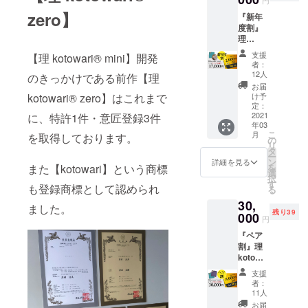
類から
上した
考案・デザ
zero】
『新年
お選び
場合、
イン・制作
度割』
いただ
正規販
理
けま
売価格
を担当
kotowa
す。 ※
が販売
支援
【理 kotowari® mini】開発
ri® mini
消費
予定価
者：
× 1点に
税・送
格より
12人
のきっかけである前作【理
イニ
料込
下がる
お届
シャル
（発送
可能性
け予
kotowari® zero】はこれまで
を刻印
はク
定：
もござ
してお
2021
に、特許1件・意匠登録3件
リック
いま
年03
届け
ポス
す。 ※
こ
月
を取得しております。
［一般
ト） ＜
の
デザイ
リ
販売予
ご注意
タ
ン・仕
ー
定価格
＞ ※皆
ン
様は変
詳細を見る
を
また【kotowari】という商標
19,000
様の応
選
更にな
択
円（税
援購入
す
る可能
も登録商標として認められ
る
込）の
により
性もご
30,
2,000円
量産効
ざいま
ました。
残り39
OFF］ ※
000
率が向
す。ご
円
色の組
上した
了承く
『ペア
み合わ
場合、
ださ
割』理
せは6種
正規販
い。 ※
kotowa
類から
売価格
ご注文
ri® mini
お選び
が販売
状況、
支援
× 2点に
いただ
予定価
使用部
者：
イニ
けま
格より
11人
材の供
シャル
す。 ※
下がる
給状
お届