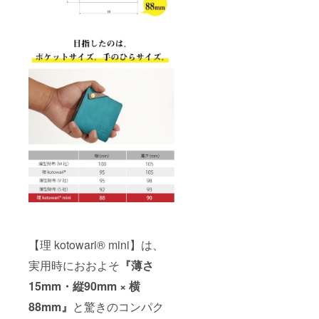
【理 kotowari® mini】は、
実用時におおよそ
『薄さ
15mm・縦90mm × 横
88mm』
と驚きのコンパク