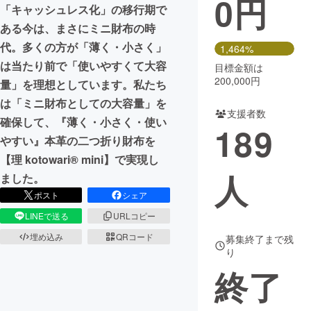
0
円
「キャッシュレス化」の移行期で
まちづくり・地域活性化
ある今は、まさにミニ財布の時
代。多くの方が「薄く・小さく」
1,464%
は当たり前で「使いやすくて大容
目標金額は
CAMPFIRE for Social Good
CAMPFIRE Creation
200,000円
量」を理想としています。私たち
CAMPFIREふるさと納税
machi-ya
コミュニティ
は「ミニ財布としての大容量」を
支援者数
確保して、『薄く・小さく・使い
189
やすい』本革の二つ折り財布を
【理 kotowari® mini】で実現し
人
ました。
ポスト
シェア
LINEで送る
URLコピー
埋め込み
QRコード
募集終了まで残
り
終了